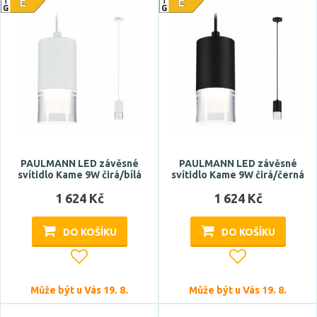
Prodloužená záruka
5 let
Značka
CENTURY
FARO
PAULMANN LED závěsné
PAULMANN LED závěsné
svítidlo Kame 9W čirá/bílá
svítidlo Kame 9W čirá/černá
GLACIALTECH
1 624 Kč
1 624 Kč
PAULMANN
DO KOŠÍKU
DO KOŠÍKU
Celkový příkon max.
Může být u Vás 19. 8.
Může být u Vás 19. 8.