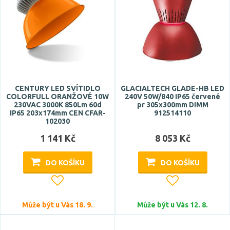
CENTURY LED SVÍTIDLO
GLACIALTECH GLADE-HB LED
COLORFULL ORANŽOVÉ 10W
240V 50W/840 IP65 červené
230VAC 3000K 850Lm 60d
pr 305x300mm DIMM
IP65 203x174mm CEN CFAR-
912514110
102030
1 141 Kč
8 053 Kč
DO KOŠÍKU
DO KOŠÍKU
Může být u Vás 18. 9.
Může být u Vás 12. 8.