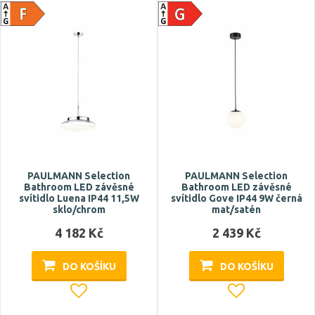
Počet světelných zdrojů
Napětí / napájení
PAULMANN Selection
PAULMANN Selection
220-240V
Bathroom LED závěsné
Bathroom LED závěsné
svítidlo Luena IP44 11,5W
svítidlo Gove IP44 9W černá
sklo/chrom
mat/satén
Barva světla
4 182 Kč
2 439 Kč
studená bílá
DO KOŠÍKU
DO KOŠÍKU
teplá bílá
Teplota barvy