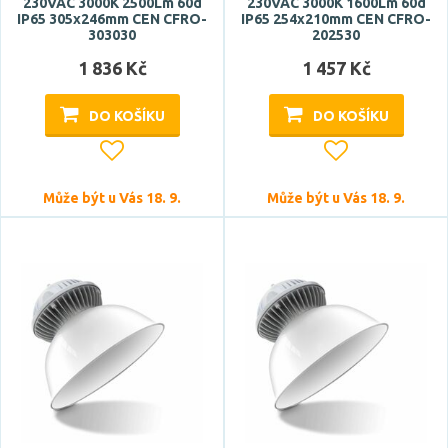
230VAC 3000K 2500Lm 60d
stmívání krokově vypínačem
230VAC 3000K 1600Lm 60d
IP65 305x246mm CEN CFRO-
IP65 254x210mm CEN CFRO-
303030
202530
Styl
1 836 Kč
1 457 Kč
hotel, restaurace
DO KOŠÍKU
DO KOŠÍKU
klasický
moderní
Může být u Vás 18. 9.
Může být u Vás 18. 9.
Tvar / motiv
koule
kónický
kulatý
polokoule
válec