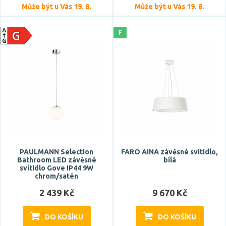
Může být u Vás 19. 8.
Může být u Vás 19. 8.
F
Světelný tok celkový
PAULMANN Selection
FARO AINA závěsné svítidlo,
CRI
Bathroom LED závěsné
bílá
svítidlo Gove IP44 9W
chrom/satén
2 439 Kč
9 670 Kč
DO KOŠÍKU
DO KOŠÍKU