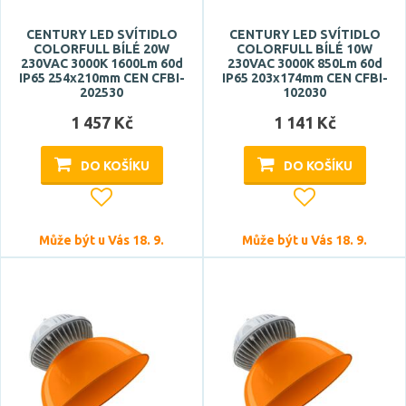
Stupeň krytí
CENTURY LED SVÍTIDLO
CENTURY LED SVÍTIDLO
IP44
COLORFULL BÍLÉ 20W
COLORFULL BÍLÉ 10W
230VAC 3000K 1600Lm 60d
230VAC 3000K 850Lm 60d
IP65
IP65 254x210mm CEN CFBI-
IP65 203x174mm CEN CFBI-
202530
102030
Průměr
1 457 Kč
1 141 Kč
DO KOŠÍKU
DO KOŠÍKU
Může být u Vás 18. 9.
Může být u Vás 18. 9.
Výška