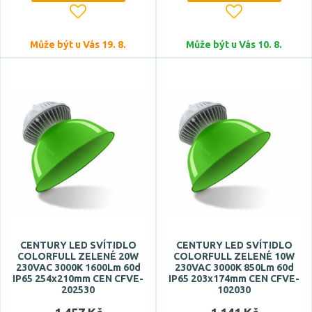
Stmívatelné
Může být u Vás 19. 8.
ano
Může být u Vás 10. 8.
Úhel vyzařování
60 °
Typ zdroje
LED
Zdroj světla součástí
CENTURY LED SVÍTIDLO
CENTURY LED SVÍTIDLO
ano
COLORFULL ZELENÉ 20W
COLORFULL ZELENÉ 10W
230VAC 3000K 1600Lm 60d
230VAC 3000K 850Lm 60d
IP65 254x210mm CEN CFVE-
IP65 203x174mm CEN CFVE-
202530
102030
Barva