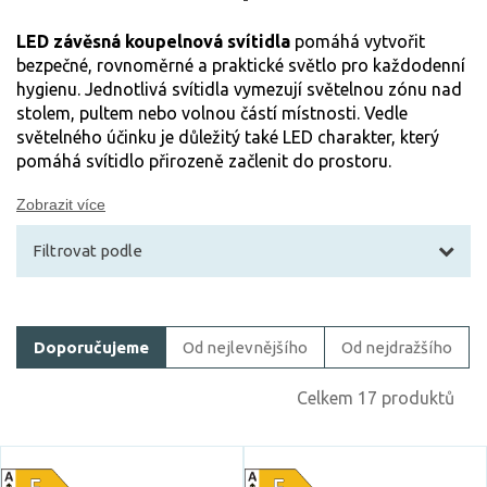
LED závěsná koupelnová svítidla
pomáhá vytvořit
bezpečné, rovnoměrné a praktické světlo pro každodenní
hygienu. Jednotlivá svítidla vymezují světelnou zónu nad
stolem, pultem nebo volnou částí místnosti. Vedle
světelného účinku je důležitý také LED charakter, který
pomáhá svítidlo přirozeně začlenit do prostoru.
Zobrazit více
Filtrovat podle
Filtrovat zboží
Doporučujeme
Od nejlevnějšího
Od nejdražšího
Cena
Celkem 17 produktů