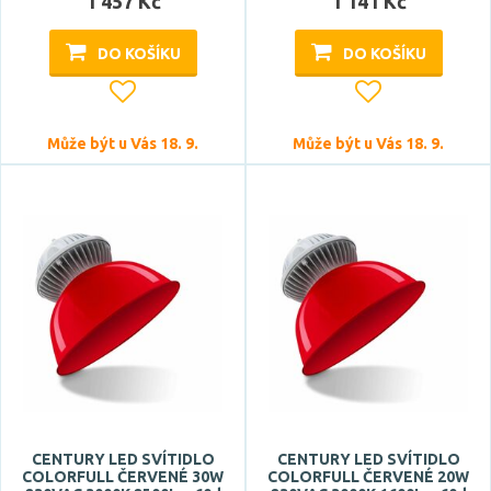
1 457 Kč
1 141 Kč
bílá
chrom
DO KOŠÍKU
DO KOŠÍKU
černá
červená
Může být u Vás 18. 9.
Může být u Vás 18. 9.
oranžová
Zobrazit více
Materiál
kov
ocel
plast
sklo
Funkce
CENTURY LED SVÍTIDLO
CENTURY LED SVÍTIDLO
COLORFULL ČERVENÉ 30W
COLORFULL ČERVENÉ 20W