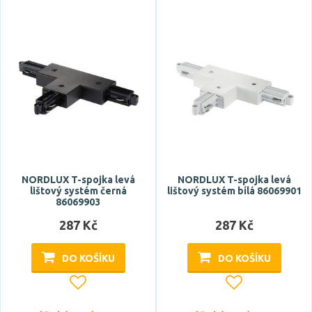
Materiál
kov
plast
Stupeň krytí
IP20
NORDLUX T-spojka levá
NORDLUX T-spojka levá
lištový systém černá
lištový systém bílá 86069901
Výška
86069903
287 Kč
287 Kč
DO KOŠÍKU
DO KOŠÍKU
Šířka