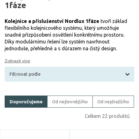
1fáze
Kolejnice a příslušenství Nordlux 1fáze
tvoří základ
flexibilního kolejnicového systému, který umožňuje
snadné přizpůsobení osvětlení konkrétnímu prostoru.
Díky modulárnímu řešení lze systém navrhnout
jednoduše, přehledně a s důrazem na čistý design.
Zobrazit více
Filtrovat podle
Filtrovat zboží
Doporučujeme
Od nejlevnějšího
Od nejdražšího
Cena
Celkem 22 produktů