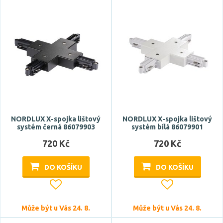
Značka
NORDLUX
Napětí / napájení
220-240V
NORDLUX X-spojka lištový
NORDLUX X-spojka lištový
systém černá 86079903
systém bílá 86079901
Zdroj světla součástí
720 Kč
720 Kč
ne
DO KOŠÍKU
DO KOŠÍKU
Barva
bílá
Může být u Vás 24. 8.
Může být u Vás 24. 8.
černá