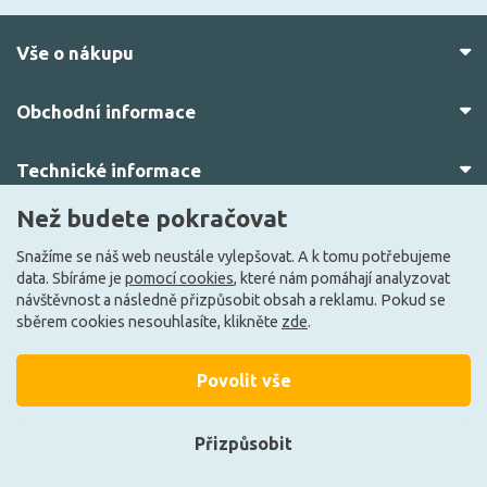
Vše o nákupu
Obchodní informace
Technické informace
Než budete pokračovat
O nás
Snažíme se náš web neustále vylepšovat. A k tomu potřebujeme
data. Sbíráme je
pomocí cookies
, které nám pomáhají analyzovat
návštěvnost a následně přizpůsobit obsah a reklamu. Pokud se
sběrem cookies nesouhlasíte, klikněte
zde
.
Povolit vše
© 2010–2026 Všechna práva vyhrazena.
žárovky.cz
Přizpůsobit
Vytvořilo
FEO.cz