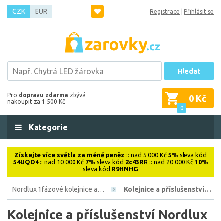
CZK
EUR
Registrace
|
Přihlásit se
Hledat
Pro
dopravu zdarma
zbývá
0 Kč
nakoupit za 1 500 Kč
0
Kategorie
Získejte více světla za méně peněz
:: nad 5 000 Kč
5%
sleva kód
54UQD4
:: nad 10 000 Kč
7%
sleva kód
2c43RR
:: nad 20 000 Kč
10%
sleva kód
R9HNHG
Nordlux 1fázové kolejnice a…
Kolejnice a příslušenství…
Kolejnice a příslušenství Nordlux