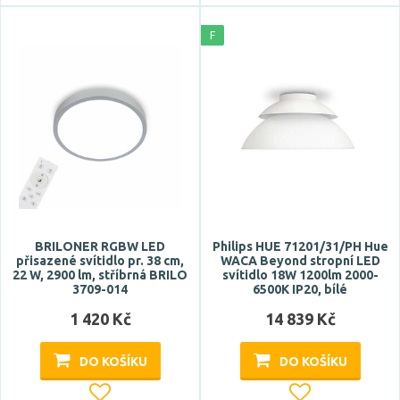
F
Celkový příkon max.
Počet světelných zdrojů
BRILONER RGBW LED
Philips HUE 71201/31/PH Hue
přisazené svítidlo pr. 38 cm,
WACA Beyond stropní LED
22 W, 2900 lm, stříbrná BRILO
svítidlo 18W 1200lm 2000-
3709-014
6500K IP20, bílé
1 420 Kč
14 839 Kč
Napětí / napájení
220-240V
DO KOŠÍKU
DO KOŠÍKU