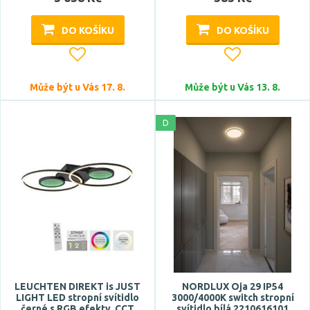
DO KOŠÍKU
DO KOŠÍKU
Může být u Vás 17. 8.
Může být u Vás 13. 8.
D
LEUCHTEN DIREKT is JUST
NORDLUX Oja 29 IP54
LIGHT LED stropní svítidlo
3000/4000K switch stropní
černé s RGB efekty, CCT
svítidlo bílá 2210616101