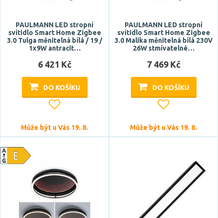
hranatý
PAULMANN LED stropní
PAULMANN LED stropní
kónický
svítidlo Smart Home Zigbee
svítidlo Smart Home Zigbee
3.0 Tulga měnitelná bílá / 19 /
3.0 Malika měnitelná bílá 230V
kulatý
1x9W antracit…
26W stmívatelné…
podlouhlý
6 421 Kč
7 469 Kč
polokoule
DO KOŠÍKU
DO KOŠÍKU
Zobrazit více
Stupeň krytí
Může být u Vás 19. 8.
Může být u Vás 19. 8.
IP20
IP21
IP40
IP54
Průměr