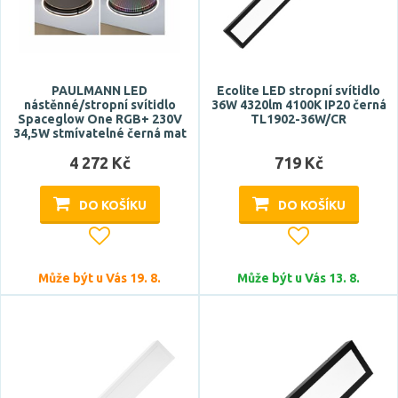
PAULMANN LED
Ecolite LED stropní svítidlo
nástěnné/stropní svítidlo
36W 4320lm 4100K IP20 černá
Spaceglow One RGB+ 230V
TL1902-36W/CR
Výška
34,5W stmívatelné černá mat
4 272 Kč
719 Kč
DO KOŠÍKU
DO KOŠÍKU
Šířka
Může být u Vás 19. 8.
Může být u Vás 13. 8.