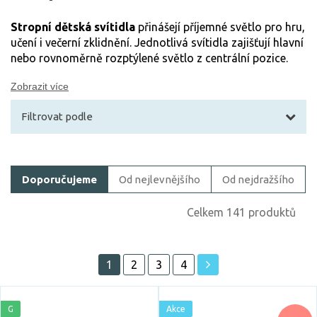
Stropní dětská svítidla
přinášejí příjemné světlo pro hru,
učení i večerní zklidnění. Jednotlivá svítidla zajišťují hlavní
nebo rovnoměrně rozptýlené světlo z centrální pozice.
Zobrazit více
Filtrovat podle
Filtrovat zboží
Doporučujeme
Od nejlevnějšího
Od nejdražšího
Cena
Celkem 141 produktů
1
2
3
4
Akce
G
Akce