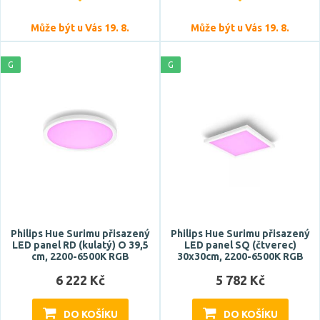
Barva světla
Může být u Vás 19. 8.
Může být u Vás 19. 8.
RGB
studená bílá
G
G
studená denní bílá
teplá bílá
Teplota barvy
Philips Hue Surimu přisazený
Philips Hue Surimu přisazený
LED panel RD (kulatý) O 39,5
LED panel SQ (čtverec)
cm, 2200-6500K RGB
30x30cm, 2200-6500K RGB
Světelný tok celkový
6 222 Kč
5 782 Kč
DO KOŠÍKU
DO KOŠÍKU