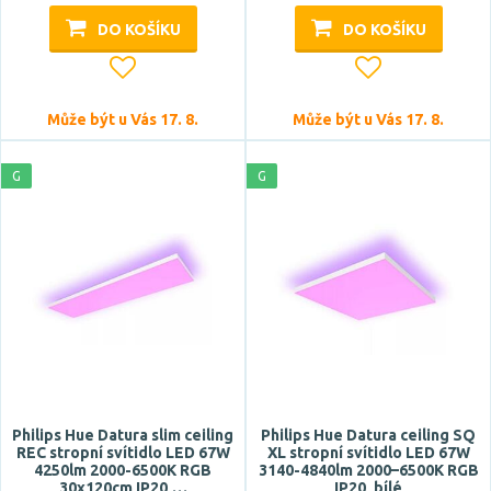
E14
DO KOŠÍKU
DO KOŠÍKU
E27
G10q
Může být u Vás 17. 8.
Může být u Vás 17. 8.
GU10
G
G
Typ zdroje
LED
Zdroj světla součástí
ano
ne
Philips Hue Datura slim ceiling
Philips Hue Datura ceiling SQ
Barva
REC stropní svítidlo LED 67W
XL stropní svítidlo LED 67W
4250lm 2000-6500K RGB
3140-4840lm 2000–6500K RGB
30x120cm IP20,…
IP20, bílé
antracit