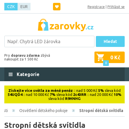
CZK
EUR
Registrace
|
Přihlásit se
Hledat
Pro
dopravu zdarma
zbývá
0 Kč
nakoupit za 1 500 Kč
0
Kategorie
Získejte více světla za méně peněz
:: nad 5 000 Kč
5%
sleva kód
54UQD4
:: nad 10 000 Kč
7%
sleva kód
2c43RR
:: nad 20 000 Kč
10%
sleva kód
R9HNHG
nosti
Osvětlení dětského pokoje
Stropní dětská svítidla
Stropní dětská svítidla