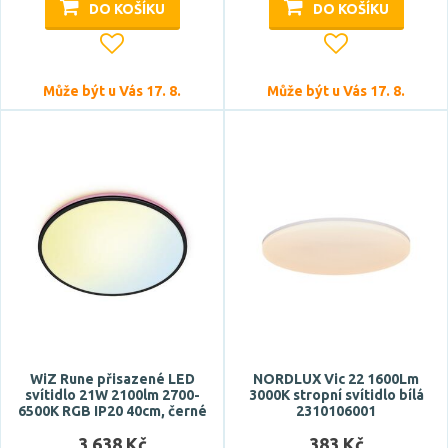
DO KOŠÍKU
DO KOŠÍKU
Může být u Vás 17. 8.
Může být u Vás 17. 8.
WiZ Rune přisazené LED
NORDLUX Vic 22 1600Lm
svítidlo 21W 2100lm 2700-
3000K stropní svítidlo bílá
6500K RGB IP20 40cm, černé
2310106001
3 638 Kč
383 Kč