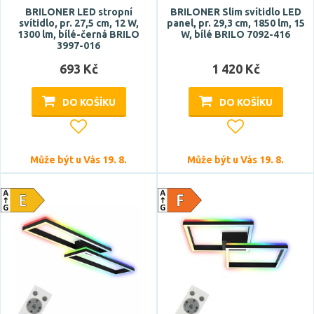
BRILONER LED stropní
BRILONER Slim svítidlo LED
svítidlo, pr. 27,5 cm, 12 W,
panel, pr. 29,3 cm, 1850 lm, 15
1300 lm, bílé-černá BRILO
W, bílé BRILO 7092-416
3997-016
693 Kč
1 420 Kč
DO KOŠÍKU
DO KOŠÍKU
Může být u Vás 19. 8.
Může být u Vás 19. 8.