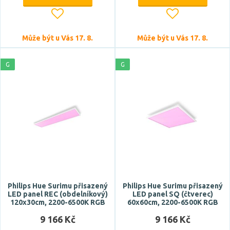
CRI
Může být u Vás 17. 8.
Může být u Vás 17. 8.
G
G
Stmívatelné
ano
Úhel vyzařování
Philips Hue Surimu přisazený
Philips Hue Surimu přisazený
120 °
LED panel REC (obdelníkový)
LED panel SQ (čtverec)
120x30cm, 2200-6500K RGB
60x60cm, 2200-6500K RGB
9 166 Kč
9 166 Kč
Patice