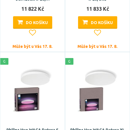
11 822 Kč
11 833 Kč
bílá
chrom
DO KOŠÍKU
DO KOŠÍKU
černá
hnědá
Zobrazit více
Může být u Vás 17. 8.
Může být u Vás 17. 8.
Materiál
G
G
hliník
kov
plast
sklo
textil
Funkce