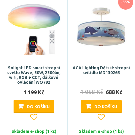
Skladem
-35%
Vystaveno na showroomu
ano
Prodloužená záruka
5 let
Solight LED smart stropní
ACA Lighting Dětské stropní
světlo Wave, 30W, 2300lm,
svítidlo MD130263
Značka
wifi, RGB + CCT, dálkové
ovládání WO792
ACA
1 058 Kč
688 Kč
1 199 Kč
BRILONER
ECOLITE
DO KOŠÍKU
DO KOŠÍKU
EGLO
Globo
Skladem e-shop (1 ks)
Skladem e-shop (1 ks)
Zobrazit více