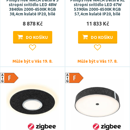
Philips Hue WACA Datura S
Philips Hue WACA Datura XL
stropní svítidlo LED 48W
stropní svítidlo LED 67W
bluetooth
3840lm 2000-6500K RGB
5390lm 2000-6500K RGB
38,4cm kulaté IP20, bílé
CCT
57,4cm kulaté IP20, bílé
dálkové ovládání
8 878 Kč
11 833 Kč
reproduktor
DO KOŠÍKU
DO KOŠÍKU
RGB
Zobrazit více
Může být u Vás 19. 8.
Může být u Vás 17. 8.
Styl
design
hotel, restaurace
klasický
moderní
venkovský, rustikální
Tvar / motiv