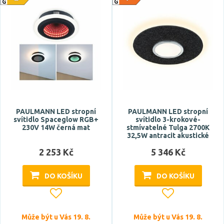
PAULMANN LED stropní
PAULMANN LED stropní
svítidlo Spaceglow RGB+
svítidlo 3-krokové-
230V 14W černá mat
stmívatelné Tulga 2700K
32,5W antracit akustické
2 253 Kč
5 346 Kč
DO KOŠÍKU
DO KOŠÍKU
Může být u Vás 19. 8.
Může být u Vás 19. 8.