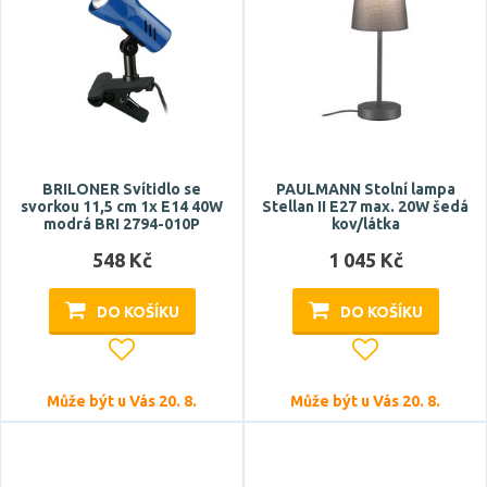
Patice
E14
E27
G9
BRILONER Svítidlo se
PAULMANN Stolní lampa
GU10
svorkou 11,5 cm 1x E14 40W
Stellan II E27 max. 20W šedá
modrá BRI 2794-010P
kov/látka
548 Kč
1 045 Kč
Typ zdroje
DO KOŠÍKU
DO KOŠÍKU
LED
Zdroj světla součástí
Může být u Vás 20. 8.
Může být u Vás 20. 8.
ano
ne