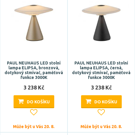
Barva
béžová
bílá
bronz
chrom
černá
PAUL NEUHAUS LED stolní
PAUL NEUHAUS LED stolní
Zobrazit více
lampa ELIPSA, bronzová,
lampa ELIPSA, černá,
dotykový stmívač, paměťová
dotykový stmívač, paměťová
funkce 3000K
funkce 3000K
Materiál
3 238 Kč
3 238 Kč
akryl
DO KOŠÍKU
DO KOŠÍKU
alabastr
bavlna
dřevo
Může být u Vás 20. 8.
Může být u Vás 20. 8.
hliník