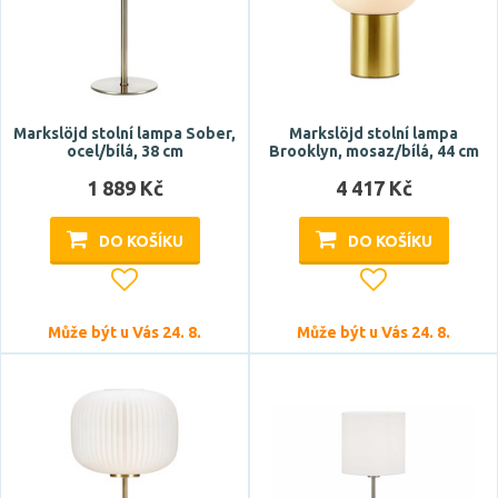
oranžová
RGB
studená bílá
studená denní bílá
Markslöjd stolní lampa Sober,
Markslöjd stolní lampa
Zobrazit více
ocel/bílá, 38 cm
Brooklyn, mosaz/bílá, 44 cm
1 889 Kč
4 417 Kč
Teplota barvy
DO KOŠÍKU
DO KOŠÍKU
Může být u Vás 24. 8.
Může být u Vás 24. 8.
Světelný tok celkový