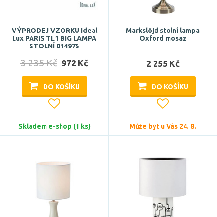
3 roky
5 let
VÝPRODEJ VZORKU Ideal
Markslöjd stolní lampa
Lux PARIS TL1 BIG LAMPA
Oxford mosaz
STOLNÍ 014975
Značka
3 235 Kč
972 Kč
2 255 Kč
ACA
DO KOŠÍKU
DO KOŠÍKU
ASTRO
Azzardo
BRILONER
Skladem e-shop (1 ks)
Může být u Vás 24. 8.
CENTURY
Zobrazit více
Celkový příkon max.