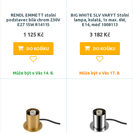
RENDL EMMETT stolní
BIG WHITE SLV VARYT Stolní
podstavec bílá chrom 230V
lampa, kulatá, 1x max. 6W,
E27 15W R14115
E14, měď 1008113
1 125 Kč
3 182 Kč
DO KOŠÍKU
DO KOŠÍKU
Může být u Vás 14. 8.
Může být u Vás 17. 8.