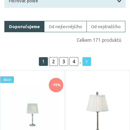
Filtrovat podle
Filtrovat zboží
Doporučujeme
Od nejlevnějšího
Od nejdražšího
Cena
Celkem 171 produktů
1
2
3
4
..
Akce
Akce
Skladem
-70%
Vystaveno na showroomu
ano
Prodloužená záruka