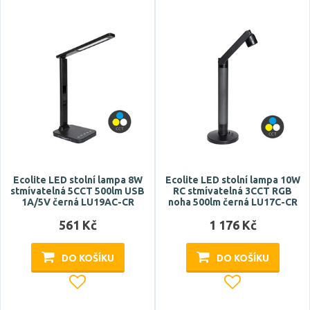
Zobrazit více
Funkce
budík
CCT
dálkové ovládání
hodiny
klips
Zobrazit více
Ecolite LED stolní lampa 8W
Ecolite LED stolní lampa 10W
stmívatelná 5CCT 500lm USB
RC stmívatelná 3CCT RGB
1A/5V černá LU19AC-CR
noha 500lm černá LU17C-CR
Styl
561 Kč
1 176 Kč
design
DO KOŠÍKU
DO KOŠÍKU
hotel, restaurace
industriální
klasický