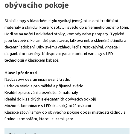
obývacího pokoje
Stolní lampy v klasickém stylu vynikají jemnými liniemi, tradičními
materiály a stínidly, která rozptylují světlo do příjemného teplého tónu.
Hodí se na noční i odkládací stolky, komody nebo parapety. Typické
jsou kovové či keramické podstavce, látková nebo skleněná stínidla a
decentní zdobení. Díky svému vzhledu ladí s rustikálními, vintage i
elegantními interiéry. K dispozici jsou i moderní varianty s LED
technologií v klasickém kabátě.
Hlavní přednosti:
Nadčasový design inspirovaný tradicí
Látková stínidla pro měkké a příjemné světlo
Kvalitní zpracování a osvědčené materiály
Ideální do klasických a elegantních obývacích pokojů
Možnost kombinace s LED i klasickými žárovkami
Klasické stolní lampy do obývacího pokoje dodají místnosti klidnou a
útulnou atmosféru, kterou si zamilujete.