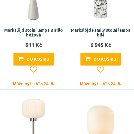
Počet světelných zdrojů
Markslöjd stolní lampa Birillo
Markslöjd Family stolní lampa
béžová
bílá
911 Kč
6 945 Kč
DO KOŠÍKU
DO KOŠÍKU
Napětí / napájení
baterie
Může být u Vás 24. 8.
Může být u Vás 24. 8.
5V DC
220-240V
Barva světla
modrá