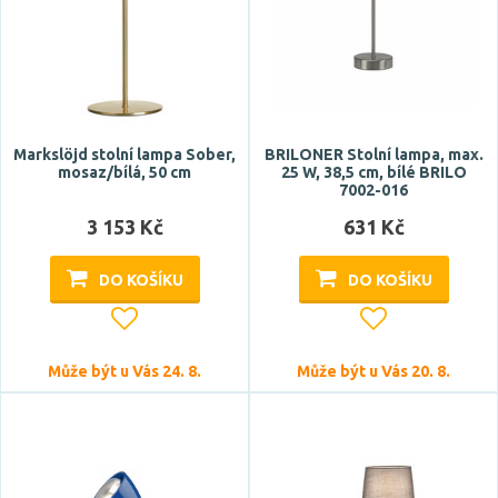
CRI
Markslöjd stolní lampa Sober,
BRILONER Stolní lampa, max.
mosaz/bílá, 50 cm
25 W, 38,5 cm, bílé BRILO
7002-016
3 153 Kč
631 Kč
Stmívatelné
ano
DO KOŠÍKU
DO KOŠÍKU
Úhel vyzařování
Může být u Vás 24. 8.
Může být u Vás 20. 8.
47 °
48 °
120 °
270 °