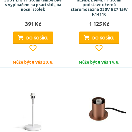
JUST LIGHT stolní lampa bílá
RENDL EMMETT stolní
s vypínačem na psací stůl, na
podstavec černá
noční stolek
staromosazná 230V E27 15W
R14116
391 Kč
1 125 Kč
DO KOŠÍKU
DO KOŠÍKU
Může být u Vás 20. 8.
Může být u Vás 14. 8.