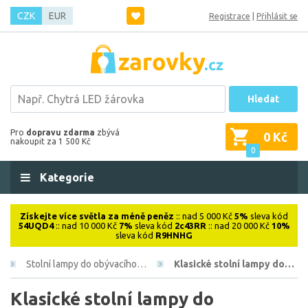
CZK
EUR
Registrace
|
Přihlásit se
Hledat
Pro
dopravu zdarma
zbývá
0 Kč
nakoupit za 1 500 Kč
0
Kategorie
Získejte více světla za méně peněz
:: nad 5 000 Kč
5%
sleva kód
54UQD4
:: nad 10 000 Kč
7%
sleva kód
2c43RR
:: nad 20 000 Kč
10%
sleva kód
R9HNHG
Stolní lampy do obývacího…
Klasické stolní lampy do…
Klasické stolní lampy do