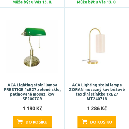
Může být u Vás 13. 8.
Může být u Vás 13. 8.
křišťál
Zobrazit více
Tvar / motiv
hranatý
koule
kónický
kulatý
neobvyklý
Zobrazit více
ACA Lighting stolní lampa
ACA Lighting stolní lampa
PRESTIGE 1xE27 zelené sklo,
ZORAN mosazný kov béžové
patinovaná mosaz, kov
textilní stínítko 1xE27
SF2007GR
MT240718
Stupeň krytí
1 190 Kč
1 286 Kč
IP20
IP40
DO KOŠÍKU
DO KOŠÍKU