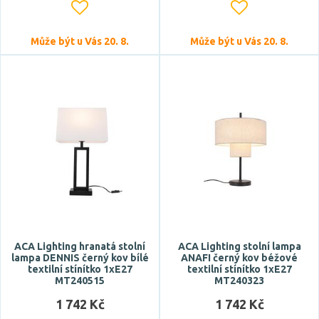
IP44
IP54
Může být u Vás 20. 8.
Může být u Vás 20. 8.
Průměr
Výška
ACA Lighting hranatá stolní
ACA Lighting stolní lampa
lampa DENNIS černý kov bílé
ANAFI černý kov béžové
textilní stínítko 1xE27
textilní stínítko 1xE27
MT240515
MT240323
Šířka
1 742 Kč
1 742 Kč