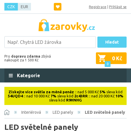
CZK
EUR
Registrace
|
Přihlásit se
Hledat
Pro
dopravu zdarma
zbývá
0 Kč
nakoupit za 1 500 Kč
0
Kategorie
Získejte více světla za méně peněz
:: nad 5 000 Kč
5%
sleva kód
54UQD4
:: nad 10 000 Kč
7%
sleva kód
2c43RR
:: nad 20 000 Kč
10%
sleva kód
R9HNHG
Interiérová
LED panely
LED světelné panely
LED světelné panely