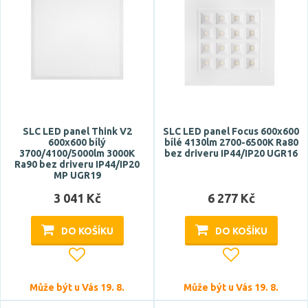
Šířka
SLC LED panel Think V2
SLC LED panel Focus 600x600
600x600 bílý
bílé 4130lm 2700-6500K Ra80
3700/4100/5000lm 3000K
bez driveru IP44/IP20 UGR16
Délka
Ra90 bez driveru IP44/IP20
MP UGR19
3 041 Kč
6 277 Kč
DO KOŠÍKU
DO KOŠÍKU
Montážní otvor
Může být u Vás 19. 8.
Může být u Vás 19. 8.
270x1170 mm