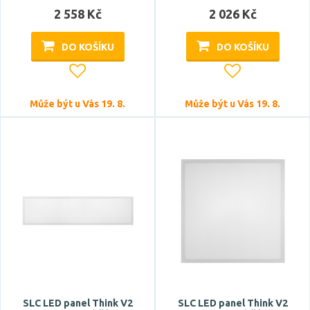
2 558 Kč
2 026 Kč
ano
DO KOŠÍKU
DO KOŠÍKU
Úhel vyzařování
70 °
Může být u Vás 19. 8.
Může být u Vás 19. 8.
80 °
81 °
85 °
90 °
Zobrazit více
Typ zdroje
LED
SLC LED panel Think V2
SLC LED panel Think V2
Zdroj světla součástí