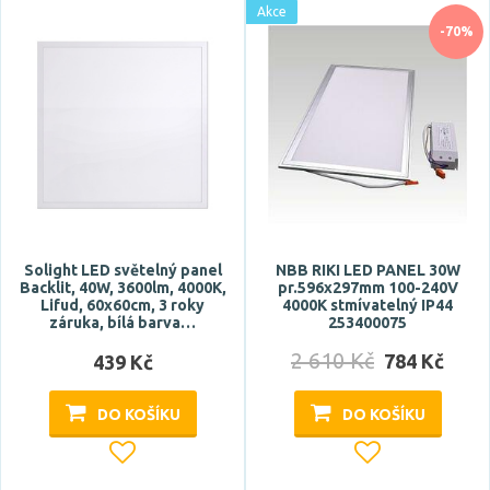
Akce
Skladem
-70%
Vystaveno na showroomu
ano
Prodloužená záruka
3 roky
5 let
Solight LED světelný panel
NBB RIKI LED PANEL 30W
Backlit, 40W, 3600lm, 4000K,
pr.596x297mm 100-240V
Lifud, 60x60cm, 3 roky
4000K stmívatelný IP44
záruka, bílá barva…
253400075
Značka
2 610 Kč
784 Kč
439 Kč
CENTURY
Deko-Light
DO KOŠÍKU
DO KOŠÍKU
ECOLITE
EGLO