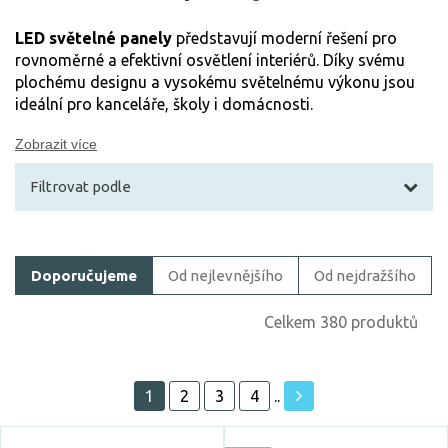
LED světelné panely
představují moderní řešení pro
rovnoměrné a efektivní osvětlení interiérů. Díky svému
plochému designu a vysokému světelnému výkonu jsou
ideální pro kanceláře, školy i domácnosti.
Zobrazit více
Filtrovat podle
Filtrovat zboží
Doporučujeme
Od nejlevnějšího
Od nejdražšího
Cena
Celkem 380 produktů
1
2
3
4
..
Akce