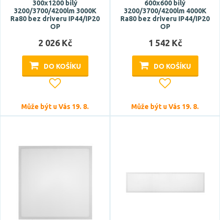
300x1200 bílý
600x600 bílý
3200/3700/4200lm 3000K
3200/3700/4200lm 4000K
ano
Ra80 bez driveru IP44/IP20
Ra80 bez driveru IP44/IP20
OP
OP
ne
2 026 Kč
1 542 Kč
Barva
DO KOŠÍKU
DO KOŠÍKU
bílá
černá
Může být u Vás 19. 8.
Může být u Vás 19. 8.
nebe
stříbrná
Materiál
hliník
kov
ocel