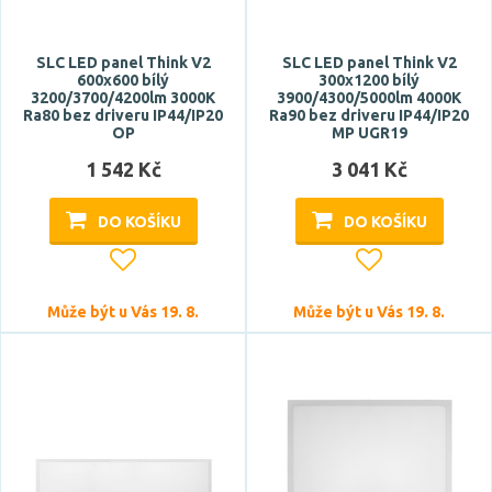
plast
SLC LED panel Think V2
SLC LED panel Think V2
Funkce
600x600 bílý
300x1200 bílý
3200/3700/4200lm 3000K
3900/4300/5000lm 4000K
CCT
Ra80 bez driveru IP44/IP20
Ra90 bez driveru IP44/IP20
OP
MP UGR19
DALI
1 542 Kč
3 041 Kč
dálkové ovládání
provoz na externím driveru
DO KOŠÍKU
DO KOŠÍKU
předvolba intenzity
Zobrazit více
Může být u Vás 19. 8.
Může být u Vás 19. 8.
Styl
klasický
moderní
Tvar / motiv