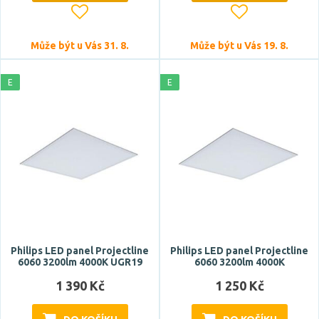
vyžaduje předřadník
24V DC
Může být u Vás 31. 8.
Může být u Vás 19. 8.
220-240V
E
E
Barva světla
RGB
studená bílá
studená denní bílá
teplá bílá
Teplota barvy
Philips LED panel Projectline
Philips LED panel Projectline
6060 3200lm 4000K UGR19
6060 3200lm 4000K
1 390 Kč
1 250 Kč