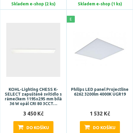
Skladem e-shop (2 ks)
Skladem e-shop (1 ks)
EMOS
Zobrazit více
E
Celkový příkon max.
Počet světelných zdrojů
KOHL-Lighting CHESS K-
Philips LED panel Projectline
SELECT zapuštěné svítidlo s
6262 3200lm 4000K UGR19
rámečkem 1195x295 mm bílá
36 W opál CRI 80 3CCT…
3 450 Kč
1 532 Kč
Napětí / napájení
DO KOŠÍKU
DO KOŠÍKU