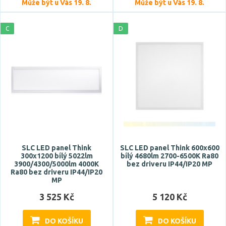
Může být u Vás 19. 8.
Může být u Vás 19. 8.
C
D
SLC LED panel Think
SLC LED panel Think 600x600
300x1200 bílý 5022lm
bílý 4680lm 2700-6500K Ra80
3900/4300/5000lm 4000K
bez driveru IP44/IP20 MP
Ra80 bez driveru IP44/IP20
MP
3 525 Kč
5 120 Kč
DO KOŠÍKU
DO KOŠÍKU