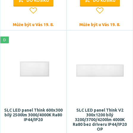
DO KOŠÍKU
DO KOŠÍKU
Světelný tok celkový
Může být u Vás 19. 8.
Může být u Vás 19. 8.
D
Pro prostor o velikosti
<15 m2
CRI
SLC LED panel Think 600x300
SLC LED panel Think V2
bílý 2500lm 3000/4000K Ra80
300x1200 bílý
IP44/IP20
3200/3700/4200lm 4000K
Ra80 bez driveru IP44/IP20
OP
Stmívatelné