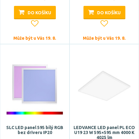
DO KOŠÍKU
DO KOŠÍKU
Může být u Vás 19. 8.
Může být u Vás 19. 8.
SLC LED panel 595 bílý RGB
LEDVANCE LED panel PL ECO
bez driveru IP20
U19 23 W 595×595 mm 4000 K
4025 lm