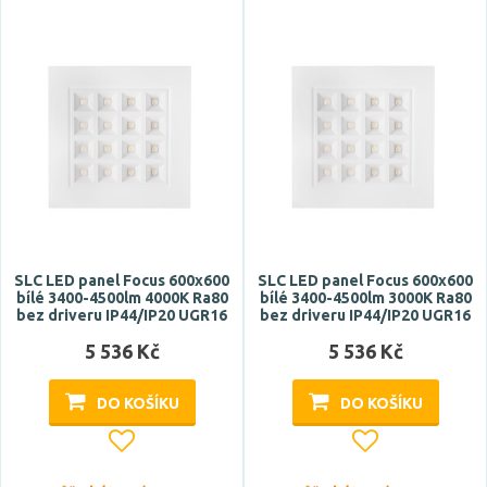
570x570 mm
575x575 mm
590x590 mm
595x595 mm
Zobrazit více
Montážní hloubka
SLC LED panel Focus 600x600
SLC LED panel Focus 600x600
bílé 3400-4500lm 4000K Ra80
bílé 3400-4500lm 3000K Ra80
bez driveru IP44/IP20 UGR16
bez driveru IP44/IP20 UGR16
5 536 Kč
5 536 Kč
DO KOŠÍKU
DO KOŠÍKU