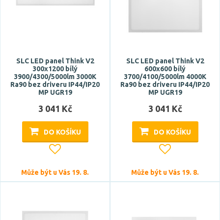
hranatý
podlouhlý
Stupeň krytí
SLC LED panel Think V2
SLC LED panel Think V2
300x1200 bílý
600x600 bílý
3900/4300/5000lm 3000K
3700/4100/5000lm 4000K
IP20
Ra90 bez driveru IP44/IP20
Ra90 bez driveru IP44/IP20
IP23
MP UGR19
MP UGR19
IP40
3 041 Kč
3 041 Kč
IP43
DO KOŠÍKU
DO KOŠÍKU
IP44
Zobrazit více
Může být u Vás 19. 8.
Může být u Vás 19. 8.
Výška