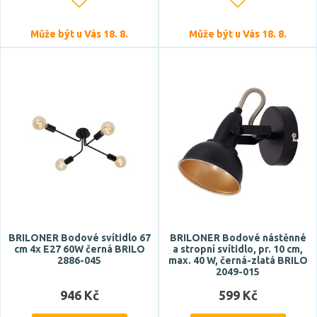
220-240V
Může být u Vás 18. 8.
Může být u Vás 18. 8.
Barva světla
RGB
studená bílá
studená denní bílá
teplá bílá
Teplota barvy
BRILONER Bodové svítidlo 67
BRILONER Bodové nástěnné
cm 4x E27 60W černá BRILO
a stropní svítidlo, pr. 10 cm,
2886-045
max. 40 W, černá-zlatá BRILO
2049-015
946 Kč
599 Kč
Světelný tok celkový