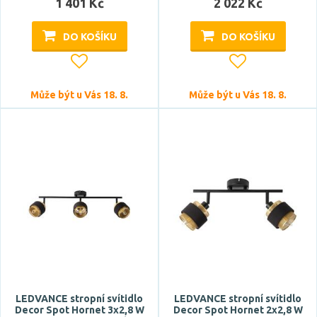
1 401 Kč
2 022 Kč
Patice
DO KOŠÍKU
DO KOŠÍKU
E14
E27
Může být u Vás 18. 8.
Může být u Vás 18. 8.
G9
GU10
Typ zdroje
LED
Zdroj světla součástí
ano
ne
LEDVANCE stropní svítidlo
LEDVANCE stropní svítidlo
Decor Spot Hornet 3x2,8 W
Decor Spot Hornet 2x2,8 W