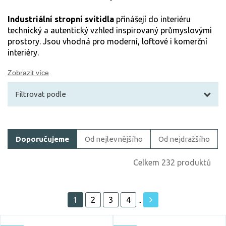
Industriální stropní svítidla
přinášejí do interiéru
technický a autentický vzhled inspirovaný průmyslovými
prostory. Jsou vhodná pro moderní, loftové i komerční
interiéry.
Zobrazit více
Filtrovat podle
Filtrovat zboží
Doporučujeme
Od nejlevnějšího
Od nejdražšího
Cena
Celkem 232 produktů
1
2
3
4
..
Akce