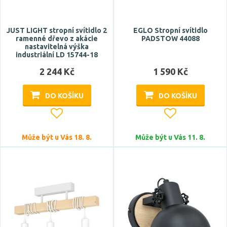
moderní
Zobrazit více
JUST LIGHT stropní svítidlo 2
EGLO Stropní svítidlo
ramenné dřevo z akácie
PADSTOW 44088
Tvar / motiv
nastavitelná výška
industriální LD 15744-18
hranatý
2 244 Kč
1 590 Kč
koule
kónický
DO KOŠÍKU
DO KOŠÍKU
kulatý
neobvyklý
Může být u Vás 18. 8.
Může být u Vás 11. 8.
Zobrazit více
Stupeň krytí
IP20
IP44