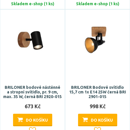
Skladem e-shop (1 ks)
Skladem e-shop (1 ks)
FARO
Zobrazit více
Celkový příkon max.
Počet světelných zdrojů
BRILONER bodové nástěnné
BRILONER Bodové svítidlo
a stropní svítidlo, pr. 9 cm,
15,7 cm 1x E14 25W černá BRI
max. 35 W, černá BRI 2920-015
2901-015
673 Kč
998 Kč
Napětí / napájení
DO KOŠÍKU
DO KOŠÍKU