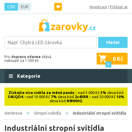
CZK
EUR
Registrace
|
Přihlásit se
Hledat
Pro
dopravu zdarma
zbývá
0 Kč
nakoupit za 1 500 Kč
0
Kategorie
Získejte více světla za méně peněz
:: nad 5 000 Kč
5%
sleva kód
54UQD4
:: nad 10 000 Kč
7%
sleva kód
2c43RR
:: nad 20 000 Kč
10%
sleva kód
R9HNHG
Interiérová
Stropní svítidla
Industriální stropní svítidla
Industriální stropní svítidla