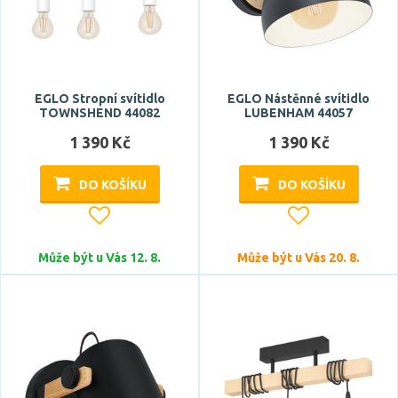
Průměr
EGLO Stropní svítidlo
EGLO Nástěnné svítidlo
TOWNSHEND 44082
LUBENHAM 44057
1 390 Kč
1 390 Kč
Výška
DO KOŠÍKU
DO KOŠÍKU
Může být u Vás 12. 8.
Může být u Vás 20. 8.
Šířka