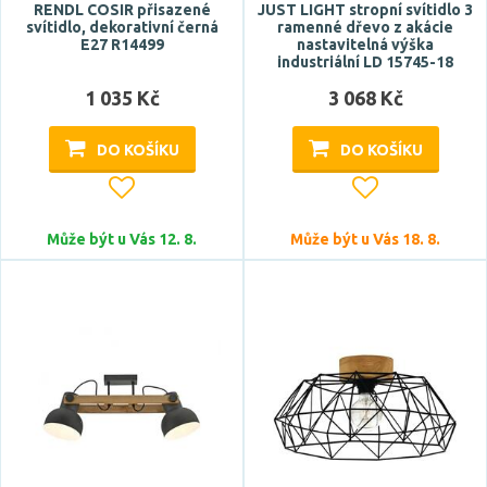
RENDL COSIR přisazené
JUST LIGHT stropní svítidlo 3
svítidlo, dekorativní černá
ramenné dřevo z akácie
E27 R14499
nastavitelná výška
Funkce
industriální LD 15745-18
bluetooth
1 035 Kč
3 068 Kč
CCT
DO KOŠÍKU
DO KOŠÍKU
RGB
Smart
ventilátor
Může být u Vás 12. 8.
Může být u Vás 18. 8.
Zobrazit více
Styl
design
hotel, restaurace
industriální
klasický