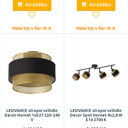
DO KOŠÍKU
DO KOŠÍKU
Může být u Vás 18. 8.
Může být u Vás 18. 8.
CRI
Stmívatelné
ano
Úhel vyzařování
LEDVANCE stropní svítidlo
LEDVANCE stropní svítidlo
Decor Hornet 1xE27 220-240
Decor Spot Hornet 4x2,8 W
V
E14 2700 K
285 °