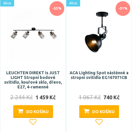
Akce
Akce
Skladem
-35%
-31%
Vystaveno na showroomu
ano
Prodloužená záruka
3 roky
5 let
LEUCHTEN DIREKT is JUST
ACA Lighting Spot nástěnné a
LIGHT Stropní bodové
stropní svítidlo EG167071CB
svítidlo, kouřové sklo, dřevo,
E27, 4-ramenné
Značka
2 244 Kč
1 067 Kč
1 459 Kč
740 Kč
ACA
Azzardo
DO KOŠÍKU
DO KOŠÍKU
BRILONER
EGLO