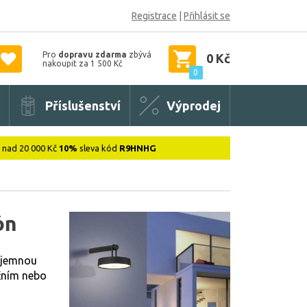
Registrace
|
Přihlásit se
Pro
dopravu zdarma
zbývá
0 Kč
nakoupit za 1 500 Kč
0
Příslušenství
Výprodej
: nad 20 000 Kč
10%
sleva kód
R9HNHG
ón
říjemnou
ačním nebo