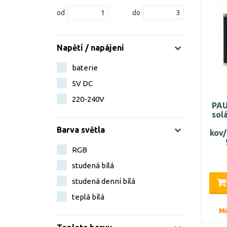
Napětí / napájení
baterie
5V DC
220-240V
PAU
sol
Barva světla
kov
RGB
studená bílá
studená denní bílá
teplá bílá
Mů