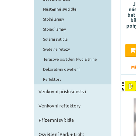
J
nás
Nástěnná svítidla
bat
Stolní lampy
bí
poh
Stojací lampy
Solární svítidla
Světelné řetězy
Terasové osvětlení Plug & Shine
Mů
Dekorativní osvětlení
Reflektory
Venkovní příslušenství
Venkovní reflektory
Přízemní svítidla
Osvětlení Park + Light