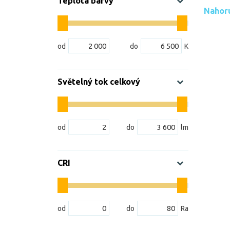
Teplota barvy
Nahor
Světelný tok celkový
CRI