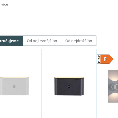
 více
oručujeme
Od nejlevnějšího
Od nejdražšího