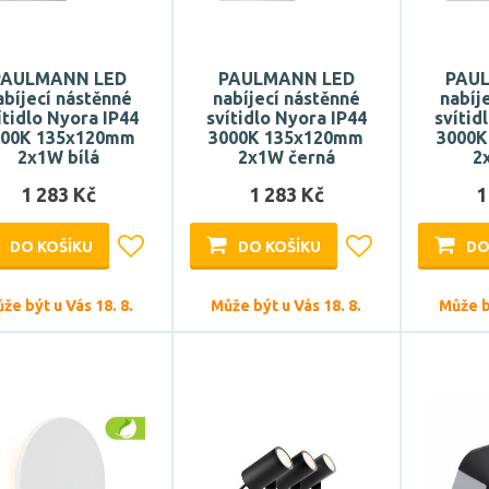
PAULMANN LED
PAULMANN LED
PAU
abíjecí nástěnné
nabíjecí nástěnné
nabíj
ítidlo Nyora IP44
svítidlo Nyora IP44
svítid
000K 135x120mm
3000K 135x120mm
3000K
2x1W bílá
2x1W černá
2
1 283 Kč
1 283 Kč
1
DO KOŠÍKU
DO KOŠÍKU
DO
že být u Vás 18. 8.
Může být u Vás 18. 8.
Může bý