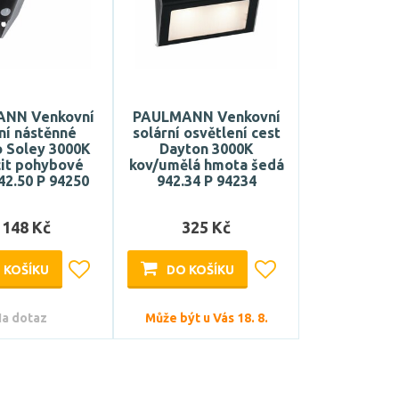
NN Venkovní
PAULMANN Venkovní
ní nástěnné
solární osvětlení cest
o Soley 3000K
Dayton 3000K
cit pohybové
kov/umělá hmota šedá
42.50 P 94250
942.34 P 94234
 148 Kč
325 Kč
 KOŠÍKU
DO KOŠÍKU
a dotaz
Může být u Vás 18. 8.