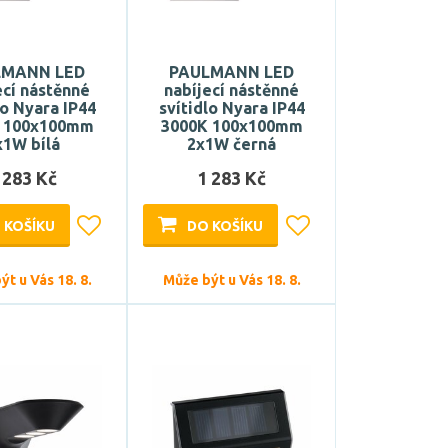
LMANN LED
PAULMANN LED
ecí nástěnné
nabíjecí nástěnné
lo Nyara IP44
svítidlo Nyara IP44
 100x100mm
3000K 100x100mm
x1W bílá
2x1W černá
 283 Kč
1 283 Kč
 KOŠÍKU
DO KOŠÍKU
t u Vás 18. 8.
Může být u Vás 18. 8.