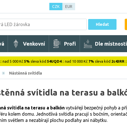
CZK
EUR
Hledat
vá
Venkovní
Profi
Dle místnosti
:: nad 5 000 Kč
5%
sleva kód
54UQD4
:: nad 10 000 Kč
7%
sleva kód
2c43RR
:
Nástěnná svítidla
těnná svítidla na terasu a balk
ná svítidla na terasu a balkón
vytvářejí bezpečný pohyb a p
éru kolem domu. Jednotlivá svítidla pracují s bočním, orient
ním světlem a nezabírají plochu podlahy ani nábytku.