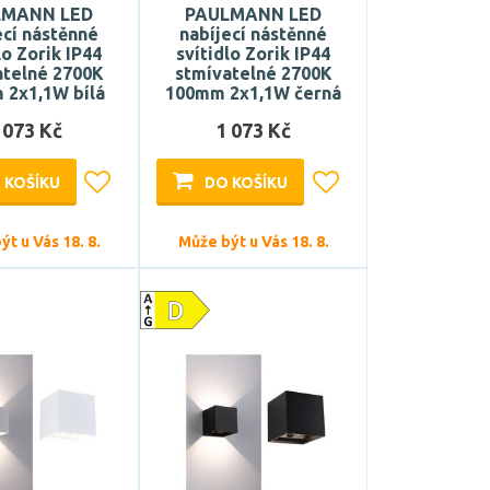
LMANN LED
PAULMANN LED
ecí nástěnné
nabíjecí nástěnné
lo Zorik IP44
svítidlo Zorik IP44
atelné 2700K
stmívatelné 2700K
 2x1,1W bílá
100mm 2x1,1W černá
 073 Kč
1 073 Kč
 KOŠÍKU
DO KOŠÍKU
t u Vás 18. 8.
Může být u Vás 18. 8.