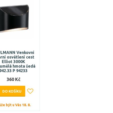
LMANN Venkovní
ární osvětlení cest
Elliot 3000K
/umělá hmota šedá
942.33 P 94233
360 Kč
DO KOŠÍKU
že být u Vás 18. 8.