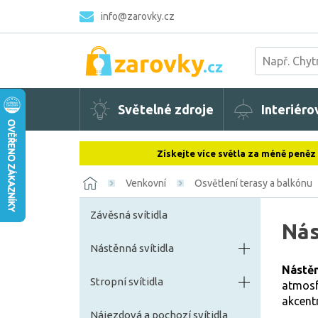
info@zarovky.cz
Světelné zdroje
Interiéro
Získejte více světla za méně peněz
Venkovní
Osvětlení terasy a balkónu
Závěsná svítidla
Nás
Nástěnná svítidla
Nástěn
Stropní svítidla
atmosf
akcent
Nájezdová a pochozí svítidla