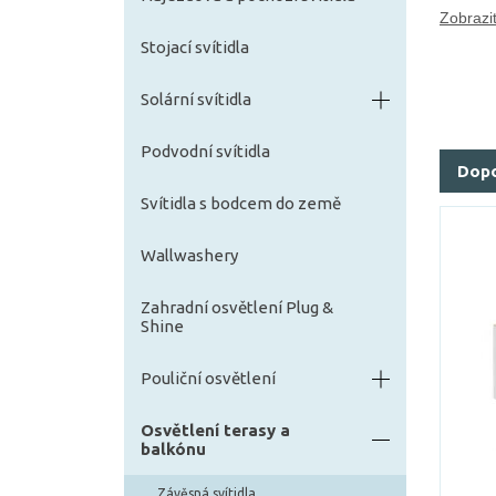
Zobrazit
Stojací svítidla
Solární svítidla
Podvodní svítidla
Dop
Svítidla s bodcem do země
Wallwashery
Zahradní osvětlení Plug &
Shine
Pouliční osvětlení
Osvětlení terasy a
balkónu
Závěsná svítidla