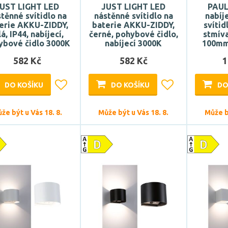
UST LIGHT LED
JUST LIGHT LED
PAU
těnné svítidlo na
nástěnné svítidlo na
nabíj
erie AKKU-ZIDDY,
baterie AKKU-ZIDDY,
svítid
lá, IP44, nabíjecí,
černé, pohybové čidlo,
stmív
ybové čidlo 3000K
nabíjecí 3000K
100mm
582 Kč
582 Kč
1
DO KOŠÍKU
DO KOŠÍKU
DO
že být u Vás 18. 8.
Může být u Vás 18. 8.
Může bý