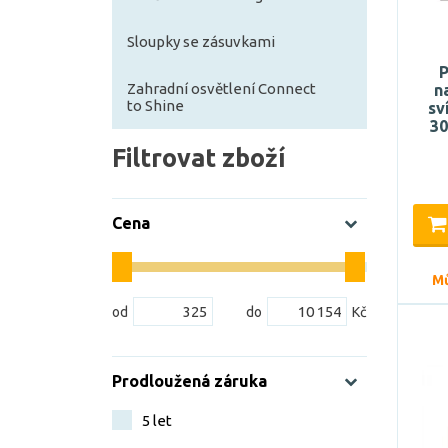
Sloupky se zásuvkami
Zahradní osvětlení Connect
n
to Shine
sv
3
Filtrovat zboží
Cena
Mů
Prodloužená záruka
5 let