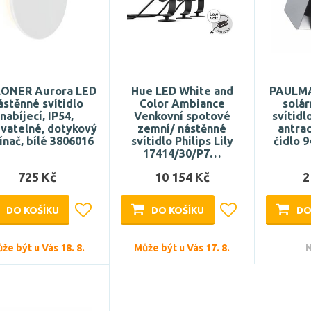
LONER Aurora LED
Hue LED White and
PAULMA
ástěnné svítidlo
Color Ambiance
solár
nabíjecí, IP54,
Venkovní spotové
svítidl
vatelné, dotykový
zemní/ nástěnné
antra
ínač, bílé 3806016
svítidlo Philips Lily
čidlo 9
17414/30/P7…
725 Kč
10 154 Kč
2
DO KOŠÍKU
DO KOŠÍKU
DO
že být u Vás 18. 8.
Může být u Vás 17. 8.
N