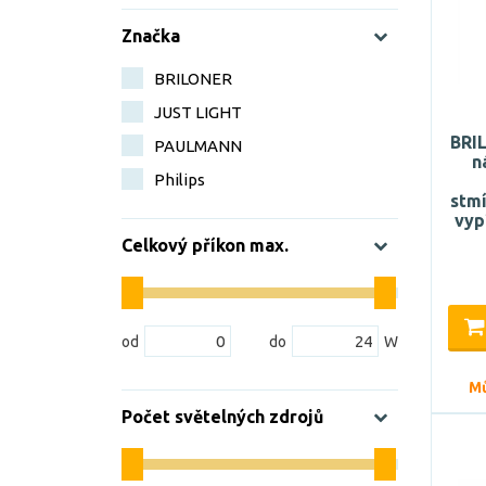
Značka
BRILONER
JUST LIGHT
BRI
PAULMANN
n
Philips
stmí
vyp
Celkový příkon max.
Mů
Počet světelných zdrojů