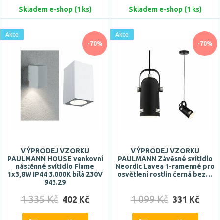
Skladem e-shop (1 ks)
Skladem e-shop (1 ks)
Akce
Akce
-70%
-70%
VÝPRODEJ VZORKU
VÝPRODEJ VZORKU
PAULMANN HOUSE venkovní
PAULMANN Závěsné svítidlo
nástěnné svítidlo Flame
Neordic Lavea 1-ramenné pro
1x3,8W IP44 3.000K bílá 230V
osvětlení rostlin černá bez…
943.29
1 335 Kč
1 099 Kč
402 Kč
331 Kč