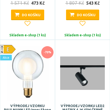
1 571 Kč
1 807 Kč
473 Kč
543 Kč
DO KOŠÍKU
DO KOŠÍKU
Skladem e-shop (1 ks)
Skladem e-shop (1 ks)
-70%
Akce
VÝPRODEJ VZORKU
VÝPRODEJ VZORKU LED2
PAULMANN LED Inner Shape
MATRIX 4, W 43W ČERNÉ