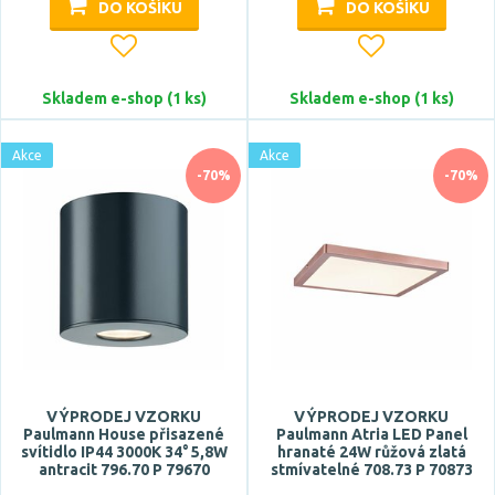
DO KOŠÍKU
DO KOŠÍKU
Skladem e-shop (1 ks)
Skladem e-shop (1 ks)
Akce
Akce
-70%
-70%
VÝPRODEJ VZORKU
VÝPRODEJ VZORKU
Paulmann House přisazené
Paulmann Atria LED Panel
svítidlo IP44 3000K 34° 5,8W
hranaté 24W růžová zlatá
antracit 796.70 P 79670
stmívatelné 708.73 P 70873