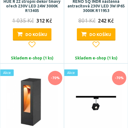
HUE R 22 stropní dekor tmavý
RENO SQ INDR nástěnná
ořech 230V LED 24W 3000K
antracitová 230V LED 3W IP65
R13405
3000K R11953
1 035 Kč
801 Kč
312 Kč
242 Kč
DO KOŠÍKU
DO KOŠÍKU
Skladem e-shop (1 ks)
Skladem e-shop (1 ks)
Akce
Akce
-70%
-70%