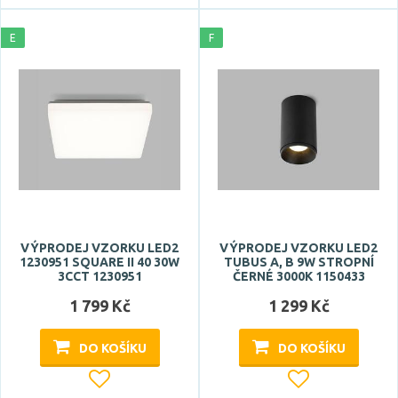
E
F
VÝPRODEJ VZORKU LED2
VÝPRODEJ VZORKU LED2
1230951 SQUARE II 40 30W
TUBUS A, B 9W STROPNÍ
3CCT 1230951
ČERNÉ 3000K 1150433
1 799 Kč
1 299 Kč
DO KOŠÍKU
DO KOŠÍKU