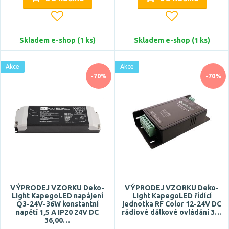
Skladem e-shop (1 ks)
Skladem e-shop (1 ks)
Akce
Akce
-70%
-70%
VÝPRODEJ VZORKU Deko-
VÝPRODEJ VZORKU Deko-
Light KapegoLED napájení
Light KapegoLED řídící
Q3-24V-36W konstantní
jednotka RF Color 12-24V DC
napětí 1,5 A IP20 24V DC
rádiové dálkové ovládání 3…
36,00…