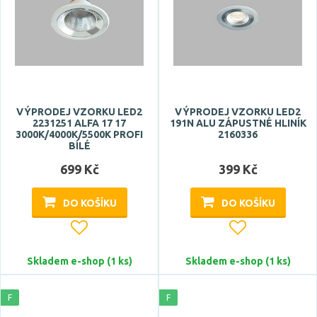
VÝPRODEJ VZORKU LED2
VÝPRODEJ VZORKU LED2
2231251 ALFA 17 17
191N ALU ZÁPUSTNÉ HLINÍK
3000K/4000K/5500K PROFI
2160336
BÍLÉ
699 Kč
399 Kč
DO KOŠÍKU
DO KOŠÍKU
Skladem e-shop (1 ks)
Skladem e-shop (1 ks)
F
F