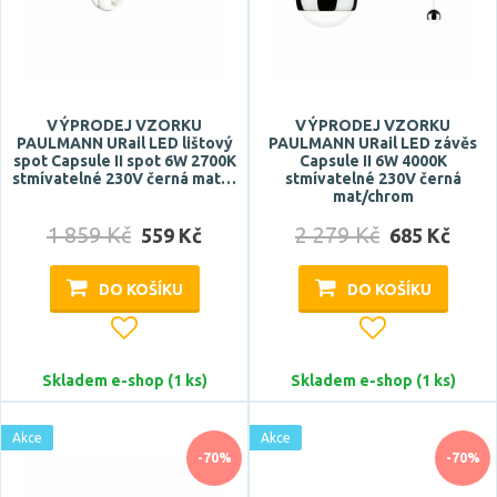
VÝPRODEJ VZORKU
VÝPRODEJ VZORKU
PAULMANN URail LED lištový
PAULMANN URail LED závěs
spot Capsule II spot 6W 2700K
Capsule II 6W 4000K
stmívatelné 230V černá mat…
stmívatelné 230V černá
mat/chrom
1 859 Kč
2 279 Kč
559 Kč
685 Kč
DO KOŠÍKU
DO KOŠÍKU
Skladem e-shop (1 ks)
Skladem e-shop (1 ks)
Akce
Akce
-70%
-70%