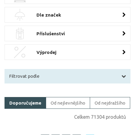
Dle značek
Příslušenství
Výprodej
Filtrovat podle
Filtrovat zboží
Doporučujeme
Od nejlevnějšího
Od nejdražšího
Cena
Celkem 71304 produktů