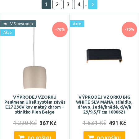
1
2
3
4
..
Akce
V Showroom
Akce
Skladem
-70%
-70%
Akce
VÝPRODEJ VZORKU
VÝPRODEJ VZORKU BIG
Paulmann URail systém závěs
WHITE SLV MANA, stínidlo,
E27 230V kov matný chrom +
dřevo, šedé/hnědé, d/v/h
stínitko Pien Beige
29/9,5/7 cm 1000621
1 220 Kč
1 631 Kč
367 Kč
491 Kč
DO KOŠÍKU
DO KOŠÍKU