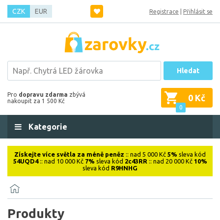
CZK
EUR
Registrace
|
Přihlásit se
Hledat
Pro
dopravu zdarma
zbývá
0 Kč
nakoupit za 1 500 Kč
0
Kategorie
Získejte více světla za méně peněz
:: nad 5 000 Kč
5%
sleva kód
54UQD4
:: nad 10 000 Kč
7%
sleva kód
2c43RR
:: nad 20 000 Kč
10%
sleva kód
R9HNHG
Produkty