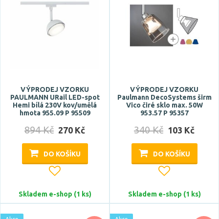
VÝPRODEJ VZORKU
VÝPRODEJ VZORKU
PAULMANN URail LED-spot
Paulmann DecoSystems širm
Hemi bílá 230V kov/umělá
Vico čiré sklo max. 50W
hmota 955.09 P 95509
953.57 P 95357
894 Kč
340 Kč
270 Kč
103 Kč
DO KOŠÍKU
DO KOŠÍKU
Skladem e-shop (1 ks)
Skladem e-shop (1 ks)