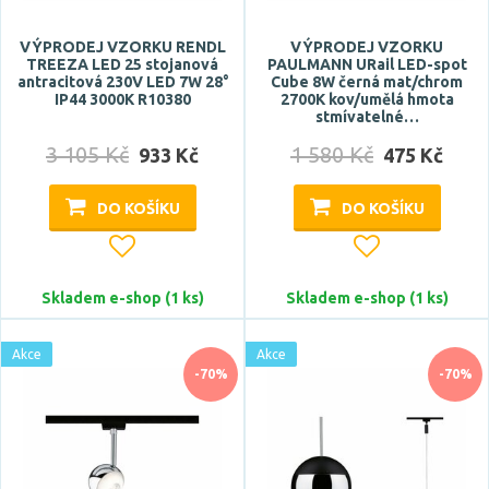
VÝPRODEJ VZORKU RENDL
VÝPRODEJ VZORKU
TREEZA LED 25 stojanová
PAULMANN URail LED-spot
antracitová 230V LED 7W 28°
Cube 8W černá mat/chrom
IP44 3000K R10380
2700K kov/umělá hmota
stmívatelné…
3 105 Kč
1 580 Kč
933 Kč
475 Kč
DO KOŠÍKU
DO KOŠÍKU
Skladem e-shop (1 ks)
Skladem e-shop (1 ks)
Akce
Akce
-70%
-70%