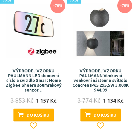
Akce
Akce
-70%
-70%
VÝPRODEJ VZORKU
VÝPRODEJ VZORKU
PAULMANN LED domovní
PAULMANN Venkovní
číslo a svítidlo Smart Home
venkovní nástěnné svítidlo
Zigbee Sheera soumrakový
Concrea IP65 2x5,5W 3.000K
senzor…
944.99
3 853 Kč
3 774 Kč
1 157 Kč
1 134 Kč
DO KOŠÍKU
DO KOŠÍKU