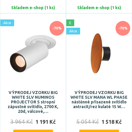
Skladem e-shop (1 ks)
Skladem e-shop (1 ks)
Akce
E
-70%
-70%
Akce
VÝPRODEJ VZORKU BIG
VÝPRODEJ VZORKU BIG
WHITE SLV NUMINOS
WHITE SLV MANA WL PHASE
PROJECTOR S stropní
nástěnné přisazené svítidlo
zápustné svítidlo, 2700 K,
antracit/rez kulaté 15 W…
20d, válcové,…
3 964 Kč
5 054 Kč
1 191 Kč
1 518 Kč