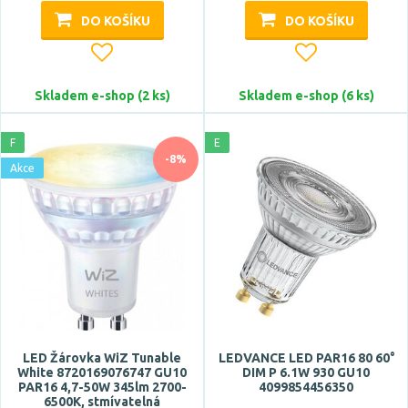
bluetooth
DO KOŠÍKU
DO KOŠÍKU
CCT
dálkové ovládání
do lednice
Skladem e-shop (2 ks)
Skladem e-shop (6 ks)
flash efekt
Zobrazit více
F
E
-8%
Akce
Napětí / napájení
vyžaduje předřadník
5V DC
12V AC
12V DC
12V
LED Žárovka WiZ Tunable
LEDVANCE LED PAR16 80 60°
Zobrazit více
White 8720169076747 GU10
DIM P 6.1W 930 GU10
PAR16 4,7-50W 345lm 2700-
4099854456350
6500K, stmívatelná