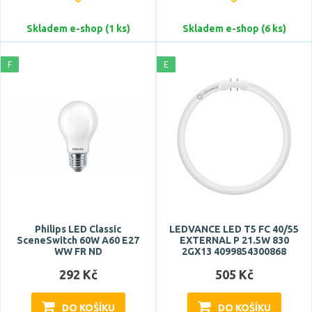
Skladem e-shop (1 ks)
Skladem e-shop (6 ks)
F
E
Philips LED Classic
LEDVANCE LED T5 FC 40/55
SceneSwitch 60W A60 E27
EXTERNAL P 21.5W 830
WW FR ND
2GX13 4099854300868
292 Kč
505 Kč
DO KOŠÍKU
DO KOŠÍKU