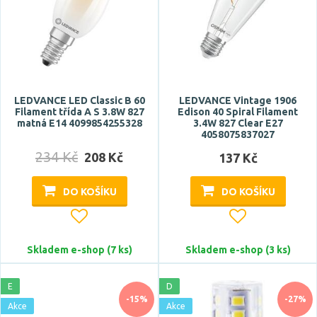
Určení
do lednice
LEDVANCE LED Classic B 60
LEDVANCE Vintage 1906
Filament třída A S 3.8W 827
Edison 40 Spiral Filament
do vánočního řetězu
matná E14 4099854255328
3.4W 827 Clear E27
4058075837027
do vánočního svícnu
234 Kč
208 Kč
137 Kč
náhrada metalhalogenidové výbojky
náhrada rtuťové výbojky
DO KOŠÍKU
DO KOŠÍKU
Zobrazit více
Průměrná životnost
Skladem e-shop (7 ks)
Skladem e-shop (3 ks)
8000 h
E
9000 h
D
-15%
-27%
Akce
Akce
10000 h