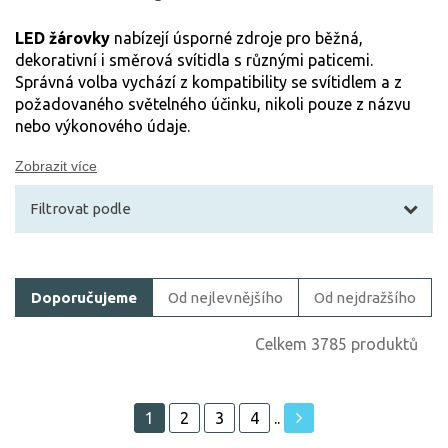
LED žárovky
nabízejí úsporné zdroje pro běžná,
dekorativní i směrová svítidla s různými paticemi.
Správná volba vychází z kompatibility se svítidlem a z
požadovaného světelného účinku, nikoli pouze z názvu
nebo výkonového údaje.
Zobrazit více
Filtrovat podle
Filtrovat zboží
Doporučujeme
Od nejlevnějšího
Od nejdražšího
Cena
Celkem 3785 produktů
1
2
3
4
..