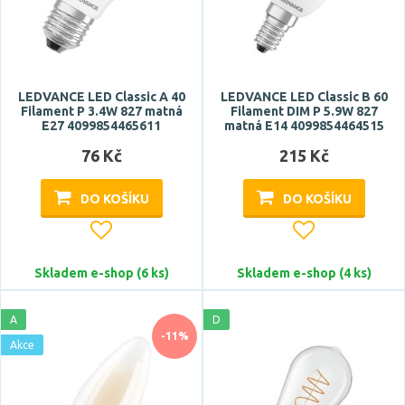
IP44
IP45
IP64
Zobrazit více
LEDVANCE LED Classic A 40
LEDVANCE LED Classic B 60
Filament P 3.4W 827 matná
Filament DIM P 5.9W 827
E27 4099854465611
matná E14 4099854464515
Energetická třída
76 Kč
215 Kč
A
A++
DO KOŠÍKU
DO KOŠÍKU
B
C
Skladem e-shop (6 ks)
Skladem e-shop (4 ks)
D
Zobrazit více
A
D
-11%
Akce
Počet sepnutí