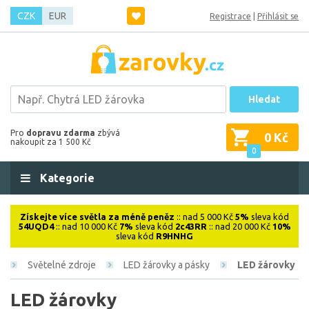
CZK
EUR
Registrace
|
Přihlásit se
Hledat
Pro
dopravu zdarma
zbývá
0 Kč
nakoupit za 1 500 Kč
0
Kategorie
Získejte více světla za méně peněz
:: nad 5 000 Kč
5%
sleva kód
54UQD4
:: nad 10 000 Kč
7%
sleva kód
2c43RR
:: nad 20 000 Kč
10%
sleva kód
R9HNHG
Světelné zdroje
LED žárovky a pásky
LED žárovky
LED žárovky