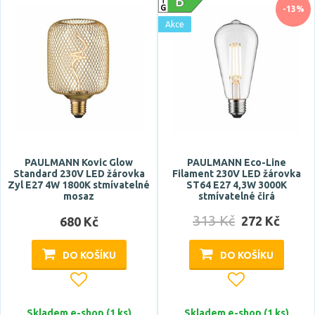
-13%
černá
Akce
červená
fialová
Zobrazit více
PAULMANN Kovic Glow
PAULMANN Eco-Line
Standard 230V LED žárovka
Filament 230V LED žárovka
Zyl E27 4W 1800K stmívatelné
ST64 E27 4,3W 3000K
mosaz
stmívatelné čirá
313 Kč
272 Kč
680 Kč
DO KOŠÍKU
DO KOŠÍKU
Skladem e-shop (1 ks)
Skladem e-shop (1 ks)