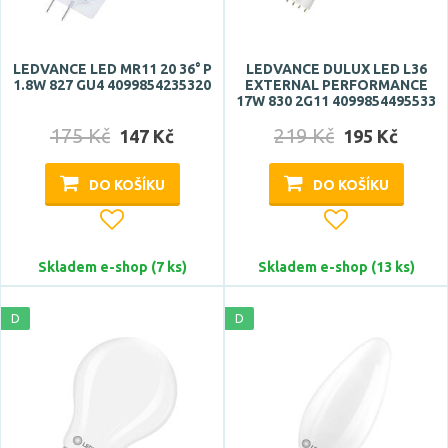
LEDVANCE LED MR11 20 36° P
LEDVANCE DULUX LED L36
1.8W 827 GU4 4099854235320
EXTERNAL PERFORMANCE
17W 830 2G11 4099854495533
Úhel vyzařování
175 Kč
219 Kč
147 Kč
195 Kč
9 °
10 °
DO KOŠÍKU
DO KOŠÍKU
12 °
15 °
Skladem e-shop (7 ks)
Skladem e-shop (13 ks)
20 °
Zobrazit více
D
D
Stupeň krytí
IP20
IP40