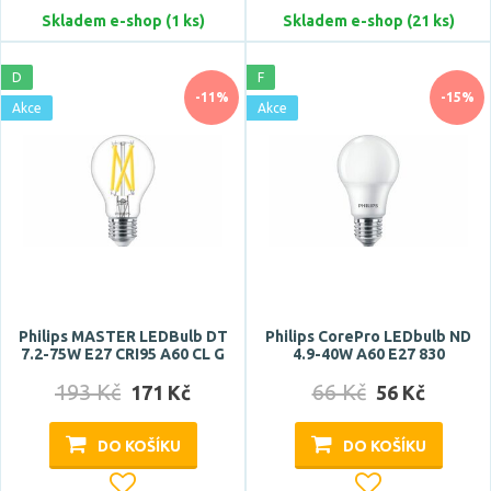
Skladem e-shop (1 ks)
Skladem e-shop (21 ks)
D
F
-11%
-15%
Akce
Akce
Philips MASTER LEDBulb DT
Philips CorePro LEDbulb ND
7.2-75W E27 CRI95 A60 CL G
4.9-40W A60 E27 830
193 Kč
66 Kč
171 Kč
56 Kč
DO KOŠÍKU
DO KOŠÍKU