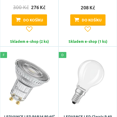
Stmívatelné
300 Kč
276 Kč
208 Kč
ano
DO KOŠÍKU
DO KOŠÍKU
Barva světla
červená
Skladem e-shop (2 ks)
Skladem e-shop (1 ks)
modrá
multicolor
F
D
nachová
na rostliny
Zobrazit více
Teplota barvy
LEDVANCE LED PAR16 80 60°
LEDVANCE LED Classic P 60