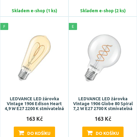
CIVILIGHT
Skladem e-shop (1 ks)
Skladem e-shop (2 ks)
DECOLED
Zobrazit více
F
E
Typ zdroje
LED
Patice
B15d
B22d
BA9s
LEDVANCE LED žárovka
LEDVANCE LED žárovka
Vintage 1906 Edison Heart
Vintage 1906 Globe 80 Spiral
BA15d
4,9 W E27 2200 K stmívatelná
7,2 W E27 2700 K stmívatelná
E10
163 Kč
163 Kč
Zobrazit více
DO KOŠÍKU
DO KOŠÍKU