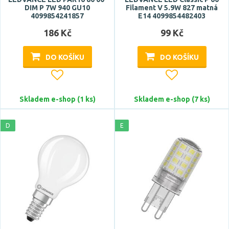
DIM P 7W 940 GU10
Filament V 5.9W 827 matná
4099854241857
E14 4099854482403
CRI
186 Kč
99 Kč
DO KOŠÍKU
DO KOŠÍKU
Skladem e-shop (1 ks)
Skladem e-shop (7 ks)
Délka
D
E
Průměr