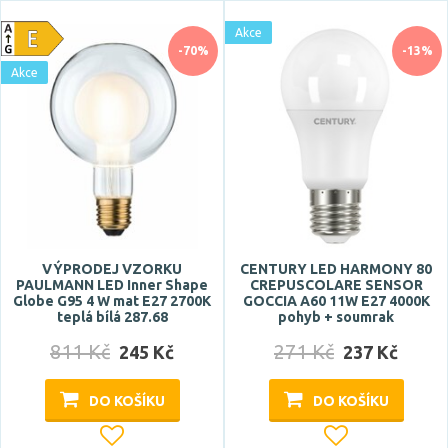
Akce
Akce
Skladem
-70%
-13%
Akce
Vystaveno na showroomu
ano
Prodloužená záruka
3 roky
5 let
VÝPRODEJ VZORKU
CENTURY LED HARMONY 80
PAULMANN LED Inner Shape
CREPUSCOLARE SENSOR
Globe G95 4 W mat E27 2700K
GOCCIA A60 11W E27 4000K
teplá bílá 287.68
pohyb + soumrak
Značka
811 Kč
271 Kč
245 Kč
237 Kč
ACA
BRILONER
DO KOŠÍKU
DO KOŠÍKU
CENTURY