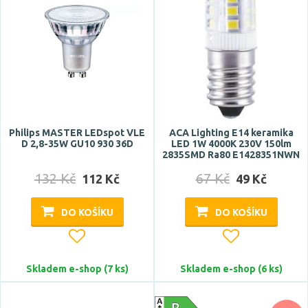
15000 h
20000 h
Zobrazit více
Barva baňky
černý vrchlík
Philips MASTER LEDspot VLE
ACA Lighting E14 keramika
červená
D 2,8-35W GU10 930 36D
LED 1W 4000K 230V 150lm
2835SMD Ra80 E1428351NWN
čirá
132 Kč
67 Kč
112 Kč
49 Kč
matná
měďený vrchlík
DO KOŠÍKU
DO KOŠÍKU
Zobrazit více
Barva
Skladem e-shop (7 ks)
Skladem e-shop (6 ks)
bílá
chrom