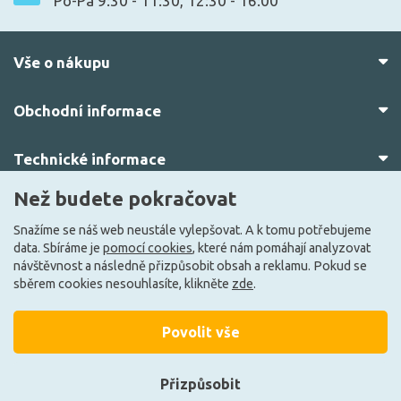
Po-Pá 9:30 - 11:30, 12:30 - 16:00
Vše o nákupu
Obchodní informace
Technické informace
Než budete pokračovat
O nás
Snažíme se náš web neustále vylepšovat. A k tomu potřebujeme
data. Sbíráme je
pomocí cookies
, které nám pomáhají analyzovat
návštěvnost a následně přizpůsobit obsah a reklamu. Pokud se
sběrem cookies nesouhlasíte, klikněte
zde
.
Povolit vše
© 2010–2026 Všechna práva vyhrazena.
žárovky.cz
Přizpůsobit
Vytvořilo
FEO.cz