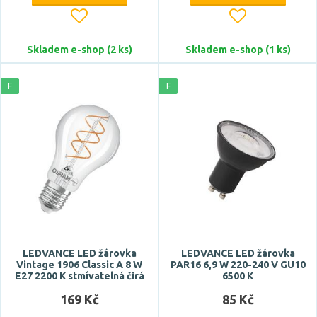
Celkový příkon max.
Skladem e-shop (2 ks)
Skladem e-shop (1 ks)
F
F
Tvar / motiv
AR111
dekorativní
highbay
hranatý
kapka
LEDVANCE LED žárovka
LEDVANCE LED žárovka
Zobrazit více
Vintage 1906 Classic A 8 W
PAR16 6,9 W 220-240 V GU10
E27 2200 K stmívatelná čirá
6500 K
Funkce
169 Kč
85 Kč