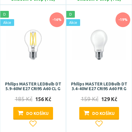
D
D
-16%
-19%
Akce
Akce
Philips MASTER LEDBulb DT
Philips MASTER LEDBulb DT
5.9-60W E27 CRI95 A60 CL G
3.4-40W E27 CRI95 A60 FR G
185 Kč
159 Kč
156 Kč
129 Kč
DO KOŠÍKU
DO KOŠÍKU