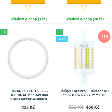
Skladem e-shop (3 ks)
Skladem e-shop (10 ks)
D
E
-12%
Akce
LEDVANCE LED T5 FC 22
Philips CorePro LEDlinear ND
EXTERNAL P 11.6W 840
11.5-100W R7S 78mm 830
2GX13 4099854300820
522 Kč
460 Kč
425 Kč