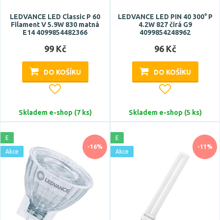
LEDVANCE LED Classic P 60
LEDVANCE LED PIN 40 300° P
Filament V 5.9W 830 matná
4.2W 827 čirá G9
E14 4099854482366
4099854248962
Světelný tok celkový
99 Kč
96 Kč
DO KOŠÍKU
DO KOŠÍKU
Skladem e-shop (7 ks)
Skladem e-shop (5 ks)
Svítivost
E
E
-16%
-11%
Akce
Akce
Náhrada za