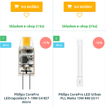
DO KOŠÍKU
DO KOŠÍKU
Skladem e-shop (1 ks)
Skladem e-shop (3 ks)
F
E
-11%
-12%
Akce
Akce
Philips CorePro
Philips CorePro LED Urban
LEDcapsuleLV 1-10W G4 827
PLL Mains 13W 840 2G11
micro