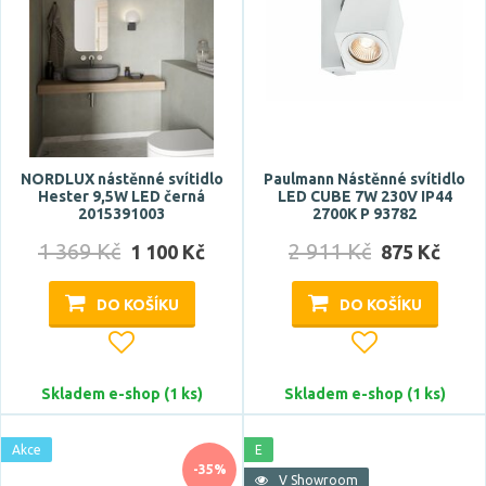
Zobrazit více
Funkce
bluetooth
Casambi
CCT
NORDLUX nástěnné svítidlo
Paulmann Nástěnné svítidlo
Hester 9,5W LED černá
LED CUBE 7W 230V IP44
DALI
2015391003
2700K P 93782
dálkové ovládání
1 369 Kč
2 911 Kč
1 100 Kč
875 Kč
Zobrazit více
DO KOŠÍKU
DO KOŠÍKU
Styl
design
Skladem e-shop (1 ks)
Skladem e-shop (1 ks)
hotel, restaurace
industriální
Akce
E
-35%
klasický
V Showroom