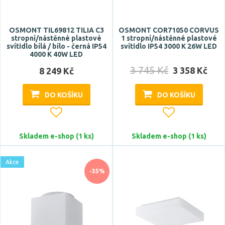
Patice
E14
OSMONT TIL69812 TILIA C3
OSMONT COR71050 CORVUS
E27
stropní/nástěnné plastové
1 stropní/nástěnné plastové
svítidlo bílá / bílo - černá IP54
svítidlo IP54 3000 K 26W LED
G5
4000 K 40W LED
G9
3 745 Kč
3 358 Kč
8 249 Kč
GU10
DO KOŠÍKU
Zobrazit více
DO KOŠÍKU
Typ zdroje
Skladem e-shop (1 ks)
Skladem e-shop (1 ks)
LED
Akce
-35%
Zdroj světla součástí
ano
ne