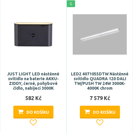
G
JUST LIGHT LED nástěnné
LED2 4071055DTW Nástěnné
svítidlo na baterie AKKU-
svítidlo QUADRA 120 DALI
ZIDDY, černé, pohybové
TW/PUSH TW 24W 3000K-
čidlo, nabíjecí 3000K
4000K chrom
582 Kč
7 579 Kč
DO KOŠÍKU
DO KOŠÍKU