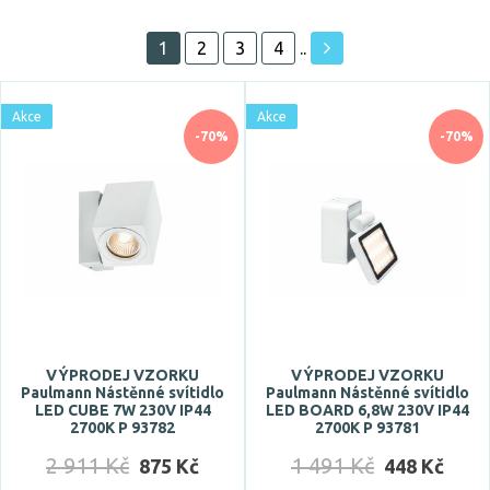
1
2
3
4
..
Akce
Akce
Akce
Skladem
-70%
-70%
Vystaveno na showroomu
ano
Prodloužená záruka
5 let
VÝPRODEJ VZORKU
VÝPRODEJ VZORKU
Paulmann Nástěnné svítidlo
Paulmann Nástěnné svítidlo
Značka
LED CUBE 7W 230V IP44
LED BOARD 6,8W 230V IP44
2700K P 93782
2700K P 93781
ACA
2 911 Kč
1 491 Kč
875 Kč
448 Kč
ARTEMIDE