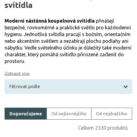
svítidla
Moderní nástěnná koupelnová svítidla
přinášejí
bezpečné, rovnoměrné a praktické světlo pro každodenní
hygienu. Jednotlivá svítidla pracují s bočním, orientačním
nebo akcentním světlem a nezabírají plochu podlahy ani
nábytku. Vedle světelného účinku je důležitý také moderní
charakter, který pomáhá svítidlo přirozeně začlenit do
prostoru.
Zobrazit více
Filtrovat podle
Filtrovat zboží
Doporučujeme
Od nejlevnějšího
Od nejdražšího
Cena
Celkem 2330 produktů