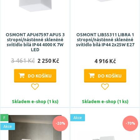
Barva
antracit
béžová
OSMONT APU67597 APUS 3
OSMONT LIB55311 LIBRA 1
stropní/nástěnné skleněné
stropní/nástěnné skleněné
bílá
svítidlo bílá IP44 4000 K 7W
svítidlo bílá IP44 2x25W E27
bronz
LED
3 461 Kč
chrom
2 250 Kč
4 916 Kč
Zobrazit více
DO KOŠÍKU
DO KOŠÍKU
Materiál
hliník
Skladem e-shop (1 ks)
Skladem e-shop (1 ks)
kov
nerezová ocel
F
Akce
-20%
-70%
ocel
Akce
plast