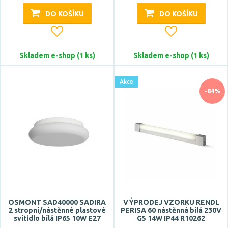
ASTRO
DO KOŠÍKU
DO KOŠÍKU
Azzardo
BRILONER
Zobrazit více
Skladem e-shop (1 ks)
Skladem e-shop (1 ks)
Celkový příkon max.
Akce
-84%
Počet světelných zdrojů
OSMONT SAD40000 SADIRA
VÝPRODEJ VZORKU RENDL
2 stropní/nástěnné plastové
PERISA 60 nástěnná bílá 230V
svítidlo bílá IP65 10W E27
G5 14W IP44 R10262