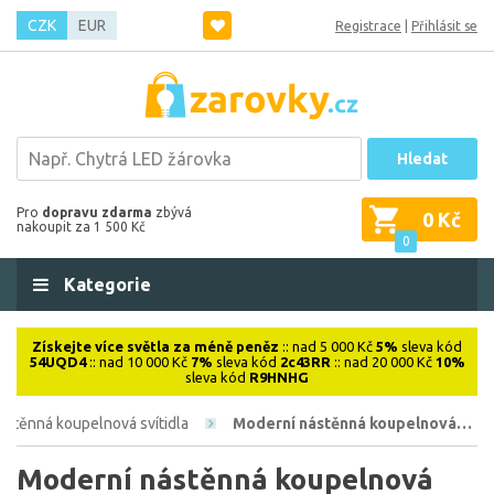
CZK
EUR
Registrace
|
Přihlásit se
Hledat
Pro
dopravu zdarma
zbývá
0 Kč
nakoupit za 1 500 Kč
0
Kategorie
Získejte více světla za méně peněz
:: nad 5 000 Kč
5%
sleva kód
54UQD4
:: nad 10 000 Kč
7%
sleva kód
2c43RR
:: nad 20 000 Kč
10%
sleva kód
R9HNHG
ástěnná koupelnová svítidla
Moderní nástěnná koupelnová…
Moderní nástěnná koupelnová