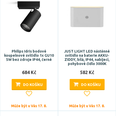
Philips Idris bodové
JUST LIGHT LED nástěnné
koupelnové svítidlo 1x GU10
svítidlo na baterie AKKU-
5W bez zdroje IP44, černé
ZIDDY, bílá, IP44, nabíjecí,
pohybové čidlo 3000K
684 Kč
582 Kč
DO KOŠÍKU
DO KOŠÍKU
Může být u Vás 17. 8.
Může být u Vás 17. 8.