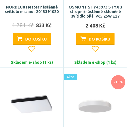
NORDLUX Hester nástěnné
OSMONT STY43973 STYX 3
svítidlo mramor 2015391020
stropní/nástěnné skleněné
svítidlo bílá IP65 25W E27
1 281 Kč
833 Kč
2 408 Kč
Stmívatelné
DO KOŠÍKU
DO KOŠÍKU
ano
Skladem e-shop (1 ks)
Skladem e-shop (1 ks)
Úhel vyzařování
32 °
Akce
-10%
47 °
100 °
120 °
160 °