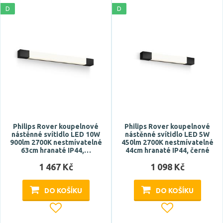
D
D
Průměr
Výška
Philips Rover koupelnové
Philips Rover koupelnové
nástěnné svítidlo LED 10W
nástěnné svítidlo LED 5W
900lm 2700K nestmívatelné
450lm 2700K nestmívatelné
63cm hranaté IP44,…
44cm hranaté IP44, černé
1 467 Kč
1 098 Kč
Šířka
DO KOŠÍKU
DO KOŠÍKU