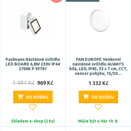
křišťál
Zobrazit více
Tvar / motiv
hranatý
koule
kónický
Paulmann Nástěnné svítidlo
FAN EUROPE Venkovní
LED BOARD 6,8W 230V IP44
nástěnné svítidlo ALWAYS
kulatý
2700K P 93781
bílá, LED, IP65, 33 x 7 cm, CCT,
senzor pohybu, 15/20…
neobvyklý
1 491 Kč
969 Kč
1 332 Kč
Zobrazit více
DO KOŠÍKU
DO KOŠÍKU
Stupeň krytí
IP44
IP54
Skladem e-shop (2 ks)
Může být u Vás 10. 8.
IP65