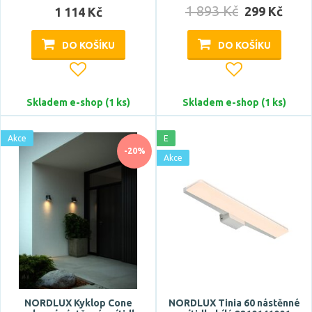
1 893 Kč
299 Kč
1 114 Kč
Napětí / napájení
DO KOŠÍKU
DO KOŠÍKU
baterie
5V DC
12V
Skladem e-shop (1 ks)
Skladem e-shop (1 ks)
220-240V
Akce
E
-20%
Barva světla
Akce
studená bílá
studená denní bílá
teplá bílá
Teplota barvy
NORDLUX Kyklop Cone
NORDLUX Tinia 60 nástěnné