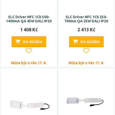
napájení střídavé napětí
SLC Driver NFC 1Ch 500-
SLC Driver NFC 1Ch 250-
Funkce
1400mA QA 45W DALI IP20
700mA QA 25W DALI IP20
bluetooth
1 408 Kč
2 413 Kč
Casambi
DO KOŠÍKU
DO KOŠÍKU
CCT
DALI
DMX
Může být u Vás 17. 8.
Může být u Vás 17. 8.
Zobrazit více
Stmívatelné
ano
Patice