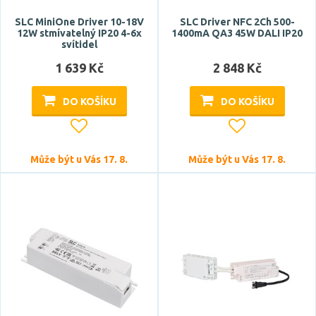
podlouhlý
SLC MiniOne Driver 10-18V
SLC Driver NFC 2Ch 500-
12W stmívatelný IP20 4-6x
1400mA QA3 45W DALI IP20
zásuvkový
svítidel
1 639 Kč
2 848 Kč
Stupeň krytí
DO KOŠÍKU
DO KOŠÍKU
IP20
IP44
IP64
Může být u Vás 17. 8.
Může být u Vás 17. 8.
IP65
IP66
Zobrazit více
Určení
napájení konstantní napětí
napájení konstantní proud