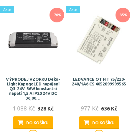
Akce
Akce
Akce
Skladem
-70%
-35%
Vystaveno na showroomu
ano
Prodloužená záruka
5 let
VÝPRODEJ VZORKU Deko-
LEDVANCE OT FIT 75/220-
Light KapegoLED napájení
240/1A6 CS 4052899999565
Značka
Q3-24V-36W konstantní
napětí 1,5 A IP20 24V DC
36,00…
ARTEMIDE
1 088 Kč
977 Kč
CENTURY
328 Kč
636 Kč
Deko-Light
DO KOŠÍKU
DO KOŠÍKU
ECOLITE