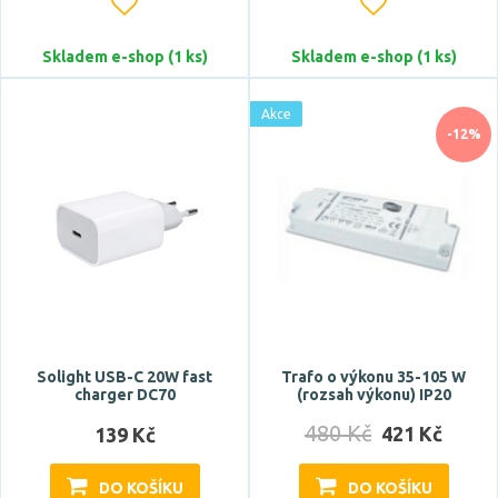
ELTA
Zobrazit více
Skladem e-shop (1 ks)
Skladem e-shop (1 ks)
Celkový příkon max.
Akce
-12%
Napětí / napájení
12V DC (5V DC)
24V DC
Solight USB-C 20W fast
Trafo o výkonu 35-105 W
220-240V (4,5V DC)
charger DC70
(rozsah výkonu) IP20
220-240V (28V DC)
480 Kč
421 Kč
139 Kč
220-240V (24V AC)
Zobrazit více
DO KOŠÍKU
DO KOŠÍKU