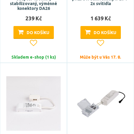
stabilizovaný, výměnné
2x svítidla
konektory DA26
Výška
239 Kč
1 639 Kč
DO KOŠÍKU
DO KOŠÍKU
Skladem e-shop (1 ks)
Může být u Vás 17. 8.
Průměr
Tvar / motiv
hranatý
kulatý