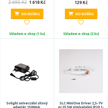
2 695 Kč
1 618 Kč
129 Kč
hliník
DO KOŠÍKU
DO KOŠÍKU
kov
ocel
plast
Skladem e-shop (1 ks)
Skladem e-shop (2 ks)
Délka
Šířka
Solight univerzální síťový
SLC MiniOne Driver 2,5-7V
adaptér 1500mA,
pr.25 5W stmívatelný IP20 1-