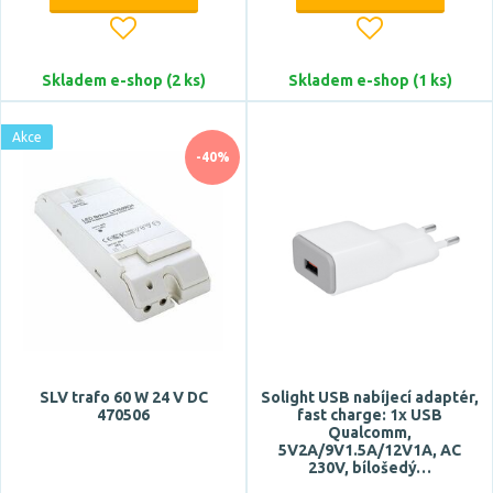
Proud
Skladem e-shop (2 ks)
Skladem e-shop (1 ks)
Akce
-40%
Barva
antracit
bílá
chrom
černá
SLV trafo 60 W 24 V DC
Solight USB nabíjecí adaptér,
hliník
470506
fast charge: 1x USB
Zobrazit více
Qualcomm,
5V2A/9V1.5A/12V1A, AC
230V, bílošedý…
Materiál