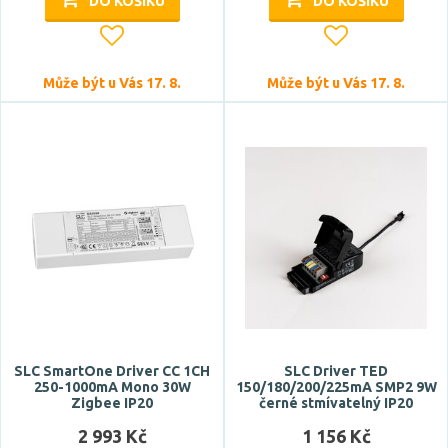
DO KOŠÍKU
DO KOŠÍKU
Může být u Vás 17. 8.
Může být u Vás 17. 8.
SLC SmartOne Driver CC 1CH
SLC Driver TED
250-1000mA Mono 30W
150/180/200/225mA SMP2 9W
Zigbee IP20
černé stmívatelný IP20
2 993 Kč
1 156 Kč