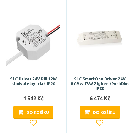
SLC Driver 24V Pill 12W
SLC SmartOne Driver 24V
stmívatelný triak IP20
RGBW 75W Zigbee /PushDim
IP20
1 542 Kč
6 474 Kč
DO KOŠÍKU
DO KOŠÍKU