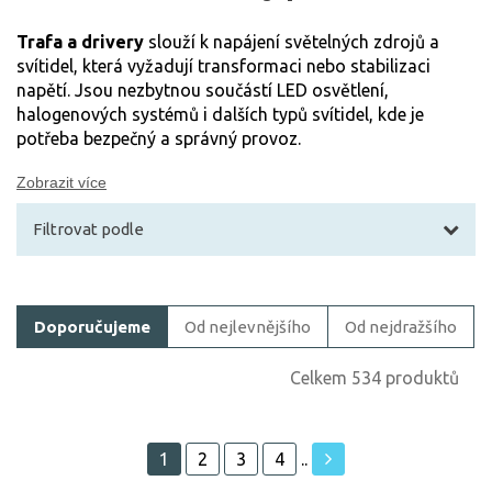
Trafa a drivery
slouží k napájení světelných zdrojů a
svítidel, která vyžadují transformaci nebo stabilizaci
napětí. Jsou nezbytnou součástí LED osvětlení,
halogenových systémů i dalších typů svítidel, kde je
potřeba bezpečný a správný provoz.
Zobrazit více
Filtrovat podle
Filtrovat zboží
Doporučujeme
Od nejlevnějšího
Od nejdražšího
Cena
Celkem 534 produktů
1
2
3
4
..