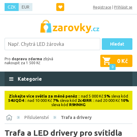
CZK
EUR
Registrace
|
Přihlásit se
Hledat
Pro
dopravu zdarma
zbývá
0 Kč
nakoupit za 1 500 Kč
0
Kategorie
Získejte více světla za méně peněz
:: nad 5 000 Kč
5%
sleva kód
54UQD4
:: nad 10 000 Kč
7%
sleva kód
2c43RR
:: nad 20 000 Kč
10%
sleva kód
R9HNHG
Příslušenství
Trafa a drivery
Trafa a LED drivery pro svítidla