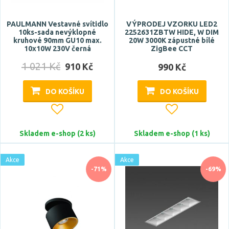
PAULMANN Vestavné svítidlo
VÝPRODEJ VZORKU LED2
10ks-sada nevýklopné
2252631ZBTW HIDE, W DIM
kruhové 90mm GU10 max.
20W 3000K zápustné bílé
10x10W 230V černá
ZigBee CCT
1 021 Kč
910 Kč
990 Kč
DO KOŠÍKU
DO KOŠÍKU
Skladem e-shop (2 ks)
Skladem e-shop (1 ks)
Akce
Akce
-71%
-69%