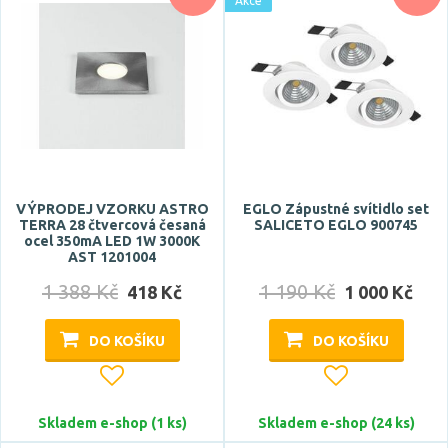
Akce
VÝPRODEJ VZORKU ASTRO
EGLO Zápustné svítidlo set
TERRA 28 čtvercová česaná
SALICETO EGLO 900745
ocel 350mA LED 1W 3000K
AST 1201004
1 388 Kč
1 190 Kč
418 Kč
1 000 Kč
DO KOŠÍKU
DO KOŠÍKU
Skladem e-shop (1 ks)
Skladem e-shop (24 ks)