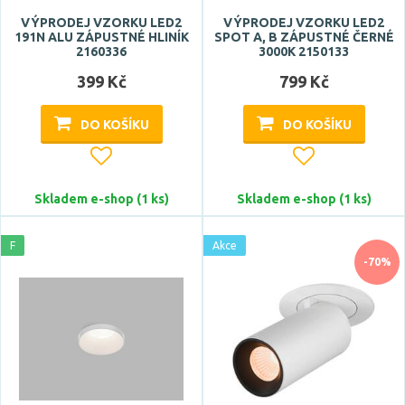
studená denní bílá
VÝPRODEJ VZORKU LED2
VÝPRODEJ VZORKU LED2
teplá bílá
191N ALU ZÁPUSTNÉ HLINÍK
SPOT A, B ZÁPUSTNÉ ČERNÉ
2160336
3000K 2150133
žlutá
399 Kč
799 Kč
Teplota barvy
DO KOŠÍKU
DO KOŠÍKU
Skladem e-shop (1 ks)
Skladem e-shop (1 ks)
F
Akce
Světelný tok celkový
-70%
Pro prostor o velikosti