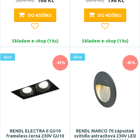
168 Kč
198 Kč
DO KOŠÍKU
DO KOŠÍKU
Skladem e-shop (1 ks)
Skladem e-shop (1 ks)
Montážní otvor
Akce
Akce
35 mm
-45%
-45%
37x37 mm
40 mm
45 mm
55 mm
Zobrazit více
Montážní hloubka
RENDL ELECTRA II GU10
RENDL MARCO 70 zápustné
frameless černá 230V GU10
svítidlo antracitová 230V LED