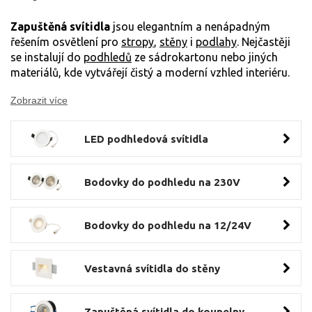
Zapuštěná svítidla
jsou elegantním a nenápadným
řešením osvětlení pro
stropy
,
stěny
i
podlahy
. Nejčastěji
se instalují do
podhledů
ze sádrokartonu nebo jiných
materiálů, kde vytvářejí čistý a moderní vzhled interiéru.
Zobrazit více
LED podhledová svítidla
Bodovky do podhledu na 230V
Bodovky do podhledu na 12/24V
Vestavná svítidla do stěny
Zapuštěná svítidla do koupelny