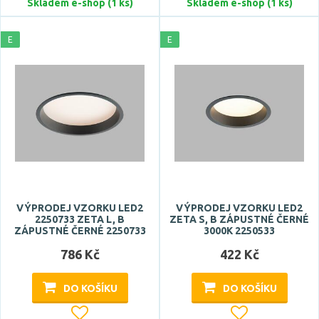
CCT
Skladem e-shop (1 ks)
Skladem e-shop (1 ks)
DALI
E
E
dálkové ovládání
Zobrazit více
Styl
design
hotel, restaurace
klasický
křišťál
VÝPRODEJ VZORKU LED2
VÝPRODEJ VZORKU LED2
moderní
2250733 ZETA L, B
ZETA S, B ZÁPUSTNÉ ČERNÉ
ZÁPUSTNÉ ČERNÉ 2250733
3000K 2250533
Zobrazit více
786 Kč
422 Kč
Tvar / motiv
DO KOŠÍKU
DO KOŠÍKU
hranatý