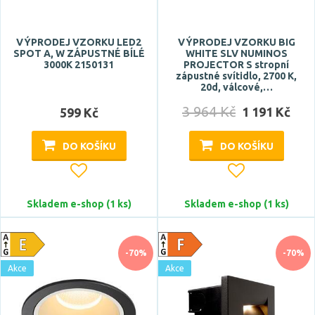
<3 m2
VÝPRODEJ VZORKU LED2
VÝPRODEJ VZORKU BIG
<4 m2
SPOT A, W ZÁPUSTNÉ BÍLÉ
WHITE SLV NUMINOS
3000K 2150131
PROJECTOR S stropní
<5 m2
zápustné svítidlo, 2700 K,
<6 m2
20d, válcové,…
<8 m2
3 964 Kč
1 191 Kč
599 Kč
Zobrazit více
DO KOŠÍKU
DO KOŠÍKU
CRI
Skladem e-shop (1 ks)
Skladem e-shop (1 ks)
-70%
-70%
Akce
Akce
Stmívatelné
ano