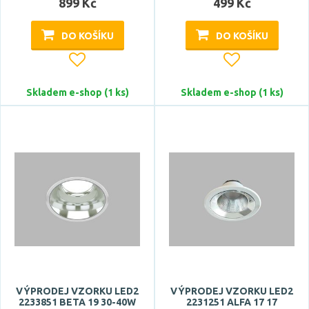
899 Kč
499 Kč
ACA
DO KOŠÍKU
DO KOŠÍKU
ARTEMIDE
ASTRO
Azzardo
Skladem e-shop (1 ks)
Skladem e-shop (1 ks)
BPM
Zobrazit více
Celkový příkon max.
Počet světelných zdrojů
VÝPRODEJ VZORKU LED2
VÝPRODEJ VZORKU LED2
2233851 BETA 19 30-40W
2231251 ALFA 17 17