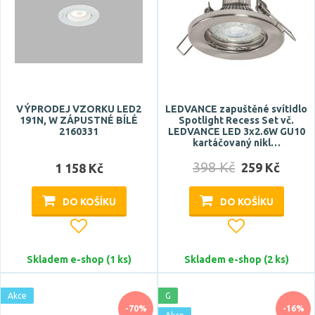
VÝPRODEJ VZORKU LED2
LEDVANCE zapuštěné svítidlo
191N, W ZÁPUSTNÉ BÍLÉ
Spotlight Recess Set vč.
2160331
LEDVANCE LED 3x2.6W GU10
kartáčovaný nikl…
398 Kč
259 Kč
1 158 Kč
DO KOŠÍKU
DO KOŠÍKU
Skladem e-shop (1 ks)
Skladem e-shop (2 ks)
Akce
G
-70%
-16%