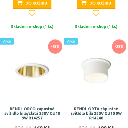
DO KOŠÍKU
DO KOŠÍKU
Skladem e-shop (1 ks)
Skladem e-shop (1 ks)
Výška
Akce
Akce
-45%
-35%
Šířka
RENDL ORCO zápustné
RENDL ORTA zápustné
svítidlo bílá/zlatá 230V GU10
svítidlo bílá 230V GU10 9W
9W R14257
R14248
Délka
304 Kč
304 Kč