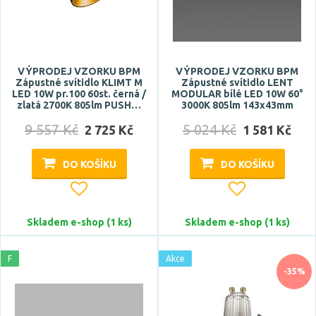
VÝPRODEJ VZORKU BPM
VÝPRODEJ VZORKU BPM
Zápustné svítidlo KLIMT M
Zápustné svítidlo LENT
LED 10W pr.100 60st. černá /
MODULAR bílé LED 10W 60°
zlatá 2700K 805lm PUSH…
3000K 805lm 143x43mm
9 557 Kč
5 024 Kč
2 725 Kč
1 581 Kč
DO KOŠÍKU
DO KOŠÍKU
Skladem e-shop (1 ks)
Skladem e-shop (1 ks)
F
Akce
-35%