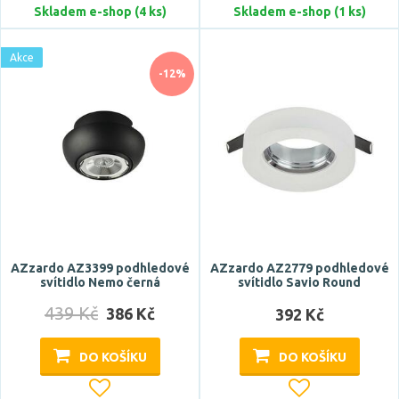
Skladem e-shop (4 ks)
Skladem e-shop (1 ks)
Akce
-12%
AZzardo AZ3399 podhledové
AZzardo AZ2779 podhledové
svítidlo Nemo černá
svítidlo Savio Round
439 Kč
386 Kč
392 Kč
DO KOŠÍKU
DO KOŠÍKU