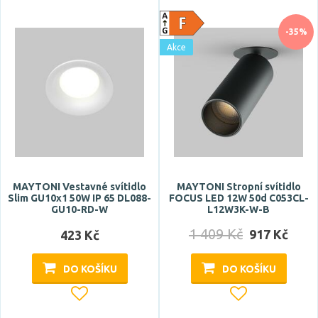
-35%
Akce
MAYTONI Vestavné svítidlo
MAYTONI Stropní svítidlo
Slim GU10x1 50W IP 65 DL088-
FOCUS LED 12W 50d C053CL-
GU10-RD-W
L12W3K-W-B
1 409 Kč
917 Kč
423 Kč
DO KOŠÍKU
DO KOŠÍKU