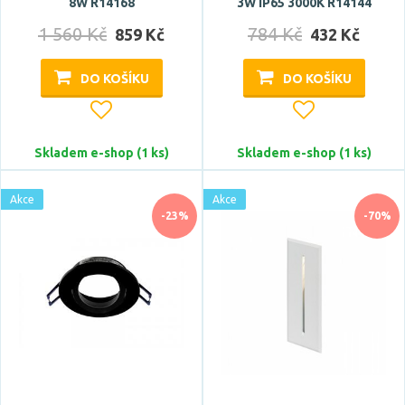
8W R14168
3W IP65 3000K R14144
1 560 Kč
784 Kč
859 Kč
432 Kč
DO KOŠÍKU
DO KOŠÍKU
Skladem e-shop (1 ks)
Skladem e-shop (1 ks)
Akce
Akce
-23%
-70%