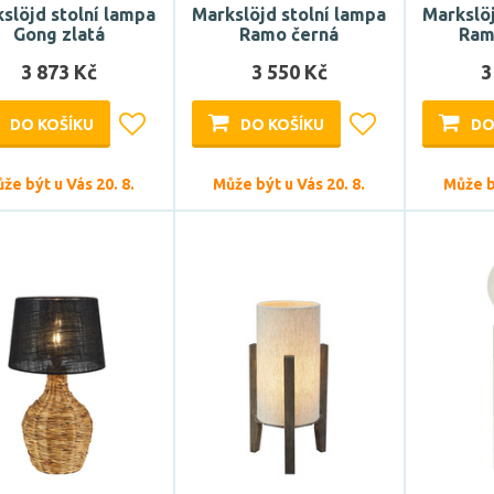
slöjd stolní lampa
Markslöjd stolní lampa
Markslöj
Gong zlatá
Ramo černá
Ram
3 873 Kč
3 550 Kč
3
DO KOŠÍKU
DO KOŠÍKU
DO
že být u Vás 20. 8.
Může být u Vás 20. 8.
Může bý