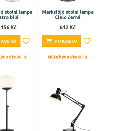
d stolní lampa
Markslöjd stolní lampa
tro bílá
Cielo černá
 156 Kč
612 Kč
 KOŠÍKU
DO KOŠÍKU
t u Vás 20. 8.
Může být u Vás 20. 8.