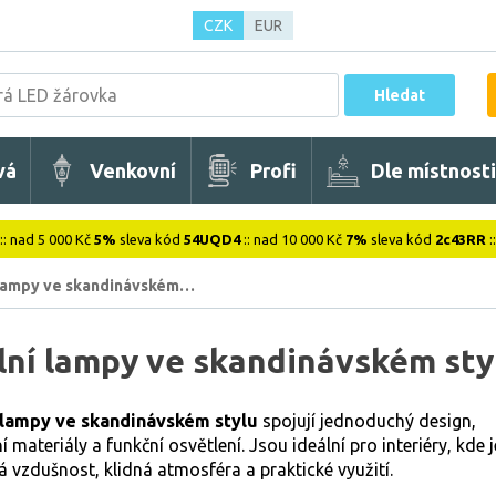
CZK
EUR
Hledat
vá
Venkovní
Profi
Dle místnosti
:: nad 5 000 Kč
5%
sleva kód
54UQD4
:: nad 10 000 Kč
7%
sleva kód
2c43RR
:
 lampy ve skandinávském…
lní lampy ve skandinávském sty
 lampy ve skandinávském stylu
spojují jednoduchý design,
í materiály a funkční osvětlení. Jsou ideální pro interiéry, kde j
á vzdušnost, klidná atmosféra a praktické využití.