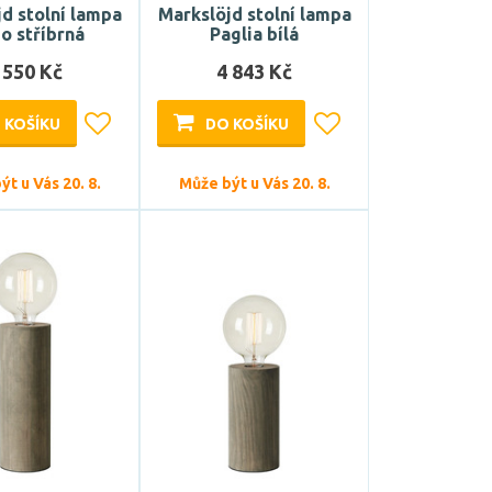
d stolní lampa
Markslöjd stolní lampa
o stříbrná
Paglia bílá
 550 Kč
4 843 Kč
 KOŠÍKU
DO KOŠÍKU
t u Vás 20. 8.
Může být u Vás 20. 8.