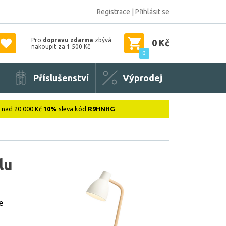
Registrace
|
Přihlásit se
Pro
dopravu zdarma
zbývá
0 Kč
nakoupit za 1 500 Kč
0
Příslušenství
Výprodej
: nad 20 000 Kč
10%
sleva kód
R9HNHG
lu
e