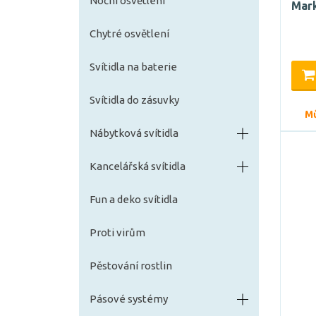
Noční osvětlení
Mark
Chytré osvětlení
Svítidla na baterie
Svítidla do zásuvky
Mů
Nábytková svítidla
Kancelářská svítidla
Fun a deko svítidla
Proti virům
Pěstování rostlin
Pásové systémy