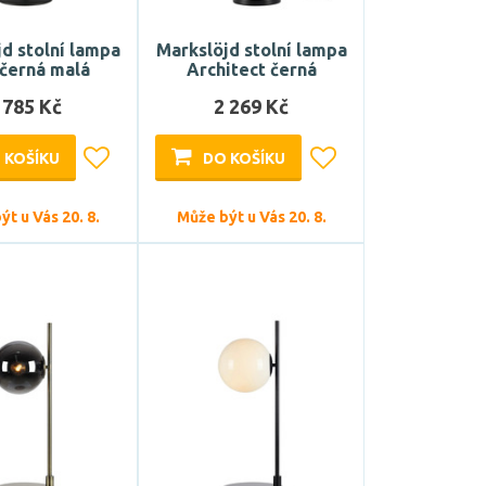
d stolní lampa
Markslöjd stolní lampa
 černá malá
Architect černá
 785 Kč
2 269 Kč
 KOŠÍKU
DO KOŠÍKU
t u Vás 20. 8.
Může být u Vás 20. 8.