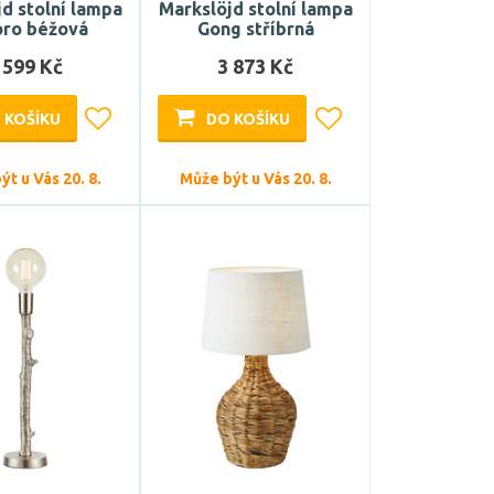
d stolní lampa
Markslöjd stolní lampa
oro béžová
Gong stříbrná
 599 Kč
3 873 Kč
 KOŠÍKU
DO KOŠÍKU
t u Vás 20. 8.
Může být u Vás 20. 8.