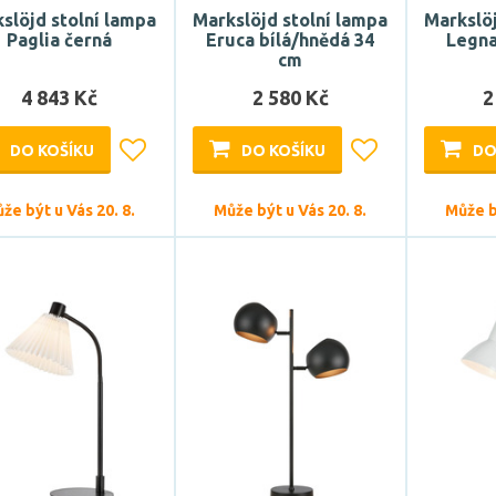
slöjd stolní lampa
Markslöjd stolní lampa
Markslöj
Paglia černá
Eruca bílá/hnědá 34
Legna
cm
4 843 Kč
2 580 Kč
2
DO KOŠÍKU
DO KOŠÍKU
DO
že být u Vás 20. 8.
Může být u Vás 20. 8.
Může bý