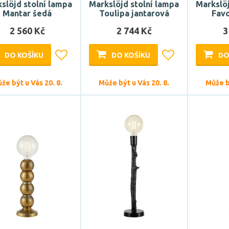
slöjd stolní lampa
Markslöjd stolní lampa
Markslöj
Mantar šedá
Toulipa jantarová
Fav
2 560 Kč
2 744 Kč
3
DO KOŠÍKU
DO KOŠÍKU
DO
že být u Vás 20. 8.
Může být u Vás 20. 8.
Může bý