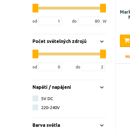
Mark
Počet světelných zdrojů
Mů
Napětí / napájení
5V DC
220-240V
Barva světla