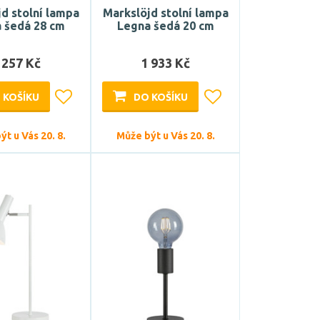
d stolní lampa
Markslöjd stolní lampa
 šedá 28 cm
Legna šedá 20 cm
 257 Kč
1 933 Kč
 KOŠÍKU
DO KOŠÍKU
t u Vás 20. 8.
Může být u Vás 20. 8.