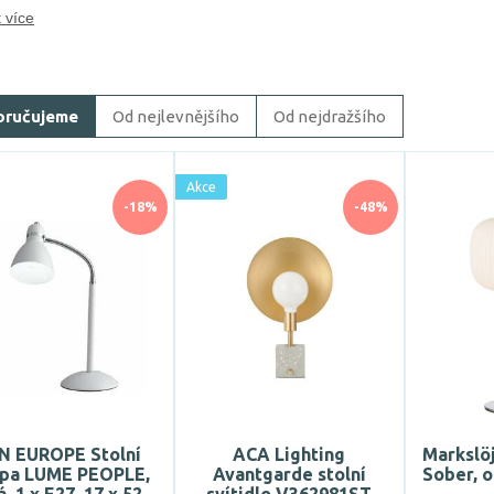
 více
oručujeme
Od nejlevnějšího
Od nejdražšího
Akce
-18%
-48%
N EUROPE Stolní
ACA Lighting
Markslöj
pa LUME PEOPLE,
Avantgarde stolní
Sober, o