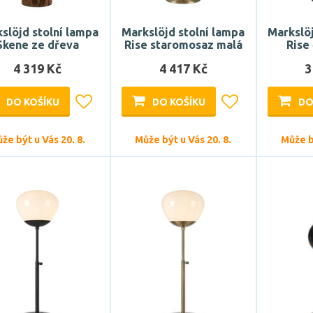
slöjd stolní lampa
Markslöjd stolní lampa
Markslöj
Skene ze dřeva
Rise staromosaz malá
Rise
4 319 Kč
4 417 Kč
3
DO KOŠÍKU
DO KOŠÍKU
DO
že být u Vás 20. 8.
Může být u Vás 20. 8.
Může bý