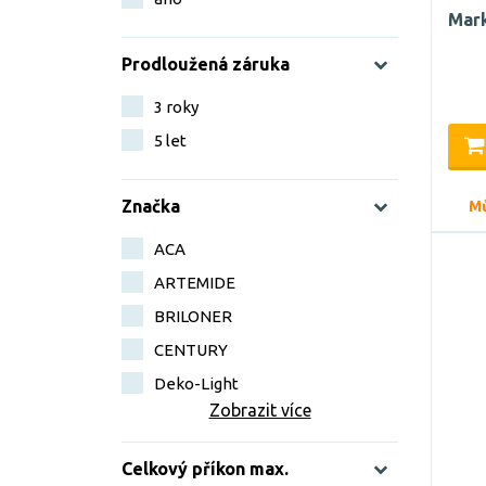
Mark
Prodloužená záruka
3 roky
5 let
Značka
Mů
ACA
ARTEMIDE
BRILONER
CENTURY
Deko-Light
Zobrazit více
Celkový příkon max.