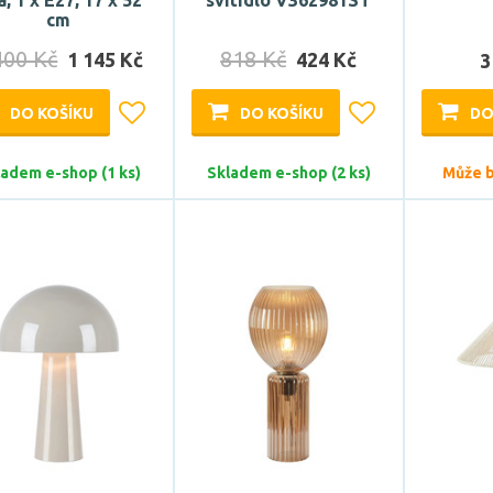
á, 1 x E27, 17 x 52
svítidlo V362981ST
cm
400 Kč
818 Kč
1 145 Kč
424 Kč
3
DO KOŠÍKU
DO KOŠÍKU
DO
ladem e-shop (1 ks)
Skladem e-shop (2 ks)
Může bý