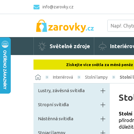
info@zarovky.cz
Světelné zdroje
Interiéro
Získejte více světla za méně peněz
Interiérová
Stolní lampy
Stolní
Lustry, závěsná svítidla
Sto
Stropní svítidla
Stolní
Nástěnná svítidla
přírodn
důležit
Stojací lampy