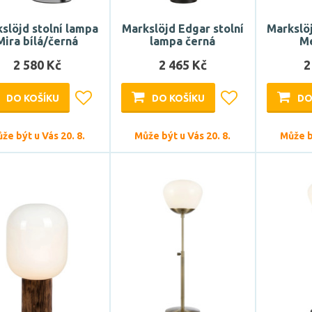
slöjd stolní lampa
Markslöjd Edgar stolní
Markslöj
Mira bílá/černá
lampa černá
Me
2 580 Kč
2 465 Kč
2
DO KOŠÍKU
DO KOŠÍKU
DO
že být u Vás 20. 8.
Může být u Vás 20. 8.
Může bý