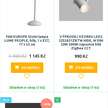
<3 m2
<5 m2
<8 m2
<12 m2
<15 m2
FAN EUROPE Stolní lampa
Zobrazit více
VÝPRODEJ VZORKU LED2
LUME PEOPLE, bílá, 1 x E27,
2252631ZBTW HIDE, W DIM
17 x 52 cm
20W 3000K zápustné bílé
ZigBee CCT
CRI
1 400 Kč
1 145 Kč
990 Kč
DO KOŠÍKU
DO KOŠÍKU
Skladem e-shop (1 ks)
Skladem e-shop (1 ks)
Stmívatelné
ano
Akce
E
-69%