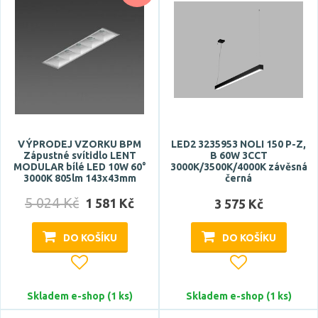
Úhel vyzařování
18 °
25 °
30 °
36 °
38 °
VÝPRODEJ VZORKU BPM
LED2 3235953 NOLI 150 P-Z,
Zobrazit více
Zápustné svítidlo LENT
B 60W 3CCT
MODULAR bílé LED 10W 60°
3000K/3500K/4000K závěsná
3000K 805lm 143x43mm
černá
Patice
5 024 Kč
1 581 Kč
3 575 Kč
E14
E27
DO KOŠÍKU
DO KOŠÍKU
G4
G5
Skladem e-shop (1 ks)
Skladem e-shop (1 ks)
G13
Zobrazit více