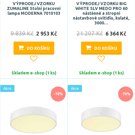
VÝPRODEJ VZORKU
VÝPRODEJ VZORKU BIG
ZUMALINE Stolní pracovní
WHITE SLV MEDO PRO 60
lampa MODERNA 7010103
nástěnné a stropní
nástavbové svítidlo, kulaté,
3000…
9 839 Kč
21 207 Kč
2 953 Kč
6 364 Kč
Napětí / napájení
DO KOŠÍKU
DO KOŠÍKU
baterie
vyžaduje předřadník
5V DC
Skladem e-shop (1 ks)
Skladem e-shop (1 ks)
24V DC
220-240V
Akce
Akce
-70%
-70%
Barva světla
RGB
studená bílá