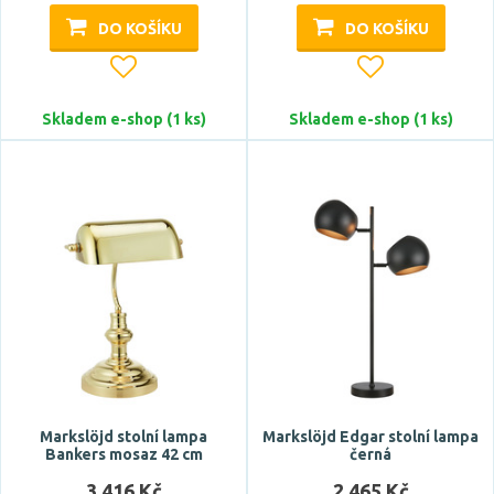
Délka
DO KOŠÍKU
DO KOŠÍKU
Skladem e-shop (1 ks)
Skladem e-shop (1 ks)
Montážní otvor
35 mm
39 mm
50 mm
55 mm
55x55 mm
Zobrazit více
Markslöjd stolní lampa
Markslöjd Edgar stolní lampa
Montážní hloubka
Bankers mosaz 42 cm
černá
3 416 Kč
2 465 Kč