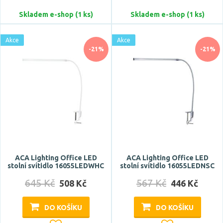
Casambi
Skladem e-shop (1 ks)
Skladem e-shop (1 ks)
CCT
DALI
Akce
Akce
Zobrazit více
-21%
-21%
Styl
design
hotel, restaurace
industriální
klasický
moderní
ACA Lighting Office LED
ACA Lighting Office LED
Zobrazit více
stolní svítidlo 16055LEDWHC
stolní svítidlo 16055LEDNSC
645 Kč
567 Kč
508 Kč
446 Kč
Tvar / motiv
DO KOŠÍKU
DO KOŠÍKU
hranatý