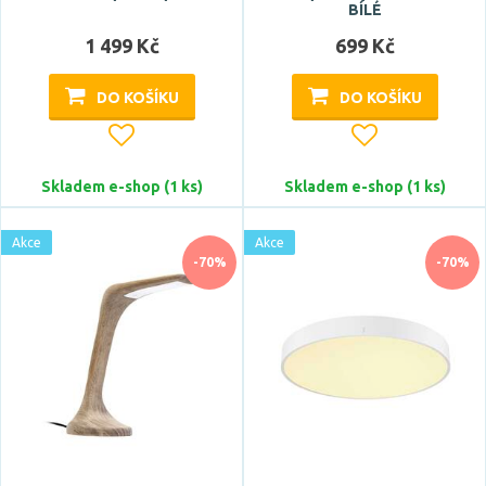
BÍLÉ
Značka
1 499 Kč
699 Kč
ACA
ARTEMIDE
DO KOŠÍKU
DO KOŠÍKU
ASTRO
Azzardo
Skladem e-shop (1 ks)
Skladem e-shop (1 ks)
BPM
Zobrazit více
Akce
Akce
-70%
-70%
Celkový příkon max.
Počet světelných zdrojů