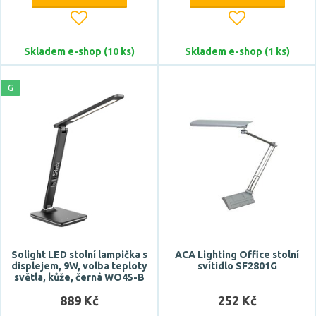
Skladem e-shop (10 ks)
Skladem e-shop (1 ks)
G
Výška
Šířka
Solight LED stolní lampička s
ACA Lighting Office stolní
displejem, 9W, volba teploty
svítidlo SF2801G
světla, kůže, černá WO45-B
889 Kč
252 Kč