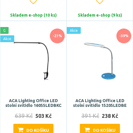
kónický
kulatý
Skladem e-shop (10 ks)
Skladem e-shop (9 ks)
oblouk
oválný
G
Akce
-21%
-39%
Zobrazit více
Akce
Stupeň krytí
IP20
IP23
IP33
IP40
ACA Lighting Office LED
ACA Lighting Office LED
IP43
stolní svítidlo 16055LEDBKC
stolní svítidlo 15205LEDBE
Zobrazit více
639 Kč
391 Kč
503 Kč
238 Kč
Průměr
DO KOŠÍKU
DO KOŠÍKU