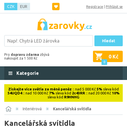
CZK
EUR
Registrace
|
Přihlásit se
Hledat
Pro
dopravu zdarma
zbývá
0 Kč
nakoupit za 1 500 Kč
0
Kategorie
Získejte více světla za méně peněz
:: nad 5 000 Kč
5%
sleva kód
54UQD4
:: nad 10 000 Kč
7%
sleva kód
2c43RR
:: nad 20 000 Kč
10%
sleva kód
R9HNHG
Interiérová
Kancelářská svítidla
Kancelářská svítidla