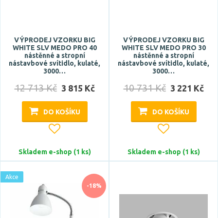
studená denní bílá
teplá bílá
VÝPRODEJ VZORKU BIG
VÝPRODEJ VZORKU BIG
Teplota barvy
WHITE SLV MEDO PRO 40
WHITE SLV MEDO PRO 30
nástěnné a stropní
nástěnné a stropní
nástavbové svítidlo, kulaté,
nástavbové svítidlo, kulaté,
3000…
3000…
12 713 Kč
10 731 Kč
3 815 Kč
3 221 Kč
DO KOŠÍKU
DO KOŠÍKU
Světelný tok celkový
Skladem e-shop (1 ks)
Skladem e-shop (1 ks)
Akce
-18%
Pro prostor o velikosti