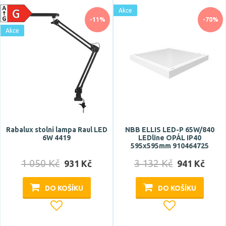
Akce
-11%
-70%
Typ zdroje
Akce
LED
zářivka
Zdroj světla součástí
ano
ne
Rabalux stolní lampa Raul LED
NBB ELLIS LED-P 65W/840
6W 4419
LEDline OPÁL IP40
595x595mm 910464725
Barva
1 050 Kč
3 132 Kč
931 Kč
941 Kč
antracit
DO KOŠÍKU
DO KOŠÍKU
barevné
béžová
bílá