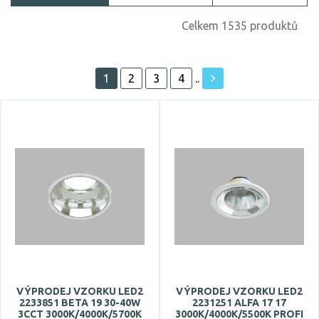
Cena
Celkem 1535 produktů
1
2
3
4
..
Akce
Skladem
Vystaveno na showroomu
ano
Prodloužená záruka
3 roky
5 let
VÝPRODEJ VZORKU LED2
VÝPRODEJ VZORKU LED2
2233851 BETA 19 30-40W
2231251 ALFA 17 17
3CCT 3000K/4000K/5700K
3000K/4000K/5500K PROFI