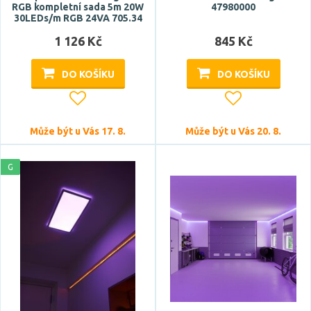
RGB kompletní sada 5m 20W
47980000
30LEDs/m RGB 24VA 705.34
1 126 Kč
845 Kč
DO KOŠÍKU
DO KOŠÍKU
Může být u Vás 17. 8.
Může být u Vás 20. 8.
G