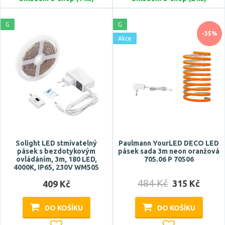
Zobrazit více
G
G
Typ zdroje
-35%
Akce
LED
Celkový příkon max.
Solight LED stmívatelný
Paulmann YourLED DECO LED
pásek s bezdotykovým
pásek sada 3m neon oranžová
ovládáním, 3m, 180 LED,
705.06 P 70506
Tvar / motiv
4000K, IP65, 230V WM505
484 Kč
315 Kč
LED pásek
409 Kč
DO KOŠÍKU
DO KOŠÍKU
Funkce