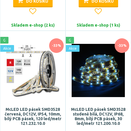
DO KOŠÍKU
DO KOŠÍKU
Barva světla
červená
Skladem e-shop (2 ks)
Skladem e-shop (1 ks)
RGB
studená bílá
G
G
-33%
-33%
studená denní bílá
Akce
Akce
teplá bílá
Zobrazit více
Teplota barvy
McLED LED pásek SMD3528
McLED LED pásek SMD3528
červená, DC12V, IP54, 10mm,
studeně bílá, DC12V, IP68,
bílý PCB pásek, 120 led/metr
8mm, bílý PCB pásek, 30
121.232.10.0
led/metr 121.200.10.0
CRI