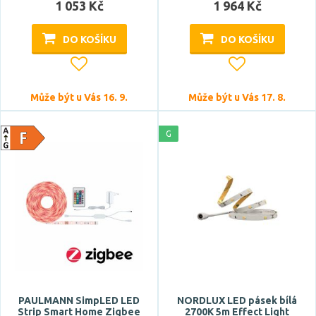
1 053 Kč
1 964 Kč
DO KOŠÍKU
DO KOŠÍKU
Může být u Vás 16. 9.
Může být u Vás 17. 8.
G
PAULMANN SimpLED LED
NORDLUX LED pásek bílá
Strip Smart Home Zigbee
2700K 5m Effect Light