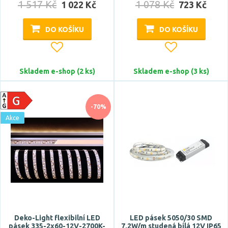
1 517 Kč
1 078 Kč
1 022 Kč
723 Kč
DO KOŠÍKU
DO KOŠÍKU
Skladem e-shop (2 ks)
Skladem e-shop (3 ks)
Délka
-70%
Akce
Světelný tok celkový
Deko-Light flexibilní LED
LED pásek 5050/30 SMD
pásek 335-2x60-12V-2700K-
7,2W/m studená bílá 12V IP65