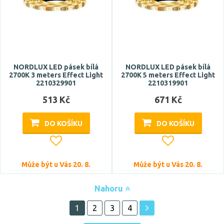
NORDLUX LED pásek bílá
NORDLUX LED pásek bílá
2700K 3 meters Effect Light
2700K 5 meters Effect Light
2210329901
2210319901
513 Kč
671 Kč
DO KOŠÍKU
DO KOŠÍKU
Může být u Vás 20. 8.
Může být u Vás 20. 8.
Nahoru
1
2
3
4