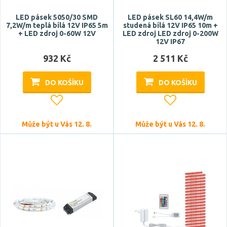
IP65
LED pásek 5050/30 SMD
LED pásek SL60 14,4W/m
Zobrazit více
7,2W/m teplá bílá 12V IP65 5m
studená bílá 12V IP65 10m +
+ LED zdroj 0-60W 12V
LED zdroj LED zdroj 0-200W
12V IP67
Energetická třída
932 Kč
2 511 Kč
E
DO KOŠÍKU
DO KOŠÍKU
F
G
Může být u Vás 12. 8.
Může být u Vás 12. 8.
Počet sepnutí
Určení