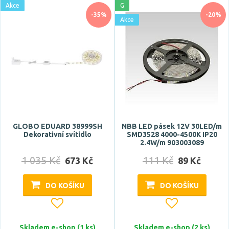
Akce
G
Skladem
-35%
-20%
Akce
Vystaveno na showroomu
ano
Prodloužená záruka
5 let
GLOBO EDUARD 38999SH
NBB LED pásek 12V 30LED/m
Dekorativní svítidlo
SMD3528 4000-4500K IP20
Značka
2.4W/m 903003089
1 035 Kč
111 Kč
BRILONER
673 Kč
89 Kč
CENTURY
DO KOŠÍKU
DO KOŠÍKU
Deko-Light
ECOLITE
Elmet
Skladem e-shop (1 ks)
Skladem e-shop (2 ks)