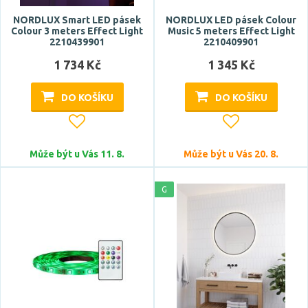
NORDLUX Smart LED pásek
NORDLUX LED pásek Colour
Colour 3 meters Effect Light
Music 5 meters Effect Light
2210439901
2210409901
1 734 Kč
1 345 Kč
DO KOŠÍKU
DO KOŠÍKU
Může být u Vás 11. 8.
Může být u Vás 20. 8.
G