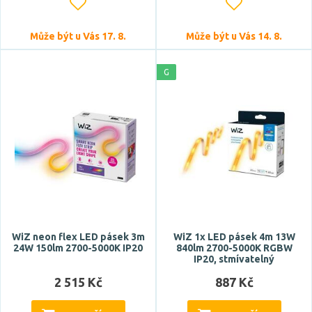
Může být u Vás 17. 8.
Může být u Vás 14. 8.
G
WiZ neon flex LED pásek 3m
WiZ 1x LED pásek 4m 13W
24W 150lm 2700-5000K IP20
840lm 2700-5000K RGBW
IP20, stmívatelný
2 515 Kč
887 Kč