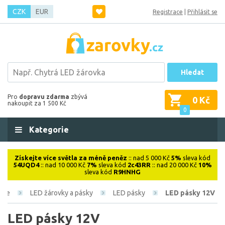
CZK
EUR
Registrace
|
Přihlásit se
Hledat
Pro
dopravu zdarma
zbývá
0 Kč
nakoupit za 1 500 Kč
0
Kategorie
Získejte více světla za méně peněz
:: nad 5 000 Kč
5%
sleva kód
54UQD4
:: nad 10 000 Kč
7%
sleva kód
2c43RR
:: nad 20 000 Kč
10%
sleva kód
R9HNHG
roje
LED žárovky a pásky
LED pásky
LED pásky 12V
LED pásky 12V