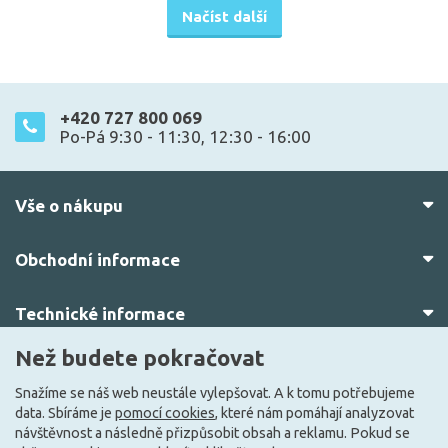
Načíst další
+420 727 800 069
Po-Pá 9:30 - 11:30, 12:30 - 16:00
Vše o nákupu
Obchodní informace
Technické informace
Než budete pokračovat
O nás
Snažíme se náš web neustále vylepšovat. A k tomu potřebujeme
data. Sbíráme je
pomocí cookies
, které nám pomáhají analyzovat
návštěvnost a následně přizpůsobit obsah a reklamu. Pokud se