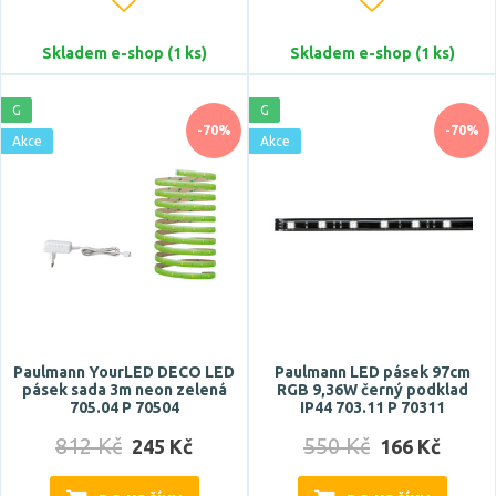
bezdotykový stmívač
bluetooth
Skladem e-shop (1 ks)
Skladem e-shop (1 ks)
CCT
G
G
dálkové ovládání
-70%
-70%
Akce
Akce
digitální
Zobrazit více
Napětí / napájení
12V
12V DC
220-240V (12V DC)
Paulmann YourLED DECO LED
Paulmann LED pásek 97cm
pásek sada 3m neon zelená
RGB 9,36W černý podklad
705.04 P 70504
IP44 703.11 P 70311
Stmívatelné
812 Kč
550 Kč
245 Kč
166 Kč
ano