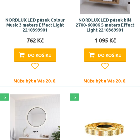
NORDLUX LED pásek Colour
NORDLUX LED pásek bílá
Music 3 meters Effect Light
2700-6000K 5 meters Effect
2210399901
Light 2210369901
762 Kč
1 095 Kč
DO KOŠÍKU
DO KOŠÍKU
Může být u Vás 20. 8.
Může být u Vás 20. 8.
G
G