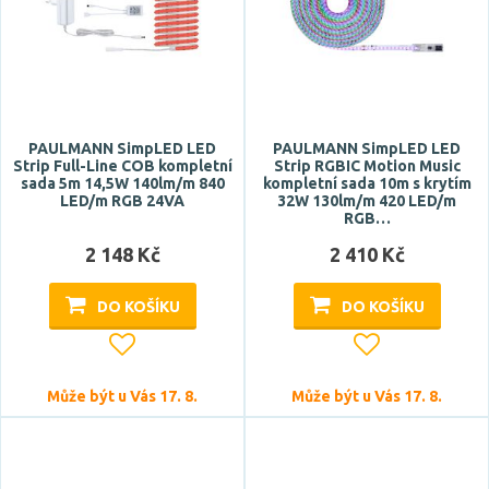
Barva
bílá
PAULMANN SimpLED LED
PAULMANN SimpLED LED
černá
Strip Full-Line COB kompletní
Strip RGBIC Motion Music
sada 5m 14,5W 140lm/m 840
kompletní sada 10m s krytím
oranžová
LED/m RGB 24VA
32W 130lm/m 420 LED/m
RGB…
zelená
2 148 Kč
2 410 Kč
DO KOŠÍKU
DO KOŠÍKU
Může být u Vás 17. 8.
Může být u Vás 17. 8.