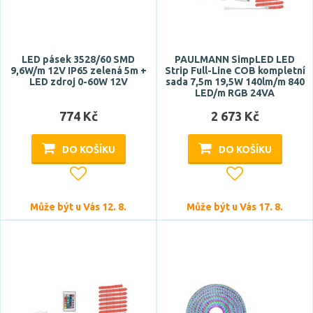
dekorační osvětlení
hlavní osvětlení
pracovní osvětlení
LED pásek 3528/60 SMD
PAULMANN SimpLED LED
9,6W/m 12V IP65 zelená 5m +
Strip Full-Line COB kompletní
LED zdroj 0-60W 12V
sada 7,5m 19,5W 140lm/m 840
Průměrná životnost
LED/m RGB 24VA
774 Kč
2 673 Kč
15000 h
20000 h
DO KOŠÍKU
DO KOŠÍKU
25000 h
30000 h
35000 h
Může být u Vás 12. 8.
Může být u Vás 17. 8.
Zobrazit více
Počet LED na 1 metr