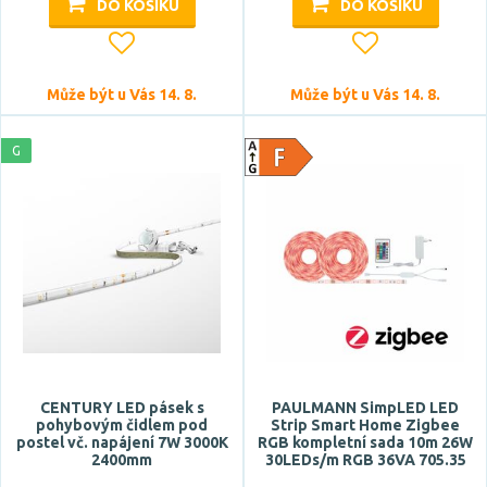
DO KOŠÍKU
DO KOŠÍKU
Může být u Vás 14. 8.
Může být u Vás 14. 8.
G
CENTURY LED pásek s
PAULMANN SimpLED LED
pohybovým čidlem pod
Strip Smart Home Zigbee
postel vč. napájení 7W 3000K
RGB kompletní sada 10m 26W
2400mm
30LEDs/m RGB 36VA 705.35