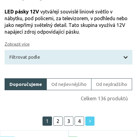
LED pásky 12V
vytvářejí souvislé liniové světlo v
nábytku, pod policemi, za televizorem, v podhledu nebo
jako nepřímý světelný detail. Tato skupina využívá 12V
napájecí zdroj odpovídající pásku.
Zobrazit více
Filtrovat podle
Filtrovat zboží
Doporučujeme
Od nejlevnějšího
Od nejdražšího
Cena
Celkem 136 produktů
1
2
3
4
Akce