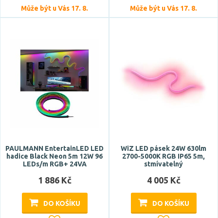
Může být u Vás 17. 8.
Může být u Vás 17. 8.
PAULMANN EntertainLED LED
WiZ LED pásek 24W 630lm
hadice Black Neon 5m 12W 96
2700-5000K RGB IP65 5m,
LEDs/m RGB+ 24VA
stmívatelný
1 886 Kč
4 005 Kč
DO KOŠÍKU
DO KOŠÍKU