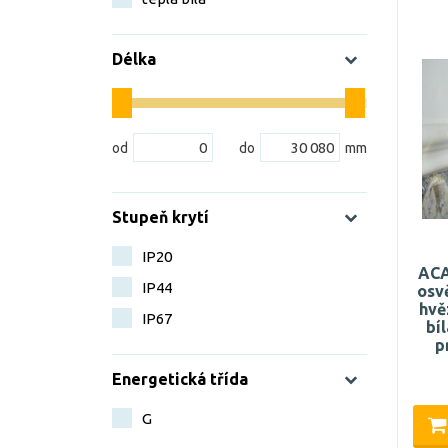
Délka
Stupeň krytí
IP20
ACA
IP44
osv
hvě
IP67
bí
p
Energetická třída
G