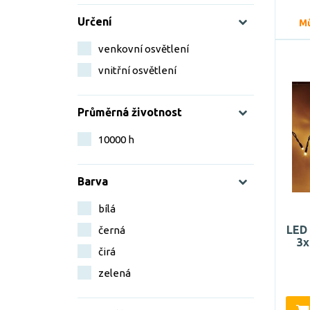
Určení
Mů
venkovní osvětlení
vnitřní osvětlení
Průměrná životnost
10000 h
Barva
bílá
LED 
černá
3x
čirá
zelená