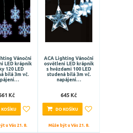
hting Vánoční
ACA Lighting Vánoční
ní LED krápník
osvětlení LED krápník
ky 120 LED
s hvězdami 100 LED
á bílá 3m vč.
studená bílá 3m vč.
apájení…
napájení…
661 Kč
645 Kč
 KOŠÍKU
DO KOŠÍKU
t u Vás 21. 8.
Může být u Vás 21. 8.