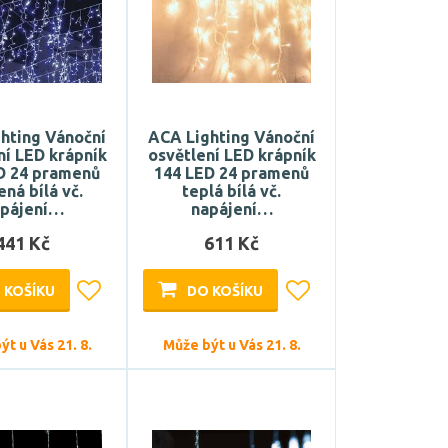
hting Vánoční
ACA Lighting Vánoční
ní LED krápník
osvětlení LED krápník
D 24 pramenů
144 LED 24 pramenů
ená bílá vč.
teplá bílá vč.
apájení…
napájení…
441 Kč
611 Kč
 KOŠÍKU
DO KOŠÍKU
t u Vás 21. 8.
Může být u Vás 21. 8.