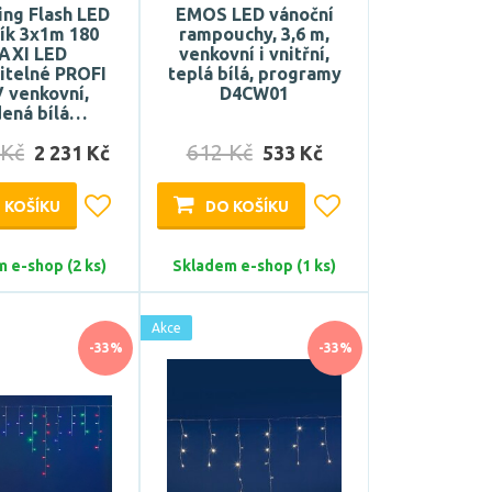
ng Flash LED
EMOS LED vánoční
ík 3x1m 180
rampouchy, 3,6 m,
AXI LED
venkovní i vnitřní,
itelné PROFI
teplá bílá, programy
 venkovní,
D4CW01
dená bílá…
 Kč
612 Kč
2 231 Kč
533 Kč
 KOŠÍKU
DO KOŠÍKU
 e-shop (2 ks)
Skladem e-shop (1 ks)
Akce
-33%
-33%