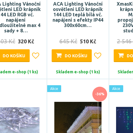
 Lighting Vánoční
ACA Lighting Vánoční
XmasKi
ětlení LED krápník
osvětlení LED krápník
krápn
144 LED RGB vč.
144 LED teplá bílá vč.
M
napájení
napájení s efekty IP44
propoj
dloužitelné max 4
300x60cm…
230V
sady + 8…
stu
403 Kč
645 Kč
2 546
320 Kč
510 Kč
DO KOŠÍKU
DO KOŠÍKU
DO
ladem e-shop (1 ks)
Skladem e-shop (1 ks)
Skladem
Akce
Akce
-36%