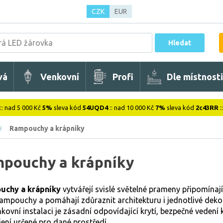
CZK
EUR
Hledat
vá
Venkovní
Profi
Dle místnosti
:: nad 5 000 Kč
5%
sleva kód
54UQD4
:: nad 10 000 Kč
7%
sleva kód
2c43RR
:
Rampouchy a krápníky
pouchy a krápníky
uchy a krápníky
vytvářejí svislé světelné prameny připomínají
rampouchy a pomáhají zdůraznit architekturu i jednotlivé deko
kovní instalaci je zásadní odpovídající krytí, bezpečné vedení 
ení určené pro dané prostředí.