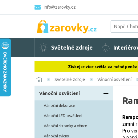
info@zarovky.cz
Světelné zdroje
Interiéro
Získejte více světla za méně peněz
Světelné zdroje
Vánoční osvětlení
Vánoční osvětlení
Ram
Vánoční dekorace
Vánoční LED osvětlení
Rampo
zimní 
Vánoční stromky a věnce
Pro ven
Vánoční svícny
a napáj