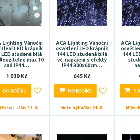
 Lighting Vánoční
ACA Lighting Vánoční
ACA Lig
ětlení LED krápník
osvětlení LED krápník
osvětle
 LED studená bílá
144 LED studená bílá
144 LE
loužitelné max 10
vč. napájení s efekty
stud
sad IP44…
IP44 300x60cm…
n
1 039 Kč
645 Kč
DO KOŠÍKU
DO KOŠÍKU
DO
že být u Vás 21. 8.
Může být u Vás 21. 8.
Může bý