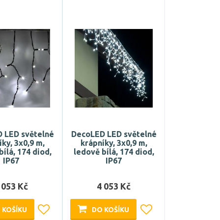
 LED světelné
DecoLED LED světelné
íky, 3x0,9 m,
krápníky, 3x0,9 m,
bílá, 174 diod,
ledově bílá, 174 diod,
IP67
IP67
 053 Kč
4 053 Kč
 KOŠÍKU
DO KOŠÍKU