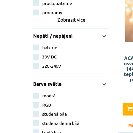
prodloužitelné
programy
Zobrazit více
Napětí / napájení
baterie
30V DC
ACA
osv
220-240V
14
tepl
p
Barva světla
modrá
RGB
studená bílá
studená denní bílá
Mů
teplá bílá