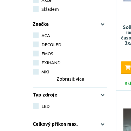
Akce
Skladem
Značka
Sol
ra
ACA
časo
3x
DECOLED
EMOS
EXIHAND
MKI
Zobrazit více
Sk
Typ zdroje
LED
Celkový příkon max.