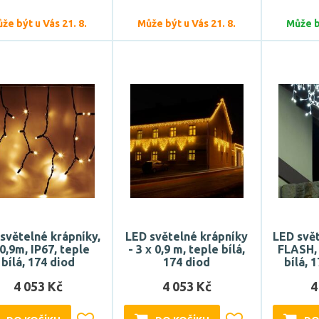
že být u Vás 21. 8.
Může být u Vás 21. 8.
Může bý
světelné krápníky,
LED světelné krápníky
LED svět
0,9m, IP67, teple
- 3 x 0,9 m, teple bílá,
FLASH,
bílá, 174 diod
174 diod
bílá, 
4 053 Kč
4 053 Kč
4