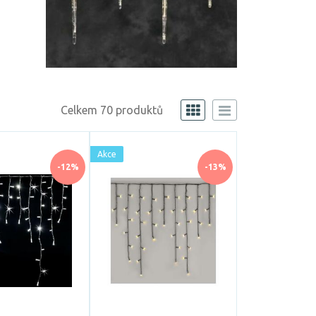
Celkem 70 produktů
Akce
-12%
-13%