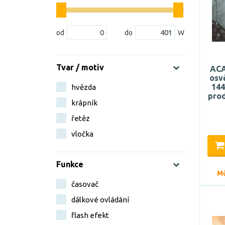
Tvar / motiv
ACA
osv
144
hvězda
prod
krápník
řetěz
vločka
Funkce
Mů
časovač
dálkové ovládání
flash efekt