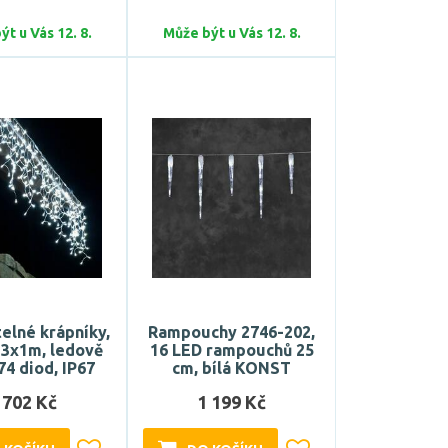
t u Vás 12. 8.
Může být u Vás 12. 8.
elné krápníky,
Rampouchy 2746-202,
 3x1m, ledově
16 LED rampouchů 25
174 diod, IP67
cm, bílá KONST
 702 Kč
1 199 Kč