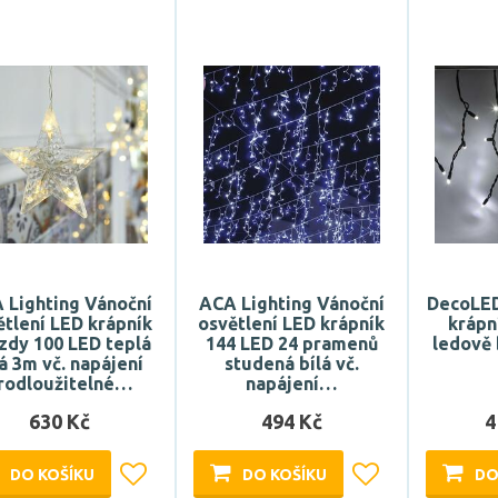
 Lighting Vánoční
ACA Lighting Vánoční
DecoLED
ětlení LED krápník
osvětlení LED krápník
krápn
zdy 100 LED teplá
144 LED 24 pramenů
ledově 
lá 3m vč. napájení
studená bílá vč.
rodloužitelné…
napájení…
630 Kč
494 Kč
4
DO KOŠÍKU
DO KOŠÍKU
DO