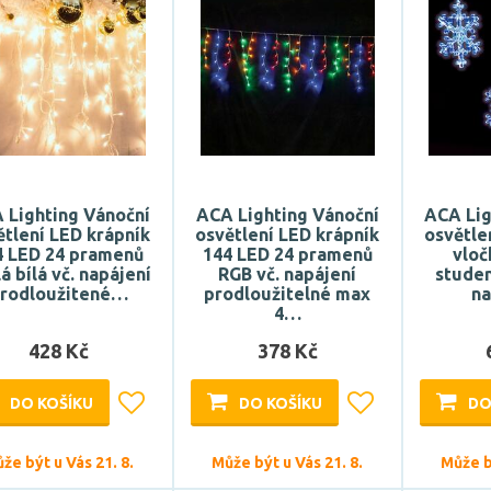
 Lighting Vánoční
ACA Lighting Vánoční
ACA Lig
ětlení LED krápník
osvětlení LED krápník
osvětle
4 LED 24 pramenů
144 LED 24 pramenů
vloč
á bílá vč. napájení
RGB vč. napájení
studen
rodloužitené…
prodloužitelné max
n
4…
428 Kč
378 Kč
DO KOŠÍKU
DO KOŠÍKU
DO
že být u Vás 21. 8.
Může být u Vás 21. 8.
Může bý