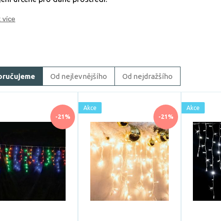
 více
oručujeme
Od nejlevnějšího
Od nejdražšího
Akce
Akce
-21%
-21%