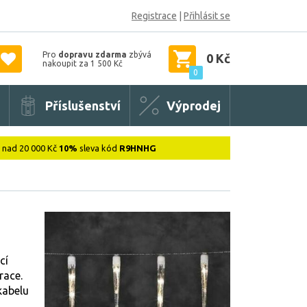
Registrace
|
Přihlásit se
Pro
dopravu zdarma
zbývá
0 Kč
nakoupit za 1 500 Kč
0
Příslušenství
Výprodej
: nad 20 000 Kč
10%
sleva kód
R9HNHG
cí
race.
kabelu