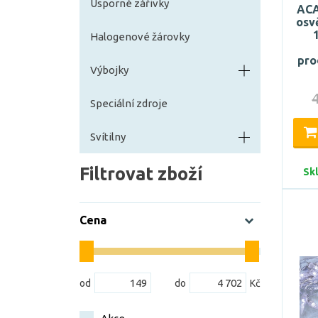
Úsporné zářivky
ACA
osv
Halogenové žárovky
pro
Výbojky
Speciální zdroje
Svítilny
Filtrovat zboží
Sk
Cena