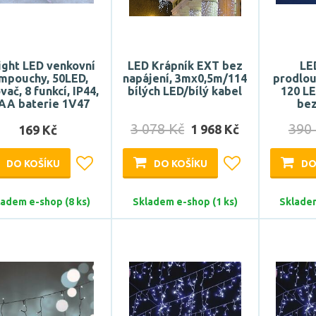
ight LED venkovní
LED Krápník EXT bez
LE
mpouchy, 50LED,
napájení, 3mx0,5m/114
prodlou
vač, 8 funkcí, IP44,
bílých LED/bílý kabel
120 LE
AA baterie 1V47
bez
3 078 Kč
390
1 968 Kč
169 Kč
DO KOŠÍKU
DO KOŠÍKU
DO
ladem e-shop (8 ks)
Skladem e-shop (1 ks)
Skladem