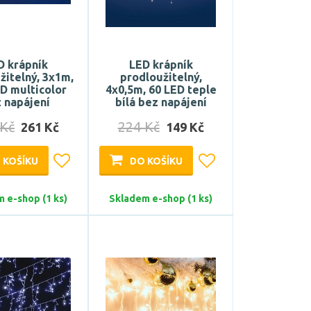
D krápník
LED krápník
žitelný, 3x1m,
prodloužitelný,
D multicolor
4x0,5m, 60 LED teple
 napájení
bílá bez napájení
 Kč
224 Kč
261 Kč
149 Kč
 KOŠÍKU
DO KOŠÍKU
 e-shop (1 ks)
Skladem e-shop (1 ks)