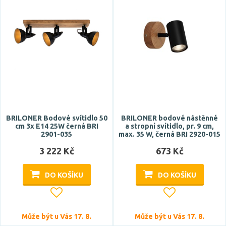
chrom
černá
Zobrazit více
Materiál
beton
dřevo
hliník
BRILONER Bodové svítidlo 50
BRILONER bodové nástěnné
cm 3x E14 25W černá BRI
a stropní svítidlo, pr. 9 cm,
kov
2901-035
max. 35 W, černá BRI 2920-015
ocel
3 222 Kč
673 Kč
Zobrazit více
DO KOŠÍKU
DO KOŠÍKU
Funkce
bluetooth
Může být u Vás 17. 8.
Může být u Vás 17. 8.
CCT