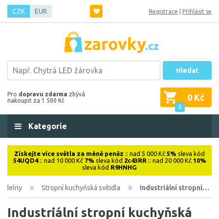
CZK
EUR
Registrace
|
Přihlásit se
Hledat
Pro
dopravu zdarma
zbývá
0 Kč
nakoupit za 1 500 Kč
0
Kategorie
Získejte více světla za méně peněz
:: nad 5 000 Kč
5%
sleva kód
54UQD4
:: nad 10 000 Kč
7%
sleva kód
2c43RR
:: nad 20 000 Kč
10%
sleva kód
R9HNHG
 jídelny
Stropní kuchyňská svítidla
Industriální stropní…
Industriální stropní kuchyňská