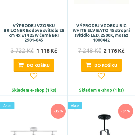
Prodloužená záruka
3 roky
5 let
VÝPRODEJ VZORKU
VÝPRODEJ VZORKU BIG
BRILONER Bodové svítidlo 28
WHITE SLV BATO 45 stropní
cm 4x E14 25W černá BRI
svítidlo LED, 2500K, mosaz
2901-045
1000442
Značka
3 722 Kč
7 248 Kč
1 118 Kč
2 176 Kč
ACA
Azzardo
DO KOŠÍKU
DO KOŠÍKU
BRILONER
Deko-Light
Skladem e-shop (1 ks)
Skladem e-shop (1 ks)
EGLO
Zobrazit více
Akce
Akce
-35%
-31%
Celkový příkon max.