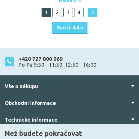
Nahoru
1
2
3
4
..
Načíst další
+420 727 800 069
Po-Pá 9:30 - 11:30, 12:30 - 16:00
Vše o nákupu
Obchodní informace
Technické informace
Než budete pokračovat
O nás