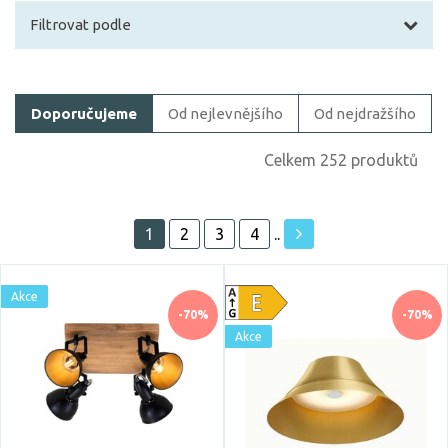
Filtrovat podle
Filtrovat zboží
Doporučujeme
Od nejlevnějšího
Od nejdražšího
Cena
Celkem 252 produktů
1
2
3
4
..
Akce
Akce
Skladem
-70%
-70%
Akce
Vystaveno na showroomu
ano