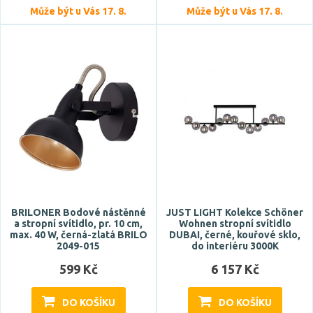
Může být u Vás 17. 8.
Může být u Vás 17. 8.
koule
kónický
kulatý
neobvyklý
Zobrazit více
Stupeň krytí
IP20
IP43
IP44
BRILONER Bodové nástěnné
JUST LIGHT Kolekce Schöner
a stropní svítidlo, pr. 10 cm,
Wohnen stropní svítidlo
max. 40 W, černá-zlatá BRILO
DUBAI, černé, kouřové sklo,
2049-015
do interiéru 3000K
Průměr
599 Kč
6 157 Kč
DO KOŠÍKU
DO KOŠÍKU