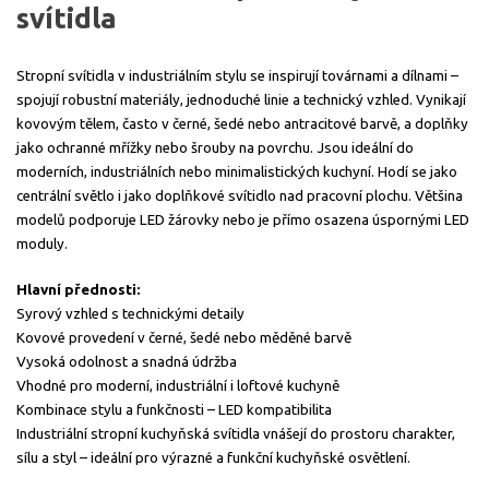
svítidla
Stropní svítidla v industriálním stylu se inspirují továrnami a dílnami –
spojují robustní materiály, jednoduché linie a technický vzhled. Vynikají
kovovým tělem, často v černé, šedé nebo antracitové barvě, a doplňky
jako ochranné mřížky nebo šrouby na povrchu. Jsou ideální do
moderních, industriálních nebo minimalistických kuchyní. Hodí se jako
centrální světlo i jako doplňkové svítidlo nad pracovní plochu. Většina
modelů podporuje LED žárovky nebo je přímo osazena úspornými LED
moduly.
Hlavní přednosti:
Syrový vzhled s technickými detaily
Kovové provedení v černé, šedé nebo měděné barvě
Vysoká odolnost a snadná údržba
Vhodné pro moderní, industriální i loftové kuchyně
Kombinace stylu a funkčnosti – LED kompatibilita
Industriální stropní kuchyňská svítidla vnášejí do prostoru charakter,
sílu a styl – ideální pro výrazné a funkční kuchyňské osvětlení.