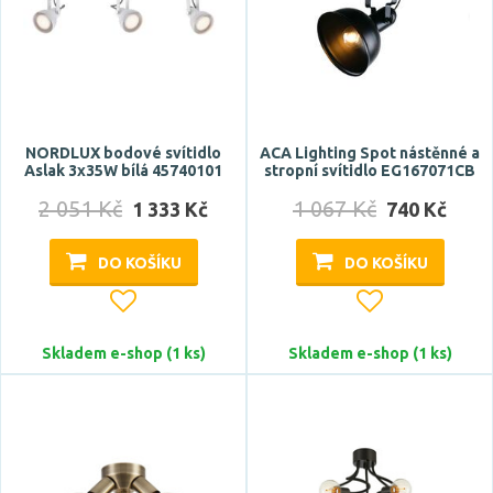
Počet světelných zdrojů
NORDLUX bodové svítidlo
ACA Lighting Spot nástěnné a
Aslak 3x35W bílá 45740101
stropní svítidlo EG167071CB
2 051 Kč
1 067 Kč
1 333 Kč
740 Kč
DO KOŠÍKU
DO KOŠÍKU
Napětí / napájení
220-240V
Skladem e-shop (1 ks)
Skladem e-shop (1 ks)
Barva světla
RGB
studená bílá