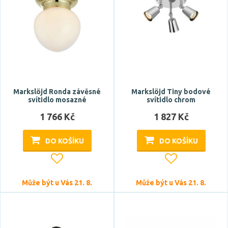
Stmívatelné
ano
Markslöjd Ronda závěsné
Markslöjd Tiny bodové
svítidlo mosazné
svítidlo chrom
Úhel vyzařování
1 766 Kč
1 827 Kč
120 °
DO KOŠÍKU
DO KOŠÍKU
285 °
Patice
Může být u Vás 21. 8.
Může být u Vás 21. 8.
E14
E27