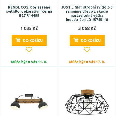
RENDL COSIR přisazené
JUST LIGHT stropní svítidlo 3
svítidlo, dekorativní černá
ramenné dřevo z akácie
E27 R14499
nastavitelná výška
industriální LD 15745-18
1 035 Kč
3 068 Kč
DO KOŠÍKU
DO KOŠÍKU
Může být u Vás 11. 8.
Může být u Vás 17. 8.