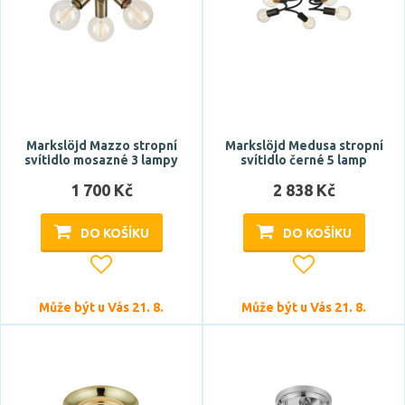
studená denní bílá
teplá bílá
Teplota barvy
Markslöjd Mazzo stropní
Markslöjd Medusa stropní
svítidlo mosazné 3 lampy
svítidlo černé 5 lamp
1 700 Kč
2 838 Kč
Světelný tok celkový
DO KOŠÍKU
DO KOŠÍKU
Může být u Vás 21. 8.
Může být u Vás 21. 8.
CRI