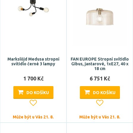
G9
GU10
Typ zdroje
LED
Zdroj světla součástí
Markslöjd Medusa stropní
FAN EUROPE Stropní svítidlo
svítidlo černé 3 lampy
Gibus, jantarové, 1xE27, 40 x
18 cm
ano
1 700 Kč
6 751 Kč
ne
DO KOŠÍKU
DO KOŠÍKU
Barva
béžová
Může být u Vás 21. 8.
Může být u Vás 21. 8.
bílá
bronz