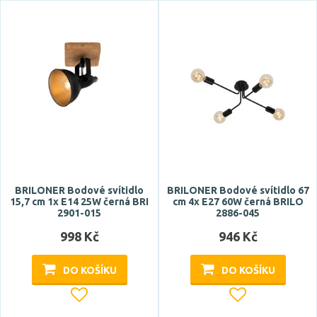
dálkové ovládání
RGB
Smart
Zobrazit více
Styl
design
hotel, restaurace
industriální
BRILONER Bodové svítidlo
BRILONER Bodové svítidlo 67
15,7 cm 1x E14 25W černá BRI
cm 4x E27 60W černá BRILO
klasický
2901-015
2886-045
moderní
998 Kč
946 Kč
Zobrazit více
DO KOŠÍKU
DO KOŠÍKU
Tvar / motiv
hranatý