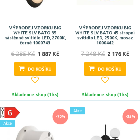
Zobrazit více
Typ zdroje
VÝPRODEJ VZORKU BIG
VÝPRODEJ VZORKU BIG
WHITE SLV BATO 35
WHITE SLV BATO 45 stropní
LED
nástěnné svítidlo LED, 2700K,
svítidlo LED, 2500K, mosaz
černé 1000743
1000442
6 285 Kč
7 248 Kč
1 887 Kč
2 176 Kč
Zdroj světla součástí
ano
DO KOŠÍKU
DO KOŠÍKU
ne
Skladem e-shop (1 ks)
Skladem e-shop (1 ks)
Barva
alabastr
Akce
-70%
-35%
antracit
Akce
argento dorato
béžová