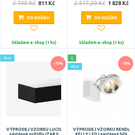
2 700 Kč
2 517,20 Kč
811 Kč
1 828 Kč
DO KOŠÍKU
DO KOŠÍKU
Napětí / napájení
220-240V
Skladem e-shop (1 ks)
Skladem e-shop (1 ks)
Barva světla
Akce
G
RGB
-70%
-70%
Akce
studená bílá
studená denní bílá
teplá bílá
Teplota barvy
VÝPRODEJ VZORKU LUCIS
VÝPRODEJ VZORKU RENDL
nástěnné svítidlo IZAR II
KELLY LED I nástěnná bílá