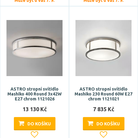
Může být u Vás 7. 9.
Může být u Vás 7. 9.
bluetooth
CCT
DALI
dálkové ovládání
digitální
Zobrazit více
Styl
design
ASTRO stropní svítidlo
ASTRO stropní svítidlo
hotel, restaurace
Mashiko 400 Round 3x42W
Mashiko 230 Round 60W E27
E27 chrom 1121026
chrom 1121021
industriální
13 130 Kč
7 835 Kč
klasický
moderní
DO KOŠÍKU
DO KOŠÍKU
Zobrazit více