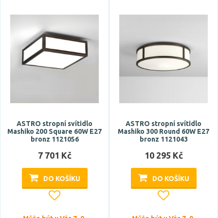
argento dorato
béžová
bílá
bronz
Zobrazit více
Materiál
akryl
ASTRO stropní svítidlo
ASTRO stropní svítidlo
beton
Mashiko 200 Square 60W E27
Mashiko 300 Round 60W E27
bronz 1121056
bronz 1121043
dřevo
7 701 Kč
10 295 Kč
hliník
kov
DO KOŠÍKU
DO KOŠÍKU
Zobrazit více
Funkce