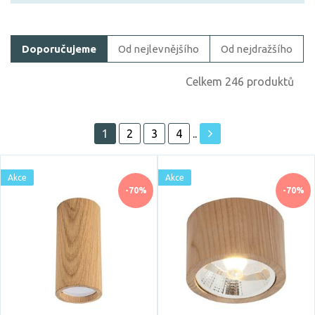
Filtrovat zboží
Doporučujeme
Od nejlevnějšího
Od nejdražšího
Cena
Celkem 246 produktů
1
2
3
4
..
Akce
Akce
Akce
Skladem
-70%
-70%
Vystaveno na showroomu
ano
Prodloužená záruka