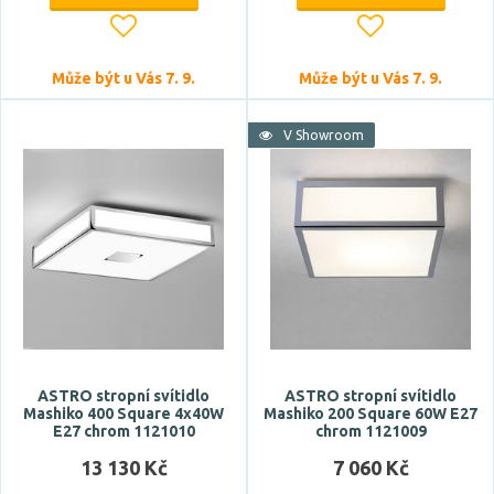
Může být u Vás 7. 9.
Může být u Vás 7. 9.
V Showroom
Výška
Šířka
ASTRO stropní svítidlo
ASTRO stropní svítidlo
Mashiko 400 Square 4x40W
Mashiko 200 Square 60W E27
E27 chrom 1121010
chrom 1121009
13 130 Kč
7 060 Kč