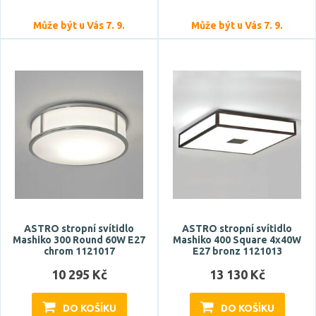
Tvar / motiv
Může být u Vás 7. 9.
Může být u Vás 7. 9.
hranatý
koule
kulatý
neobvyklý
oblouk
Zobrazit více
Stupeň krytí
IP20
ASTRO stropní svítidlo
ASTRO stropní svítidlo
IP44
Mashiko 300 Round 60W E27
Mashiko 400 Square 4x40W
chrom 1121017
E27 bronz 1121013
IP54
10 295 Kč
13 130 Kč
Průměr
DO KOŠÍKU
DO KOŠÍKU