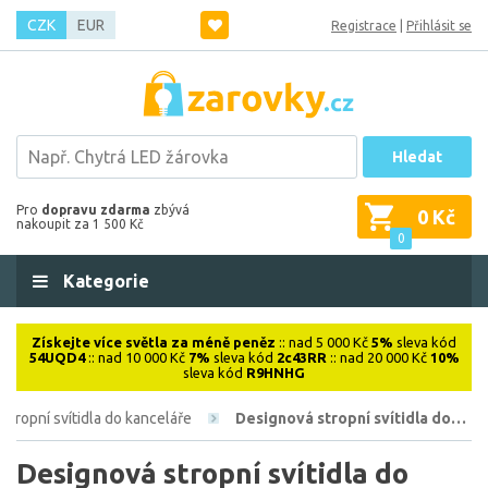
CZK
EUR
Registrace
|
Přihlásit se
Hledat
Pro
dopravu zdarma
zbývá
0 Kč
nakoupit za 1 500 Kč
0
Kategorie
Získejte více světla za méně peněz
:: nad 5 000 Kč
5%
sleva kód
54UQD4
:: nad 10 000 Kč
7%
sleva kód
2c43RR
:: nad 20 000 Kč
10%
sleva kód
R9HNHG
Stropní svítidla do kanceláře
Designová stropní svítidla do…
Designová stropní svítidla do