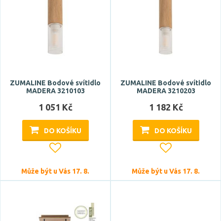
Stmívatelné
ano
Úhel vyzařování
ZUMALINE Bodové svítidlo
ZUMALINE Bodové svítidlo
MADERA 3210103
MADERA 3210203
24 °
1 051 Kč
1 182 Kč
30 °
33 °
DO KOŠÍKU
DO KOŠÍKU
35 °
40 °
Zobrazit více
Může být u Vás 17. 8.
Může být u Vás 17. 8.
Patice
E14