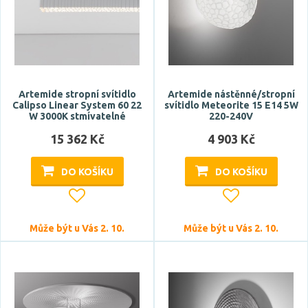
Artemide stropní svítidlo
Artemide nástěnné/stropní
Calipso Linear System 60 22
svítidlo Meteorite 15 E14 5W
W 3000K stmívatelné
220-240V
15 362 Kč
4 903 Kč
DO KOŠÍKU
DO KOŠÍKU
Může být u Vás 2. 10.
Může být u Vás 2. 10.