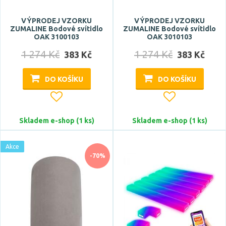
5 let
VÝPRODEJ VZORKU
VÝPRODEJ VZORKU
ZUMALINE Bodové svítidlo
ZUMALINE Bodové svítidlo
Značka
OAK 3100103
OAK 3010103
1 274 Kč
1 274 Kč
ACA
383 Kč
383 Kč
ARTEMIDE
DO KOŠÍKU
DO KOŠÍKU
ASTRO
BRILONER
Deko-Light
Skladem e-shop (1 ks)
Skladem e-shop (1 ks)
Zobrazit více
Akce
Celkový příkon max.
-70%