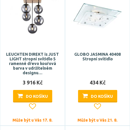
E27
G9
GU10
R7s
Typ zdroje
LEUCHTEN DIREKT is JUST
GLOBO JASMINA 40408
LIGHT stropní svítidlo 5
Stropní svítidlo
LED
ramenné dřevo kouřová
barva v udržitelném
designu…
Zdroj světla součástí
3 916 Kč
434 Kč
ano
DO KOŠÍKU
DO KOŠÍKU
ne
Barva
Může být u Vás 17. 8.
Může být u Vás 21. 8.
antracit