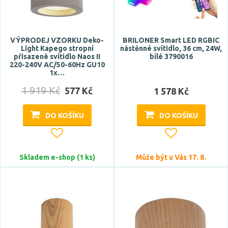
Počet světelných zdrojů
VÝPRODEJ VZORKU Deko-
BRILONER Smart LED RGBIC
Light Kapego stropní
nástěnné svítidlo, 36 cm, 24W,
přisazené svítidlo Naos II
bílé 3790016
220-240V AC/50-60Hz GU10
1x…
1 919 Kč
Napětí / napájení
577 Kč
1 578 Kč
220-240V
DO KOŠÍKU
DO KOŠÍKU
Barva světla
Skladem e-shop (1 ks)
Může být u Vás 17. 8.
RGB
studená bílá
studená denní bílá
teplá bílá