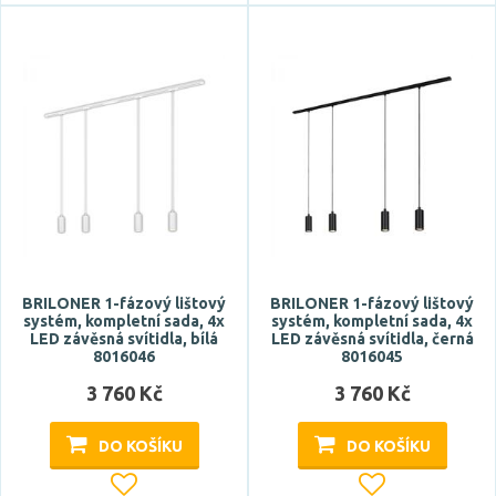
Napětí / napájení
220-240V
Barva světla
teplá bílá
Teplota barvy
BRILONER 1-fázový lištový
BRILONER 1-fázový lištový
systém, kompletní sada, 4x
systém, kompletní sada, 4x
LED závěsná svítidla, bílá
LED závěsná svítidla, černá
8016046
8016045
3 760 Kč
3 760 Kč
Světelný tok celkový
DO KOŠÍKU
DO KOŠÍKU