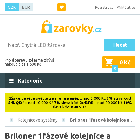
CZK
EUR
Registrace
|
Přihlásit se
Hledat
Pro
dopravu zdarma
zbývá
0 Kč
nakoupit za 1 500 Kč
0
Kategorie
Získejte více světla za méně peněz
:: nad 5 000 Kč
5%
sleva kód
54UQD4
:: nad 10 000 Kč
7%
sleva kód
2c43RR
:: nad 20 000 Kč
10%
sleva kód
R9HNHG
ová
Kolejnicové systémy
Briloner 1fázové kolejnice a…
Briloner 1fázové kolejnice a