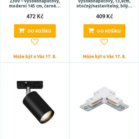
230V – vysokonapěťový,
vysokonapěťový, 13,8cm,
moderní 145 cm, černé…
otočný/nastavitelný, bílý…
472 Kč
409 Kč
DO KOŠÍKU
DO KOŠÍKU
Může být u Vás 17. 8.
Může být u Vás 17. 8.