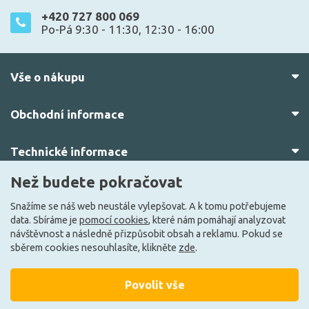
+420 727 800 069
Po-Pá 9:30 - 11:30, 12:30 - 16:00
Vše o nákupu
Obchodní informace
Technické informace
Než budete pokračovat
O nás
Snažíme se náš web neustále vylepšovat. A k tomu potřebujeme
data. Sbíráme je
pomocí cookies
, které nám pomáhají analyzovat
návštěvnost a následně přizpůsobit obsah a reklamu. Pokud se
sběrem cookies nesouhlasíte, klikněte
zde
.
Povolit vše