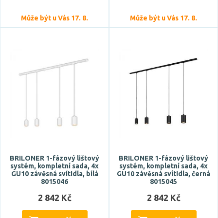
Může být u Vás 17. 8.
Může být u Vás 17. 8.
Stmívatelné
ano
Patice
GU10
Typ zdroje
BRILONER 1-fázový lištový
BRILONER 1-fázový lištový
LED
systém, kompletní sada, 4x
systém, kompletní sada, 4x
GU10 závěsná svítidla, bílá
GU10 závěsná svítidla, černá
8015046
8015045
Zdroj světla součástí
2 842 Kč
2 842 Kč
ano