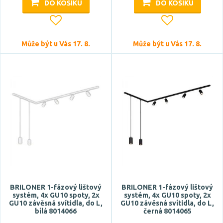
DO KOŠÍKU
DO KOŠÍKU
ne
Barva
Může být u Vás 17. 8.
Může být u Vás 17. 8.
bílá
černá
Materiál
kov
plast
Stupeň krytí
BRILONER 1-fázový lištový
BRILONER 1-fázový lištový
IP20
systém, 4x GU10 spoty, 2x
systém, 4x GU10 spoty, 2x
GU10 závěsná svítidla, do L,
GU10 závěsná svítidla, do L,
bílá 8014066
černá 8014065
Průměr