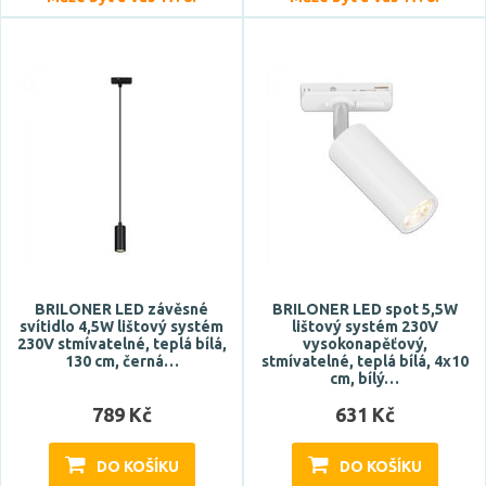
BRILONER LED závěsné
BRILONER LED spot 5,5W
svítidlo 4,5W lištový systém
lištový systém 230V
230V stmívatelné, teplá bílá,
vysokonapěťový,
130 cm, černá…
stmívatelné, teplá bílá, 4x10
cm, bílý…
789 Kč
631 Kč
DO KOŠÍKU
DO KOŠÍKU