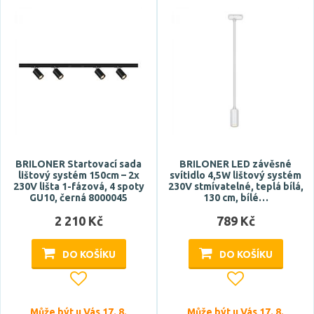
BRILONER Startovací sada
BRILONER LED závěsné
lištový systém 150cm – 2x
svítidlo 4,5W lištový systém
230V lišta 1-fázová, 4 spoty
230V stmívatelné, teplá bílá,
GU10, černá 8000045
130 cm, bílé…
2 210 Kč
789 Kč
DO KOŠÍKU
DO KOŠÍKU
Může být u Vás 17. 8.
Může být u Vás 17. 8.