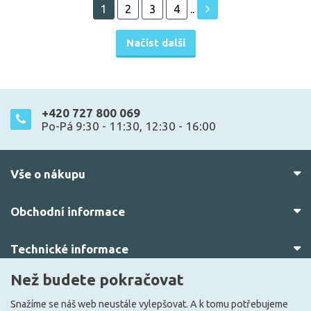
1
2
3
4
..
Načíst další
+420 727 800 069
Po-Pá 9:30 - 11:30, 12:30 - 16:00
Vše o nákupu
Obchodní informace
Technické informace
Než budete pokračovat
O nás
Snažíme se náš web neustále vylepšovat. A k tomu potřebujeme