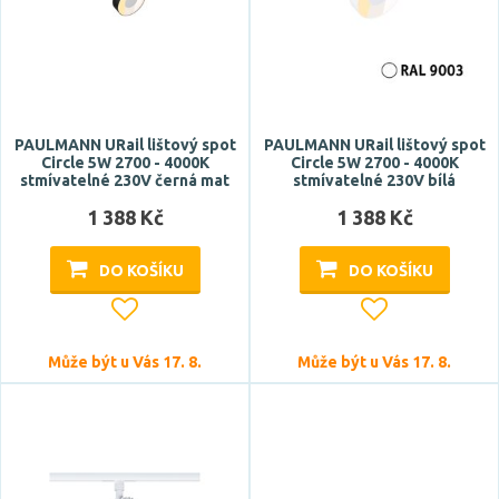
kulatý
válec
Stupeň krytí
PAULMANN URail lištový spot
PAULMANN URail lištový spot
IP20
Circle 5W 2700 - 4000K
Circle 5W 2700 - 4000K
stmívatelné 230V černá mat
stmívatelné 230V bílá
1 388 Kč
1 388 Kč
Průměr
DO KOŠÍKU
DO KOŠÍKU
Může být u Vás 17. 8.
Může být u Vás 17. 8.
Výška