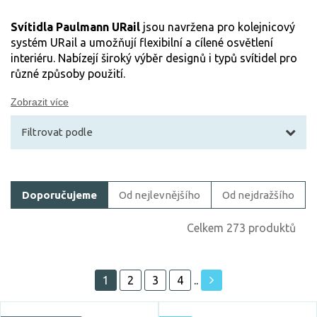
Svítidla Paulmann URail
jsou navržena pro kolejnicový
systém URail a umožňují flexibilní a cílené osvětlení
interiéru. Nabízejí široký výběr designů i typů svítidel pro
různé způsoby použití.
Zobrazit více
Filtrovat podle
Filtrovat zboží
Doporučujeme
Od nejlevnějšího
Od nejdražšího
Cena
Celkem 273 produktů
1
2
3
4
..
Akce