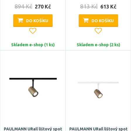
894 Kč
813 Kč
270 Kč
613 Kč
DO KOŠÍKU
DO KOŠÍKU
Stmívatelné
ano
Skladem e-shop (1 ks)
Skladem e-shop (2 ks)
Úhel vyzařování
30 °
36 °
38 °
40 °
45 °
Zobrazit více
PAULMANN URail lištový spot
PAULMANN URail lištový spot