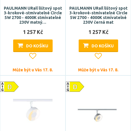
antracit
PAULMANN URail lištový spot
PAULMANN URail lištový spot
3-krokové-stmívatelné Circle
3-krokové-stmívatelné Circle
bílá
5W 2700 - 4000K stmívatelné
5W 2700 - 4000K stmívatelné
230V matný…
230V černá mat
chrom
1 257 Kč
1 257 Kč
černá
dichroická
DO KOŠÍKU
DO KOŠÍKU
Zobrazit více
Materiál
Může být u Vás 17. 8.
Může být u Vás 17. 8.
dřevo
hliník
kov
plast
sklo
Zobrazit více