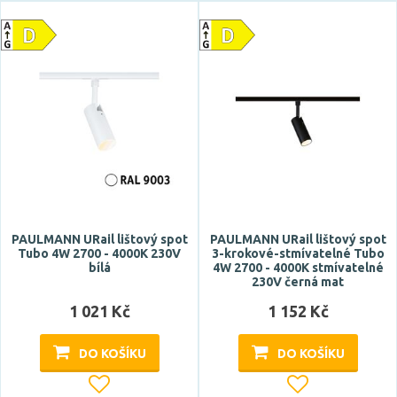
PAULMANN URail lištový spot
PAULMANN URail lištový spot
Tubo 4W 2700 - 4000K 230V
3-krokové-stmívatelné Tubo
bílá
4W 2700 - 4000K stmívatelné
230V černá mat
1 021 Kč
1 152 Kč
DO KOŠÍKU
DO KOŠÍKU