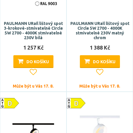
Funkce
CCT
PAULMANN URail lištový spot
PAULMANN URail lištový spot
nepřímé osvětlení
3-krokové-stmívatelné Circle
Circle 5W 2700 - 4000K
5W 2700 - 4000K stmívatelné
stmívatelné 230V matný
RGB
230V bílá
chrom
Smart
1 257 Kč
1 388 Kč
stmívání krokově vypínačem
Zobrazit více
DO KOŠÍKU
DO KOŠÍKU
Styl
Může být u Vás 17. 8.
Může být u Vás 17. 8.
moderní
Tvar / motiv
hranatý
kónický