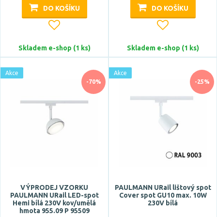
DO KOŠÍKU
DO KOŠÍKU
teplá bílá
Teplota barvy
Skladem e-shop (1 ks)
Skladem e-shop (1 ks)
Akce
Akce
-70%
-25%
Světelný tok celkový
VÝPRODEJ VZORKU
PAULMANN URail lištový spot
CRI
PAULMANN URail LED-spot
Cover spot GU10 max. 10W
Hemi bílá 230V kov/umělá
230V bílá
hmota 955.09 P 95509