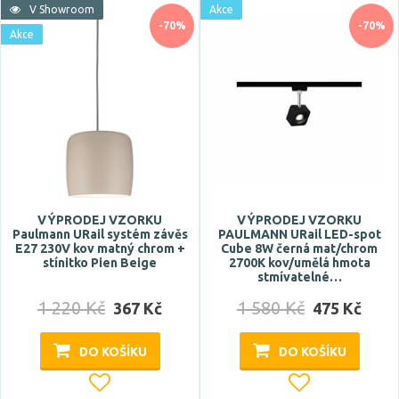
V Showroom
Akce
Skladem
-70%
-70%
Akce
Vystaveno na showroomu
ano
Prodloužená záruka
5 let
VÝPRODEJ VZORKU
VÝPRODEJ VZORKU
Paulmann URail systém závěs
PAULMANN URail LED-spot
Značka
E27 230V kov matný chrom +
Cube 8W černá mat/chrom
stínitko Pien Beige
2700K kov/umělá hmota
stmívatelné…
PAULMANN
1 220 Kč
1 580 Kč
367 Kč
475 Kč
Celkový příkon max.
DO KOŠÍKU
DO KOŠÍKU