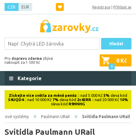
CZK
EUR
Registrace
|
Přihlásit se
Hledat
Pro
dopravu zdarma
zbývá
0 Kč
nakoupit za 1 500 Kč
0
Kategorie
Získejte více světla za méně peněz
:: nad 5 000 Kč
5%
sleva kód
54UQD4
:: nad 10 000 Kč
7%
sleva kód
2c43RR
:: nad 20 000 Kč
10%
sleva kód
R9HNHG
jnicové systémy
Paulmann URail
Svítidla Paulmann URail
Svítidla Paulmann URail