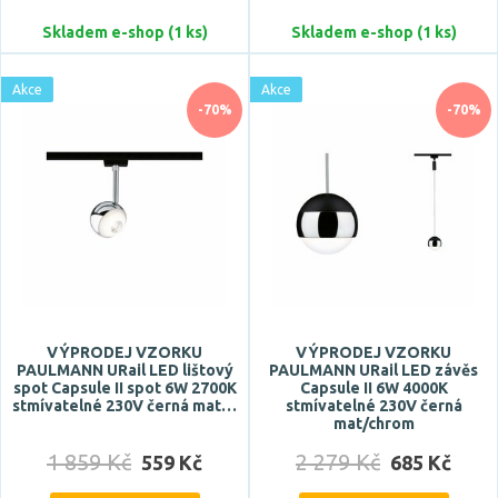
Skladem e-shop (1 ks)
Skladem e-shop (1 ks)
Akce
Počet světelných zdrojů
Akce
-70%
-70%
Napětí / napájení
220-240V
VÝPRODEJ VZORKU
VÝPRODEJ VZORKU
PAULMANN URail LED lištový
PAULMANN URail LED závěs
Barva světla
spot Capsule II spot 6W 2700K
Capsule II 6W 4000K
stmívatelné 230V černá mat…
stmívatelné 230V černá
RGB
mat/chrom
studená bílá
1 859 Kč
2 279 Kč
559 Kč
685 Kč
studená denní bílá