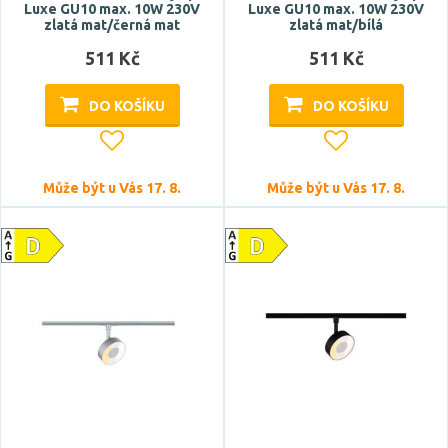
Patice
Luxe GU10 max. 10W 230V
Luxe GU10 max. 10W 230V
zlatá mat/černá mat
zlatá mat/bílá
E14
511 Kč
511 Kč
E27
DO KOŠÍKU
DO KOŠÍKU
G9
GU10
Může být u Vás 17. 8.
Může být u Vás 17. 8.
Typ zdroje
LED
Zdroj světla součástí
ano
ne
Barva