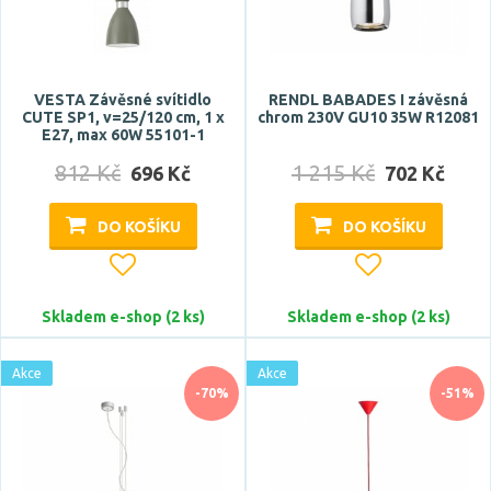
VESTA Závěsné svítidlo
RENDL BABADES I závěsná
CUTE SP1, v=25/120 cm, 1 x
chrom 230V GU10 35W R12081
E27, max 60W 55101-1
812 Kč
1 215 Kč
696 Kč
702 Kč
DO KOŠÍKU
DO KOŠÍKU
Skladem e-shop (2 ks)
Skladem e-shop (2 ks)
Akce
Akce
-70%
-51%