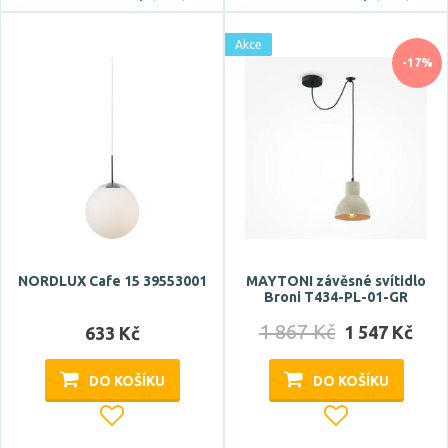
Akce
-17%
NORDLUX Cafe 15 39553001
MAYTONI závěsné svítidlo
Broni T434-PL-01-GR
1 867 Kč
1 547 Kč
633 Kč
DO KOŠÍKU
DO KOŠÍKU