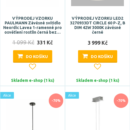
3 roky
5 let
VÝPRODEJ VZORKU
VÝPRODEJ VZORKU LED2
PAULMANN Závěsné svítidlo
3270933DT CIRCLE 60 P-Z, B
10 let
Neordic Lavea 1-ramenné pro
DIM 42W 3000K závěsné
osvětlení rostlin černá bez…
černé
1 099 Kč
331 Kč
3 999 Kč
Značka
ACA
DO KOŠÍKU
DO KOŠÍKU
ARTEMIDE
Azzardo
Skladem e-shop (1 ks)
Skladem e-shop (1 ks)
CENTURY
Deko-Light
Akce
Akce
Zobrazit více
-70%
-70%
Celkový příkon max.