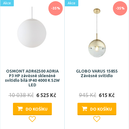
Akce
Akce
30 °
-35%
-35%
38 °
40 °
45 °
50 °
Zobrazit více
Patice
OSMONT ADR62500 ADRIA
GLOBO VARUS 15855
E14
P3 HP závěsné skleněné
Závěsné svítidlo
svítidlo bílá IP40 4000 K 52W
E27
LED
G4
10 038 Kč
945 Kč
6 525 Kč
615 Kč
G9
DO KOŠÍKU
DO KOŠÍKU
GU10
Zobrazit více