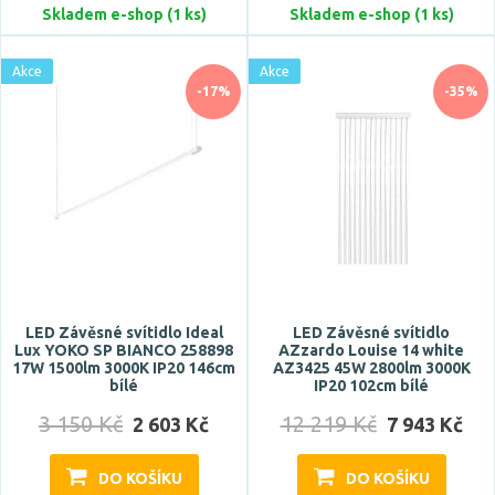
Typ zdroje
Skladem e-shop (1 ks)
Skladem e-shop (1 ks)
LED
Akce
Akce
-17%
-35%
Zdroj světla součástí
ano
ne
Barva
antracit
LED Závěsné svítidlo Ideal
LED Závěsné svítidlo
beton
Lux YOKO SP BIANCO 258898
AZzardo Louise 14 white
17W 1500lm 3000K IP20 146cm
AZ3425 45W 2800lm 3000K
béžová
bílé
IP20 102cm bílé
bílá
3 150 Kč
12 219 Kč
2 603 Kč
7 943 Kč
borovice
Zobrazit více
DO KOŠÍKU
DO KOŠÍKU