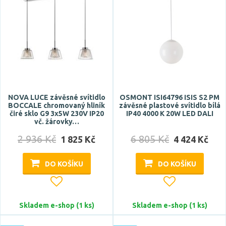
<15 m2
<20 m2
<25 m2
<35 m2
CRI
NOVA LUCE závěsné svítidlo
OSMONT ISI64796 ISIS S2 PM
BOCCALE chromovaný hliník
závěsné plastové svítidlo bílá
čiré sklo G9 3x5W 230V IP20
IP40 4000 K 20W LED DALI
vč. žárovky…
2 936 Kč
6 805 Kč
1 825 Kč
4 424 Kč
Stmívatelné
DO KOŠÍKU
DO KOŠÍKU
ano
Skladem e-shop (1 ks)
Skladem e-shop (1 ks)
Úhel vyzařování