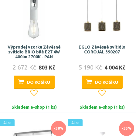
studená denní bílá
teplá bílá
Teplota barvy
Výprodej vzorku Závěsné
EGLO Závěsné svítidlo
svítidlo BRIO bílé E27 4W
COROJAL 390207
400lm 2700K - PAN
2 672 Kč
5 190 Kč
803 Kč
4 004 Kč
Světelný tok celkový
DO KOŠÍKU
DO KOŠÍKU
Skladem e-shop (1 ks)
Skladem e-shop (1 ks)
Akce
Akce
Pro prostor o velikosti
-38%
-35%