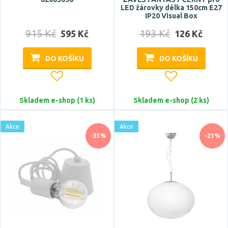
LED žárovky délka 150cm E27
IP20 Visual Box
Výška
915 Kč
193 Kč
595 Kč
126 Kč
DO KOŠÍKU
DO KOŠÍKU
Skladem e-shop (1 ks)
Skladem e-shop (2 ks)
Šířka
Akce
Akce
-35%
-21%
Délka