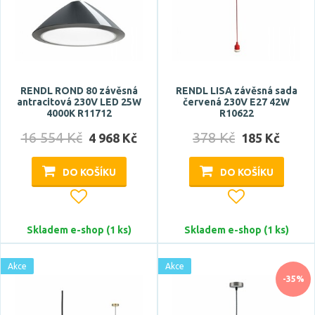
RENDL ROND 80 závěsná
RENDL LISA závěsná sada
antracitová 230V LED 25W
červená 230V E27 42W
4000K R11712
R10622
16 554 Kč
378 Kč
4 968 Kč
185 Kč
DO KOŠÍKU
DO KOŠÍKU
Skladem e-shop (1 ks)
Skladem e-shop (1 ks)
Akce
Akce
-35%