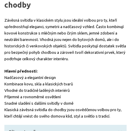
chodby
Závěsná svítidla v klasickém stylu jsou ideální volbou pro ty, kteří
upřednostňují eleganci, symetrii a nadčasový vzhled. Často kombinují
kovové konstrukce s mléčným nebo čirým sklem, jemné zdobení a
neutrální barevnost. Vhodná jsou nejen do bytových domů, ale i do
historických či venkovských objektů. Svítidla poskytují dostatek světla
pro bezpečný pohyb chodbou a zároveň tvoří dekorativní prvek, který
podtrhuje celkový charakter interiéru.
Hlavní přednosti:
Nadčasový a elegantní design
Kombinace kovu, skla a klasických tvarů
Vhodné do tradičně laděných interiérů
Příjemné a rovnoměrné osvětlení
Snadné sladění s dalšími svítidly v domě
Klasická závěsná svítidla do chodby jsou osvědčenou volbou pro ty,
kteří chtějí vnést do svého domova klid, styl a světlo s tradicí.