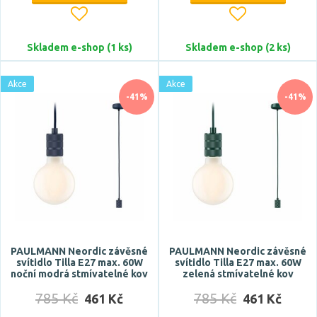
Materiál
Skladem e-shop (1 ks)
Skladem e-shop (2 ks)
akryl
bambus
Akce
Akce
-41%
-41%
beton
dřevo
hliník
Zobrazit více
Funkce
bluetooth
CCT
PAULMANN Neordic závěsné
PAULMANN Neordic závěsné
svítidlo Tilla E27 max. 60W
svítidlo Tilla E27 max. 60W
DALI
noční modrá stmívatelné kov
zelená stmívatelné kov
dálkové ovládání
785 Kč
785 Kč
461 Kč
461 Kč
DMX