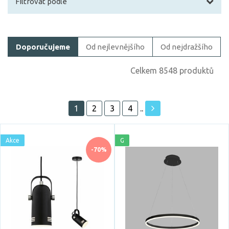
Filtrovat podle
Filtrovat zboží
Doporučujeme
Od nejlevnějšího
Od nejdražšího
Cena
Celkem 8548 produktů
1
2
3
4
..
Akce
Akce
G
Skladem
-70%
Vystaveno na showroomu
ano
Prodloužená záruka