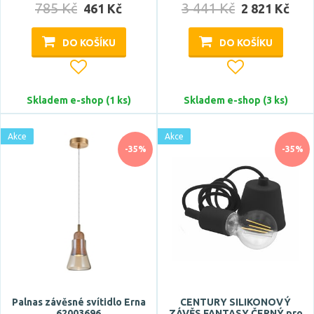
kulatý
785 Kč
3 441 Kč
461 Kč
2 821 Kč
neobvyklý
Zobrazit více
DO KOŠÍKU
DO KOŠÍKU
Stupeň krytí
Skladem e-shop (1 ks)
Skladem e-shop (3 ks)
IP20
IP22
Akce
Akce
IP40
-35%
-35%
IP44
IP45
Zobrazit více
Průměr
Palnas závěsné svítidlo Erna
CENTURY SILIKONOVÝ
62003696
ZÁVĚS FANTASY ČERNÝ pro