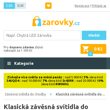
CZK
EUR
Registrace
|
Přihlásit se
Hledat
Pro
dopravu zdarma
zbývá
0 Kč
nakoupit za 1 500 Kč
0
Kategorie
Získejte více světla za méně peněz
:: nad 5 000 Kč
5%
sleva kód
54UQD4
:: nad 10 000 Kč
7%
sleva kód
2c43RR
:: nad 20 000 Kč
10%
sleva kód
R9HNHG
Závěsná svítidla do chodby
Klasická závěsná svítidla do…
Klasická závěsná svítidla do