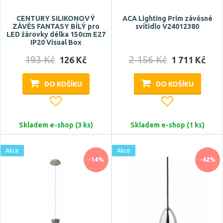
CENTURY SILIKONOVÝ
ACA Lighting Prim závěsné
ZÁVĚS FANTASY BÍLÝ pro
svítidlo V24012380
LED žárovky délka 150cm E27
IP20 Visual Box
193 Kč
2 156 Kč
126 Kč
1 711 Kč
DO KOŠÍKU
DO KOŠÍKU
Skladem e-shop (3 ks)
Skladem e-shop (1 ks)
Akce
Akce
-14%
-42%