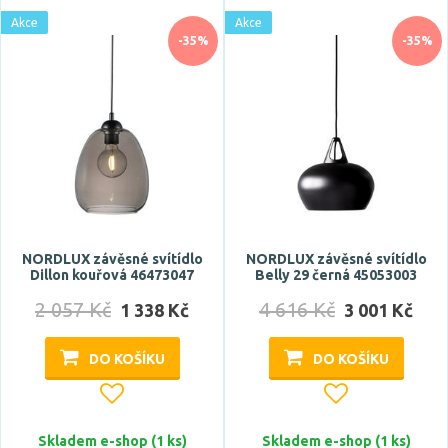
Akce
Akce
-35%
-35%
NORDLUX závěsné svítídlo
NORDLUX závěsné svítídlo
Dillon kouřová 46473047
Belly 29 černá 45053003
2 057 Kč
4 616 Kč
1 338 Kč
3 001 Kč
DO KOŠÍKU
DO KOŠÍKU
Skladem e-shop (1 ks)
Skladem e-shop (1 ks)