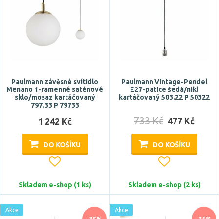
Paulmann závěsné svítidlo
Paulmann Vintage-Pendel
Menano 1-ramenné saténové
E27-patice šedá/nikl
sklo/mosaz kartáčovaný
kartáčovaný 503.22 P 50322
797.33 P 79733
733 Kč
477 Kč
1 242 Kč
DO KOŠÍKU
DO KOŠÍKU
Skladem e-shop (1 ks)
Skladem e-shop (2 ks)
Akce
Akce
-35%
-35%