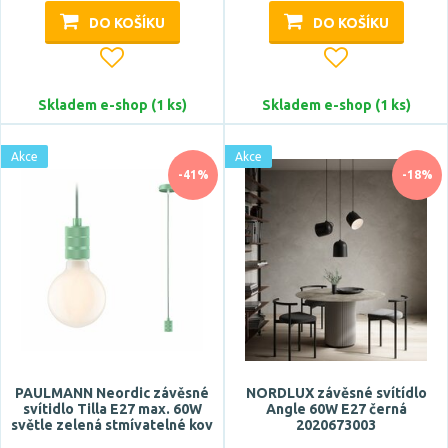
Zobrazit více
DO KOŠÍKU
DO KOŠÍKU
Styl
Skladem e-shop (1 ks)
Skladem e-shop (1 ks)
design
hotel, restaurace
Akce
Akce
industriální
-41%
-18%
klasický
křišťál
Zobrazit více
Tvar / motiv
hranatý
koule
PAULMANN Neordic závěsné
NORDLUX závěsné svítídlo
svítidlo Tilla E27 max. 60W
Angle 60W E27 černá
kónický
světle zelená stmívatelné kov
2020673003