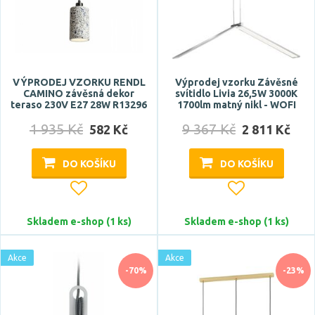
Počet světelných zdrojů
VÝPRODEJ VZORKU RENDL
Výprodej vzorku Závěsné
CAMINO závěsná dekor
svítidlo Livia 26,5W 3000K
teraso 230V E27 28W R13296
1700lm matný nikl - WOFI
1 935 Kč
9 367 Kč
582 Kč
2 811 Kč
DO KOŠÍKU
DO KOŠÍKU
Napětí / napájení
220-240V
Skladem e-shop (1 ks)
Skladem e-shop (1 ks)
Barva světla
Akce
Akce
-70%
-23%
RGB
studená bílá