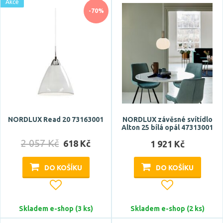
Akce
-70%
NORDLUX Read 20 73163001
NORDLUX závěsné svítídlo
Alton 25 bílá opál 47313001
2 057 Kč
618 Kč
1 921 Kč
DO KOŠÍKU
DO KOŠÍKU
Skladem e-shop (3 ks)
Skladem e-shop (2 ks)