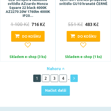
svítidlo AZzardo Monza
svítidlo GU10 hranaté ČERNÉ
Square 22 black 4000K
AZ2270 20W 1760lm 4000K
IP20…
1 100 Kč
551 Kč
716 Kč
483 Kč
DO KOŠÍKU
DO KOŠÍKU
Skladem e-shop (3 ks)
Skladem e-shop (1 ks)
Nahoru
1
2
3
4
..
Načíst další