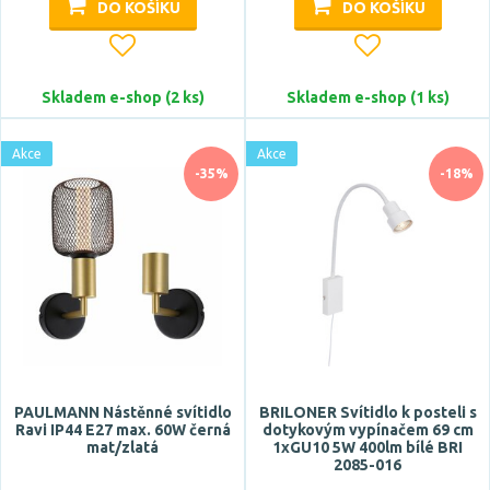
DO KOŠÍKU
DO KOŠÍKU
design
hotel, restaurace
industriální
Skladem e-shop (2 ks)
Skladem e-shop (1 ks)
klasický
křišťál
Akce
Akce
-35%
-18%
Zobrazit více
Tvar / motiv
hranatý
koule
kónický
kulatý
PAULMANN Nástěnné svítidlo
BRILONER Svítidlo k posteli s
neobvyklý
Ravi IP44 E27 max. 60W černá
dotykovým vypínačem 69 cm
Zobrazit více
mat/zlatá
1xGU10 5W 400lm bílé BRI
2085-016