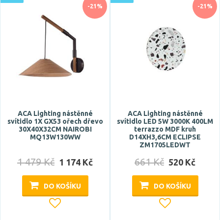
-21%
-21%
ACA Lighting nástěnné
ACA Lighting nástěnné
svítidlo 1X GX53 ořech dřevo
svítidlo LED 5W 3000K 400LM
30X40X32CM NAIROBI
terrazzo MDF kruh
MQ13W130WW
D14XH3,6CM ECLIPSE
ZM1705LEDWT
1 479 Kč
661 Kč
1 174 Kč
520 Kč
DO KOŠÍKU
DO KOŠÍKU