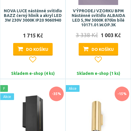
NOVA LUCE nástěnné svítidlo
VÝPRODEJ VZORKU BPM
BAZZ černý hliník a akryl LED
Nástěnné svítidlo ALBAIDA
3W 230V 3000K IP20 9060940
LED 5,9W 3000K 870lm bílé
10171.01.W.OP.3K
3 338 Kč
1 003 Kč
1 715 Kč
DO KOŠÍKU
DO KOŠÍKU
Skladem e-shop (4 ks)
Skladem e-shop (1 ks)
F
Akce
-35%
-15%
Akce