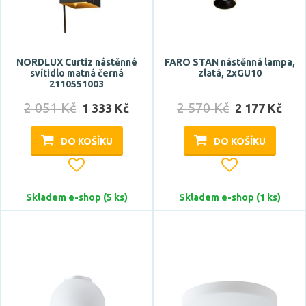
NORDLUX Curtiz nástěnné
FARO STAN nástěnná lampa,
svítidlo matná černá
zlatá, 2xGU10
2110551003
2 051 Kč
2 570 Kč
1 333 Kč
2 177 Kč
DO KOŠÍKU
DO KOŠÍKU
Skladem e-shop (5 ks)
Skladem e-shop (1 ks)