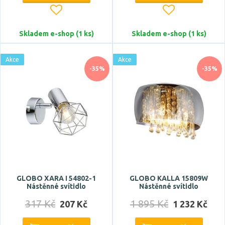
Skladem e-shop (1 ks)
Skladem e-shop (1 ks)
Akce
Akce
-35%
-35%
GLOBO XARA I 54802-1
GLOBO KALLA 15809W
Nástěnné svítidlo
Nástěnné svítidlo
317 Kč
1 895 Kč
207 Kč
1 232 Kč