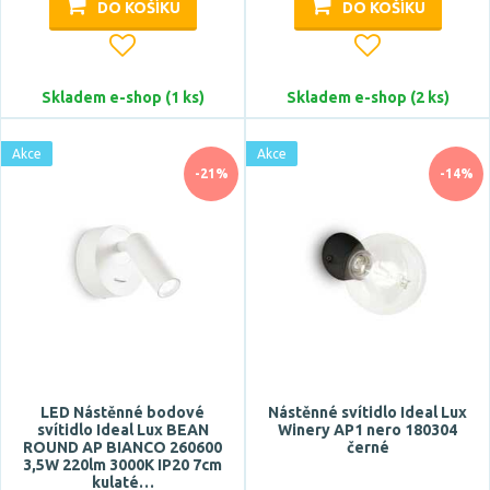
DO KOŠÍKU
DO KOŠÍKU
Skladem e-shop (1 ks)
Skladem e-shop (2 ks)
Akce
Akce
-21%
-14%
LED Nástěnné bodové
Nástěnné svítidlo Ideal Lux
svítidlo Ideal Lux BEAN
Winery AP1 nero 180304
ROUND AP BIANCO 260600
černé
3,5W 220lm 3000K IP20 7cm
kulaté…