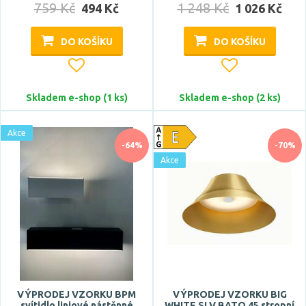
759 Kč
1 248 Kč
Stupeň krytí
494 Kč
1 026 Kč
IP20
DO KOŠÍKU
DO KOŠÍKU
IP33
IP40
IP41
Skladem e-shop (1 ks)
Skladem e-shop (2 ks)
IP43
Akce
Zobrazit více
-64%
-70%
Akce
Průměr
Výška
VÝPRODEJ VZORKU BPM
VÝPRODEJ VZORKU BIG
svítidlo liniové nástěnné
WHITE SLV BATO 45 stropní