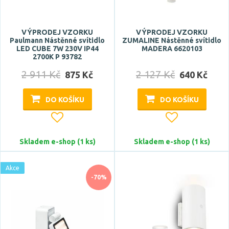
3 roky
5 let
VÝPRODEJ VZORKU
VÝPRODEJ VZORKU
Paulmann Nástěnné svítidlo
ZUMALINE Nástěnné svítidlo
10 let
LED CUBE 7W 230V IP44
MADERA 6620103
2700K P 93782
2 911 Kč
2 127 Kč
875 Kč
640 Kč
Značka
ACA
DO KOŠÍKU
DO KOŠÍKU
ARTEMIDE
ASTRO
Skladem e-shop (1 ks)
Skladem e-shop (1 ks)
Azzardo
BPM
Akce
Zobrazit více
-70%
Celkový příkon max.