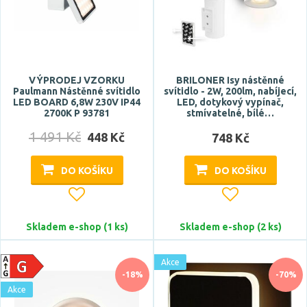
Počet světelných zdrojů
VÝPRODEJ VZORKU
BRILONER Isy nástěnné
Paulmann Nástěnné svítidlo
svítidlo - 2W, 200lm, nabíjecí,
LED BOARD 6,8W 230V IP44
LED, dotykový vypínač,
2700K P 93781
stmívatelné, bílé…
1 491 Kč
448 Kč
748 Kč
DO KOŠÍKU
DO KOŠÍKU
Napětí / napájení
baterie
Skladem e-shop (1 ks)
5V DC
Skladem e-shop (2 ks)
12V
Akce
220-240V
-18%
-70%
Akce