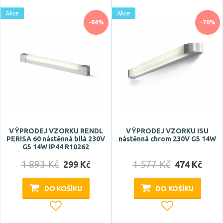
29 °
Akce
Akce
30 °
-84%
-70%
Zobrazit více
Patice
E14
E27
G4
G5
VÝPRODEJ VZORKU RENDL
VÝPRODEJ VZORKU ISU
PERISA 60 nástěnná bílá 230V
nástěnná chrom 230V G5 14W
G9
G5 14W IP44 R10262
Zobrazit více
1 893 Kč
1 577 Kč
299 Kč
474 Kč
Typ zdroje
DO KOŠÍKU
DO KOŠÍKU
LED