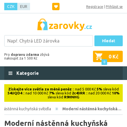
CZK
EUR
Registrace
|
Přihlásit se
Hledat
Pro
dopravu zdarma
zbývá
0 Kč
nakoupit za 1 500 Kč
0
Kategorie
Získejte více světla za méně peněz
:: nad 5 000 Kč
5%
sleva kód
54UQD4
:: nad 10 000 Kč
7%
sleva kód
2c43RR
:: nad 20 000 Kč
10%
sleva kód
R9HNHG
Nástěnná kuchyňská svítidla
Moderní nástěnná kuchyňská…
Moderní nástěnná kuchyňská