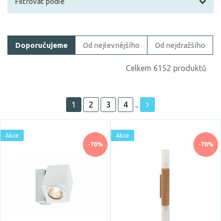
Filtrovat podle
Filtrovat zboží
Doporučujeme
Od nejlevnějšího
Od nejdražšího
Cena
Celkem 6152 produktů
1
2
3
4
..
Akce
Akce
Akce
Skladem
-70%
-70%
Vystaveno na showroomu
ano
Prodloužená záruka