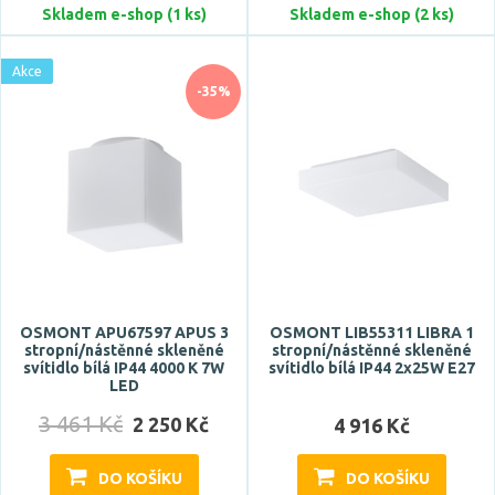
Skladem e-shop (1 ks)
Skladem e-shop (2 ks)
Akce
-35%
OSMONT APU67597 APUS 3
OSMONT LIB55311 LIBRA 1
stropní/nástěnné skleněné
stropní/nástěnné skleněné
svítidlo bílá IP44 4000 K 7W
svítidlo bílá IP44 2x25W E27
LED
3 461 Kč
2 250 Kč
4 916 Kč
DO KOŠÍKU
DO KOŠÍKU