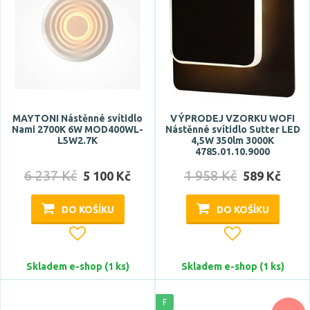
Barva světla
RGB
studená bílá
studená denní bílá
teplá bílá
MAYTONI Nástěnné svítidlo
VÝPRODEJ VZORKU WOFI
Nami 2700K 6W MOD400WL-
Nástěnné svítidlo Sutter LED
Teplota barvy
L5W2.7K
4,5W 350lm 3000K
4785.01.10.9000
6 237 Kč
1 958 Kč
5 100 Kč
589 Kč
DO KOŠÍKU
DO KOŠÍKU
Světelný tok celkový
Skladem e-shop (1 ks)
Skladem e-shop (1 ks)
F