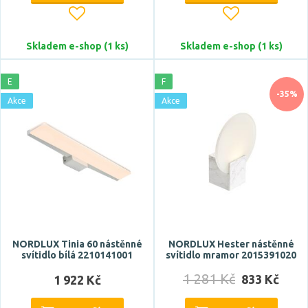
beton
chrom
Skladem e-shop (1 ks)
Skladem e-shop (1 ks)
dřevo
guma
E
F
Zobrazit více
-35%
Akce
Akce
Funkce
bluetooth
Casambi
CCT
čtecí lampa
DALI
NORDLUX Tinia 60 nástěnné
NORDLUX Hester nástěnné
Zobrazit více
svítidlo bílá 2210141001
svítidlo mramor 2015391020
1 281 Kč
833 Kč
1 922 Kč
Styl