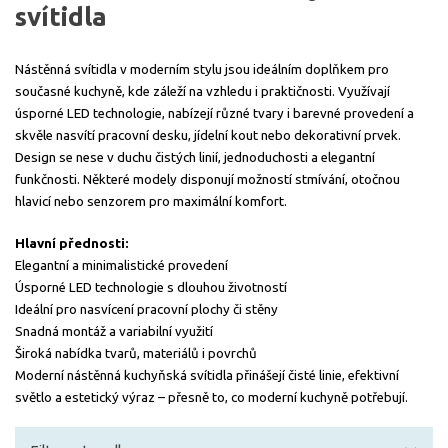
svítidla
Nástěnná svítidla v moderním stylu jsou ideálním doplňkem pro
současné kuchyně, kde záleží na vzhledu i praktičnosti. Využívají
úsporné LED technologie, nabízejí různé tvary i barevné provedení a
skvěle nasvítí pracovní desku, jídelní kout nebo dekorativní prvek.
Design se nese v duchu čistých linií, jednoduchosti a elegantní
funkčnosti. Některé modely disponují možností stmívání, otočnou
hlavicí nebo senzorem pro maximální komfort.
Hlavní přednosti:
Elegantní a minimalistické provedení
Úsporné LED technologie s dlouhou životností
Ideální pro nasvícení pracovní plochy či stěny
Snadná montáž a variabilní využití
Široká nabídka tvarů, materiálů i povrchů
Moderní nástěnná kuchyňská svítidla přinášejí čisté linie, efektivní
světlo a estetický výraz – přesně to, co moderní kuchyně potřebují.