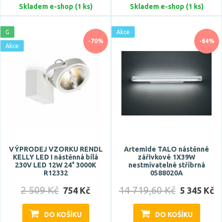
Zdroj světla součástí
Skladem e-shop (1 ks)
Skladem e-shop (1 ks)
ano
G
Akce
ne
-70%
-64%
Akce
Barva
alabastr
antracit
argento dorato
béžová
VÝPRODEJ VZORKU RENDL
Artemide TALO nástěnné
bílá
KELLY LED I nástěnná bílá
zářivkové 1X39W
Zobrazit více
230V LED 12W 24° 3000K
nestmívatelné stříbrná
R12332
0588020A
2 509 Kč
14 719,60 Kč
754 Kč
5 345 Kč
Materiál
akryl
DO KOŠÍKU
DO KOŠÍKU