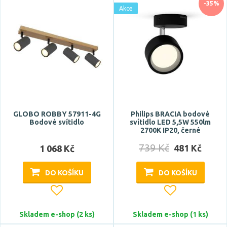
-35%
Akce
CRI
Stmívatelné
GLOBO ROBBY 57911-4G
Philips BRACIA bodové
Bodové svítidlo
svítidlo LED 5,5W 550lm
2700K IP20, černé
ano
739 Kč
481 Kč
1 068 Kč
Úhel vyzařování
DO KOŠÍKU
DO KOŠÍKU
15 °
24 °
Skladem e-shop (2 ks)
Skladem e-shop (1 ks)
25 °