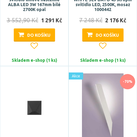
ALBA LED 3W 167mm bílé
svítidlo LED, 2500K, mosaz
2700K opal
1000442
3 552,90 Kč
7 248 Kč
1 291 Kč
2 176 Kč
DO KOŠÍKU
DO KOŠÍKU
Šířka
Skladem e-shop (1 ks)
Skladem e-shop (1 ks)
Akce
-70%
Délka
Montážní hloubka