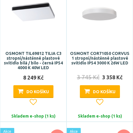
OSMONT TIL69812 TILIA C3
OSMONT COR71050 CORVUS
stropní/nástěnné plastové
1 stropní/nástěnné plastové
svítidlo bílá / bílo - černá IP54
svítidlo IP54 3000 K 26W LED
4000 K 40W LED
3 745 Kč
3 358 Kč
8 249 Kč
DO KOŠÍKU
DO KOŠÍKU
Skladem e-shop (1 ks)
Skladem e-shop (1 ks)
Akce
Akce