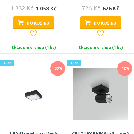
1 332 Kč
726 Kč
1 058 Kč
626 Kč
DO KOŠÍKU
DO KOŠÍKU
Skladem e-shop (1 ks)
Skladem e-shop (1 ks)
Akce
Akce
-35%
-12%
LED Stropní a nástěnné
CENTURY ENFASI přisazené