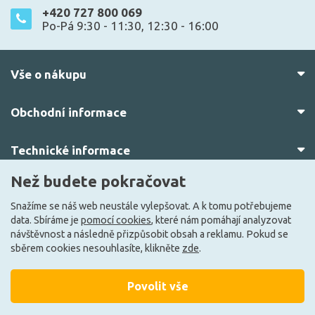
+420 727 800 069
Po-Pá 9:30 - 11:30, 12:30 - 16:00
Vše o nákupu
Obchodní informace
Technické informace
Než budete pokračovat
O nás
Snažíme se náš web neustále vylepšovat. A k tomu potřebujeme
data. Sbíráme je
pomocí cookies
, které nám pomáhají analyzovat
návštěvnost a následně přizpůsobit obsah a reklamu. Pokud se
sběrem cookies nesouhlasíte, klikněte
zde
.
Povolit vše