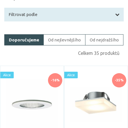
Filtrovat podle
Filtrovat zboží
Doporučujeme
Od nejlevnějšího
Od nejdražšího
Cena
Celkem 35 produktů
Akce
Akce
-16%
-35%
Akce
Skladem
Vystaveno na showroomu
ano