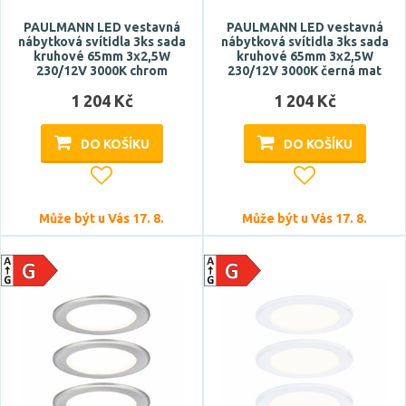
PAULMANN LED vestavná
PAULMANN LED vestavná
Montážní hloubka
nábytková svítidla 3ks sada
nábytková svítidla 3ks sada
kruhové 65mm 3x2,5W
kruhové 65mm 3x2,5W
230/12V 3000K chrom
230/12V 3000K černá mat
1 204 Kč
1 204 Kč
DO KOŠÍKU
DO KOŠÍKU
Může být u Vás 17. 8.
Může být u Vás 17. 8.