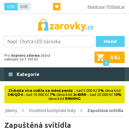
CZK
EUR
Registrace
|
Přihlásit se
Hledat
Pro
dopravu zdarma
zbývá
0 Kč
nakoupit za 1 500 Kč
0
Kategorie
Získejte více světla za méně peněz
:: nad 5 000 Kč
5%
sleva kód
54UQD4
:: nad 10 000 Kč
7%
sleva kód
2c43RR
:: nad 20 000 Kč
10%
sleva kód
R9HNHG
 a jídelny
Osvětlení kuchyňské linky
Zapuštěná svítidla
Zapuštěná svítidla