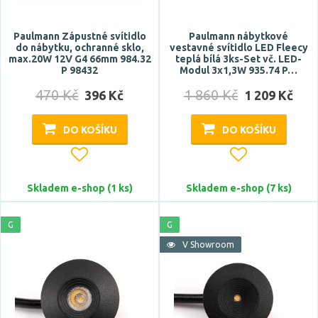
Prodloužená záruka
Paulmann Zápustné svítidlo
Paulmann nábytkové
do nábytku, ochranné sklo,
vestavné svítidlo LED Fleecy
5 let
max.20W 12V G4 66mm 984.32
teplá bílá 3ks-Set vč. LED-
P 98432
Modul 3x1,3W 935.74 P…
470 Kč
1 860 Kč
396 Kč
1 209 Kč
Značka
ACA
DO KOŠÍKU
DO KOŠÍKU
KANLUX
NBB
Skladem e-shop (1 ks)
Skladem e-shop (7 ks)
NORDLUX
PAULMANN
G
G
Zobrazit více
V Showroom
Celkový příkon max.