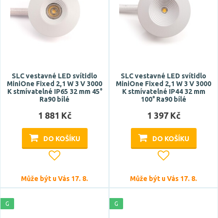
RGB
studená bílá
teplá bílá
Teplota barvy
SLC vestavné LED svítidlo
SLC vestavné LED svítidlo
MiniOne Fixed 2,1 W 3 V 3000
MiniOne Fixed 2,1 W 3 V 3000
K stmívatelné IP65 32 mm 45°
K stmívatelné IP44 32 mm
Ra90 bílé
100° Ra90 bílé
1 881 Kč
1 397 Kč
Světelný tok celkový
DO KOŠÍKU
DO KOŠÍKU
Může být u Vás 17. 8.
Může být u Vás 17. 8.
G
G
CRI