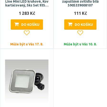
Line Mini LED kruhové, Kov
zapuštěné svítidlo bílá
kartáčovaný, 5ks Set 935…
5905339008107
1 283 Kč
111 Kč
DO KOŠÍKU
DO KOŠÍKU
Může být u Vás 17. 8.
Může být u Vás 10. 8.