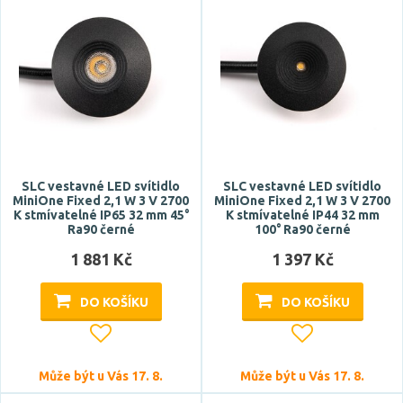
Stmívatelné
ano
SLC vestavné LED svítidlo
SLC vestavné LED svítidlo
MiniOne Fixed 2,1 W 3 V 2700
MiniOne Fixed 2,1 W 3 V 2700
K stmívatelné IP65 32 mm 45°
K stmívatelné IP44 32 mm
Úhel vyzařování
Ra90 černé
100° Ra90 černé
1 881 Kč
1 397 Kč
45 °
85 °
DO KOŠÍKU
DO KOŠÍKU
90 °
100 °
110 °
Může být u Vás 17. 8.
Může být u Vás 17. 8.