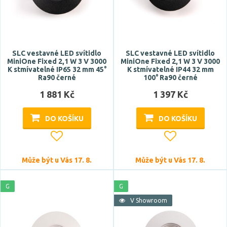
Počet světelných zdrojů
SLC vestavné LED svítidlo
SLC vestavné LED svítidlo
MiniOne Fixed 2,1 W 3 V 3000
MiniOne Fixed 2,1 W 3 V 3000
K stmívatelné IP65 32 mm 45°
K stmívatelné IP44 32 mm
Ra90 černé
100° Ra90 černé
1 881 Kč
1 397 Kč
DO KOŠÍKU
DO KOŠÍKU
Napětí / napájení
12V DC
Může být u Vás 17. 8.
Může být u Vás 17. 8.
12V
220-240V
G
G
V Showroom
Barva světla