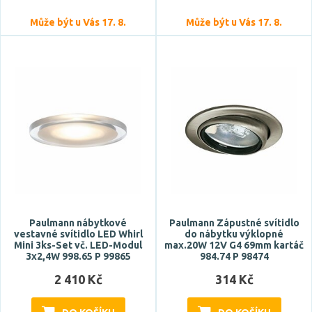
Může být u Vás 17. 8.
Může být u Vás 17. 8.
Paulmann nábytkové
Paulmann Zápustné svítidlo
vestavné svítidlo LED Whirl
do nábytku výklopné
Mini 3ks-Set vč. LED-Modul
max.20W 12V G4 69mm kartáč
3x2,4W 998.65 P 99865
984.74 P 98474
2 410 Kč
314 Kč