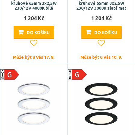
kruhové 65mm 3x2,5W
kruhové 65mm 3x2,5W
230/12V 4000K bílá
230/12V 3000K zlatá mat
1 204 Kč
1 204 Kč
Délka
DO KOŠÍKU
DO KOŠÍKU
Může být u Vás 17. 8.
Může být u Vás 10. 9.
Montážní otvor
25 mm
28 mm
40 mm
50 mm
54 mm
Zobrazit více