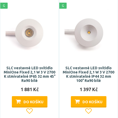
G
G
Patice
G4
Typ zdroje
LED
Zdroj světla součástí
SLC vestavné LED svítidlo
SLC vestavné LED svítidlo
ano
MiniOne Fixed 2,1 W 3 V 2700
MiniOne Fixed 2,1 W 3 V 2700
K stmívatelné IP65 32 mm 45°
K stmívatelné IP44 32 mm
ne
Ra90 bílé
100° Ra90 bílé
1 881 Kč
1 397 Kč
Barva
DO KOŠÍKU
DO KOŠÍKU
bílá
chrom