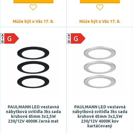
výklopné
Může být u Vás 17. 8.
Může být u Vás 17. 8.
Styl
klasický
Tvar / motiv
hranatý
kulatý
Stupeň krytí
IP20
PAULMANN LED vestavná
PAULMANN LED vestavná
nábytková svítidla 3ks sada
nábytková svítidla 3ks sada
IP44
kruhové 65mm 3x2,5W
kruhové 65mm 3x2,5W
230/12V 4000K černá mat
230/12V 4000K kov
IP54
kartáčovaný