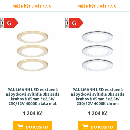
černá
Může být u Vás 17. 8.
Může být u Vás 17. 8.
kartáčované železo
kartáčovaný kov
Zobrazit více
Materiál
hliník
kov
ocel
plast
PAULMANN LED vestavná
PAULMANN LED vestavná
silikon
nábytková svítidla 3ks sada
nábytková svítidla 3ks sada
kruhové 65mm 3x2,5W
kruhové 65mm 3x2,5W
230/12V 4000K zlatá mat
230/12V 4000K chrom
Funkce
1 204 Kč
1 204 Kč
CCT
DO KOŠÍKU
DO KOŠÍKU
RGB