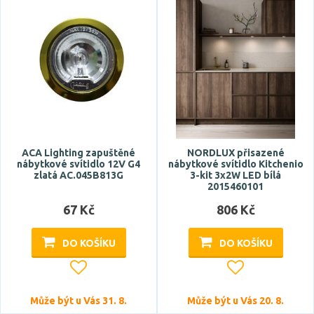
ACA Lighting zapuštěné
NORDLUX přisazené
nábytkové svítidlo 12V G4
nábytkové svítidlo Kitchenio
zlatá AC.045B813G
3-kit 3x2W LED bílá
2015460101
67 Kč
806 Kč
DO KOŠÍKU
DO KOŠÍKU
Může být u Vás 31. 8.
Může být u Vás 20. 8.