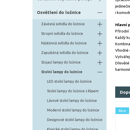
jedinečn
Osvětlení do ložnice
i komod
Závěsná svítidla do ložnice
Hlavní 
Přírodní
Stropní svítidla do ložnice
Každý ku
Nástěnná svítidla do ložnice
Kombinac
Vhodné d
Zapuštěná svítidla do ložnice
Vytvářej
Stojací lampy do ložnice
Dřevěné 
harmonii 
Stolní lampy do ložnice
LED stolní lampy do ložnice
Stolní lampy do ložnice s klipem
Dop
Lávové stolní lampy do ložnice
Moderní stolní lampy do ložnice
Akce
Designové stolní lampy do ložnice
Klasické stolní lampy do ložnice