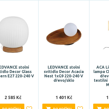
EDVANCE stolní
LEDVANCE stolní
ACA Li
tidlo Decor Glass
svítidlo Decor Acacia
lampa CL
ern E27 220-240 V
Nest 1xG9 220-240 V
dřev
dřevo/sklo
textilní
M
2 585 Kč
1 401 Kč
1