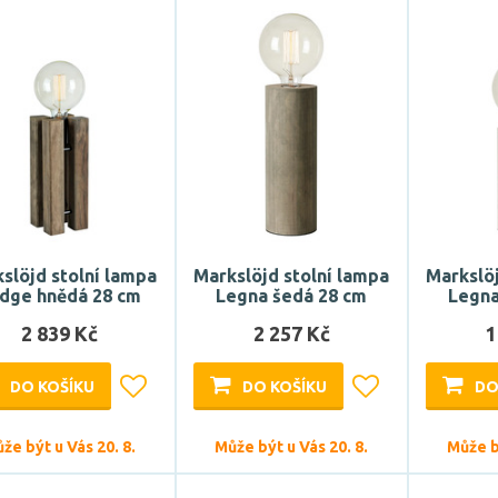
slöjd stolní lampa
Markslöjd stolní lampa
Markslöj
dge hnědá 28 cm
Legna šedá 28 cm
Legna
2 839 Kč
2 257 Kč
1
DO KOŠÍKU
DO KOŠÍKU
DO
že být u Vás 20. 8.
Může být u Vás 20. 8.
Může bý