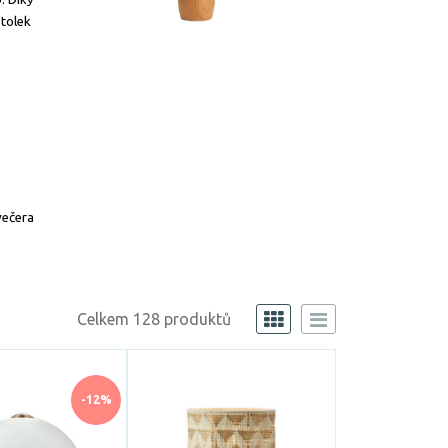
stolek
večera
Celkem 128 produktů
-12%