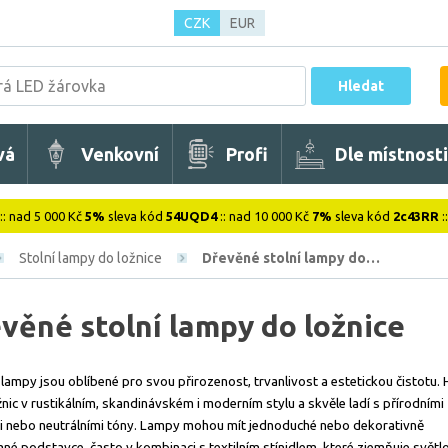
CZK
EUR
Hledat
vá
Venkovní
Profi
Dle místnosti
:: nad 5 000 Kč
5%
sleva kód
54UQD4
:: nad 10 000 Kč
7%
sleva kód
2c43RR
:
Stolní lampy do ložnice
Dřevěné stolní lampy do…
věné stolní lampy do ložnice
lampy jsou oblíbené pro svou přirozenost, trvanlivost a estetickou čistotu. 
žnic v rustikálním, skandinávském i moderním stylu a skvěle ladí s přírodními
mi nebo neutrálními tóny. Lampy mohou mít jednoduché nebo dekorativně
né podstavce, často v kombinaci s textilním stínidlem, které zjemňuje světlo