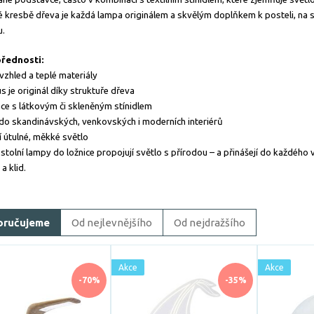
é kresbě dřeva je každá lampa originálem a skvělým doplňkem k posteli, na 
u.
přednosti:
 vzhled a teplé materiály
s je originál díky struktuře dřeva
e s látkovým či skleněným stínidlem
o skandinávských, venkovských i moderních interiérů
í útulné, měkké světlo
stolní lampy do ložnice propojují světlo s přírodou – a přinášejí do každého 
a klid.
oručujeme
Od nejlevnějšího
Od nejdražšího
Akce
Akce
-70%
-35%