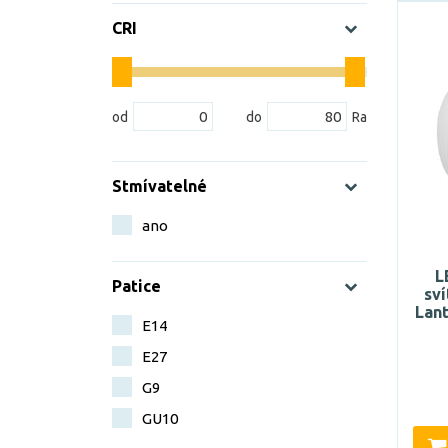
CRI
Stmívatelné
ano
L
Patice
sví
Lant
E14
E27
G9
GU10