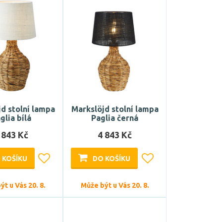
d stolní lampa
Markslöjd stolní lampa
glia bílá
Paglia černá
 843 Kč
4 843 Kč
 KOŠÍKU
DO KOŠÍKU
t u Vás 20. 8.
Může být u Vás 20. 8.