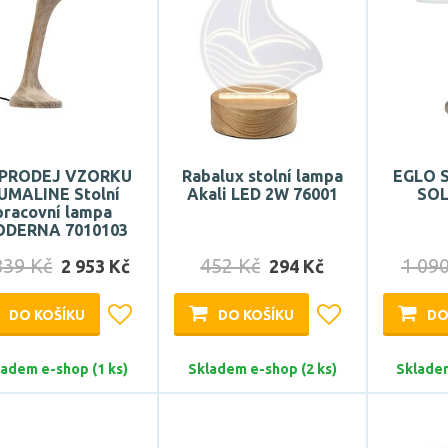
PRODEJ VZORKU
Rabalux stolní lampa
EGLO St
UMALINE Stolní
Akali LED 2W 76001
SOL
pracovní lampa
DERNA 7010103
839 Kč
452 Kč
1 09
2 953 Kč
294 Kč
DO KOŠÍKU
DO KOŠÍKU
DO
ladem e-shop (1 ks)
Skladem e-shop (2 ks)
Skladem