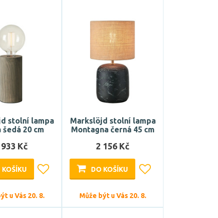
d stolní lampa
Markslöjd stolní lampa
 šedá 20 cm
Montagna černá 45 cm
 933 Kč
2 156 Kč
 KOŠÍKU
DO KOŠÍKU
t u Vás 20. 8.
Může být u Vás 20. 8.