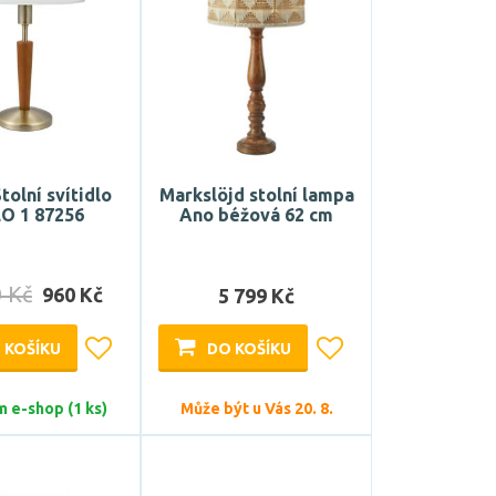
olní svítidlo
Markslöjd stolní lampa
O 1 87256
Ano béžová 62 cm
0 Kč
960 Kč
5 799 Kč
 KOŠÍKU
DO KOŠÍKU
 e-shop (1 ks)
Může být u Vás 20. 8.