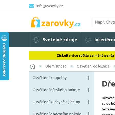
info@zarovky.cz
Světelné zdroje
Interiéro
Získejte více světla za méně peněz
Dle místnosti
Osvětlení do ložnice
Osvětlení koupelny
Dře
Osvětlení dětského pokoje
Dřevěné 
Osvětlení kuchyně a jídelny
se do lo
textilie
Osvětlení obývacího pokoje
zpracova