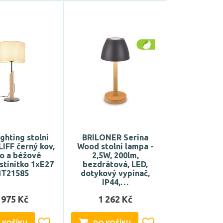
ghting stolní
BRILONER Serina
IFF černý kov,
Wood stolní lampa -
o a béžové
2,5W, 200lm,
 stínítko 1xE27
bezdrátová, LED,
T21585
dotykový vypínač,
IP44,…
 975 Kč
1 262 Kč