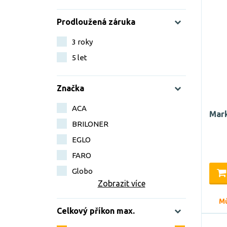
Prodloužená záruka
3 roky
5 let
Značka
ACA
Mark
BRILONER
EGLO
FARO
Globo
Zobrazit více
Mů
Celkový příkon max.