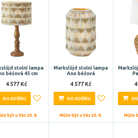
slöjd stolní lampa
Markslöjd stolní lampa
Markslöj
no béžová 45 cm
Ano béžová
Pa
4 577 Kč
4 577 Kč
4
DO KOŠÍKU
DO KOŠÍKU
DO
že být u Vás 20. 8.
Může být u Vás 20. 8.
Může bý