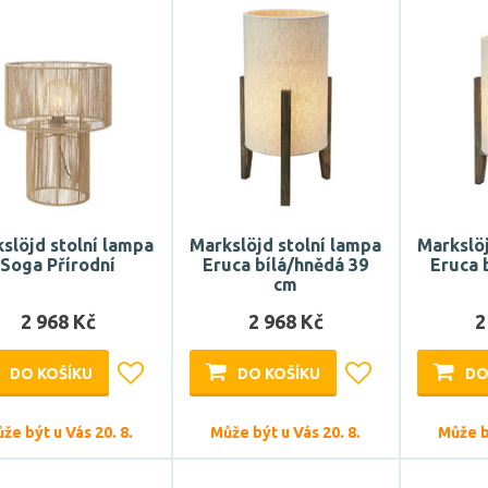
slöjd stolní lampa
Markslöjd stolní lampa
Markslöj
Soga Přírodní
Eruca bílá/hnědá 39
Eruca 
cm
2 968 Kč
2 968 Kč
2
DO KOŠÍKU
DO KOŠÍKU
DO
že být u Vás 20. 8.
Může být u Vás 20. 8.
Může bý