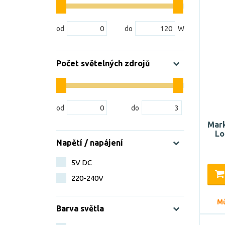
Počet světelných zdrojů
Mark
Lo
Napětí / napájení
5V DC
220-240V
Mů
Barva světla