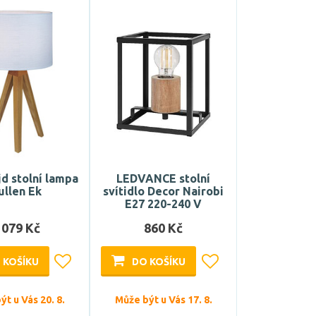
d stolní lampa
LEDVANCE stolní
ullen Ek
svítidlo Decor Nairobi
E27 220-240 V
 079 Kč
860 Kč
 KOŠÍKU
DO KOŠÍKU
t u Vás 20. 8.
Může být u Vás 17. 8.