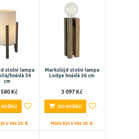
d stolní lampa
Markslöjd stolní lampa
bílá/hnědá 34
Lodge hnědá 36 cm
cm
 580 Kč
3 097 Kč
 KOŠÍKU
DO KOŠÍKU
t u Vás 20. 8.
Může být u Vás 20. 8.