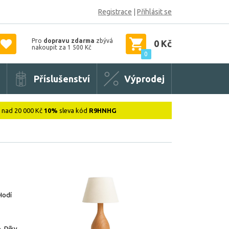
Registrace
|
Přihlásit se
Pro
dopravu zdarma
zbývá
0 Kč
nakoupit za 1 500 Kč
0
Příslušenství
Výprodej
: nad 20 000 Kč
10%
sleva kód
R9HNHG
Hodí
. Díky