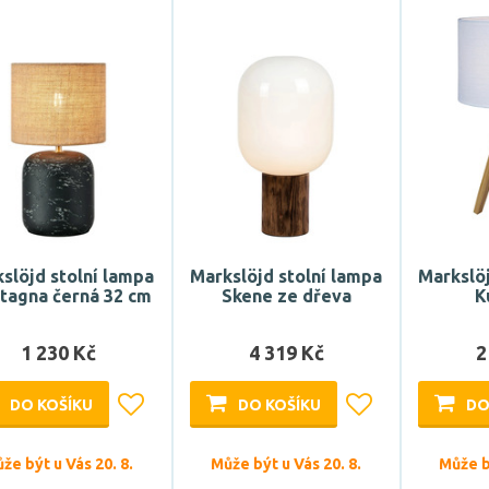
slöjd stolní lampa
Markslöjd stolní lampa
Markslöj
tagna černá 32 cm
Skene ze dřeva
K
1 230 Kč
4 319 Kč
2
DO KOŠÍKU
DO KOŠÍKU
DO
že být u Vás 20. 8.
Může být u Vás 20. 8.
Může bý