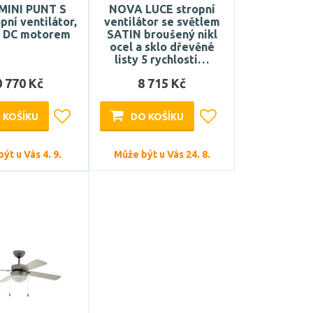
MINI PUNT S
NOVA LUCE stropní
pní ventilátor,
ventilátor se světlem
s DC motorem
SATIN broušený nikl
ocel a sklo dřevěné
listy 5 rychlostí…
0 770 Kč
8 715 Kč
 KOŠÍKU
DO KOŠÍKU
ýt u Vás 4. 9.
Může být u Vás 24. 8.