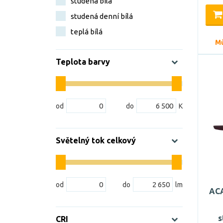
studená bílá
studená denní bílá
teplá bílá
Mů
Teplota barvy
Světelný tok celkový
ACA
s
CRI