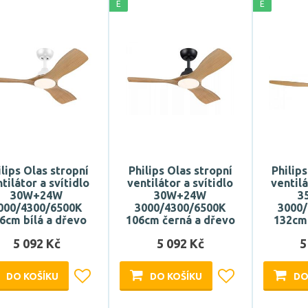
E
E
ilips Olas stropní
Philips Olas stropní
Philip
tilátor a svítidlo
ventilátor a svítidlo
ventilá
30W+24W
30W+24W
3
000/4300/6500K
3000/4300/6500K
3000
6cm bílá a dřevo
106cm černá a dřevo
132cm 
5 092 Kč
5 092 Kč
5
DO KOŠÍKU
DO KOŠÍKU
DO