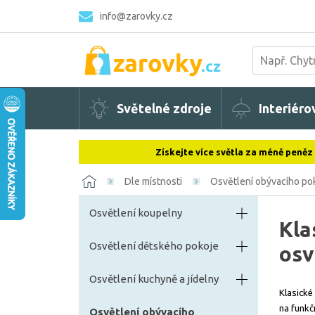
info@zarovky.cz
Světelné zdroje
Interiéro
Získejte více světla za méně peněz
Dle místnosti
Osvětlení obývacího po
Osvětlení koupelny
Kla
Osvětlení dětského pokoje
osv
Osvětlení kuchyně a jídelny
Klasické
na funkč
Osvětlení obývacího