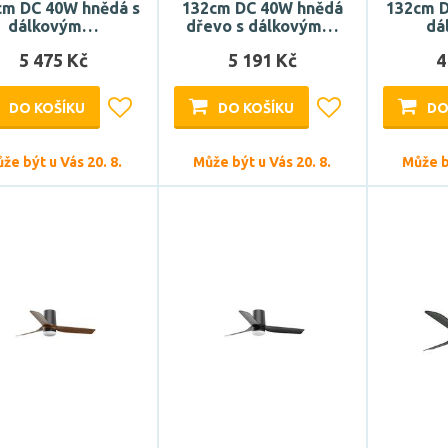
cm DC 40W hnědá s
132cm DC 40W hnědá
132cm D
dálkovým…
dřevo s dálkovým…
dá
5 475 Kč
5 191 Kč
4
DO KOŠÍKU
DO KOŠÍKU
DO
že být u Vás 20. 8.
Může být u Vás 20. 8.
Může bý