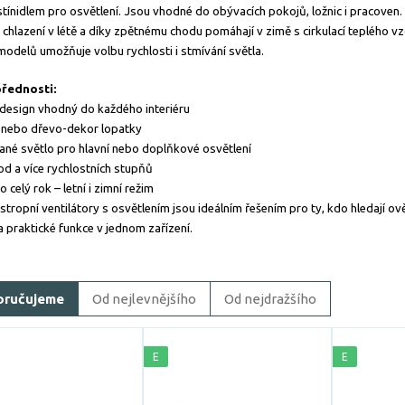
stínidlem pro osvětlení. Jsou vhodné do obývacích pokojů, ložnic i pracoven.
 chlazení v létě a díky zpětnému chodu pomáhají v zimě s cirkulací teplého v
modelů umožňuje volbu rychlosti i stmívání světla.
přednosti:
 design vhodný do každého interiéru
 nebo dřevo-dekor lopatky
ané světlo pro hlavní nebo doplňkové osvětlení
od a více rychlostních stupňů
o celý rok – letní i zimní režim
 stropní ventilátory s osvětlením jsou ideálním řešením pro ty, kdo hledají ově
a praktické funkce v jednom zařízení.
oručujeme
Od nejlevnějšího
Od nejdražšího
E
E