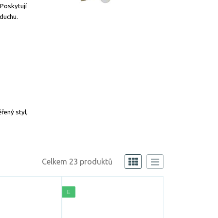
 Poskytují
zduchu.
řený styl,
Celkem 23 produktů
E