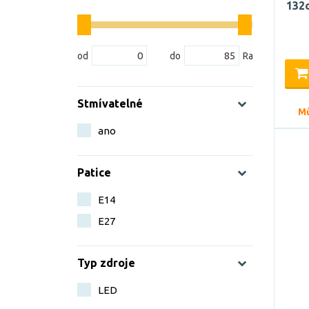
132
Stmívatelné
Mů
ano
Patice
E14
E27
Typ zdroje
LED