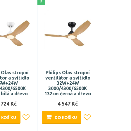
E
s Olas stropní
Philips Olas stropní
tor a svítidlo
ventilátor a svítidlo
5W+24W
32W+24W
/4300/6500K
3000/4300/6500K
bílá a dřevo
132cm černá a dřevo
 724 Kč
4 547 Kč
 KOŠÍKU
DO KOŠÍKU