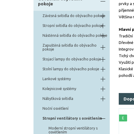
pokoje
prvky a 
příjemné
Závěsná svítidla do obývacího pokoje
Většina 
Stropní svítidla do obývacího pokoje
Hlavní 
Nástěnná svítidla do obývacího pokoje
Tradiční
Dřevěné
Zapuštěná svítidla do obývacího
Integrov
pokoje
Tichý ch
Stojací lampy do obývacího pokoje
Využití p
Klasické
Stolní lampy do obývacího pokoje
pohodlí 
Lankové systémy
Kolejnicové systémy
Dop
Nábytková svítidla
Noční osvětlení
E
Stropní ventilátory s osvětlením
Moderní stropní ventilátory s
osvětlením