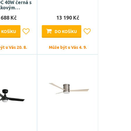
C 40W černá s
lkovým…
 688 Kč
13 190 Kč
 KOŠÍKU
DO KOŠÍKU
t u Vás 20. 8.
Může být u Vás 4. 9.