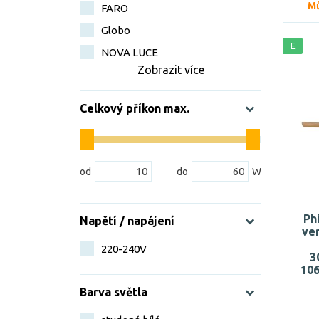
Mů
FARO
Globo
E
NOVA LUCE
Zobrazit více
Celkový příkon max.
Ph
Napětí / napájení
ven
220-240V
3
106
Barva světla