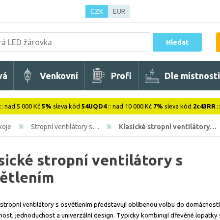
CZK
EUR
Hledat
vá
Venkovní
Profi
Dle místnosti
:: nad 5 000 Kč
5%
sleva kód
54UQD4
:: nad 10 000 Kč
7%
sleva kód
2c43RR
:
koje
Stropní ventilátory s…
Klasické stropní ventilátory…
sické stropní ventilátory s
ětlením
 stropní ventilátory s osvětlením představují oblíbenou volbu do domácností
nost, jednoduchost a univerzální design. Typicky kombinují dřevěné lopatky