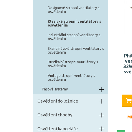
Designové stropní ventilátory s
osvětlením
Klasické stropní ventilátory s
osvětlením
Industriální stropní ventilátory s
osvětlením
Skandinávské stropní ventilátory s
osvětlením
Phi
ven
Rustikální stropní ventilátory s
32
osvětlením
svě
Vintage stropní ventilátory s
osvětlením
Pásové systémy
Osvětlení do ložnice
Osvětlení chodby
Mů
Osvětlení kanceláře