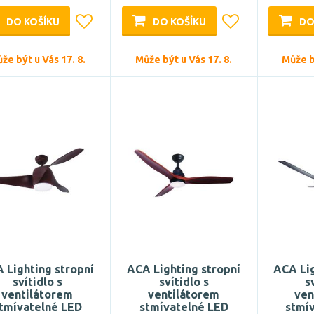
DO KOŠÍKU
DO KOŠÍKU
DO
že být u Vás 17. 8.
Může být u Vás 17. 8.
Může bý
 Lighting stropní
ACA Lighting stropní
ACA Lig
svítidlo s
svítidlo s
s
ventilátorem
ventilátorem
ven
tmívatelné LED
stmívatelné LED
stmí