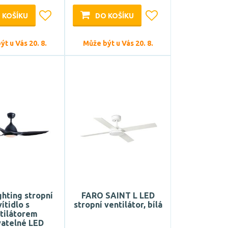
 KOŠÍKU
DO KOŠÍKU
t u Vás 20. 8.
Může být u Vás 20. 8.
hting stropní
FARO SAINT L LED
vítidlo s
stropní ventilátor, bílá
tilátorem
vatelné LED