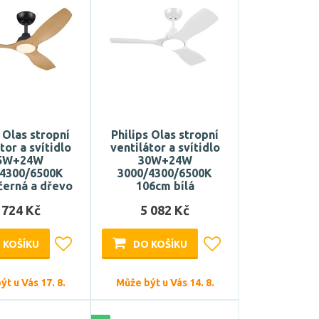
s Olas stropní
Philips Olas stropní
tor a svítidlo
ventilátor a svítidlo
5W+24W
30W+24W
/4300/6500K
3000/4300/6500K
černá a dřevo
106cm bílá
 724 Kč
5 082 Kč
 KOŠÍKU
DO KOŠÍKU
t u Vás 17. 8.
Může být u Vás 14. 8.