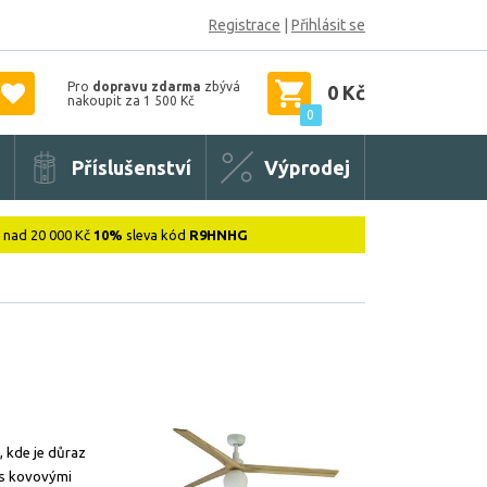
Registrace
|
Přihlásit se
Pro
dopravu zdarma
zbývá
0 Kč
nakoupit za 1 500 Kč
0
Příslušenství
Výprodej
: nad 20 000 Kč
10%
sleva kód
R9HNHG
, kde je důraz
 s kovovými