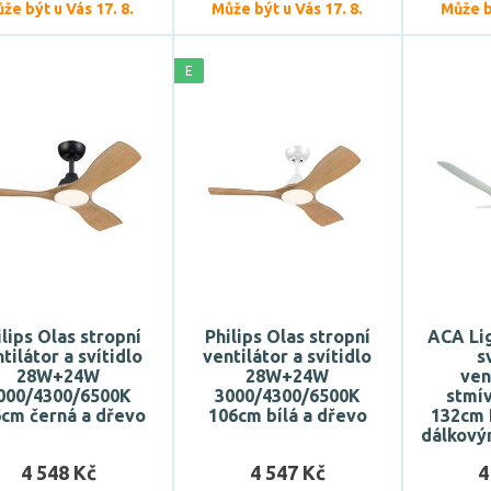
že být u Vás 17. 8.
Může být u Vás 17. 8.
Může bý
E
ilips Olas stropní
Philips Olas stropní
ACA Lig
tilátor a svítidlo
ventilátor a svítidlo
s
28W+24W
28W+24W
ven
000/4300/6500K
3000/4300/6500K
stmí
cm černá a dřevo
106cm bílá a dřevo
132cm 
dálkový
4 548 Kč
4 547 Kč
4