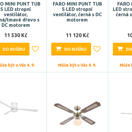
O MINI PUNT TUB
FARO MINI PUNT TUB
FARO 
S LED stropní
S LED stropní
LED stro
ventilátor,
ventilátor, černá s DC
černá 
ná/tmavé dřevo s
motorem
DC motorem
11 530 Kč
11 120 Kč
1
DO KOŠÍKU
DO KOŠÍKU
DO
ůže být u Vás 4. 9.
Může být u Vás 4. 9.
Může b