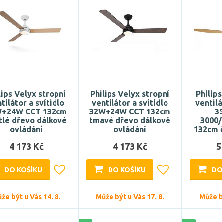
lips Velyx stropní
Philips Velyx stropní
Philip
tilátor a svítidlo
ventilátor a svítidlo
ventilá
W+24W CCT 132cm
32W+24W CCT 132cm
3
tlé dřevo dálkové
tmavé dřevo dálkové
3000
ovládání
ovládání
132cm 
4 173 Kč
4 173 Kč
5
DO KOŠÍKU
DO KOŠÍKU
DO
že být u Vás 14. 8.
Může být u Vás 17. 8.
Může bý