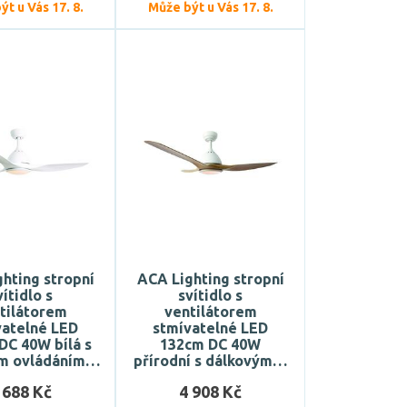
t u Vás 17. 8.
Může být u Vás 17. 8.
hting stropní
ACA Lighting stropní
vítidlo s
svítidlo s
tilátorem
ventilátorem
vatelné LED
stmívatelné LED
DC 40W bílá s
132cm DC 40W
m ovládáním…
přírodní s dálkovým…
 688 Kč
4 908 Kč