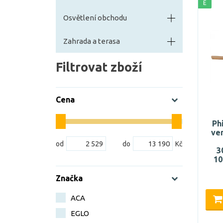
E
Osvětlení obchodu
Zahrada a terasa
Filtrovat zboží
Cena
Ph
ven
3
10
Značka
ACA
EGLO