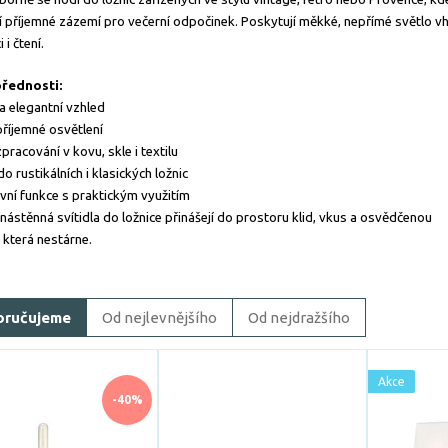
í příjemné zázemí pro večerní odpočinek. Poskytují měkké, nepřímé světlo 
 i čtení.
přednosti:
 a elegantní vzhled
příjemné osvětlení
zpracování v kovu, skle i textilu
o rustikálních i klasických ložnic
vní funkce s praktickým využitím
 nástěnná svítidla do ložnice přinášejí do prostoru klid, vkus a osvědčenou
, která nestárne.
oručujeme
Od nejlevnějšího
Od nejdražšího
Akce
-40%