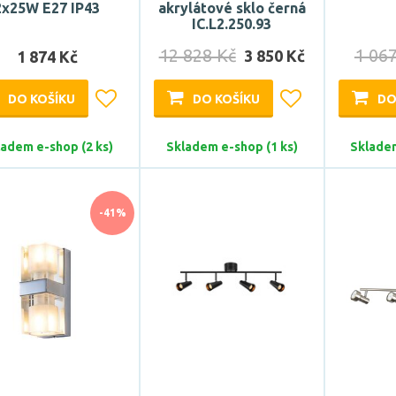
2x25W E27 IP43
akrylátové sklo černá
IC.L2.250.93
12 828 Kč
1 06
3 850 Kč
1 874 Kč
DO KOŠÍKU
DO KOŠÍKU
DO
ladem e-shop (2 ks)
Skladem e-shop (1 ks)
Skladem
-41%