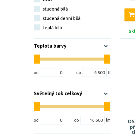
1
studená bílá
studená denní bílá
teplá bílá
Sk
Teplota barvy
Světelný tok celkový
OS
př
s