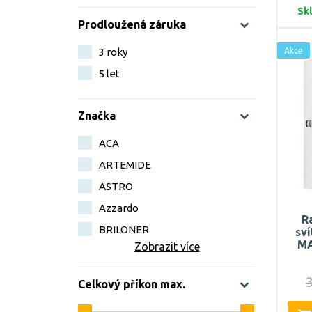
Sk
Prodloužená záruka
3 roky
Akce
5 let
Značka
ACA
ARTEMIDE
ASTRO
Azzardo
R
BRILONER
sví
MA
Zobrazit více
Celkový příkon max.