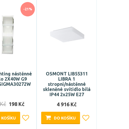
-21%
hting nástěnné
OSMONT LIB55311
dlo 2X40W G9
LIBRA 1
SIGMA30272W
stropní/nástěnné
skleněné svítidlo bílá
IP44 2x25W E27
 Kč
198 Kč
4 916 Kč
 KOŠÍKU
DO KOŠÍKU