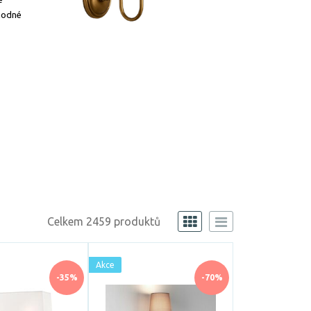
vhodné
Celkem 2459 produktů
Akce
-35%
-70%