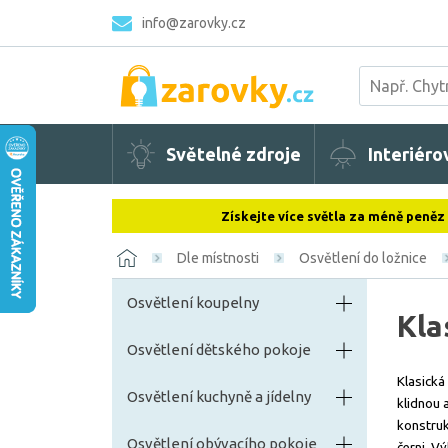
info@zarovky.cz
Světelné zdroje
Interiéro
Získejte více světla za méně peněz
Dle místnosti
Osvětlení do ložnice
Osvětlení koupelny
Kla
Osvětlení dětského pokoje
Klasická
Osvětlení kuchyně a jídelny
klidnou 
konstruk
Osvětlení obývacího pokoje
černi. V