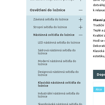
dotvářej
Osvětlení do ložnice
k relaxaci
Závěsná svítidla do ložnice
Hlavní 
Tradiční
Stropní svítidla do ložnice
Teplé a 
Nástěnná svítidla do ložnice
Kvalitní 
Hodí se d
LED nástěnná svítidla do ložnice
Dekorati
Sádrová nástěnná svítidla do
Klasická
ložnice
estetiku
Moderní nástěnná svítidla do
ložnice
Designová nástěnná svítidla do
Dop
ložnice
Klasická nástěnná svítidla do
ložnice
Akce
Industriální nástěnná svítidla do
ložnice
Skandinávská nástěnná svítidla do