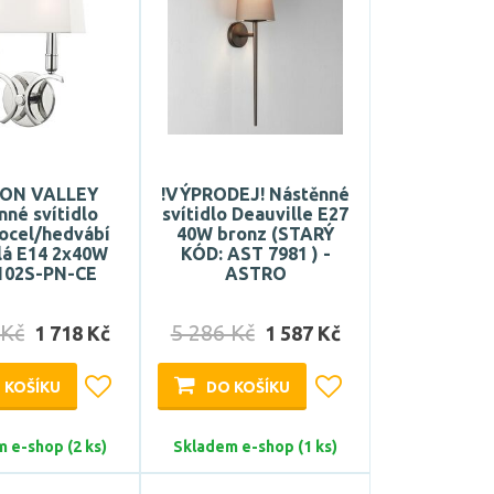
ON VALLEY
!VÝPRODEJ! Nástěnné
nné svítidlo
svítidlo Deauville E27
ocel/hedvábí
40W bronz (STARÝ
ílá E14 2x40W
KÓD: AST 7981 ) -
102S-PN-CE
ASTRO
 Kč
5 286 Kč
1 718 Kč
1 587 Kč
 KOŠÍKU
DO KOŠÍKU
 e-shop (2 ks)
Skladem e-shop (1 ks)