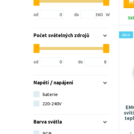
Sk
Počet světelných zdrojů
Akce
Napětí / napájení
baterie
220-240V
EMO
svít
tep
Barva světla
RGB