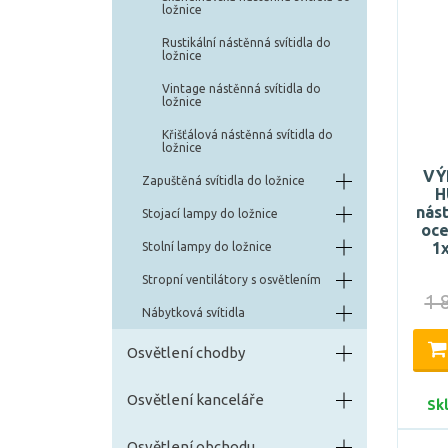
ložnice
Rustikální nástěnná svítidla do
ložnice
Vintage nástěnná svítidla do
ložnice
Křišťálová nástěnná svítidla do
ložnice
VÝ
Zapuštěná svítidla do ložnice
H
nás
Stojací lampy do ložnice
oce
1
Stolní lampy do ložnice
Stropní ventilátory s osvětlením
1 
Nábytková svítidla
Osvětlení chodby
Osvětlení kanceláře
Sk
Osvětlení obchodu