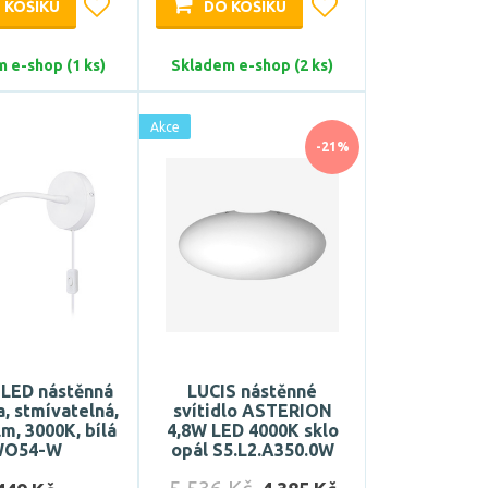
 KOŠÍKU
DO KOŠÍKU
 e-shop (1 ks)
Skladem e-shop (2 ks)
Akce
-21%
 LED nástěnná
LUCIS nástěnné
, stmívatelná,
svítidlo ASTERION
m, 3000K, bílá
4,8W LED 4000K sklo
WO54-W
opál S5.L2.A350.0W