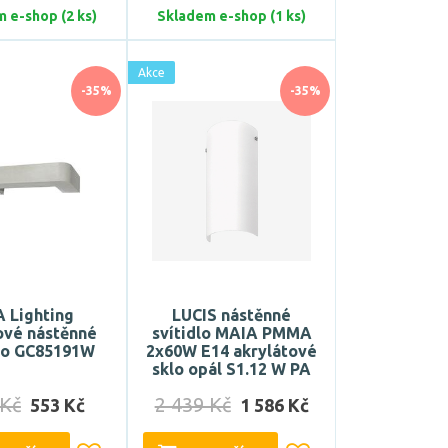
 e-shop (2 ks)
Skladem e-shop (1 ks)
Akce
-35%
-35%
 Lighting
LUCIS nástěnné
ové nástěnné
svítidlo MAIA PMMA
dlo GC85191W
2x60W E14 akrylátové
sklo opál S1.12 W PA
 Kč
2 439 Kč
553 Kč
1 586 Kč