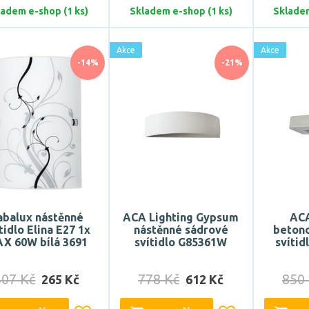
ladem e-shop (1 ks)
Skladem e-shop (1 ks)
Skladem
Akce
Akce
-14%
-21%
abalux nástěnné
ACA Lighting Gypsum
ACA
tidlo Elina E27 1x
nástěnné sádrové
beton
X 60W bílá 3691
svítidlo G85361W
svíti
307 Kč
778 Kč
850
265 Kč
612 Kč