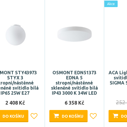
Akce
MONT STY43973
OSMONT EDN51373
ACA Lig
STYX 3
EDNA 5
svíti
tropní/nástěnné
stropní/nástěnné
SIGMA 
eněné svítidlo bílá
skleněné svítidlo bílá
IP65 25W E27
IP43 3000 K 34W LED
252
2 408 Kč
6 358 Kč
DO KOŠÍKU
DO KOŠÍKU
DO