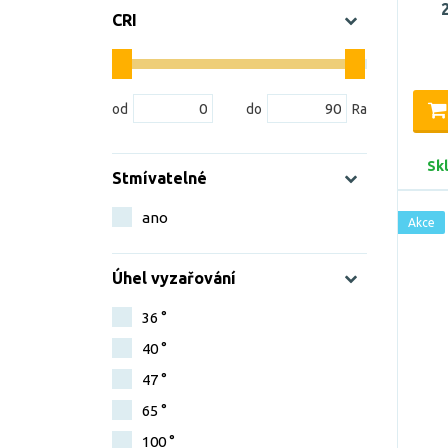
CRI
Sk
Stmívatelné
ano
Akce
Úhel vyzařování
36 °
40 °
47 °
65 °
100 °