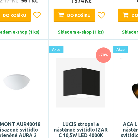
 217 Kč
961 Kč
1 574 Kč
DO KOŠÍKU
DO KOŠÍKU
DO
ladem e-shop (1 ks)
Skladem e-shop (1 ks)
Skladem
Akce
Akce
-70%
MONT AUR40018
LUCIS stropní a
ACA L
isazené svítidlo
nástěnné svítidlo IZAR
nástěn
kleněné AURA 2
C 10,5W LED 4000K
svítid