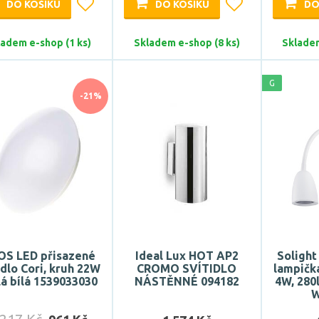
DO KOŠÍKU
DO KOŠÍKU
DO
ladem e-shop (1 ks)
Skladem e-shop (8 ks)
Skladem
G
-21%
S LED přisazené
Ideal Lux HOT AP2
Solight
idlo Cori, kruh 22W
CROMO SVÍTIDLO
lampička
lá bílá 1539033030
NÁSTĚNNÉ 094182
4W, 280l