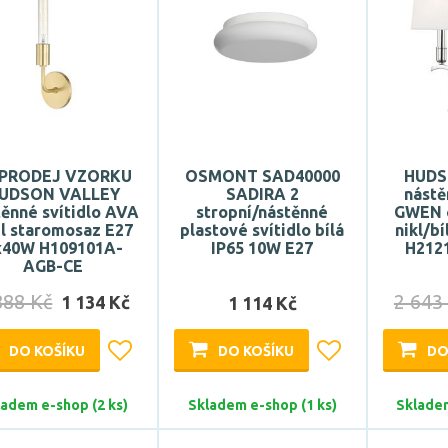
PRODEJ VZORKU
OSMONT SAD40000
HUDS
UDSON VALLEY
SADIRA 2
nástě
těnné svítidlo AVA
stropní/nástěnné
GWEN 
l staromosaz E27
plastové svítidlo bílá
nikl/b
x40W H109101A-
IP65 10W E27
H212
AGB-CE
888 Kč
2 643
1 134 Kč
1 114 Kč
DO KOŠÍKU
DO KOŠÍKU
DO
ladem e-shop (2 ks)
Skladem e-shop (1 ks)
Skladem