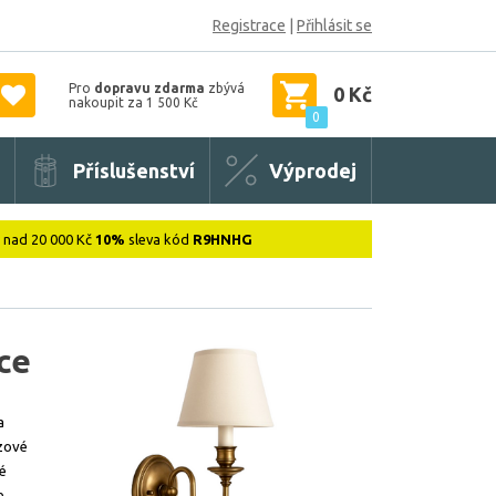
Registrace
|
Přihlásit se
Pro
dopravu zdarma
zbývá
0 Kč
nakoupit za 1 500 Kč
0
Příslušenství
Výprodej
: nad 20 000 Kč
10%
sleva kód
R9HNHG
ce
a
nzové
né
e