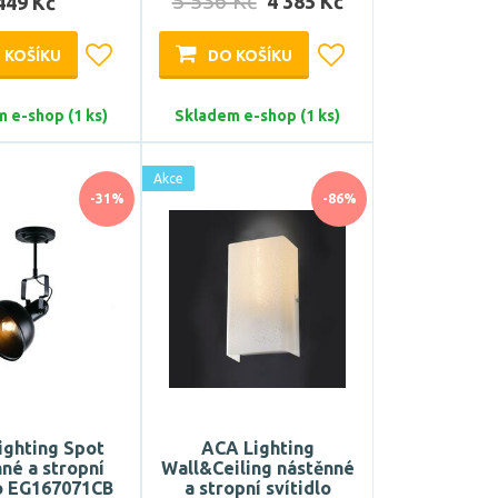
5 536 Kč
4 385 Kč
449 Kč
 KOŠÍKU
DO KOŠÍKU
 e-shop (1 ks)
Skladem e-shop (1 ks)
Akce
-31%
-86%
ighting Spot
ACA Lighting
né a stropní
Wall&Ceiling nástěnné
lo EG167071CB
a stropní svítidlo