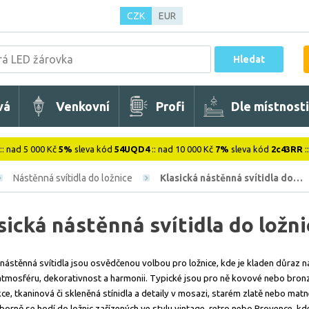
CZK
EUR
Hledat
vá
Venkovní
Profi
Dle místnosti
:: nad 5 000 Kč
5%
sleva kód
54UQD4
:: nad 10 000 Kč
7%
sleva kód
2c43RR
:
Nástěnná svítidla do ložnice
Klasická nástěnná svítidla do…
sická nástěnná svítidla do ložni
 nástěnná svítidla jsou osvědčenou volbou pro ložnice, kde je kladen důraz n
atmosféru, dekorativnost a harmonii. Typické jsou pro ně kovové nebo bro
ce, tkaninová či skleněná stínidla a detaily v mosazi, starém zlatě nebo mat
ýborně se hodí do ložnic zařízených ve stylu vintage, retro nebo Provence, kd