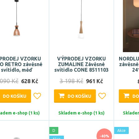
PRODEJ VZORKU
VÝPRODEJ VZORKU
NORDLUX
O RETRO závěsné
ZUMALINE Závěsné
závěsné 
svítidlo, měď
svítidlo CONE 8511103
24
 090 Kč
3 198 Kč
628 Kč
961 Kč
DO KOŠÍKU
DO KOŠÍKU
DO
ladem e-shop (1 ks)
Skladem e-shop (1 ks)
Skladem
D
Akce
-40%