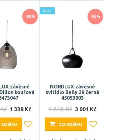
Akce
-35%
-35%
UX závěsné
NORDLUX závěsné
 Dillon kouřová
svítídlo Belly 29 černá
6473047
45053003
 Kč
4 616 Kč
1 338 Kč
3 001 Kč
 KOŠÍKU
DO KOŠÍKU