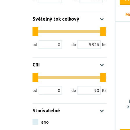
Mů
Světelný tok celkový
CRI
z
Stmívatelné
ano