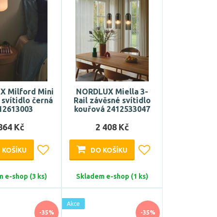
 Milford Mini
NORDLUX Miella 3-
svítidlo černá
Rail závěsné svítidlo
12613003
kouřová 2412533047
864 Kč
2 408 Kč
 KOŠÍKU
DO KOŠÍKU
 e-shop (3 ks)
Skladem e-shop (1 ks)
Akce
-35%
-35%