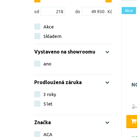
Akce
Akce
Skladem
Vystaveno na showroomu
ano
Prodloužená záruka
N
3 roky
5 let
2
Značka
ACA