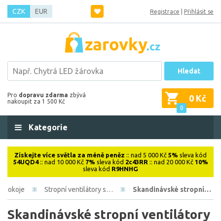
CZK
EUR
Registrace
|
Přihlásit se
Hledat
Pro
dopravu zdarma
zbývá
0 Kč
nakoupit za 1 500 Kč
0
Kategorie
Získejte více světla za méně peněz
:: nad 5 000 Kč
5%
sleva kód
54UQD4
:: nad 10 000 Kč
7%
sleva kód
2c43RR
:: nad 20 000 Kč
10%
sleva kód
R9HNHG
o pokoje
Stropní ventilátory s…
Skandinávské stropní…
Skandinávské stropní ventilátory