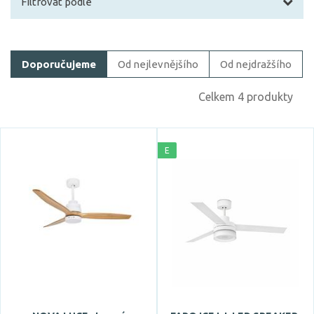
Filtrovat podle
Filtrovat zboží
Doporučujeme
Od nejlevnějšího
Od nejdražšího
Cena
Celkem 4 produkty
E
Značka
Azzardo
FARO
NOVA LUCE
Celkový příkon max.