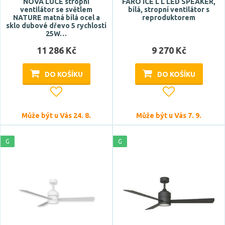
NOVA LUCE stropní
FARO ICE L L LED SPEAKER,
ventilátor se světlem
bílá, stropní ventilátor s
NATURE matná bílá ocel a
reproduktorem
sklo dubové dřevo 5 rychlostí
25W…
11 286 Kč
9 270 Kč
Počet světelných zdrojů
DO KOŠÍKU
DO KOŠÍKU
Může být u Vás 24. 8.
Může být u Vás 7. 9.
G
G
Napětí / napájení
220-240V
Barva světla
studená bílá