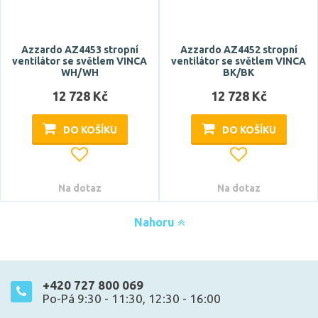
studená denní bílá
teplá bílá
Azzardo AZ4453 stropní
Azzardo AZ4452 stropní
ventilátor se světlem VINCA
ventilátor se světlem VINCA
WH/WH
BK/BK
Teplota barvy
12 728 Kč
12 728 Kč
DO KOŠÍKU
DO KOŠÍKU
Na dotaz
Na dotaz
Světelný tok celkový
Nahoru
+420 727 800 069
Po-Pá 9:30 - 11:30, 12:30 - 16:00
CRI