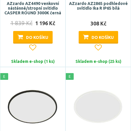
nerezová ocel
AZzardo AZ4490 venkovní
AZzardo AZ2865 podhledové
nástěnné/stropní svítidlo
svítidlo Ika R IP65 bílá
Zobrazit více
CASPER ROUND 3000K černá
1 839 Kč
1 196 Kč
308 Kč
Funkce
DO KOŠÍKU
DO KOŠÍKU
bezrámečkové
bluetooth
Casambi
Skladem e-shop (1 ks)
Skladem e-shop (25 ks)
CCT
DALI
E
E
Zobrazit více
Styl
design
hotel, restaurace
industriální