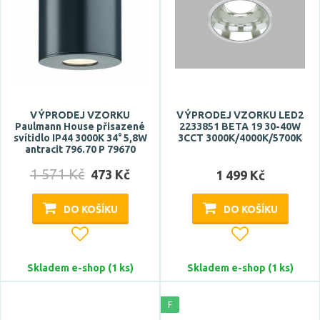
ano
Prodloužená záruka
3 roky
5 let
VÝPRODEJ VZORKU
VÝPRODEJ VZORKU LED2
Paulmann House přisazené
2233851 BETA 19 30-40W
svítidlo IP44 3000K 34° 5,8W
3CCT 3000K/4000K/5700K
antracit 796.70 P 79670
Značka
1 571 Kč
473 Kč
1 499 Kč
ACA
ARTEMIDE
DO KOŠÍKU
DO KOŠÍKU
ASTRO
Azzardo
Skladem e-shop (1 ks)
Skladem e-shop (1 ks)
BPM
Zobrazit více
F