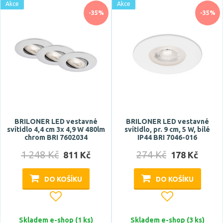
Akce
Akce
-35%
-35%
BRILONER LED vestavné
BRILONER LED vestavné
svítidlo 4,4 cm 3x 4,9 W 480lm
svítidlo, pr. 9 cm, 5 W, bílé
chrom BRI 7602034
IP44 BRI 7046-016
1 248 Kč
274 Kč
811 Kč
178 Kč
DO KOŠÍKU
DO KOŠÍKU
Skladem e-shop (1 ks)
Skladem e-shop (3 ks)