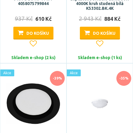
4058075799844
4000K kruh studená bílá
K53302.BK.4K
937 Kč
2 943 Kč
610 Kč
884 Kč
DO KOŠÍKU
DO KOŠÍKU
Skladem e-shop (2 ks)
Skladem e-shop (1 ks)
Akce
Akce
-39%
-35%