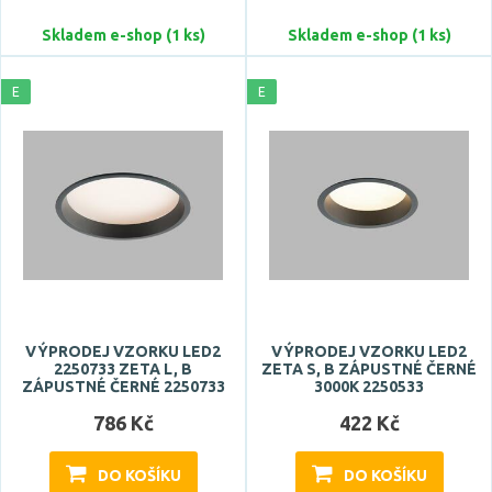
Světelný tok celkový
Skladem e-shop (1 ks)
Skladem e-shop (1 ks)
E
E
Pro prostor o velikosti
<3 m2
<4 m2
<5 m2
<6 m2
VÝPRODEJ VZORKU LED2
VÝPRODEJ VZORKU LED2
2250733 ZETA L, B
ZETA S, B ZÁPUSTNÉ ČERNÉ
<7 m2
ZÁPUSTNÉ ČERNÉ 2250733
3000K 2250533
Zobrazit více
786 Kč
422 Kč
CRI
DO KOŠÍKU
DO KOŠÍKU