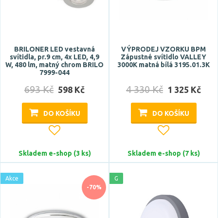
IP23
IP32
IP33
BRILONER LED vestavná
VÝPRODEJ VZORKU BPM
Zobrazit více
svítidla, pr.9 cm, 4x LED, 4,9
Zápustné svítidlo VALLEY
W, 480 lm, matný chrom BRILO
3000K matná bílá 3195.01.3K
7999-044
Průměr
693 Kč
4 330 Kč
598 Kč
1 325 Kč
DO KOŠÍKU
DO KOŠÍKU
Skladem e-shop (3 ks)
Skladem e-shop (7 ks)
Výška
Akce
G
-70%