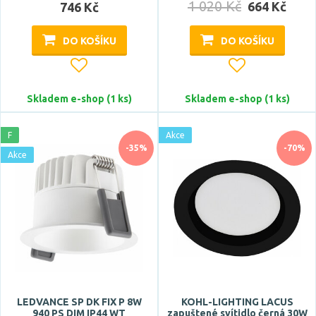
1 020 Kč
664 Kč
746 Kč
DO KOŠÍKU
DO KOŠÍKU
Skladem e-shop (1 ks)
Skladem e-shop (1 ks)
F
Akce
-35%
-70%
Akce
LEDVANCE SP DK FIX P 8W
KOHL-LIGHTING LACUS
940 PS DIM IP44 WT
zapuštené svítidlo černá 30W