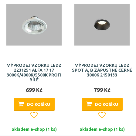
Celkový příkon max.
Počet světelných zdrojů
VÝPRODEJ VZORKU LED2
VÝPRODEJ VZORKU LED2
2231251 ALFA 17 17
SPOT A, B ZÁPUSTNÉ ČERNÉ
3000K/4000K/5500K PROFI
3000K 2150133
BÍLÉ
699 Kč
799 Kč
Napětí / napájení
DO KOŠÍKU
DO KOŠÍKU
baterie
vyžaduje předřadník
Skladem e-shop (1 ks)
Skladem e-shop (1 ks)
12V