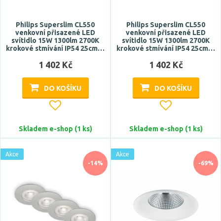
klasický
moderní
Philips Superslim CL550
Philips Superslim CL550
venkovní přisazené LED
venkovní přisazené LED
Zobrazit více
svítidlo 15W 1300lm 2700K
svítidlo 15W 1300lm 2700K
krokové stmívání IP54 25cm…
krokové stmívání IP54 25cm…
Tvar / motiv
1 402 Kč
1 402 Kč
hranatý
DO KOŠÍKU
DO KOŠÍKU
koule
kónický
kulatý
Skladem e-shop (1 ks)
Skladem e-shop (1 ks)
neobvyklý
Zobrazit více
Akce
Akce
-14%
-69%
Stupeň krytí
IP20
IP22