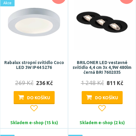
Akce
54 mm
55 mm
Zobrazit více
Montážní hloubka
Rabalux stropní svítidlo Coco
BRILONER LED vestavné
LED 3W IP44 5276
svítidlo 4,4 cm 3x 4,9W 480lm
černá BRI 7602035
269 Kč
1 248 Kč
236 Kč
811 Kč
DO KOŠÍKU
DO KOŠÍKU
Skladem e-shop (15 ks)
Skladem e-shop (2 ks)