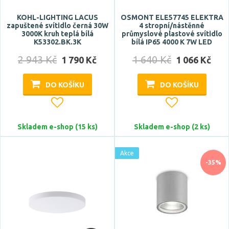
KOHL-LIGHTING LACUS
OSMONT ELE57745 ELEKTRA
zapuštené svítidlo černá 30W
4 stropní/nástěnné
3000K kruh teplá bílá
průmyslové plastové svítidlo
K53302.BK.3K
bílá IP65 4000 K 7W LED
2 943 Kč
1 640 Kč
1 790 Kč
1 066 Kč
DO KOŠÍKU
DO KOŠÍKU
Skladem e-shop (15 ks)
Skladem e-shop (2 ks)
Akce
-35%