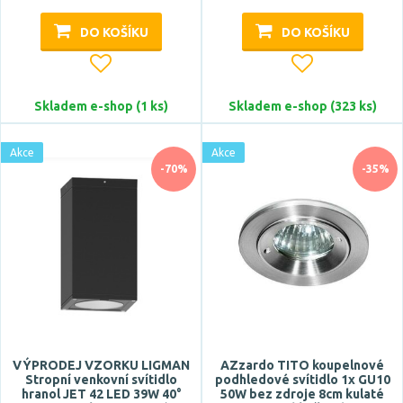
Patice
DO KOŠÍKU
DO KOŠÍKU
E14
E27
Skladem e-shop (1 ks)
Skladem e-shop (323 ks)
G9
GU5,3
Akce
Akce
-70%
-35%
GU10
Zobrazit více
Typ zdroje
LED
Zdroj světla součástí
VÝPRODEJ VZORKU LIGMAN
AZzardo TITO koupelnové
ano
Stropní venkovní svítidlo
podhledové svítidlo 1x GU10
hranol JET 42 LED 39W 40°
50W bez zdroje 8cm kulaté
ne