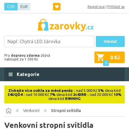
CZK
EUR
Registrace
|
Přihlásit se
Hledat
Pro
dopravu zdarma
zbývá
0 Kč
nakoupit za 1 500 Kč
0
Kategorie
Získejte více světla za méně peněz
:: nad 5 000 Kč
5%
sleva kód
54UQD4
:: nad 10 000 Kč
7%
sleva kód
2c43RR
:: nad 20 000 Kč
10%
sleva kód
R9HNHG
Venkovní
Stropní svítidla
Venkovní stropní svítidla