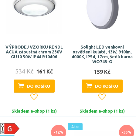
Šířka
VÝPRODEJ VZORKU RENDL
Solight LED venkovní
ACUA zápustná chrom 230V
osvětlení kulaté, 13W, 910lm,
Délka
GU10 50W IP44 R10406
4000K, IP54, 17cm, šedá barva
WO745-G
534 Kč
161 Kč
159 Kč
DO KOŠÍKU
DO KOŠÍKU
Montážní otvor
Skladem e-shop (1 ks)
Skladem e-shop (1 ks)
47 mm
50-85 mm
Akce
-12%
-35%
50-140 mm