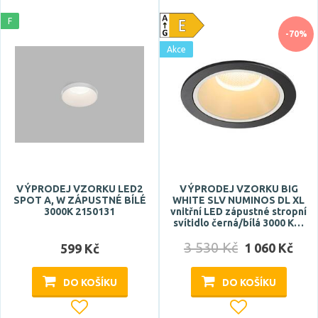
12V DC
F
24V DC
-70%
Zobrazit více
Akce
Barva světla
RGB
studená bílá
studená denní bílá
teplá bílá
VÝPRODEJ VZORKU LED2
VÝPRODEJ VZORKU BIG
SPOT A, W ZÁPUSTNÉ BÍLÉ
WHITE SLV NUMINOS DL XL
3000K 2150131
vnitřní LED zápustné stropní
Teplota barvy
svítidlo černá/bílá 3000 K…
3 530 Kč
1 060 Kč
599 Kč
DO KOŠÍKU
DO KOŠÍKU