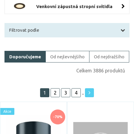
Venkovní zápustná stropní svítidla
Filtrovat podle
Filtrovat zboží
Doporučujeme
Od nejlevnějšího
Od nejdražšího
Cena
Celkem 3886 produktů
1
2
3
4
..
Akce
Akce
Skladem
-70%
Vystaveno na showroomu