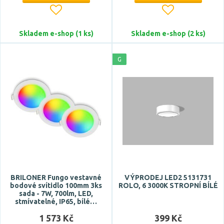
Skladem e-shop (1 ks)
Skladem e-shop (2 ks)
G
Stmívatelné
ano
Úhel vyzařování
4 °
5 °
10 °
BRILONER Fungo vestavné
VÝPRODEJ LED2 5131731
12 °
bodové svítidlo 100mm 3ks
ROLO, 6 3000K STROPNÍ BÍLÉ
sada - 7W, 700lm, LED,
13 °
stmívatelné, IP65, bílé…
Zobrazit více
1 573 Kč
399 Kč