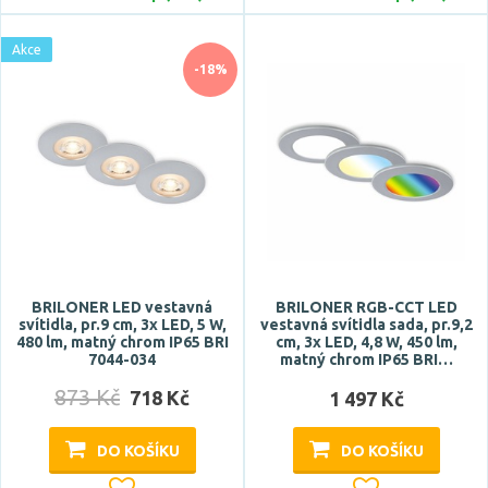
Akce
-18%
BRILONER LED vestavná
BRILONER RGB-CCT LED
svítidla, pr.9 cm, 3x LED, 5 W,
vestavná svítidla sada, pr.9,2
480 lm, matný chrom IP65 BRI
cm, 3x LED, 4,8 W, 450 lm,
7044-034
matný chrom IP65 BRI…
873 Kč
718 Kč
1 497 Kč
DO KOŠÍKU
DO KOŠÍKU