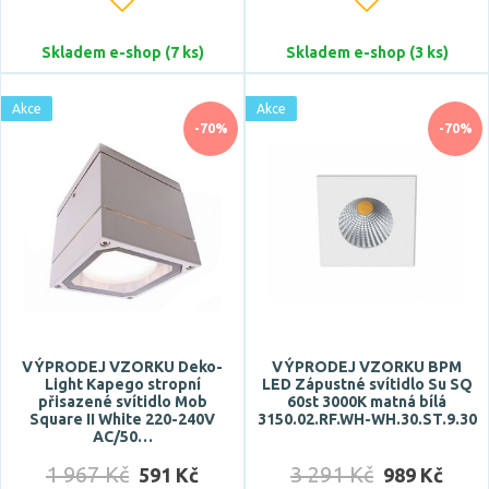
Skladem e-shop (7 ks)
Skladem e-shop (3 ks)
Akce
Akce
-70%
-70%
VÝPRODEJ VZORKU Deko-
VÝPRODEJ VZORKU BPM
Light Kapego stropní
LED Zápustné svítidlo Su SQ
přisazené svítidlo Mob
60st 3000K matná bílá
Square II White 220-240V
3150.02.RF.WH-WH.30.ST.9.30
AC/50…
1 967 Kč
3 291 Kč
591 Kč
989 Kč