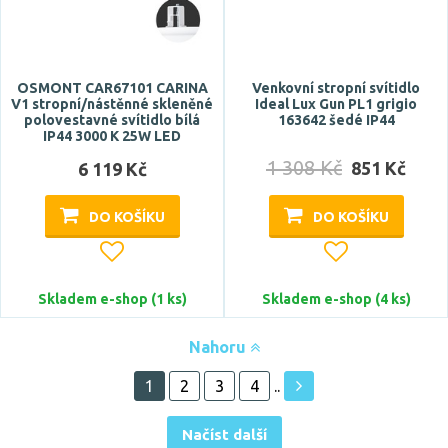
OSMONT CAR67101 CARINA
Venkovní stropní svítidlo
V1 stropní/nástěnné skleněné
Ideal Lux Gun PL1 grigio
polovestavné svítidlo bílá
163642 šedé IP44
IP44 3000 K 25W LED
1 308 Kč
851 Kč
6 119 Kč
DO KOŠÍKU
DO KOŠÍKU
Skladem e-shop (1 ks)
Skladem e-shop (4 ks)
Nahoru
1
2
3
4
..
Načíst další