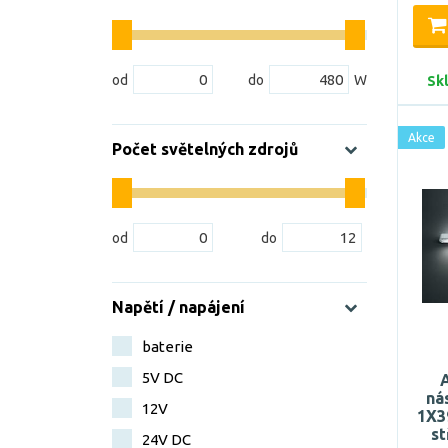
Sk
Akce
Počet světelných zdrojů
Napětí / napájení
baterie
5V DC
ná
12V
1X3
st
24V DC