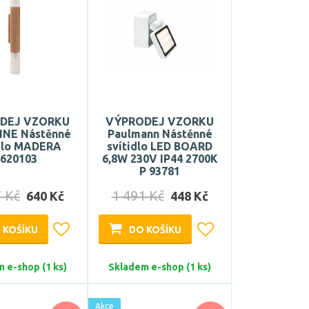
DEJ VZORKU
VÝPRODEJ VZORKU
NE Nástěnné
Paulmann Nástěnné
idlo MADERA
svítidlo LED BOARD
6620103
6,8W 230V IP44 2700K
P 93781
7 Kč
1 491 Kč
640 Kč
448 Kč
 KOŠÍKU
DO KOŠÍKU
 e-shop (1 ks)
Skladem e-shop (1 ks)
Akce