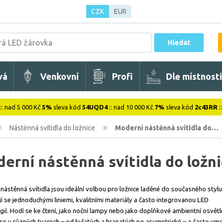
CZK
EUR
Hledat
vá
Venkovní
Profi
Dle místnosti
:: nad 5 000 Kč
5%
sleva kód
54UQD4
:: nad 10 000 Kč
7%
sleva kód
2c43RR
:
Nástěnná svítidla do ložnice
Moderní nástěnná svítidla do…
erní nástěnná svítidla do ložn
nástěnná svítidla jsou ideální volbou pro ložnice laděné do současného stylu
í se jednoduchými liniemi, kvalitními materiály a často integrovanou LED
gií. Hodí se ke čtení, jako noční lampy nebo jako doplňkové ambientní osvětl
 se v různých tvarech – od kulatých a hranatých po asymetrické – a často um