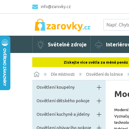
info@zarovky.cz
Světelné zdroje
Interiéro
Získejte více světla za méně peněz
Dle místnosti
Osvětlení do ložnice
Osvětlení koupelny
Mod
Osvětlení dětského pokoje
Moderní 
Osvětlení kuchyně a jídelny
Vyznačuj
technolo
Osvětlení obývacího pokoje
Nabízejí