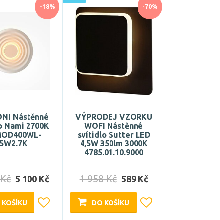
-18%
-70%
NI Nástěnné
VÝPRODEJ VZORKU
lo Nami 2700K
WOFI Nástěnné
MOD400WL-
svítidlo Sutter LED
5W2.7K
4,5W 350lm 3000K
4785.01.10.9000
 Kč
1 958 Kč
5 100 Kč
589 Kč
 KOŠÍKU
DO KOŠÍKU