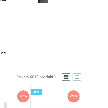
ch
o pro
Celkem 6615 produktů
Akce
-70%
-70%