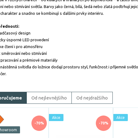
í nebo stmívání světla. Barvy jako černá, bílá, šedá nebo zlatá podtrhují jeji
charakter a snadno se kombinují s dalšími prvky interiéru.
přednosti:
nadčasový design
cky úsporné LED provedení
e čtení i pro atmosféru
 směrování nebo stmívání
 zpracování a prémiové materiály
nástěnná svítidla do ložnice dodají prostoru styl, funkčnost i příjemné světl
čer.
oručujeme
Od nejlevnějšího
Od nejdražšího
Akce
Akce
-70%
-70%
Showroom