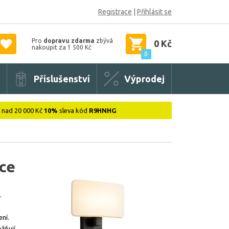
Registrace
|
Přihlásit se
Pro
dopravu zdarma
zbývá
0 Kč
nakoupit za 1 500 Kč
0
Příslušenství
Výprodej
: nad 20 000 Kč
10%
sleva kód
R9HNHG
ice
.
ení.
ožňují