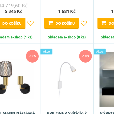
14 719,60 Kč
5 345 Kč
1 681 Kč
1
DO KOŠÍKU
DO KOŠÍKU
DO
ladem e-shop (1 ks)
Skladem e-shop (8 ks)
Skladem
Akce
Akce
-35%
-18%
LMANN Nástěnné
BRILONER Svítidlo k
VÝPRO