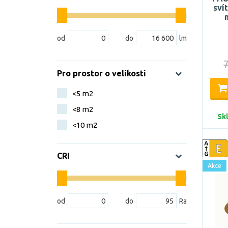
sví
Pro prostor o velikosti
<5 m2
<8 m2
Sk
<10 m2
CRI
Akce