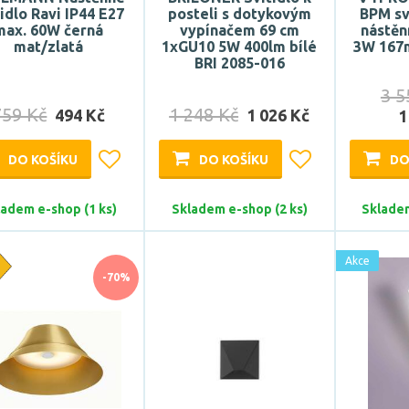
tidlo Ravi IP44 E27
posteli s dotykovým
BPM sví
max. 60W černá
vypínačem 69 cm
nástě
mat/zlatá
1xGU10 5W 400lm bílé
3W 167
BRI 2085-016
3 5
759 Kč
1 248 Kč
494 Kč
1 026 Kč
1
DO KOŠÍKU
DO KOŠÍKU
DO
ladem e-shop (1 ks)
Skladem e-shop (2 ks)
Skladem
Akce
-70%