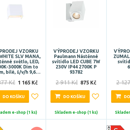
PRODEJ VZORKU
VÝPRODEJ VZORKU
VÝPRO
 WHITE SLV MANA,
Paulmann Nástěnné
ZUMALI
těnné světlo, LED,
svítidlo LED CUBE 7W
svít
00K-3000K Dim to
230V IP44 2700K P
, bílé, š/v/h 9,6…
93782
877 Kč
2 911 Kč
2 12
1 165 Kč
875 Kč
DO KOŠÍKU
DO KOŠÍKU
DO
ladem e-shop (1 ks)
Skladem e-shop (1 ks)
Skladem