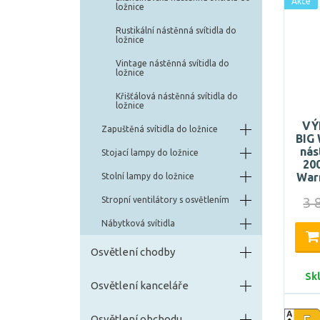
Akce
ložnice
Rustikální nástěnná svítidla do
ložnice
Vintage nástěnná svítidla do
ložnice
Křišťálová nástěnná svítidla do
ložnice
VÝ
Zapuštěná svítidla do ložnice
BIG
nás
Stojací lampy do ložnice
20
Warm
Stolní lampy do ložnice
3 
Stropní ventilátory s osvětlením
Nábytková svítidla
Osvětlení chodby
Sk
Osvětlení kanceláře
Osvětlení obchodu