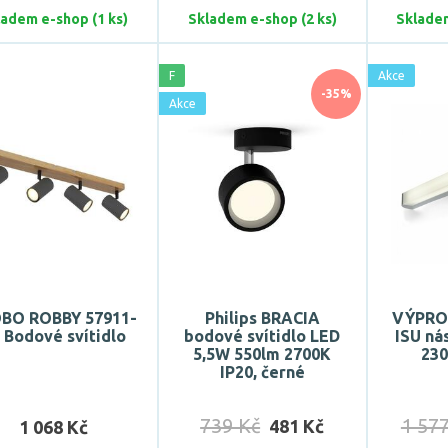
ladem e-shop (1 ks)
Skladem e-shop (2 ks)
Skladem
F
Akce
-35%
Akce
BO ROBBY 57911-
Philips BRACIA
VÝPRO
 Bodové svítidlo
bodové svítidlo LED
ISU ná
5,5W 550lm 2700K
23
IP20, černé
739 Kč
1 57
481 Kč
1 068 Kč