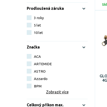
Sk
Prodloužená záruka
3 roky
5 let
10 let
Značka
ACA
ARTEMIDE
ASTRO
GLO
Azzardo
4G
BPM
Zobrazit více
Celkový příkon max.