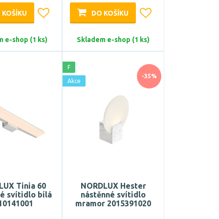
 KOŠÍKU
DO KOŠÍKU
 e-shop (1 ks)
Skladem e-shop (1 ks)
F
-35%
Akce
UX Tinia 60
NORDLUX Hester
é svítidlo bílá
nástěnné svítidlo
10141001
mramor 2015391020