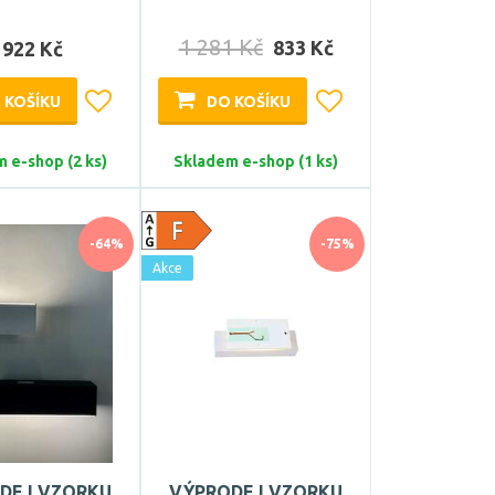
1 281 Kč
833 Kč
 922 Kč
 KOŠÍKU
DO KOŠÍKU
 e-shop (2 ks)
Skladem e-shop (1 ks)
-64%
-75%
Akce
DEJ VZORKU
VÝPRODEJ VZORKU