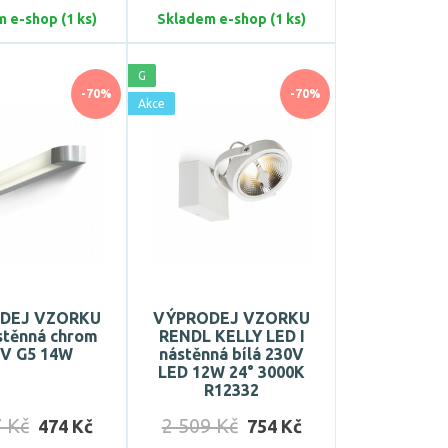
 e-shop (1 ks)
Skladem e-shop (1 ks)
G
-70%
-70%
Akce
DEJ VZORKU
VÝPRODEJ VZORKU
stěnná chrom
RENDL KELLY LED I
0V G5 14W
nástěnná bílá 230V
LED 12W 24° 3000K
R12332
7 Kč
2 509 Kč
474 Kč
754 Kč