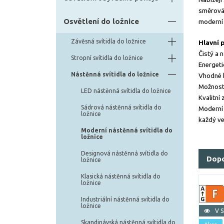
směrován
Osvětlení do ložnice
moderní 
Závěsná svítidla do ložnice
Hlavní 
Čistý a 
Stropní svítidla do ložnice
Energeti
Nástěnná svítidla do ložnice
Vhodné k
Možnost
LED nástěnná svítidla do ložnice
Kvalitní
Sádrová nástěnná svítidla do
Moderní 
ložnice
každý ve
Moderní nástěnná svítidla do
ložnice
Designová nástěnná svítidla do
Dop
ložnice
Klasická nástěnná svítidla do
ložnice
Industriální nástěnná svítidla do
ložnice
V 
Skandinávská nástěnná svítidla do