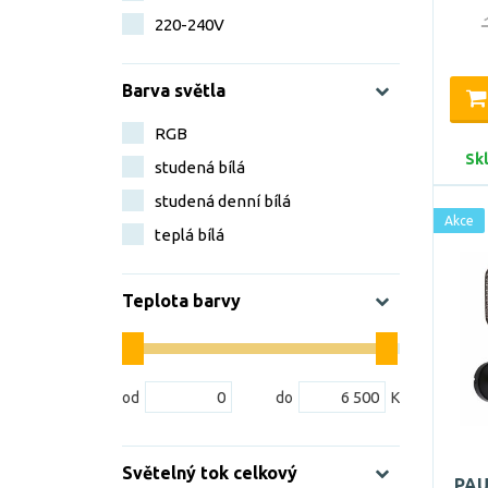
220-240V
Barva světla
RGB
Sk
studená bílá
studená denní bílá
Akce
teplá bílá
Teplota barvy
Světelný tok celkový
PAU