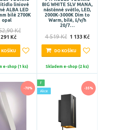
tidlo liniové
BIG WHITE SLV MANA,
nné ALBA LED
nástěnné světlo, LED,
mm bílé 2700K
2000K-3000K Dim to
opal
Warm, bílé, š/v/h
20/7…
52,90 Kč
4 519 Kč
1 133 Kč
 291 Kč
 KOŠÍKU
DO KOŠÍKU
 e-shop (1 ks)
Skladem e-shop (2 ks)
F
-70%
-35%
Akce