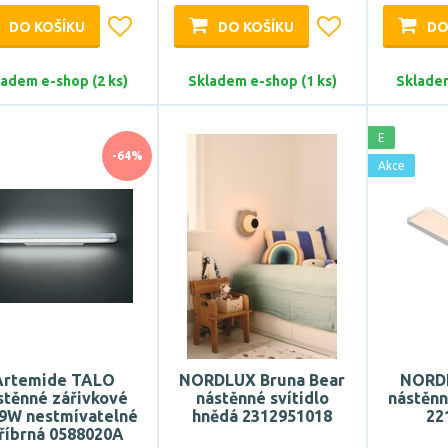
DO KOŠÍKU
DO KOŠÍKU
DO
ladem e-shop (2 ks)
Skladem e-shop (1 ks)
Skladem
E
-64%
Akce
Artemide TALO
NORDLUX Bruna Bear
NORDL
stěnné zářivkové
nástěnné svítidlo
nástěnn
9W nestmívatelné
hnědá 2312951018
22
říbrná 0588020A