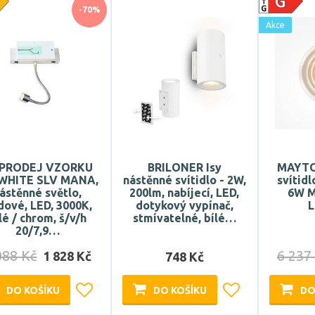
-70%
Akce
PRODEJ VZORKU
BRILONER Isy
MAYTO
 WHITE SLV MANA,
nástěnné svítidlo - 2W,
svítid
ástěnné světlo,
200lm, nabíjecí, LED,
6W 
dové, LED, 3000K,
dotykový vypínač,
L
lé / chrom, š/v/h
stmívatelné, bílé…
20/7,9…
088 Kč
6 237
1 828 Kč
748 Kč
DO KOŠÍKU
DO KOŠÍKU
DO