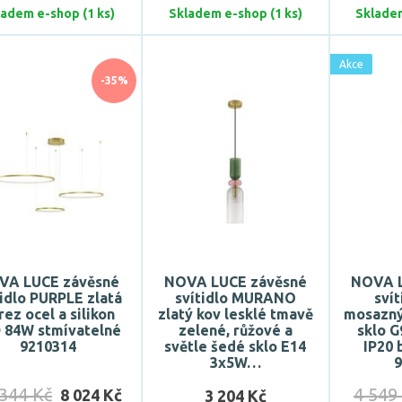
ladem e-shop (1 ks)
Skladem e-shop (1 ks)
Skladem
Akce
-35%
VA LUCE závěsné
NOVA LUCE závěsné
NOVA L
tidlo PURPLE zlatá
svítidlo MURANO
sví
rez ocel a silikon
zlatý kov lesklé tmavě
mosazný 
 84W stmívatelné
zelené, růžové a
sklo 
9210314
světle šedé sklo E14
IP20 
3x5W…
344 Kč
4 549
8 024 Kč
3 204 Kč