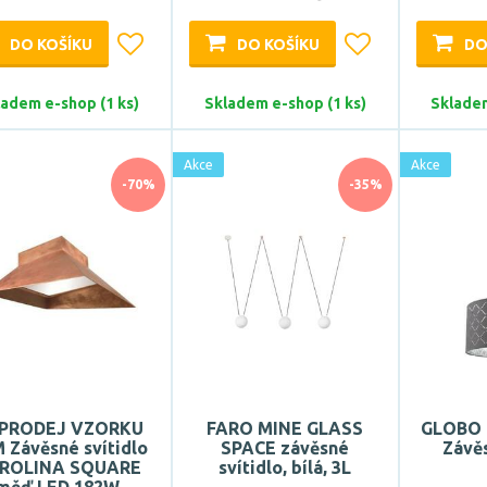
DO KOŠÍKU
DO KOŠÍKU
DO
ladem e-shop (1 ks)
Skladem e-shop (1 ks)
Skladem
Akce
Akce
-70%
-35%
PRODEJ VZORKU
FARO MINE GLASS
GLOBO 
 Závěsné svítidlo
SPACE závěsné
Závěs
ROLINA SQUARE
svítidlo, bílá, 3L