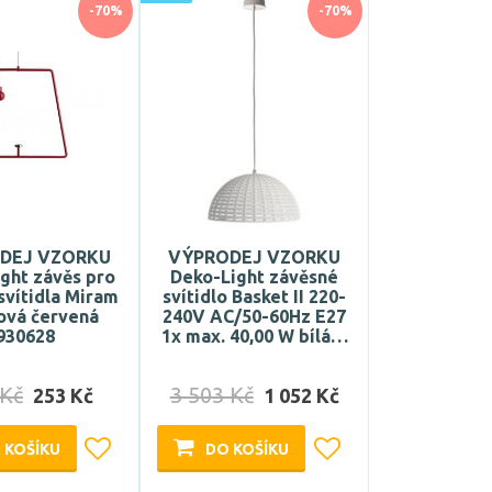
-70%
-70%
DEJ VZORKU
VÝPRODEJ VZORKU
ght závěs pro
Deko-Light závěsné
vítidla Miram
svítidlo Basket II 220-
ová červená
240V AC/50-60Hz E27
930628
1x max. 40,00 W bílá…
 Kč
3 503 Kč
253 Kč
1 052 Kč
 KOŠÍKU
DO KOŠÍKU