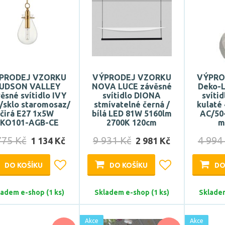
PRODEJ VZORKU
VÝPRODEJ VZORKU
VÝPRO
UDSON VALLEY
NOVA LUCE závěsné
Deko-L
ěsné svítidlo IVY
svítidlo DIONA
svíti
/sklo staromosaz/
stmívatelné černá /
kulaté
čirá E27 1x5W
bílá LED 81W 5160lm
AC/50
KO101-AGB-CE
2700K 120cm
m
775 Kč
9 931 Kč
4 994
1 134 Kč
2 981 Kč
DO KOŠÍKU
DO KOŠÍKU
DO
ladem e-shop (1 ks)
Skladem e-shop (1 ks)
Skladem
Akce
Akce