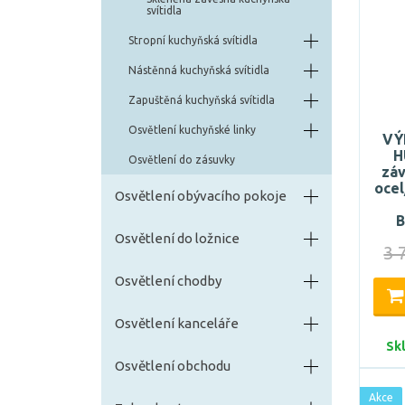
svítidla
Stropní kuchyňská svítidla
Nástěnná kuchyňská svítidla
Zapuštěná kuchyňská svítidla
Osvětlení kuchyňské linky
VÝ
H
Osvětlení do zásuvky
záv
ocel
Osvětlení obývacího pokoje
B
Osvětlení do ložnice
3 
Osvětlení chodby
Osvětlení kanceláře
Sk
Osvětlení obchodu
Akce