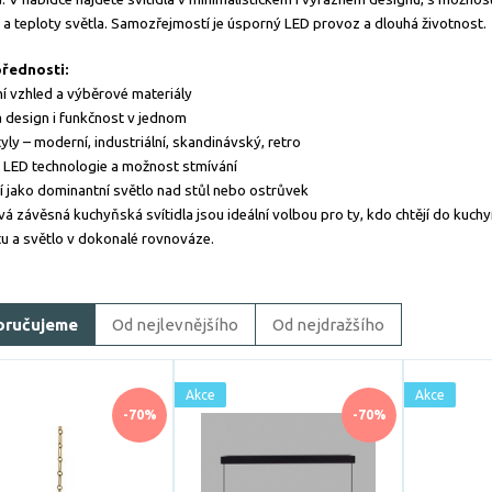
y a teploty světla. Samozřejmostí je úsporný LED provoz a dlouhá životnost.
přednosti:
ní vzhled a výběrové materiály
 design i funkčnost v jednom
yly – moderní, industriální, skandinávský, retro
LED technologie a možnost stmívání
í jako dominantní světlo nad stůl nebo ostrůvek
á závěsná kuchyňská svítidla jsou ideální volbou pro ty, kdo chtějí do kuchy
itu a světlo v dokonalé rovnováze.
oručujeme
Od nejlevnějšího
Od nejdražšího
Akce
Akce
-70%
-70%