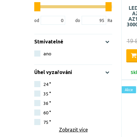
LED
A
AZ1
300
19 
Stmívatelné
ano
Úhel vyzařování
Sk
24 °
Akce
35 °
36 °
60 °
75 °
Zobrazit více