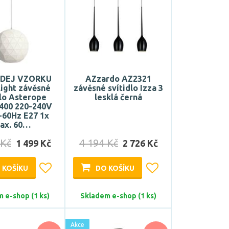
DEJ VZORKU
AZzardo AZ2321
ight závěsné
závěsné svítidlo Izza 3
dlo Asterope
lesklá černá
 400 220-240V
-60Hz E27 1x
ax. 60…
 Kč
4 194 Kč
1 499 Kč
2 726 Kč
 KOŠÍKU
DO KOŠÍKU
 e-shop (1 ks)
Skladem e-shop (1 ks)
Akce