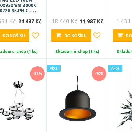
měď LED 182W
50x950mm 3000K
10228.95.PN.CL…
651 Kč
18 440 Kč
1 431
24 497 Kč
11 987 Kč
DO KOŠÍKU
DO KOŠÍKU
DO
ladem e-shop (1 ks)
Skladem e-shop (1 ks)
Skladem
Akce
Akce
-35%
-70%