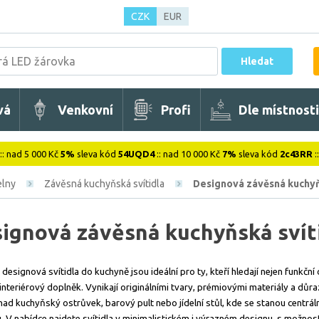
CZK
EUR
Hledat
vá
Venkovní
Profi
Dle místnosti
:: nad 5 000 Kč
5%
sleva kód
54UQD4
:: nad 10 000 Kč
7%
sleva kód
2c43RR
:
elny
Závěsná kuchyňská svítidla
Designová závěsná kuch
ignová závěsná kuchyňská svít
esignová svítidla do kuchyně jsou ideální pro ty, kteří hledají nejen funkční o
interiérový doplněk. Vynikají originálními tvary, prémiovými materiály a důra
nad kuchyňský ostrůvek, barový pult nebo jídelní stůl, kde se stanou centrá
. V nabídce najdete svítidla v minimalistickém i výrazném designu, s možnos