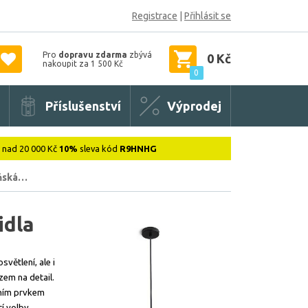
Registrace
|
Přihlásit se
Pro
dopravu zdarma
zbývá
0 Kč
nakoupit za 1 500 Kč
0
Příslušenství
Výprodej
: nad 20 000 Kč
10%
sleva kód
R9HNHG
yňská…
idla
světlení, ale i
zem na detail.
lním prvkem
tí volby