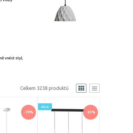
ně vnést styl,
Celkem 3238 produktů
Akce
-70%
-35%