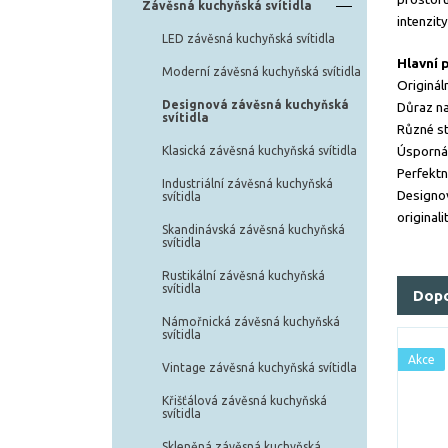
Závěsná kuchyňská svítidla
intenzit
LED závěsná kuchyňská svítidla
Hlavní 
Moderní závěsná kuchyňská svítidla
Originál
Designová závěsná kuchyňská
Důraz na
svítidla
Různé st
Klasická závěsná kuchyňská svítidla
Úsporná 
Perfektn
Industriální závěsná kuchyňská
Designov
svítidla
original
Skandinávská závěsná kuchyňská
svítidla
Rustikální závěsná kuchyňská
svítidla
Dop
Námořnická závěsná kuchyňská
svítidla
Akce
Vintage závěsná kuchyňská svítidla
Křišťálová závěsná kuchyňská
svítidla
Skleněná závěsná kuchyňská