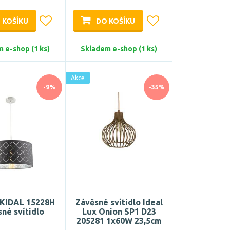
 KOŠÍKU
DO KOŠÍKU
 e-shop (1 ks)
Skladem e-shop (1 ks)
Akce
-9%
-35%
KIDAL 15228H
Závěsné svítidlo Ideal
né svítidlo
Lux Onion SP1 D23
205281 1x60W 23,5cm