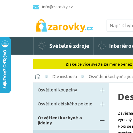
info@zarovky.cz
Světelné zdroje
Interiéro
Získejte více světla za méně peněz
Dle místnosti
Osvětlení kuchyně a jíd
Osvětlení koupelny
Des
Osvětlení dětského pokoje
Závěsná d
Osvětlení kuchyně a
výrazný 
jídelny
Hodí se 
prostoru