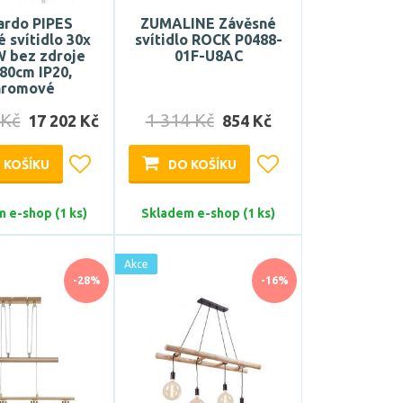
ardo PIPES
ZUMALINE Závěsné
 svítidlo 30x
svítidlo ROCK P0488-
W bez zdroje
01F-U8AC
80cm IP20,
hromové
 Kč
1 314 Kč
17 202 Kč
854 Kč
 KOŠÍKU
DO KOŠÍKU
 e-shop (1 ks)
Skladem e-shop (1 ks)
Akce
-28%
-16%