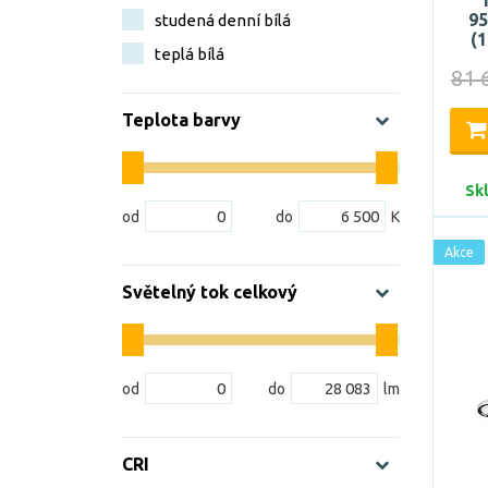
9
studená denní bílá
(
teplá bílá
81 
Teplota barvy
Sk
Akce
Světelný tok celkový
CRI