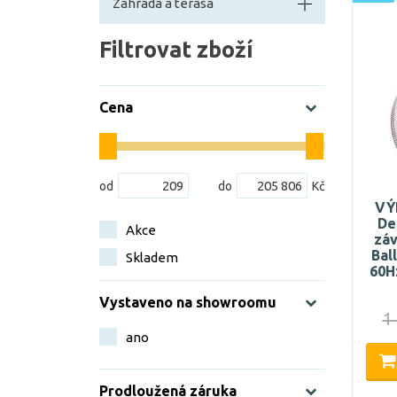
Zahrada a terasa
Filtrovat zboží
Cena
VÝ
De
Akce
záv
Bal
Skladem
60H
Vystaveno na showroomu
1
ano
Prodloužená záruka