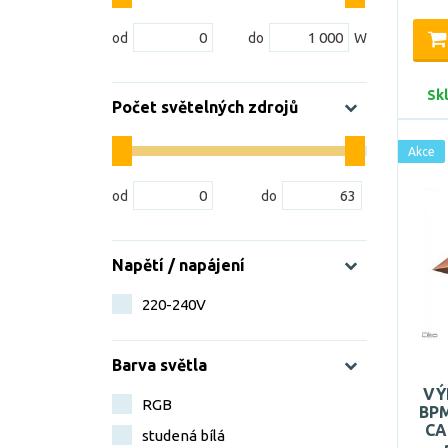
Sk
Počet světelných zdrojů
Akce
Napětí / napájení
220-240V
Barva světla
VÝ
RGB
BPM
CA
studená bílá