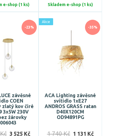
 e-shop (1 ks)
Skladem e-shop (1 ks)
Akce
-23%
-35%
UCE závěsné
ACA Lighting závěsné
tidlo COEN
svítidlo 1xE27
zlatý kov čiré
ANDROS GRASS ratan
G9 3x5W 230V
D40X120CM
bez žárovky
OD94891PG
9006043
 Kč
1 740 Kč
3 525 Kč
1 131 Kč