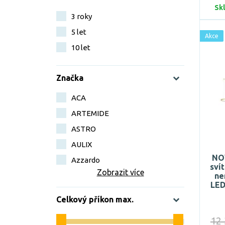
Sk
3 roky
5 let
Akce
10 let
Značka
ACA
ARTEMIDE
ASTRO
AULIX
NO
Azzardo
sví
Zobrazit více
ne
LED
Celkový příkon max.
12 