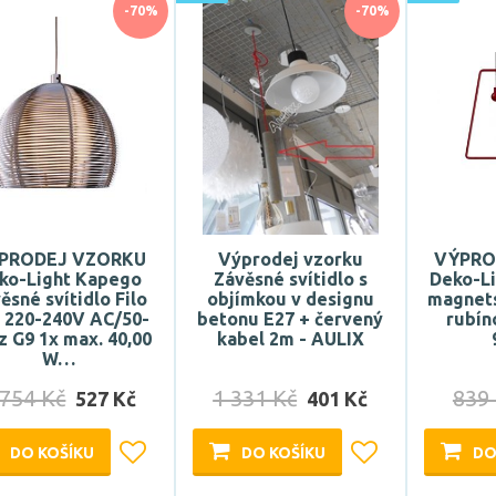
-70%
-70%
PRODEJ VZORKU
Výprodej vzorku
VÝPRO
ko-Light Kapego
Závěsné svítidlo s
Deko-Li
ěsné svítidlo Filo
objímkou v designu
magnets
l 220-240V AC/50-
betonu E27 + červený
rubín
z G9 1x max. 40,00
kabel 2m - AULIX
W…
 754 Kč
1 331 Kč
839
527 Kč
401 Kč
DO KOŠÍKU
DO KOŠÍKU
DO