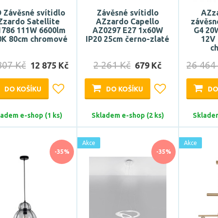
 Závěsné svítidlo
Závěsné svítidlo
AZz
Zzardo Satellite
AZzardo Capello
závěsné
786 111W 6600lm
AZ0297 E27 1x60W
G4 20
0K 80cm chromové
IP20 25cm černo-zlaté
12V 
c
807 Kč
2 261 Kč
26 464
12 875 Kč
679 Kč
DO KOŠÍKU
DO KOŠÍKU
DO
ladem e-shop (1 ks)
Skladem e-shop (2 ks)
Skladem
Akce
Akce
-35%
-35%