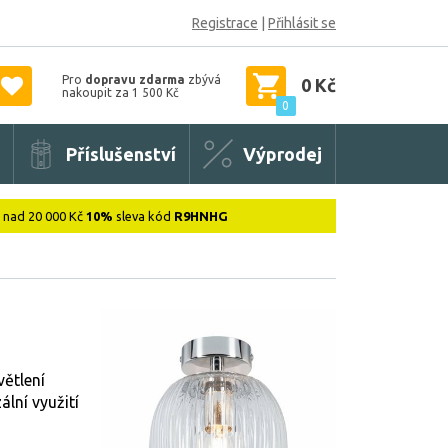
Registrace
|
Přihlásit se
Pro
dopravu zdarma
zbývá
0 Kč
nakoupit za 1 500 Kč
0
Příslušenství
Výprodej
: nad 20 000 Kč
10%
sleva kód
R9HNHG
větlení
ální využití