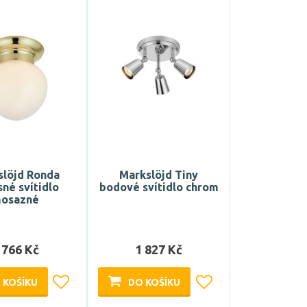
slöjd Ronda
Markslöjd Tiny
né svítidlo
bodové svítidlo chrom
osazné
 766 Kč
1 827 Kč
 KOŠÍKU
DO KOŠÍKU