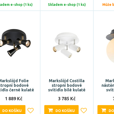
ladem e-shop (1 ks)
Skladem e-shop (1 ks)
Může bý
Markslöjd Folie
Markslöjd Costilla
Mark
stropní bodové
stropní bodové
nástěn
tidlo černé kulaté
svítidlo bílé kulaté
svít
1 889 Kč
3 785 Kč
DO KOŠÍKU
DO KOŠÍKU
DO