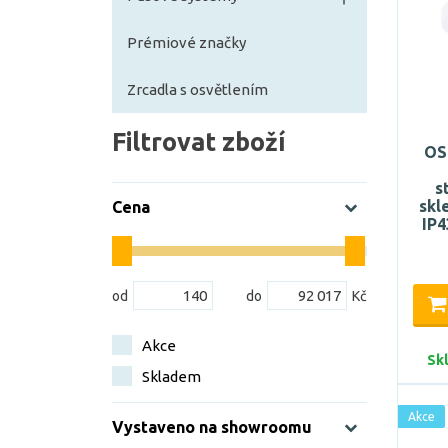
Prémiové značky
Zrcadla s osvětlením
Filtrovat zboží
OS
s
skl
Cena
IP4
Akce
Sk
Skladem
Akce
Vystaveno na showroomu