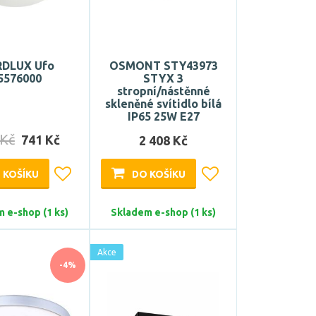
DLUX Ufo
OSMONT STY43973
5576000
STYX 3
stropní/nástěnné
skleněné svítidlo bílá
IP65 25W E27
 Kč
741 Kč
2 408 Kč
 KOŠÍKU
DO KOŠÍKU
 e-shop (1 ks)
Skladem e-shop (1 ks)
Akce
-4%