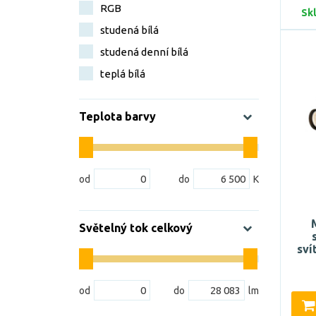
RGB
Sk
studená bílá
studená denní bílá
teplá bílá
Teplota barvy
Světelný tok celkový
sví