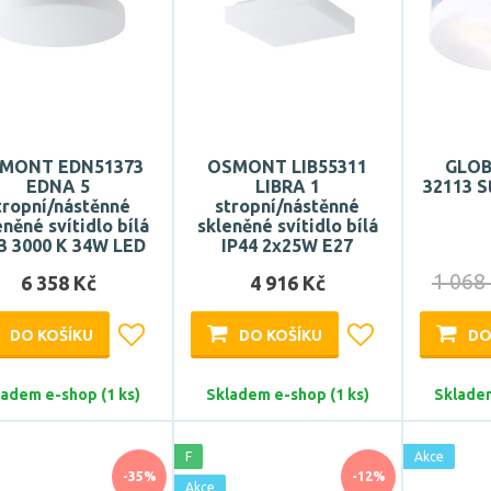
MONT EDN51373
OSMONT LIB55311
GLO
EDNA 5
LIBRA 1
32113 St
tropní/nástěnné
stropní/nástěnné
eněné svítidlo bílá
skleněné svítidlo bílá
3 3000 K 34W LED
IP44 2x25W E27
1 068
6 358 Kč
4 916 Kč
DO KOŠÍKU
DO KOŠÍKU
DO
ladem e-shop (1 ks)
Skladem e-shop (1 ks)
Skladem
F
Akce
-35%
-12%
Akce