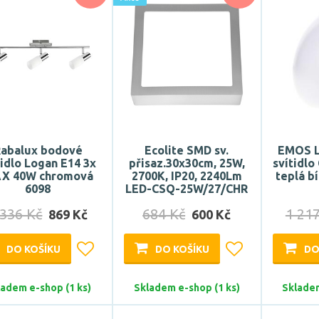
abalux bodové
Ecolite SMD sv.
EMOS L
tidlo Logan E14 3x
přisaz.30x30cm, 25W,
svítidlo
X 40W chromová
2700K, IP20, 2240Lm
teplá b
6098
LED-CSQ-25W/27/CHR
 336 Kč
684 Kč
1 21
869 Kč
600 Kč
DO KOŠÍKU
DO KOŠÍKU
DO
ladem e-shop (1 ks)
Skladem e-shop (1 ks)
Skladem