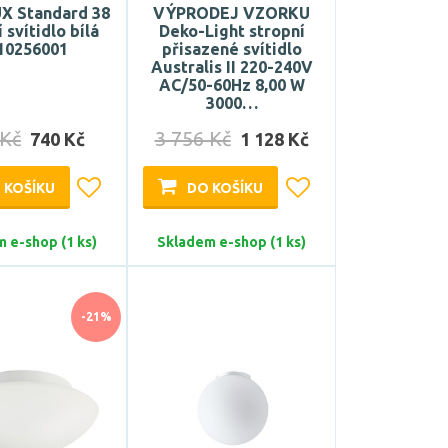
 Standard 38
VÝPRODEJ VZORKU
 svítidlo bílá
Deko-Light stropní
10256001
přisazené svítidlo
Australis II 220-240V
AC/50-60Hz 8,00 W
3000…
 Kč
3 756 Kč
740 Kč
1 128 Kč
 KOŠÍKU
DO KOŠÍKU
 e-shop (1 ks)
Skladem e-shop (1 ks)
-21%