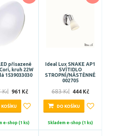
ED přisazené
Ideal Lux SNAKE AP1
 Cori, kruh 22W
SVÍTIDLO
ílá 1539033030
STROPNÍ/NÁSTĚNNÉ
002705
7 Kč
683 Kč
961 Kč
444 Kč
 KOŠÍKU
DO KOŠÍKU
 e-shop (1 ks)
Skladem e-shop (1 ks)