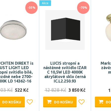
Akce
-35%
-70%
CHTEN DIREKT is
LUCIS stropní a
Mark
UST LIGHT LED
nástěnné svítidlo IZAR
závěs
opní svítidlo bílé,
C 10,5W LED 4000K
m
ězdné nebe 2700-
akrylátové sklo černá
00K LD 14362-16
IC.L2.250.93
803 Kč
12 828 Kč
522 Kč
3 850 Kč
1
DO KOŠÍKU
DO KOŠÍKU
DO