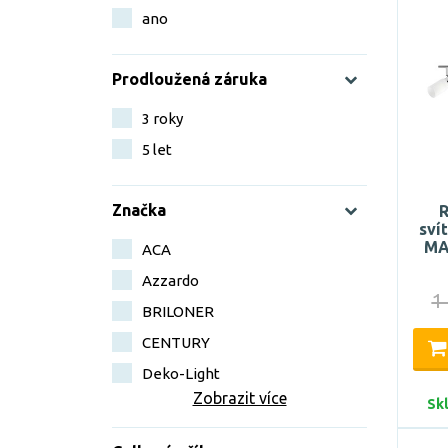
ano
Prodloužená záruka
3 roky
5 let
Značka
R
sví
MA
ACA
Azzardo
1
BRILONER
CENTURY
Deko-Light
Zobrazit více
Sk