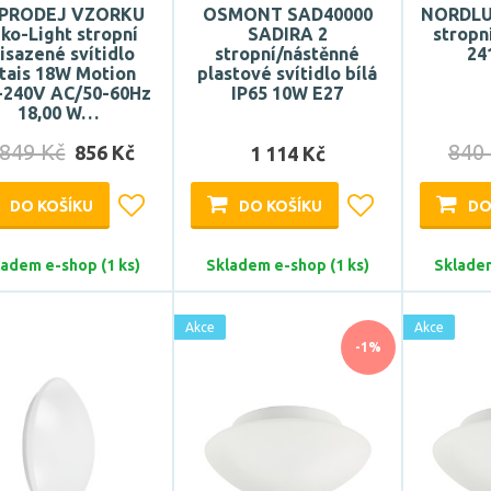
PRODEJ VZORKU
OSMONT SAD40000
NORDLUX
ko-Light stropní
SADIRA 2
stropní
isazené svítidlo
stropní/nástěnné
24
tais 18W Motion
plastové svítidlo bílá
-240V AC/50-60Hz
IP65 10W E27
18,00 W…
 849 Kč
840
856 Kč
1 114 Kč
DO KOŠÍKU
DO KOŠÍKU
DO
ladem e-shop (1 ks)
Skladem e-shop (1 ks)
Skladem
Akce
Akce
-1%