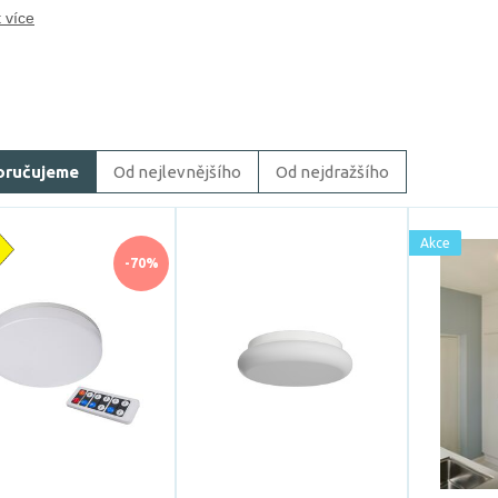
 více
oručujeme
Od nejlevnějšího
Od nejdražšího
Akce
-70%