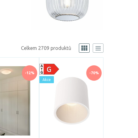
Celkem 2709 produktů
-12%
-70%
Akce