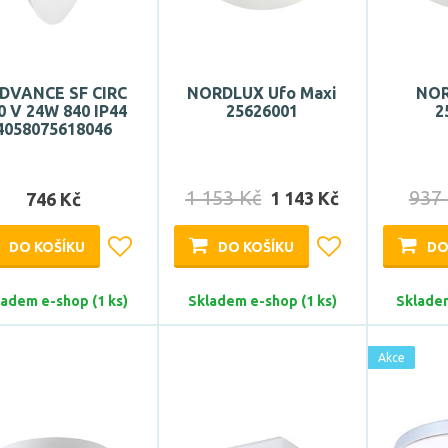
DVANCE SF CIRC
NORDLUX Ufo Maxi
NOR
0 V 24W 840 IP44
25626001
2
4058075618046
1 153 Kč
937
1 143 Kč
746 Kč
DO KOŠÍKU
DO KOŠÍKU
DO
ladem e-shop (1 ks)
Skladem e-shop (1 ks)
Skladem
Akce