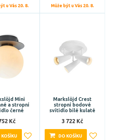
t u Vás 20. 8.
Může být u Vás 20. 8.
slöjd Mini
Markslöjd Crest
né a stropní
stropní bodové
idlo černé
svítidlo bílé kulaté
752 Kč
3 722 Kč
 KOŠÍKU
DO KOŠÍKU