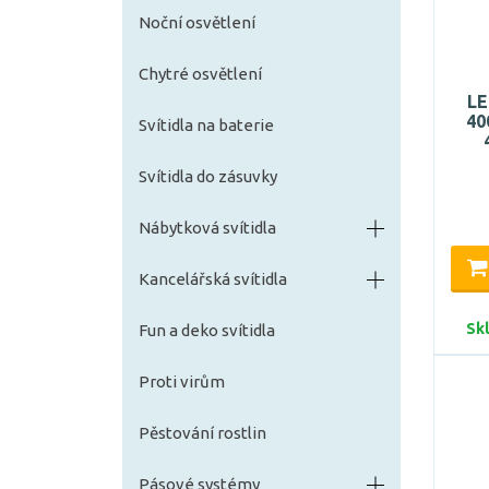
Noční osvětlení
Chytré osvětlení
LE
40
Svítidla na baterie
Svítidla do zásuvky
Nábytková svítidla
Kancelářská svítidla
Sk
Fun a deko svítidla
Proti virům
Pěstování rostlin
Pásové systémy