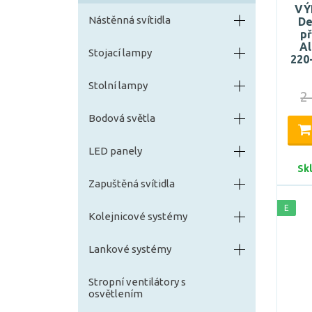
VÝ
Nástěnná svítidla
De
př
Al
Stojací lampy
220
Stolní lampy
2
Bodová světla
LED panely
Sk
Zapuštěná svítidla
E
Kolejnicové systémy
Lankové systémy
Stropní ventilátory s
osvětlením