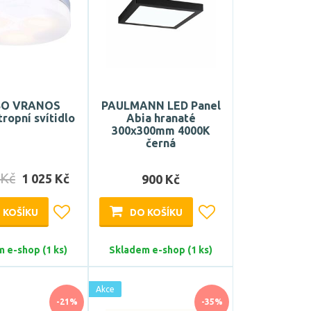
BO VRANOS
PAULMANN LED Panel
ropní svítidlo
Abia hranaté
300x300mm 4000K
černá
 Kč
1 025 Kč
900 Kč
 KOŠÍKU
DO KOŠÍKU
 e-shop (1 ks)
Skladem e-shop (1 ks)
Akce
-21%
-35%