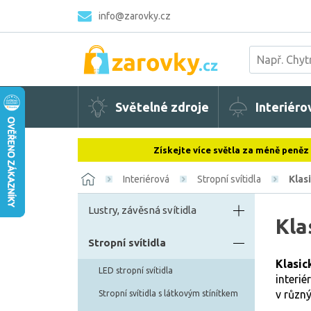
info@zarovky.cz
Světelné zdroje
Interiéro
Získejte více světla za méně peněz
Interiérová
Stropní svítidla
Klasi
Lustry, závěsná svítidla
Kla
Stropní svítidla
Klasic
LED stropní svítidla
interié
v různ
Stropní svítidla s látkovým stínítkem