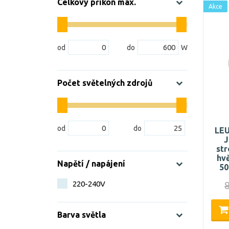
Celkový příkon max.
Akce
Počet světelných zdrojů
LEU
J
str
hv
Napětí / napájení
50
220-240V
Barva světla