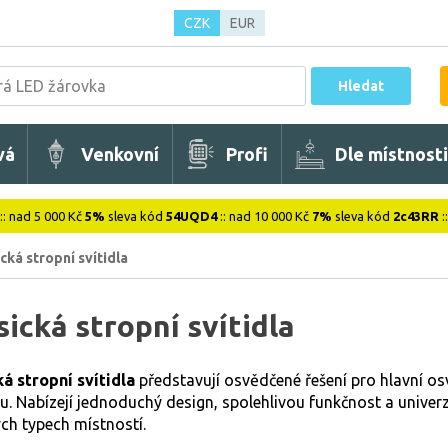
CZK
EUR
Hledat
vá
Venkovní
Profi
Dle místnosti
:: nad 5 000 Kč
5%
sleva kód
54UQD4
:: nad 10 000 Kč
7%
sleva kód
2c43RR
:
cká stropní svítidla
sická stropní svítidla
ká stropní svítidla
představují osvědčené řešení pro hlavní os
ru. Nabízejí jednoduchý design, spolehlivou funkčnost a univerz
ých typech místností.