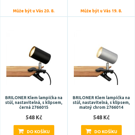
podlouhlý
Zobrazit více
Může být u Vás 20. 8.
Může být u Vás 19. 8.
Stupeň krytí
IP20
Průměr
BRILONER Klem lampička na
BRILONER Klem lampička na
stůl, nastavitelná, s klipsem,
stůl, nastavitelná, s klipsem,
Výška
černá 2766015
matný chrom 2766014
548 Kč
548 Kč
DO KOŠÍKU
DO KOŠÍKU