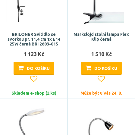
Počet světelných zdrojů
BRILONER Svítidlo se
Markslöjd stolní lampa Flex
svorkou pr. 11,4 cm 1x E14
Klip černá
25W černá BRI 2603-015
Napětí / napájení
1 123 Kč
1 510 Kč
5V DC
DO KOŠÍKU
DO KOŠÍKU
220-240V
Barva světla
Skladem e-shop (2 ks)
Může být u Vás 24. 8.
modrá
oranžová
studená bílá
studená denní bílá