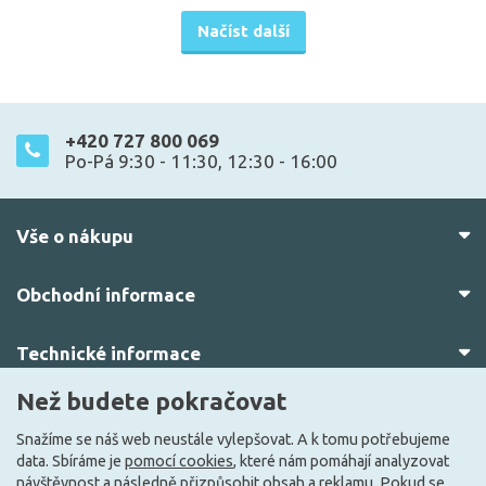
Načíst další
+420 727 800 069
Po-Pá 9:30 - 11:30, 12:30 - 16:00
Vše o nákupu
Obchodní informace
Technické informace
Než budete pokračovat
O nás
Snažíme se náš web neustále vylepšovat. A k tomu potřebujeme
data. Sbíráme je
pomocí cookies
, které nám pomáhají analyzovat
návštěvnost a následně přizpůsobit obsah a reklamu. Pokud se