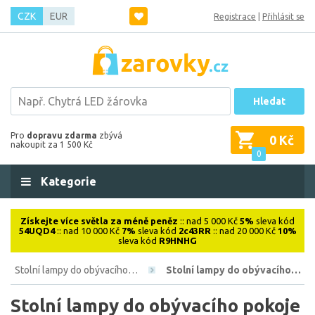
CZK
EUR
Registrace
|
Přihlásit se
Hledat
Pro
dopravu zdarma
zbývá
0 Kč
nakoupit za 1 500 Kč
0
Kategorie
Získejte více světla za méně peněz
:: nad 5 000 Kč
5%
sleva kód
54UQD4
:: nad 10 000 Kč
7%
sleva kód
2c43RR
:: nad 20 000 Kč
10%
sleva kód
R9HNHG
Stolní lampy do obývacího…
Stolní lampy do obývacího…
Stolní lampy do obývacího pokoje