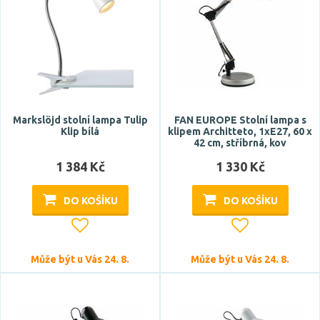
Stmívatelné
ano
Markslöjd stolní lampa Tulip
FAN EUROPE Stolní lampa s
Klip bílá
klipem Architteto, 1xE27, 60 x
Úhel vyzařování
42 cm, stříbrná, kov
1 384 Kč
1 330 Kč
83 °
110 °
DO KOŠÍKU
DO KOŠÍKU
120 °
Patice
Může být u Vás 24. 8.
Může být u Vás 24. 8.
E14
E27