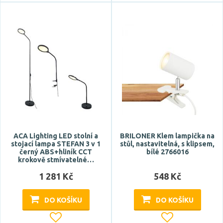
vypínač na těle
Styl
design
industriální
klasický
moderní
skandinávský
ACA Lighting LED stolní a
BRILONER Klem lampička na
stojací lampa STEFAN 3 v 1
stůl, nastavitelná, s klipsem,
Tvar / motiv
černý ABS+hliník CCT
bílé 2766016
krokově stmívatelné…
hranatý
1 281 Kč
548 Kč
kónický
kulatý
DO KOŠÍKU
DO KOŠÍKU
oválný