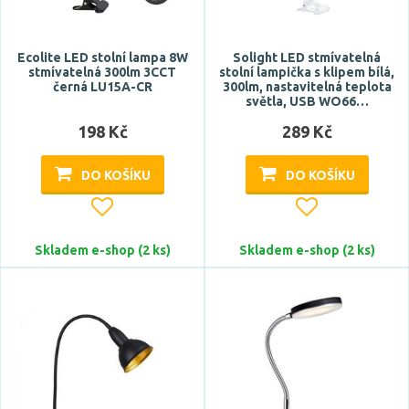
Značka
Ecolite LED stolní lampa 8W
Solight LED stmívatelná
stmívatelná 300lm 3CCT
stolní lampička s klipem bílá,
černá LU15A-CR
300lm, nastavitelná teplota
ACA
světla, USB WO66…
ARTEMIDE
198 Kč
289 Kč
BRILONER
ECOLITE
DO KOŠÍKU
DO KOŠÍKU
FANEUROPE
Zobrazit více
Skladem e-shop (2 ks)
Skladem e-shop (2 ks)
Celkový příkon max.