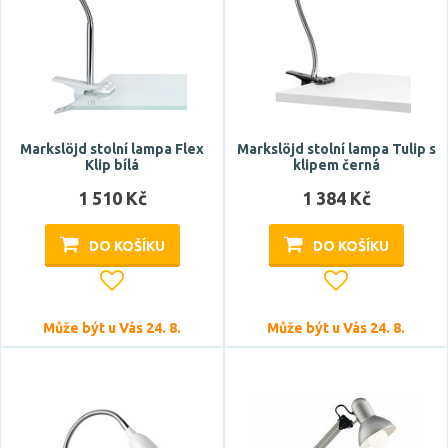
teplá bílá
Teplota barvy
Markslöjd stolní lampa Flex
Markslöjd stolní lampa Tulip s
Klip bílá
klipem černá
1 510 Kč
1 384 Kč
Světelný tok celkový
DO KOŠÍKU
DO KOŠÍKU
Může být u Vás 24. 8.
Může být u Vás 24. 8.
CRI