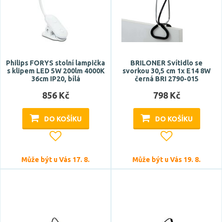
Philips FORYS stolní lampička
BRILONER Svítidlo se
s klipem LED 5W 200lm 4000K
svorkou 30,5 cm 1x E14 8W
36cm IP20, bílá
černá BRI 2790-015
856 Kč
798 Kč
DO KOŠÍKU
DO KOŠÍKU
Může být u Vás 17. 8.
Může být u Vás 19. 8.