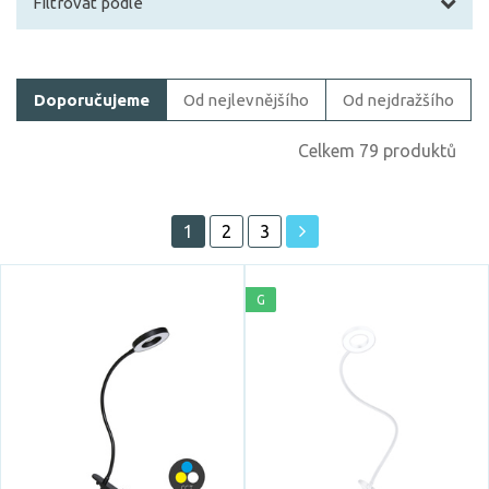
Filtrovat podle
Filtrovat zboží
Doporučujeme
Od nejlevnějšího
Od nejdražšího
Cena
Celkem 79 produktů
1
2
3
Skladem
G
Vystaveno na showroomu
ano
Prodloužená záruka
5 let