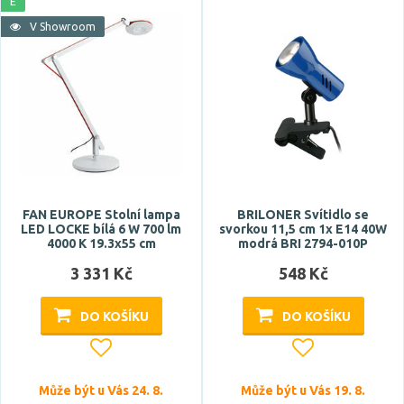
E
dřevo
V Showroom
Zobrazit více
Materiál
hliník
kov
mosaz
ocel
FAN EUROPE Stolní lampa
BRILONER Svítidlo se
LED LOCKE bílá 6 W 700 lm
svorkou 11,5 cm 1x E14 40W
plast
4000 K 19.3x55 cm
modrá BRI 2794-010P
3 331 Kč
548 Kč
Funkce
DO KOŠÍKU
DO KOŠÍKU
CCT
klips
ohebné rameno
Může být u Vás 24. 8.
Může být u Vás 19. 8.