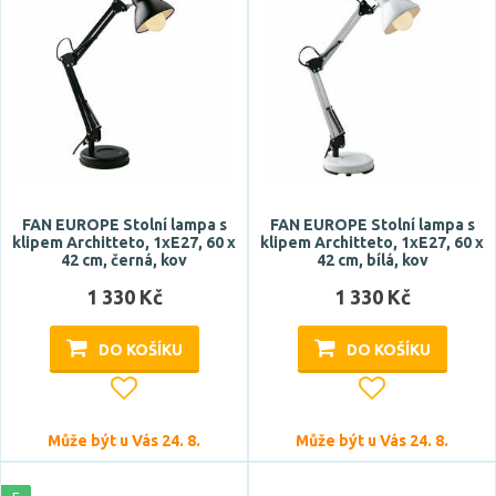
GU10
Typ zdroje
LED
Zdroj světla součástí
FAN EUROPE Stolní lampa s
FAN EUROPE Stolní lampa s
ano
klipem Architteto, 1xE27, 60 x
klipem Architteto, 1xE27, 60 x
42 cm, černá, kov
42 cm, bílá, kov
ne
1 330 Kč
1 330 Kč
Barva
DO KOŠÍKU
DO KOŠÍKU
bílá
bordó
Může být u Vás 24. 8.
Může být u Vás 24. 8.
černá
červená