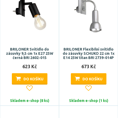
Prodloužená záruka
5 let
Značka
BRILONER
BRILONER Svítidlo do
BRILONER Flexibilní svítidlo
zásuvky 9,5 cm 1x E27 25W
do zásuvky SCHUKO 22 cm 1x
ECOLITE
černá BRI 2602-015
E14 25W titan BRI 2739-014P
EGLO
623 Kč
673 Kč
EMOS
DO KOŠÍKU
DO KOŠÍKU
LEDVANCE
Zobrazit více
Skladem e-shop (8 ks)
Skladem e-shop (1 ks)
Celkový příkon max.