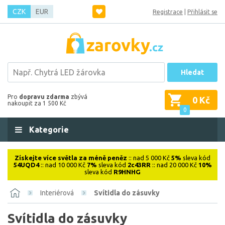
CZK
EUR
Registrace
|
Přihlásit se
Hledat
Pro
dopravu zdarma
zbývá
0 Kč
nakoupit za 1 500 Kč
0
Kategorie
Získejte více světla za méně peněz
:: nad 5 000 Kč
5%
sleva kód
54UQD4
:: nad 10 000 Kč
7%
sleva kód
2c43RR
:: nad 20 000 Kč
10%
sleva kód
R9HNHG
Interiérová
Svítidla do zásuvky
Svítidla do zásuvky