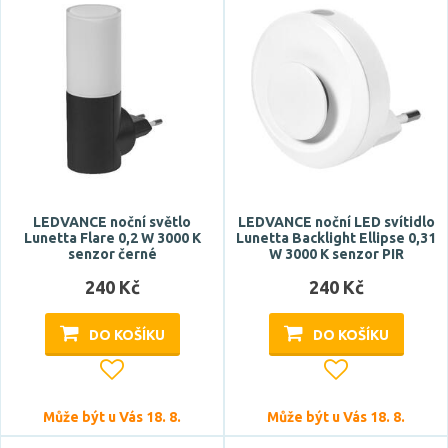
Napětí / napájení
220-240V
Barva světla
LEDVANCE noční světlo
LEDVANCE noční LED svítidlo
RGB
Lunetta Flare 0,2 W 3000 K
Lunetta Backlight Ellipse 0,31
senzor černé
W 3000 K senzor PIR
studená denní bílá
240 Kč
240 Kč
teplá bílá
DO KOŠÍKU
DO KOŠÍKU
Teplota barvy
Může být u Vás 18. 8.
Může být u Vás 18. 8.