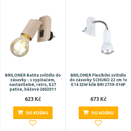
Světelný tok celkový
CRI
BRILONER Batita svítidlo do
BRILONER Flexibilní svítidlo
zásuvky - s vypínačem,
do zásuvky SCHUKO 22 cm 1x
nastavitelné, retro, E27
E14 25W bílé BRI 2739-016P
patice, béžová 2602011
623 Kč
673 Kč
Stmívatelné
DO KOŠÍKU
DO KOŠÍKU
ano