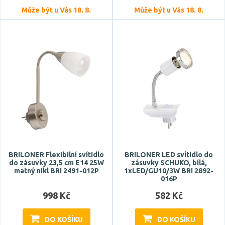
Může být u Vás 18. 8.
Může být u Vás 18. 8.
Úhel vyzařování
135 °
360 °
Patice
E14
E27
GU10
BRILONER Flexibilní svítidlo
BRILONER LED svítidlo do
do zásuvky 23,5 cm E14 25W
zásuvky SCHUKO, bílá,
Typ zdroje
matný nikl BRI 2491-012P
1xLED/GU10/3W BRI 2892-
016P
LED
998 Kč
582 Kč
Zdroj světla součástí
DO KOŠÍKU
DO KOŠÍKU