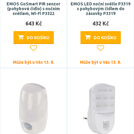
EMOS GoSmart PIR senzor
EMOS LED noční světlo P3319
(pohybové čidlo) s nočním
s pohybovým čidlem do
světlem, Wi-Fi P3322
zásuvky P3319
Výška
643 Kč
432 Kč
DO KOŠÍKU
DO KOŠÍKU
Může být u Vás 13. 8.
Může být u Vás 13. 8.
Šířka
Délka