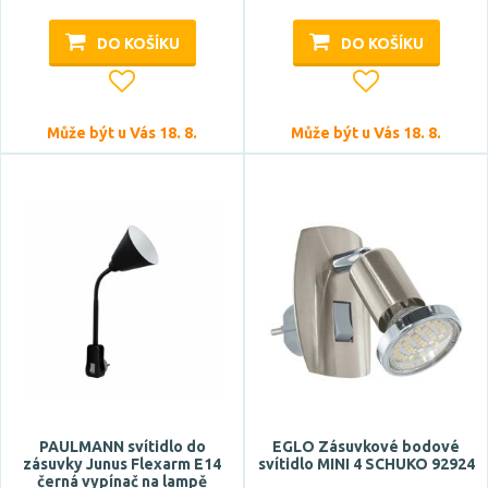
plast
DO KOŠÍKU
DO KOŠÍKU
Funkce
ohebné rameno
Může být u Vás 18. 8.
Může být u Vás 18. 8.
pohybový senzor
RGB
Smart
Tuya
Zobrazit více
Styl
design
klasický
moderní
PAULMANN svítidlo do
EGLO Zásuvkové bodové
zásuvky Junus Flexarm E14
svítidlo MINI 4 SCHUKO 92924
černá vypínač na lampě