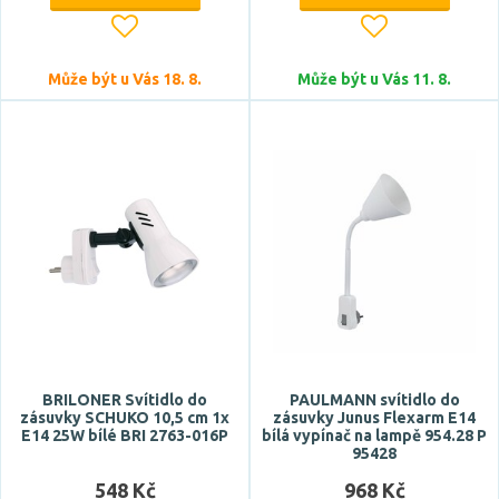
ano
ne
Může být u Vás 18. 8.
Může být u Vás 11. 8.
Barva
béžová
bílá
chrom
černá
matný nikl
Zobrazit více
Materiál
BRILONER Svítidlo do
PAULMANN svítidlo do
zásuvky SCHUKO 10,5 cm 1x
zásuvky Junus Flexarm E14
E14 25W bílé BRI 2763-016P
kov
bílá vypínač na lampě 954.28 P
95428
ocel
548 Kč
968 Kč