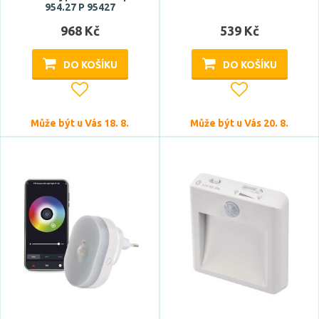
954.27 P 95427
Tvar / motiv
968 Kč
539 Kč
hranatý
DO KOŠÍKU
DO KOŠÍKU
kulatý
oválný
podlouhlý
Může být u Vás 18. 8.
Může být u Vás 20. 8.
válec
Stupeň krytí
IP20
Průměr