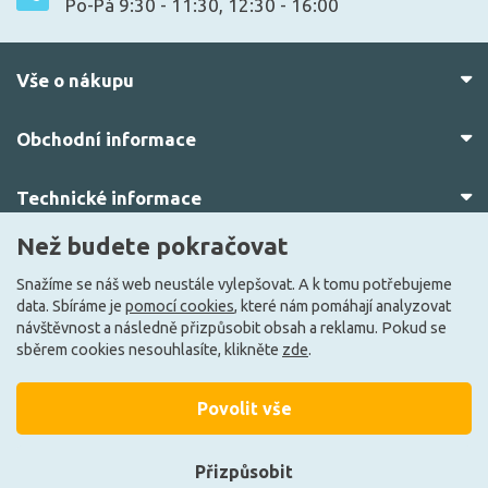
Po-Pá 9:30 - 11:30, 12:30 - 16:00
Vše o nákupu
Obchodní informace
Technické informace
Než budete pokračovat
O nás
Snažíme se náš web neustále vylepšovat. A k tomu potřebujeme
data. Sbíráme je
pomocí cookies
, které nám pomáhají analyzovat
návštěvnost a následně přizpůsobit obsah a reklamu. Pokud se
sběrem cookies nesouhlasíte, klikněte
zde
.
Povolit vše
© 2010–2026 Všechna práva vyhrazena.
žárovky.cz
Přizpůsobit