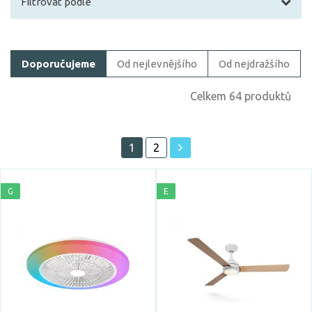
Filtrovat podle
Filtrovat zboží
Doporučujeme
Od nejlevnějšího
Od nejdražšího
Cena
Celkem 64 produktů
1
2
Prodloužená záruka
G
E
5 let
Značka
ACA
Azzardo