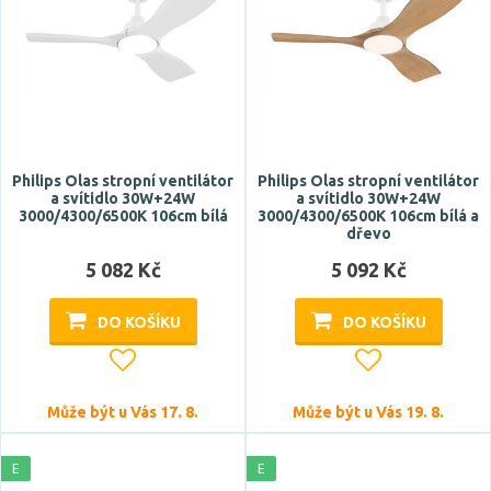
Světelný tok celkový
Philips Olas stropní ventilátor
Philips Olas stropní ventilátor
a svítidlo 30W+24W
a svítidlo 30W+24W
CRI
3000/4300/6500K 106cm bílá
3000/4300/6500K 106cm bílá a
dřevo
5 082 Kč
5 092 Kč
DO KOŠÍKU
DO KOŠÍKU
Stmívatelné
Může být u Vás 17. 8.
Může být u Vás 19. 8.
ano
E
E