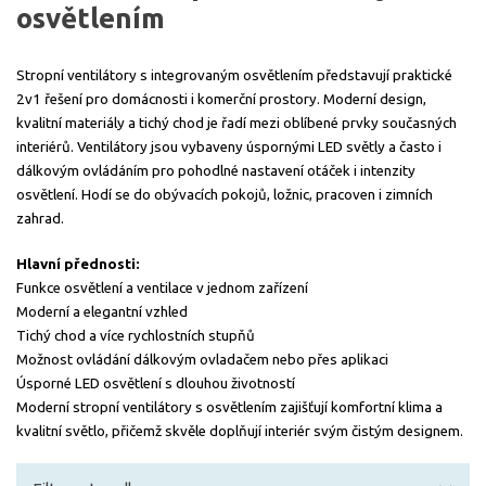
osvětlením
Stropní ventilátory s integrovaným osvětlením představují praktické
2v1 řešení pro domácnosti i komerční prostory. Moderní design,
kvalitní materiály a tichý chod je řadí mezi oblíbené prvky současných
interiérů. Ventilátory jsou vybaveny úspornými LED světly a často i
dálkovým ovládáním pro pohodlné nastavení otáček i intenzity
osvětlení. Hodí se do obývacích pokojů, ložnic, pracoven i zimních
zahrad.
Hlavní přednosti:
Funkce osvětlení a ventilace v jednom zařízení
Moderní a elegantní vzhled
Tichý chod a více rychlostních stupňů
Možnost ovládání dálkovým ovladačem nebo přes aplikaci
Úsporné LED osvětlení s dlouhou životností
Moderní stropní ventilátory s osvětlením zajišťují komfortní klima a
kvalitní světlo, přičemž skvěle doplňují interiér svým čistým designem.