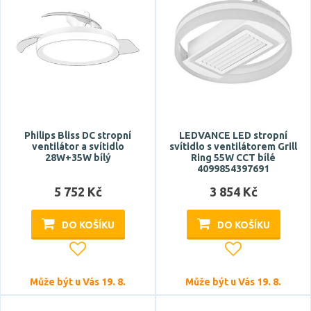
Philips Bliss DC stropní
LEDVANCE LED stropní
ventilátor a svítidlo
svítidlo s ventilátorem Grill
28W+35W bílý
Ring 55W CCT bílé
4099854397691
5 752 Kč
3 854 Kč
DO KOŠÍKU
DO KOŠÍKU
Může být u Vás 19. 8.
Může být u Vás 19. 8.