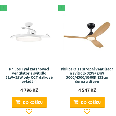
Barva
E
E
bílá
bronz
chrom
černá
dřevo
Zobrazit více
Materiál
Philips Tynl zatahovací
Philips Olas stropní ventilátor
ventilátor a svítidlo
a svítidlo 32W+24W
32W+35W bílý CCT dálkové
3000/4300/6500K 132cm
dřevo
ovládání
černá a dřevo
hliník
4 796 Kč
4 547 Kč
kov
ocel
DO KOŠÍKU
DO KOŠÍKU
plast