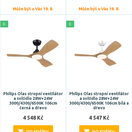
Zobrazit více
Může být u Vás 19. 8.
Může být u Vás 19. 8.
Funkce
E
E
bluetooth
CCT
dálkové ovládání
RGB
Smart
Zobrazit více
Styl
Philips Olas stropní ventilátor
Philips Olas stropní ventilátor
a svítidlo 28W+24W
a svítidlo 28W+24W
design
3000/4300/6500K 106cm
3000/4300/6500K 106cm bílá a
černá a dřevo
dřevo
klasický
4 548 Kč
4 547 Kč
moderní
VINTAGE
DO KOŠÍKU
DO KOŠÍKU