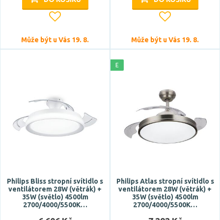
Tvar / motiv
Může být u Vás 19. 8.
Může být u Vás 19. 8.
hranatý
koule
E
kulatý
vícečetný
Stupeň krytí
IP20
IP44
Průměr
Philips Bliss stropní svítidlo s
Philips Atlas stropní svítidlo s
ventilátorem 28W (větrák) +
ventilátorem 28W (větrák) +
35W (světlo) 4500lm
35W (světlo) 4500lm
2700/4000/5500K…
2700/4000/5500K…