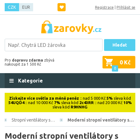
CZK
EUR
Registrace
|
Přihlásit se
Hledat
Pro
dopravu zdarma
zbývá
0 Kč
nakoupit za 1 500 Kč
0
Kategorie
Získejte více světla za méně peněz
:: nad 5 000 Kč
5%
sleva kód
54UQD4
:: nad 10 000 Kč
7%
sleva kód
2c43RR
:: nad 20 000 Kč
10%
sleva kód
R9HNHG
Stropní ventilátory s…
Moderní stropní ventilátory s…
Moderní stropní ventilátory s