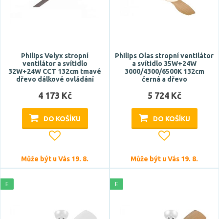
Napětí / napájení
220-240V
Philips Velyx stropní
Philips Olas stropní ventilátor
ventilátor a svítidlo
a svítidlo 35W+24W
Barva světla
32W+24W CCT 132cm tmavé
3000/4300/6500K 132cm
dřevo dálkové ovládání
černá a dřevo
RGB
4 173 Kč
5 724 Kč
studená bílá
studená denní bílá
DO KOŠÍKU
DO KOŠÍKU
teplá bílá
Může být u Vás 19. 8.
Může být u Vás 19. 8.
Teplota barvy
E
E