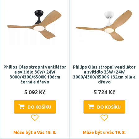
Úhel vyzařování
260 °
Patice
E14
E27
Philips Olas stropní ventilátor
Philips Olas stropní ventilátor
a svítidlo 30W+24W
a svítidlo 35W+24W
Typ zdroje
3000/4300/6500K 106cm
3000/4300/6500K 132cm bílá a
černá a dřevo
dřevo
LED
5 092 Kč
5 724 Kč
Zdroj světla součástí
DO KOŠÍKU
DO KOŠÍKU
ano
ne
Může být u Vás 19. 8.
Může být u Vás 19. 8.