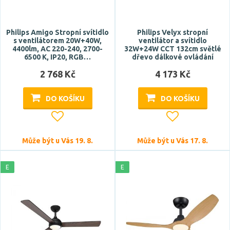
EGLO
FARO
Philips Amigo Stropní svítidlo
Philips Velyx stropní
s ventilátorem 20W+40W,
ventilátor a svítidlo
Globo
4400lm, AC 220-240, 2700-
32W+24W CCT 132cm světlé
6500 K, IP20, RGB…
dřevo dálkové ovládání
Zobrazit více
2 768 Kč
4 173 Kč
Celkový příkon max.
DO KOŠÍKU
DO KOŠÍKU
Může být u Vás 19. 8.
Může být u Vás 17. 8.
Počet světelných zdrojů
E
E