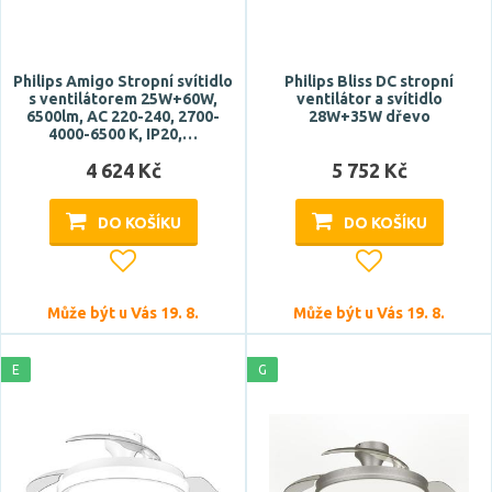
Philips Amigo Stropní svítidlo
Philips Bliss DC stropní
s ventilátorem 25W+60W,
ventilátor a svítidlo
6500lm, AC 220-240, 2700-
28W+35W dřevo
4000-6500 K, IP20,…
4 624 Kč
5 752 Kč
DO KOŠÍKU
DO KOŠÍKU
Může být u Vás 19. 8.
Může být u Vás 19. 8.
E
G