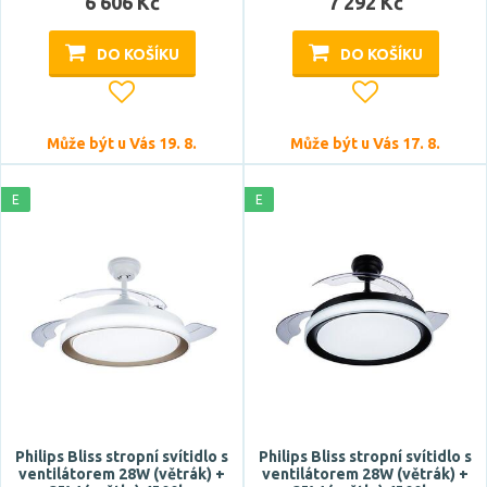
6 606 Kč
7 292 Kč
DO KOŠÍKU
DO KOŠÍKU
Výška
Může být u Vás 19. 8.
Může být u Vás 17. 8.
E
E
Šířka
Délka
Philips Bliss stropní svítidlo s
Philips Bliss stropní svítidlo s
ventilátorem 28W (větrák) +
ventilátorem 28W (větrák) +