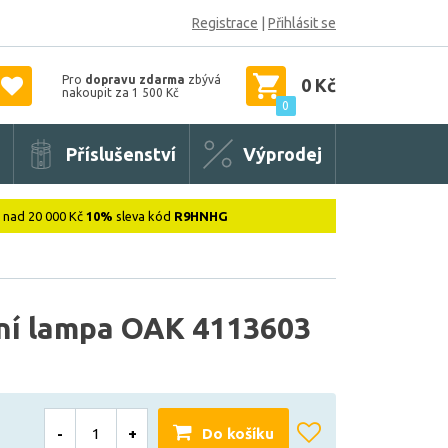
Registrace
|
Přihlásit se
Pro
dopravu zdarma
zbývá
0 Kč
nakoupit za 1 500 Kč
0
Příslušenství
Výprodej
: nad 20 000 Kč
10%
sleva kód
R9HNHG
ní lampa OAK 4113603
-
+
Do košíku