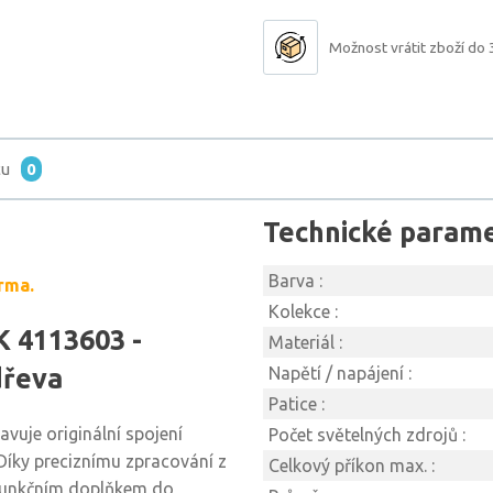
Možnost vrátit zboží do 
tu
0
Technické param
Barva :
rma.
Kolekce :
 4113603 -
Materiál :
dřeva
Napětí / napájení :
Patice :
vuje originální spojení
Počet světelných zdrojů :
Díky preciznímu zpracování z
Celkový příkon max. :
i funkčním doplňkem do