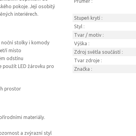
Průměr :
kého pokoje. Její osobitý
ěných interiérech.
Stupeň krytí :
Styl :
Tvar / motiv :
, noční stolky i komody
Výška :
etří místo
Zdroj světla součástí :
ém odstínu
Tvar zdroje :
 použít LED žárovku pro
Značka :
ch prostor
 přírodními materiály.
zornost a zvýrazní styl