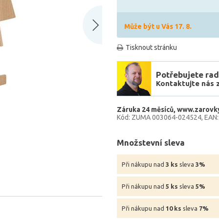
Může být u Vás 17. 8.
Tisknout stránku
Potřebujete rad
Kontaktujte nás 
Záruka 24 měsíců
www.zarovky
Kód: ZUMA 003064-024524
EAN
Množstevní sleva
Při nákupu nad
3 ks
sleva
3%
Při nákupu nad
5 ks
sleva
5%
Při nákupu nad
10 ks
sleva
7%