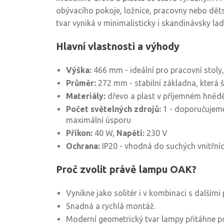
obývacího pokoje, ložnice, pracovny nebo děts
tvar vyniká v minimalisticky i skandinávsky lad
Hlavní vlastnosti a výhody
Výška:
466 mm - ideální pro pracovní stoly
Průměr:
272 mm - stabilní základna, která š
Materiály:
dřevo a plast v příjemném hněd
Počet světelných zdrojů:
1 - doporučujeme
maximální úsporu
Příkon:
40 W,
Napětí:
230 V
Ochrana:
IP20 - vhodná do suchých vnitřní
Proč zvolit právě lampu OAK?
Vynikne jako solitér i v kombinaci s dalšími
Snadná a rychlá montáž.
Moderní geometrický tvar lampy přitáhne po