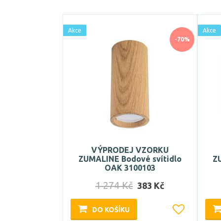
Akce
Akce
-70%
VÝPRODEJ VZORKU
ZUMALINE Bodové svítidlo
Z
OAK 3100103
1 274 Kč
383 Kč
DO KOŠÍKU