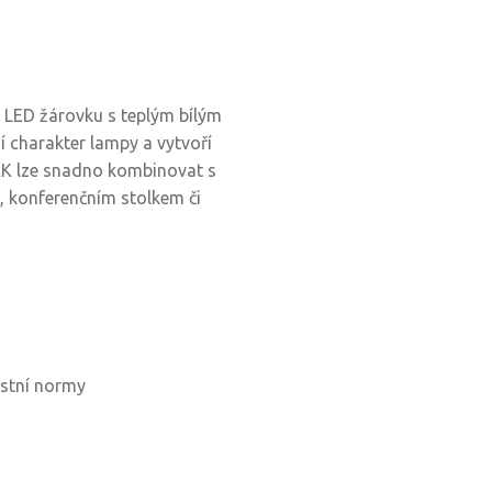
 LED žárovku s teplým bílým
í charakter lampy a vytvoří
AK lze snadno kombinovat s
i, konferenčním stolkem či
ostní normy