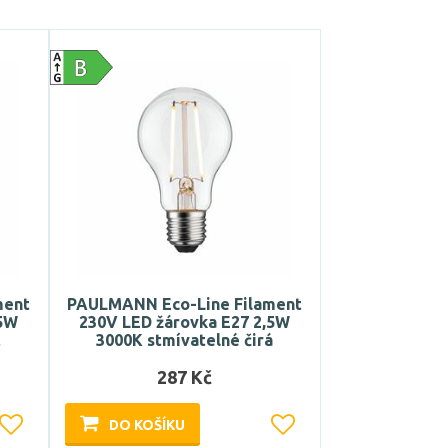
ment
PAULMANN Eco-Line Filament
,5W
230V LED žárovka E27 2,5W
t
3000K stmívatelné čirá
287 Kč
DO KOŠÍKU