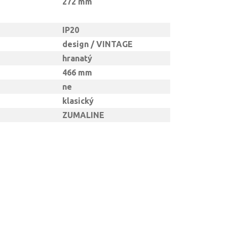
272 mm
IP20
design / VINTAGE
hranatý
466 mm
ne
klasický
ZUMALINE