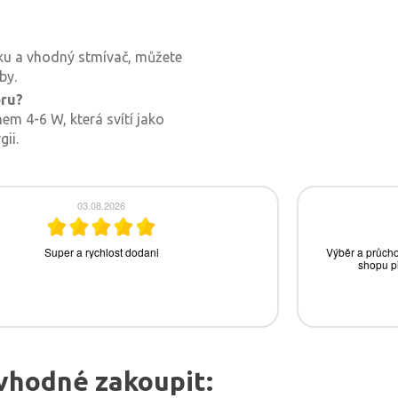
ku a vhodný stmívač, můžete
by.
oru?
em 4-6 W, která svítí jako
ii.
vhodné zakoupit: