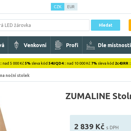
CZK
EUR
Hledat
vá
Venkovní
Profi
Dle místnosti
:: nad 5 000 Kč
5%
sleva kód
54UQD4
:: nad 10 000 Kč
7%
sleva kód
2c43RR
:
na noční stolek
ZUMALINE Stol
2 839 Kč
s DPH