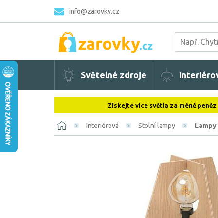
info@zarovky.cz
Světelné zdroje
Interiéro
Získejte více světla za méně peněz
Interiérová
Stolní lampy
Lampy 