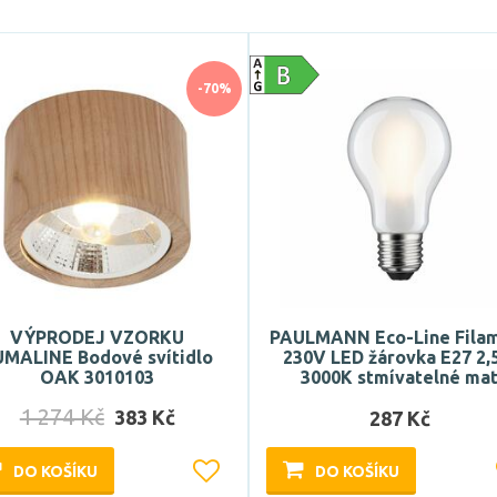
-70%
VÝPRODEJ VZORKU
PAULMANN Eco-Line Fila
UMALINE Bodové svítidlo
230V LED žárovka E27 2
OAK 3010103
3000K stmívatelné ma
1 274 Kč
383 Kč
287 Kč
DO KOŠÍKU
DO KOŠÍKU