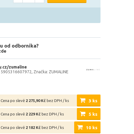
u od odborníka?
zde
.cz/zumaline
: 5905316607972
Značka: ZUMALINE
3 ks
Cena po slevě
2 275,90 Kč
bez DPH / ks
5 ks
Cena po slevě
2 229 Kč
bez DPH / ks
10 ks
Cena po slevě
2 182 Kč
bez DPH / ks