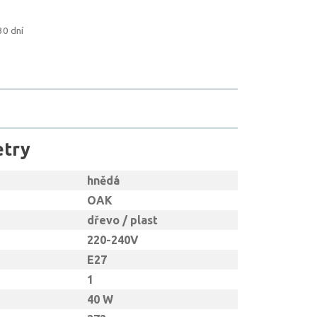
30 dní
etry
hnědá
OAK
dřevo / plast
220-240V
E27
1
40 W