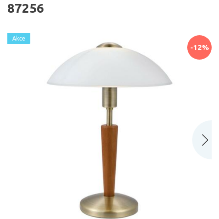
87256
Akce
-12%