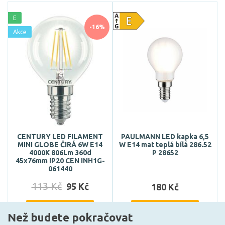
E
-16%
Akce
CENTURY LED FILAMENT
PAULMANN LED kapka 6,5
MINI GLOBE ČIRÁ 6W E14
W E14 mat teplá bílá 286.52
4000K 806Lm 360d
P 28652
45x76mm IP20 CEN INH1G-
061440
113 Kč
95 Kč
180 Kč
DO KOŠÍKU
DO KOŠÍKU
Než budete pokračovat