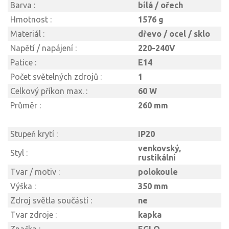
Barva :
bílá / ořech
Hmotnost :
1576 g
Materiál :
dřevo / ocel / sklo
Napětí / napájení :
220-240V
Patice :
E14
Počet světelných zdrojů :
1
Celkový příkon max. :
60 W
Průměr :
260 mm
Stupeň krytí :
IP20
venkovský,
Styl :
rustikální
Tvar / motiv :
polokoule
Výška :
350 mm
Zdroj světla součástí :
ne
Tvar zdroje :
kapka