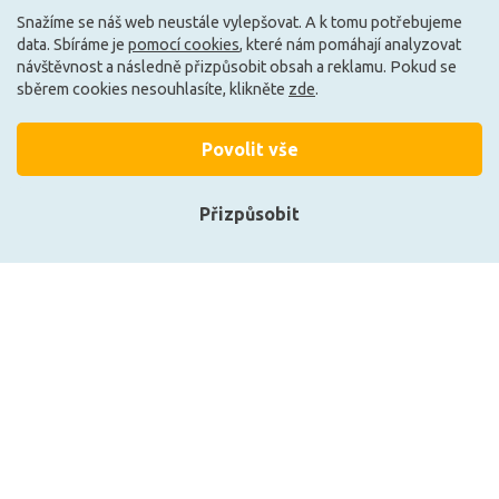
Snažíme se náš web neustále vylepšovat. A k tomu potřebujeme
data. Sbíráme je
pomocí cookies
, které nám pomáhají analyzovat
Skladem e-shop (2 ks)
Může být u Vás 20. 8.
návštěvnost a následně přizpůsobit obsah a reklamu. Pokud se
sběrem cookies nesouhlasíte, klikněte
zde
.
Povolit vše
Přizpůsobit
Přihlásit se
Registrace
PAULMANN LED kapka 6,5
EGLO Stolní svítidlo SOLO
W E14 čirá teplá bílá 286.50
1 87254
P 28650
180 Kč
1 090 Kč
Zobrazit naše produkty