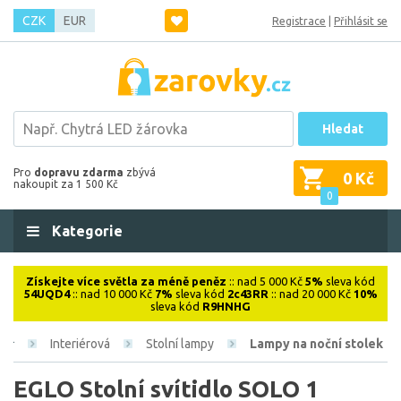
CZK
EUR
Registrace
|
Přihlásit se
Hledat
Pro
dopravu zdarma
zbývá
0 Kč
nakoupit za 1 500 Kč
0
Kategorie
Získejte více světla za méně peněz
:: nad 5 000 Kč
5%
sleva kód
54UQD4
:: nad 10 000 Kč
7%
sleva kód
2c43RR
:: nad 20 000 Kč
10%
sleva kód
R9HNHG
Interiérová
Stolní lampy
Lampy na noční stolek
EGLO Stolní svítidlo SOLO 1