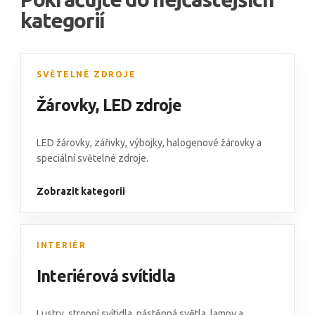
kategorií
SVĚTELNÉ ZDROJE
Žárovky
,
LED zdroje
LED žárovky,
zářivky
,
výbojky
,
halogenové žárovky
a
speciální světelné zdroje
.
Zobrazit kategorii
INTERIÉR
Interiérová svítidla
Lustry
,
stropní svítidla
,
nástěnná světla
,
lampy
a