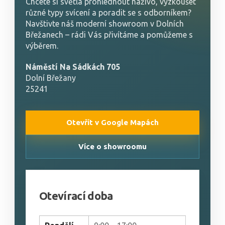
Chcete si světla prohlédnout naživo, vyzkoušet
různé typy svícení a poradit se s odborníkem?
Navštivte náš moderní showroom v Dolních
Břežanech – rádi Vás přivítáme a pomůžeme s
výběrem.
Náměstí Na Sádkách 705
Dolní Břežany
25241
Otevřít v Google Mapách
Více o showroomu
Otevírací doba