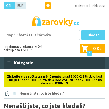
CZK
EUR
Registrace
|
Přihlásit se
Hledat
Pro
dopravu zdarma
zbývá
0 Kč
nakoupit za 1 500 Kč
0
Kategorie
Získejte více světla za méně peněz
:: nad 5 000 Kč
5%
sleva kód
54UQD4
:: nad 10 000 Kč
7%
sleva kód
2c43RR
:: nad 20 000 Kč
10%
sleva kód
R9HNHG
Nenašli jste, co jste hledali?
Nenašli jste, co jste hledali?