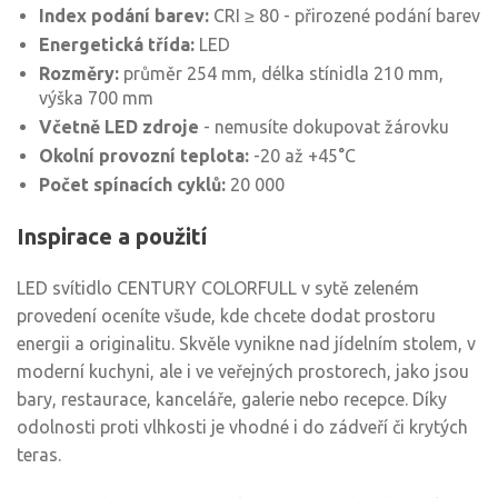
Index podání barev:
CRI ≥ 80 - přirozené podání barev
Energetická třída:
LED
Rozměry:
průměr 254 mm, délka stínidla 210 mm,
výška 700 mm
Včetně LED zdroje
- nemusíte dokupovat žárovku
Okolní provozní teplota:
-20 až +45°C
Počet spínacích cyklů:
20 000
Inspirace a použití
LED svítidlo CENTURY COLORFULL v sytě zeleném
provedení oceníte všude, kde chcete dodat prostoru
energii a originalitu. Skvěle vynikne nad jídelním stolem, v
moderní kuchyni, ale i ve veřejných prostorech, jako jsou
bary, restaurace, kanceláře, galerie nebo recepce. Díky
odolnosti proti vlhkosti je vhodné i do zádveří či krytých
teras.