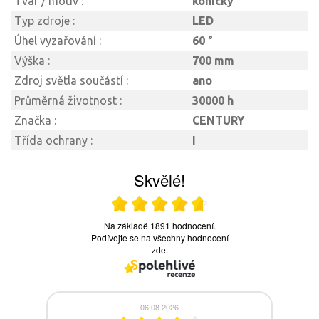
Tvar / motiv :
kónický
Typ zdroje :
LED
Úhel vyzařování :
60 °
Výška :
700 mm
Zdroj světla součástí :
ano
Průměrná životnost :
30000 h
Značka :
CENTURY
Třída ochrany :
I