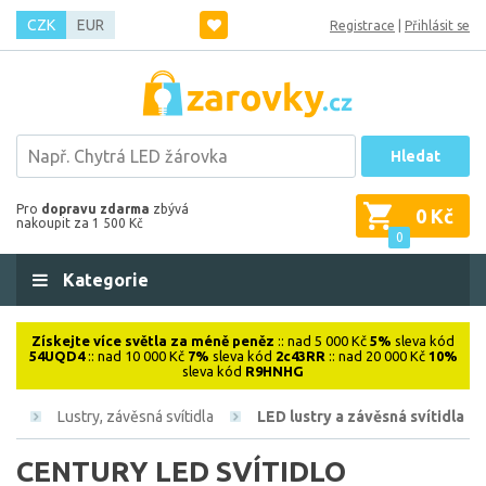
CZK
EUR
Registrace
|
Přihlásit se
Hledat
Pro
dopravu zdarma
zbývá
0 Kč
nakoupit za 1 500 Kč
0
Kategorie
Získejte více světla za méně peněz
:: nad 5 000 Kč
5%
sleva kód
54UQD4
:: nad 10 000 Kč
7%
sleva kód
2c43RR
:: nad 20 000 Kč
10%
sleva kód
R9HNHG
ová
Lustry, závěsná svítidla
LED lustry a závěsná svítidla
CENTURY LED SVÍTIDLO