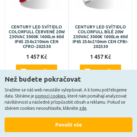
CENTURY LED SVÍTIDLO
CENTURY LED SVÍTIDLO
COLORFULL ČERVENÉ 20W
COLORFULL BÍLÉ 20W
230VAC 3000K 1600Lm 60d
230VAC 3000K 1600Lm 60d
IP65 254x210mm CEN
IP65 254x210mm CEN CFBI-
CFRO-202530
202530
1 457 Kč
1 457 Kč
DO KOŠÍKU
DO KOŠÍKU
Než budete pokračovat
Snažíme se náš web neustále vylepšovat. A k tomu potřebujeme
data. Sbíráme je
pomocí cookies
, které nám pomáhají analyzovat
Může být u Vás 18. 9.
Může být u Vás 18. 9.
návštěvnost a následně přizpůsobit obsah a reklamu. Pokud se
sběrem cookies nesouhlasíte, klikněte
zde
.
Načíst další
Povolit vše