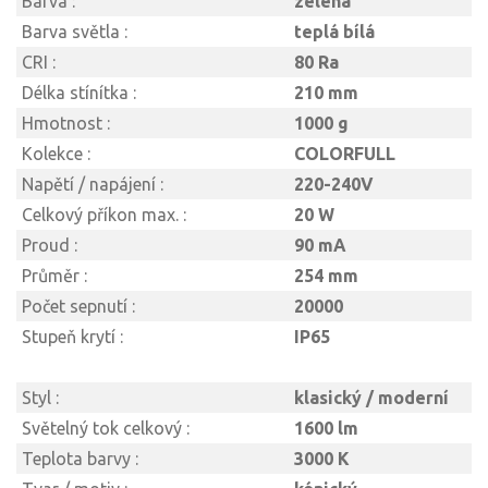
Barva :
zelená
Barva světla :
teplá bílá
CRI :
80 Ra
Délka stínítka :
210 mm
Hmotnost :
1000 g
Kolekce :
COLORFULL
Napětí / napájení :
220-240V
Celkový příkon max. :
20 W
Proud :
90 mA
Průměr :
254 mm
Počet sepnutí :
20000
Stupeň krytí :
IP65
Styl :
klasický / moderní
Světelný tok celkový :
1600 lm
Teplota barvy :
3000 K