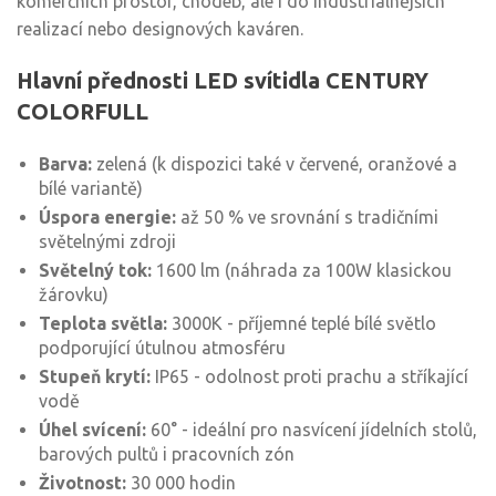
komerčních prostor, chodeb, ale i do industriálnějších
realizací nebo designových kaváren.
Hlavní přednosti LED svítidla CENTURY
COLORFULL
Barva:
zelená (k dispozici také v červené, oranžové a
bílé variantě)
Úspora energie:
až 50 % ve srovnání s tradičními
světelnými zdroji
Světelný tok:
1600 lm (náhrada za 100W klasickou
žárovku)
Teplota světla:
3000K - příjemné teplé bílé světlo
podporující útulnou atmosféru
Stupeň krytí:
IP65 - odolnost proti prachu a stříkající
vodě
Úhel svícení:
60° - ideální pro nasvícení jídelních stolů,
barových pultů i pracovních zón
Životnost:
30 000 hodin