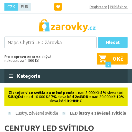
CZK
EUR
Registrace
|
Přihlásit se
Hledat
Pro
dopravu zdarma
zbývá
0 Kč
nakoupit za 1 500 Kč
0
Kategorie
Získejte více světla za méně peněz
:: nad 5 000 Kč
5%
sleva kód
54UQD4
:: nad 10 000 Kč
7%
sleva kód
2c43RR
:: nad 20 000 Kč
10%
sleva kód
R9HNHG
ová
Lustry, závěsná svítidla
LED lustry a závěsná svítidla
CENTURY LED SVÍTIDLO