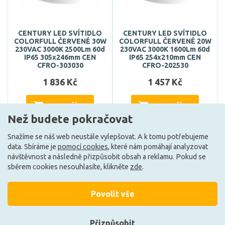
CENTURY LED SVÍTIDLO
CENTURY LED SVÍTIDLO
COLORFULL ČERVENÉ 30W
COLORFULL ČERVENÉ 20W
230VAC 3000K 2500Lm 60d
230VAC 3000K 1600Lm 60d
IP65 305x246mm CEN
IP65 254x210mm CEN
CFRO-303030
CFRO-202530
1 836 Kč
1 457 Kč
DO KOŠÍKU
DO KOŠÍKU
Než budete pokračovat
Snažíme se náš web neustále vylepšovat. A k tomu potřebujeme
data. Sbíráme je
pomocí cookies
, které nám pomáhají analyzovat
Může být u Vás 17. 9.
Může být u Vás 17. 9.
návštěvnost a následně přizpůsobit obsah a reklamu. Pokud se
sběrem cookies nesouhlasíte, klikněte
zde
.
Načíst další
Povolit vše
Přizpůsobit