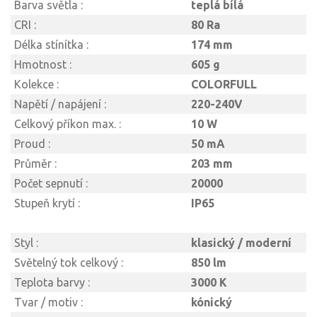
Barva světla :
teplá bílá
CRI :
80 Ra
Délka stínítka :
174 mm
Hmotnost :
605 g
Kolekce :
COLORFULL
Napětí / napájení :
220-240V
Celkový příkon max. :
10 W
Proud :
50 mA
Průměr :
203 mm
Počet sepnutí :
20000
Stupeň krytí :
IP65
Styl :
klasický / moderní
Světelný tok celkový :
850 lm
Teplota barvy :
3000 K
Tvar / motiv :
kónický