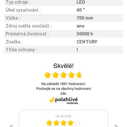
Typ zdroje :
LED
Úhel vyzařování :
60 °
Výška :
700 mm
Zdroj světla součástí :
ano
Průměrná životnost :
30000 h
Značka :
CENTURY
Třída ochrany :
I