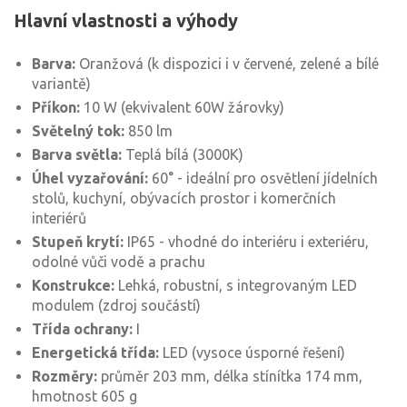
Hlavní vlastnosti a výhody
Barva:
Oranžová (k dispozici i v červené, zelené a bílé
variantě)
Příkon:
10 W (ekvivalent 60W žárovky)
Světelný tok:
850 lm
Barva světla:
Teplá bílá (3000K)
Úhel vyzařování:
60° - ideální pro osvětlení jídelních
stolů, kuchyní, obývacích prostor i komerčních
interiérů
Stupeň krytí:
IP65 - vhodné do interiéru i exteriéru,
odolné vůči vodě a prachu
Konstrukce:
Lehká, robustní, s integrovaným LED
modulem (zdroj součástí)
Třída ochrany:
I
Energetická třída:
LED (vysoce úsporné řešení)
Rozměry:
průměr 203 mm, délka stínítka 174 mm,
hmotnost 605 g