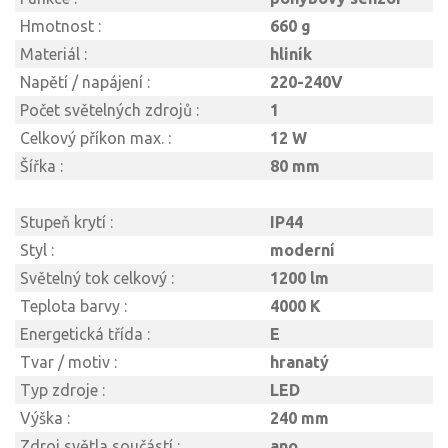
Hmotnost :
660 g
Materiál :
hliník
Napětí / napájení :
220-240V
Počet světelných zdrojů :
1
Celkový příkon max. :
12 W
Šířka :
80 mm
Stupeň krytí :
IP44
Styl :
moderní
Světelný tok celkový :
1200 lm
Teplota barvy :
4000 K
Energetická třída :
E
Tvar / motiv :
hranatý
Typ zdroje :
LED
Výška :
240 mm
Zdroj světla součástí :
ano