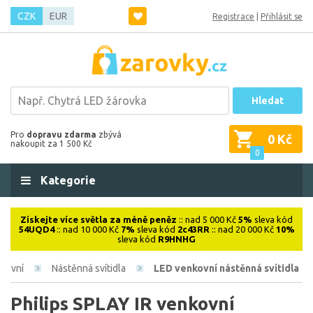
CZK
EUR
Registrace
|
Přihlásit se
Hledat
Pro
dopravu zdarma
zbývá
0 Kč
nakoupit za 1 500 Kč
0
Kategorie
Získejte více světla za méně peněz
:: nad 5 000 Kč
5%
sleva kód
54UQD4
:: nad 10 000 Kč
7%
sleva kód
2c43RR
:: nad 20 000 Kč
10%
sleva kód
R9HNHG
kovní
Nástěnná svítidla
LED venkovní nástěnná svítidla
Philips SPLAY IR venkovní