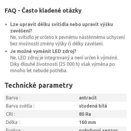
FAQ - Často kladené otázky
Lze upravit délku svítidla nebo upravit výšku
zavěšení?
Ne, svítidlo je určeno k pevnému nástěnnému uchycení
bez možnosti změny výšky či délky zavěšení.
Je možné vyměnit LED zdroj?
Ne, LED zdroj je integrovaný a není určen k výměně.
Díky dlouhé životnosti (25 000 h) však výměna po
mnoho let nebude potřeba.
Technické parametry
Barva :
antracit
Barva světla :
studená bílá
CRI :
80 Ra
Délka :
160 mm
Funkce :
pohybový senzor