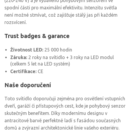
(220-240 V) a je vybaveno pohybovým senzorem ve
spodní části pro maximální efektivitu. Intenzitu světla
není možné stmívat, což zajišťuje stálý jas při každém
rozsvícení.
Trust badges & garance
Životnost LED:
25 000 hodin
Záruka:
2 roky na svítidlo + 3 roky na LED modul
(celkem 5 let na LED systém)
Certifikace:
CE
Naše doporučení
Toto svítidlo doporučuji zejména pro osvětlení vstupních
dveří, garáží či přístupových cest, kde je pohybový senzor
skutečným benefitem. Díky modernímu designu v
antracitové barvě perfektně ladí s fasádou současných
domů a zvýrazní architektonické linie vašeho exteriéru.