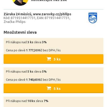
Záruka 24 měsíců
www.zarovky.cz/philips
Kód: 8719514417731
EAN: 8719514417731
Značka: Philips
Množstevní sleva
Při nákupu nad
3 ks
sleva
3%
Cena po slevě
1 777,30 Kč
bez DPH / ks
3 ks
Při nákupu nad
5 ks
sleva
5%
Cena po slevě
1 740,60 Kč
bez DPH / ks
5 ks
Při nákupu nad
10 ks
sleva
7%