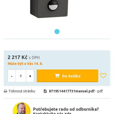
2 217 Kč
s DPH
Může být u Vás 14. 8.
-
+
Do košíku
Tisknout stránku
8719514417731manual.pdf
- pdf
Potřebujete radu od odborníka?
Kontaktujte nás zde