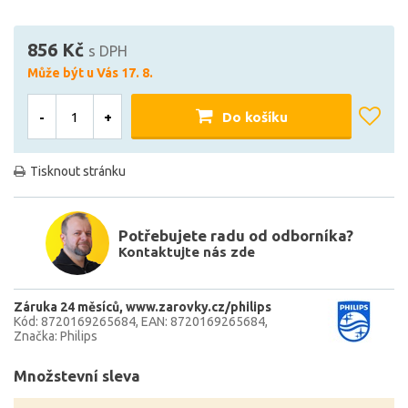
856 Kč
s DPH
Může být u Vás 17. 8.
-
+
Do košíku
Tisknout stránku
Potřebujete radu od odborníka?
Kontaktujte nás zde
Záruka 24 měsíců
www.zarovky.cz/philips
Kód: 8720169265684
EAN: 8720169265684
Značka: Philips
Množstevní sleva