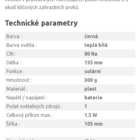
okolí klíčových zahradních prvků.
Technické parametry
Barva :
černá
Barva světla :
teplá bílá
CRI :
80 Ra
Délka :
135 mm
Funkce :
solární
Hmotnost :
300 g
Materiál :
plast
Napětí / napájení :
baterie
Počet světelných zdrojů :
1
Celkový příkon max. :
1.5 W
Šířka :
105 mm