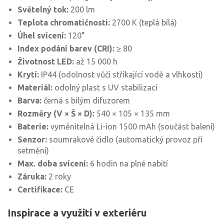
Světelný tok:
200 lm
Teplota chromatičnosti:
2700 K (teplá bílá)
Úhel svícení:
120°
Index podání barev (CRI):
≥ 80
Životnost LED:
až 15 000 h
Krytí:
IP44 (odolnost vůči stříkající vodě a vlhkosti)
Materiál:
odolný plast s UV stabilizací
Barva:
černá s bílým difuzorem
Rozměry (V × Š × D):
540 × 105 × 135 mm
Baterie:
vyměnitelná Li-ion 1500 mAh (součást balení)
Senzor:
soumrakové čidlo (automatický provoz při
setmění)
Max. doba svícení:
6 hodin na plné nabití
Záruka:
2 roky
Certifikace:
CE
Inspirace a využití v exteriéru