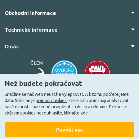
Obchodní informace
Technické informace
O nás
Než budete pokračovat
Snažíme se náš web neustále vylepšovat. A k tomu potřebujeme
data. Sbíráme je
pomocí cookies
, které nám pomáhají analyzovat
© 2010–2026 Všechna práva vyhrazena.
žárovky.cz
návštěvnost a následně přizpůsobit obsah a reklamu. Pokud se
Vytvořilo
FEO.cz
sběrem cookies nesouhlasíte, klikněte
zde
.
Povolit vše