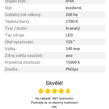
Stupeň krytí :
IP44
Styl :
moderní
Světelný tok celkový :
200 lm
Teplota barvy :
2700 K
Tvar / motiv :
hranatý
Typ zdroje :
LED
Úhel vyzařování :
120 °
Výška :
540 mm
Zdroj světla součástí :
ano
Průměrná životnost :
15000 h
Značka :
Philips