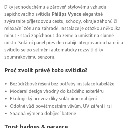
Díky jednoduchému a zároveň stylovému vzhledu
zapichovacího svítidla
Philips Vynce
elegantně
zvýrazníte příjezdovou cestu, schody, okraje záhonů či
relaxační zónu na zahradě. Instalace je otázkou několika
minut - stačí zapíchnout do země a umístit na slunné
místo. Solární panel přes den nabíjí integrovanou baterii a
svítidlo se po setmění automaticky rozsvítí díky
soumrakovému senzoru.
Proč zvolit právě toto svítidlo?
Bezúdržbové řešení bez potřeby instalace kabeláže
Moderní design vhodný do každého exteriéru
Ekologický provoz díky solárnímu nabíjení
Odolné vůči povětrnostním vlivům, UV záření i rzi
Snadná výměna dobíjecí baterie
Trust badges & garance