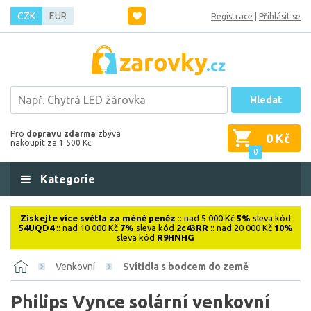
CZK
EUR
Registrace
|
Přihlásit se
Hledat
Pro
dopravu zdarma
zbývá
0 Kč
nakoupit za 1 500 Kč
0
Kategorie
Získejte více světla za méně peněz
:: nad 5 000 Kč
5%
sleva kód
54UQD4
:: nad 10 000 Kč
7%
sleva kód
2c43RR
:: nad 20 000 Kč
10%
sleva kód
R9HNHG
Venkovní
Svítidla s bodcem do země
Philips Vynce solární venkovní