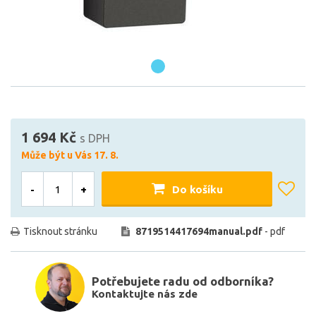
1 694 Kč
s DPH
Může být u Vás 17. 8.
-
+
Do košíku
Tisknout stránku
8719514417694manual.pdf
- pdf
Potřebujete radu od odborníka?
Kontaktujte nás zde