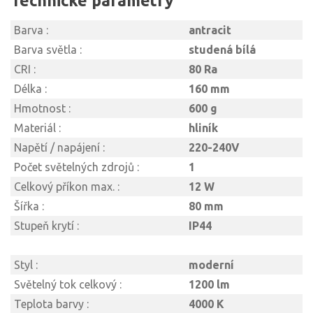
Technické parametry
Barva :
antracit
Barva světla :
studená bílá
CRI :
80 Ra
Délka :
160 mm
Hmotnost :
600 g
Materiál :
hliník
Napětí / napájení :
220-240V
Počet světelných zdrojů :
1
Celkový příkon max. :
12 W
Šířka :
80 mm
Stupeň krytí :
IP44
Styl :
moderní
Světelný tok celkový :
1200 lm
Teplota barvy :
4000 K