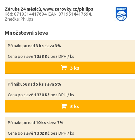
Záruka 24 měsíců
www.zarovky.cz/philips
Kód: 8719514417694
EAN: 8719514417694
Značka: Philips
Množstevní sleva
Při nákupu nad
3 ks
sleva
3%
Cena po slevě
1 358 Kč
bez DPH / ks
3 ks
Při nákupu nad
5 ks
sleva
5%
Cena po slevě
1 330 Kč
bez DPH / ks
5 ks
Při nákupu nad
10 ks
sleva
7%
Cena po slevě
1 302 Kč
bez DPH / ks