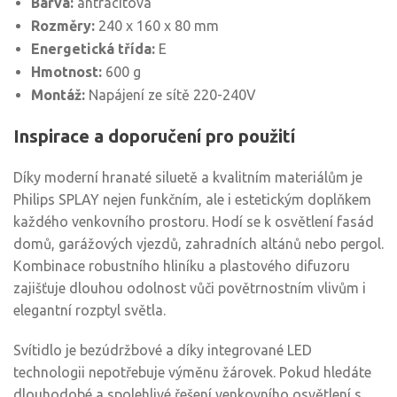
Barva:
antracitová
Rozměry:
240 x 160 x 80 mm
Energetická třída:
E
Hmotnost:
600 g
Montáž:
Napájení ze sítě 220-240V
Inspirace a doporučení pro použití
Díky moderní hranaté siluetě a kvalitním materiálům je
Philips SPLAY nejen funkčním, ale i estetickým doplňkem
každého venkovního prostoru. Hodí se k osvětlení fasád
domů, garážových vjezdů, zahradních altánů nebo pergol.
Kombinace robustního hliníku a plastového difuzoru
zajišťuje dlouhou odolnost vůči povětrnostním vlivům i
elegantní rozptyl světla.
Svítidlo je bezúdržbové a díky integrované LED
technologii nepotřebuje výměnu žárovek. Pokud hledáte
dlouhodobé a spolehlivé řešení venkovního osvětlení s