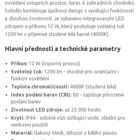
osvětlení vstupních prostor, teras či zahradních chodníků.
Svítidlo kombinuje špičkový design s vynikající funkčností
a dlouhou životností. Je vybaveno integrovaným LED
zdrojem o příkonu 12 W, který poskytuje světelný tok
1200 lm v příjemné studené bílé barvě (4000K).
Hlavní přednosti a technické parametry
Příkon:
12 W (úsporný provoz)
Světelný tok:
1200 lm - vhodné pro orientační i
funkční osvětlení
Teplota chromatičnosti:
4000K (studená bílá)
Index podání barev (CRI):
80 - zajišťuje přirozené
podání barev
Životnost LED zdroje:
až 25 000 hodin
Krytí:
IP44 - odolné vůči stříkající vodě, ideální pro
venkovní použití
Materiál:
tlakový hliník, difuzor z bílého plastu