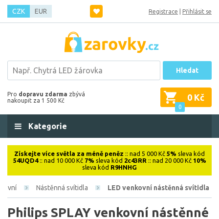
CZK
EUR
Registrace
|
Přihlásit se
Hledat
Pro
dopravu zdarma
zbývá
0 Kč
nakoupit za 1 500 Kč
0
Kategorie
Získejte více světla za méně peněz
:: nad 5 000 Kč
5%
sleva kód
54UQD4
:: nad 10 000 Kč
7%
sleva kód
2c43RR
:: nad 20 000 Kč
10%
sleva kód
R9HNHG
kovní
Nástěnná svítidla
LED venkovní nástěnná svítidla
Philips SPLAY venkovní nástěnné