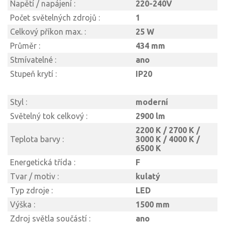
Napětí / napájení :
220-240V
Počet světelných zdrojů :
1
Celkový příkon max. :
25 W
Průměr :
434 mm
Stmívatelné :
ano
Stupeň krytí :
IP20
Styl :
moderní
Světelný tok celkový :
2900 lm
2200 K / 2700 K /
Teplota barvy :
3000 K / 4000 K /
6500 K
Energetická třída :
F
Tvar / motiv :
kulatý
Typ zdroje :
LED
Výška :
1500 mm
Zdroj světla součástí :
ano