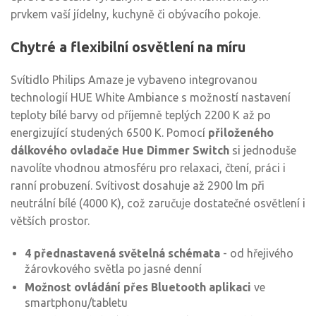
prvkem vaší jídelny, kuchyně či obývacího pokoje.
Chytré a flexibilní osvětlení na míru
Svítidlo Philips Amaze je vybaveno integrovanou
technologií HUE White Ambiance s možností nastavení
teploty bílé barvy od příjemně teplých 2200 K až po
energizující studených 6500 K. Pomocí
přiloženého
dálkového ovladače Hue Dimmer Switch
si jednoduše
navolíte vhodnou atmosféru pro relaxaci, čtení, práci i
ranní probuzení. Svítivost dosahuje až 2900 lm při
neutrální bílé (4000 K), což zaručuje dostatečné osvětlení i
větších prostor.
4 přednastavená světelná schémata
- od hřejivého
žárovkového světla po jasné denní
Možnost ovládání přes Bluetooth aplikaci
ve
smartphonu/tabletu