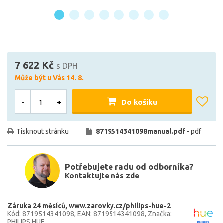
7 622 Kč
s DPH
Může být u Vás 14. 8.
-
+
Do košíku
Tisknout stránku
8719514341098manual.pdf
- pdf
Potřebujete radu od odborníka?
Kontaktujte nás zde
Záruka 24 měsíců
www.zarovky.cz/philips-hue-2
Kód: 8719514341098
EAN: 8719514341098
Značka:
PHILIPS HUE