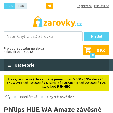
CZK
EUR
Registrace
|
Přihlásit se
Hledat
Pro
dopravu zdarma
zbývá
0 Kč
nakoupit za 1 500 Kč
0
Kategorie
Získejte více světla za méně peněz
:: nad 5 000 Kč
5%
sleva kód
54UQD4
:: nad 10 000 Kč
7%
sleva kód
2c43RR
:: nad 20 000 Kč
10%
sleva kód
R9HNHG
Interiérová
Chytré osvětlení
Philips HUE WA Amaze závěsné