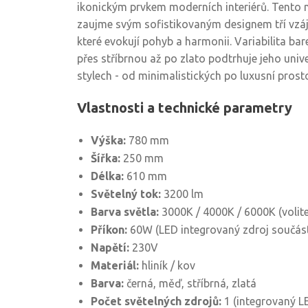
ikonickým prvkem moderních interiérů. Tento
zaujme svým sofistikovaným designem tří vzá
které evokují pohyb a harmonii. Variabilita b
přes stříbrnou až po zlato podtrhuje jeho unive
stylech - od minimalistických po luxusní prost
Vlastnosti a technické parametry
Výška:
780 mm
Šířka:
250 mm
Délka:
610 mm
Světelný tok:
3200 lm
Barva světla:
3000K / 4000K / 6000K (volite
Příkon:
60W (LED integrovaný zdroj součástí
Napětí:
230V
Materiál:
hliník / kov
Barva:
černá, měď, stříbrná, zlatá
Počet světelných zdrojů:
1 (integrovaný L