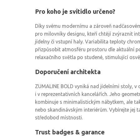
Pro koho je svítidlo určeno?
Díky svému modernímu a zároveň nadčasovému
pro milovníky designu, kteří chtějí zvýraznit in
jídelny či vstupní haly. Variabilita teploty ch
přizpůsobit atmosféru prostoru dle aktuální p
relaxačního světla po studené, stimulující osvět
Doporučení architekta
ZUMALINE BOLD vyniká nad jídelními stoly, v
i v reprezentativních kancelářích. Jeho geome
kombinuje s minimalistickým nábytkem, ale ta
nebo skandinávským interiérům. Vybírejte jej t
středobod místnosti.
Trust badges & garance