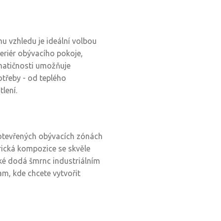
 vzhledu je ideální volbou
teriér obývacího pokoje,
romatičnosti umožňuje
otřeby - od teplého
lení.
 otevřených obývacích zónách
trická kompozice se skvěle
ké dodá šmrnc industriálním
am, kde chcete vytvořit