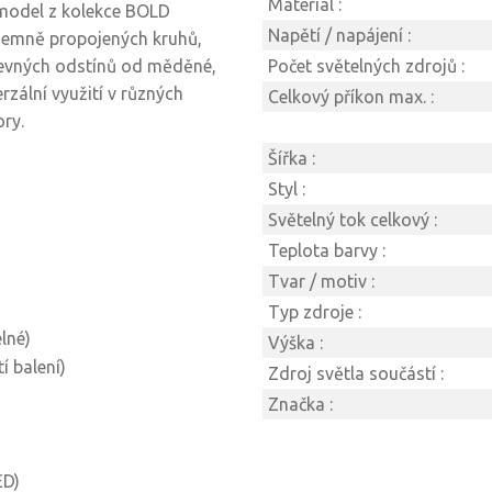
Materiál :
 model z kolekce BOLD
Napětí / napájení :
jemně propojených kruhů,
arevných odstínů od měděné,
Počet světelných zdrojů :
rzální využití v různých
Celkový příkon max. :
ory.
Šířka :
Styl :
Světelný tok celkový :
Teplota barvy :
Tvar / motiv :
Typ zdroje :
lné)
Výška :
 balení)
Zdroj světla součástí :
Značka :
ED)