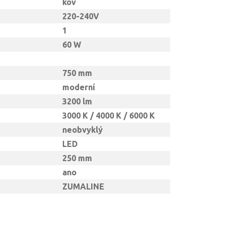
kov
220-240V
1
60 W
750 mm
moderní
3200 lm
3000 K / 4000 K / 6000 K
neobvyklý
LED
250 mm
ano
ZUMALINE