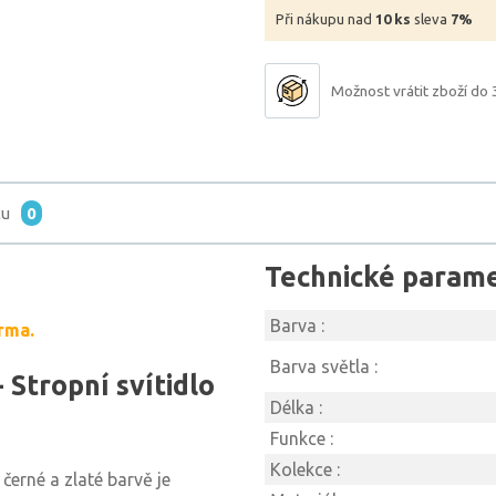
Při nákupu nad
10 ks
sleva
7%
Možnost vrátit zboží do 
tu
0
Technické param
Barva :
rma.
Barva světla :
Stropní svítidlo
Délka :
Funkce :
Kolekce :
 černé a zlaté barvě je