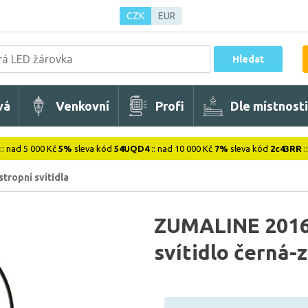
CZK
EUR
Hledat
vá
Venkovní
Profi
Dle místnosti
:: nad 5 000 Kč
5%
sleva kód
54UQD4
:: nad 10 000 Kč
7%
sleva kód
2c43RR
:
stropní svítidla
ZUMALINE 2016
svítidlo černá-z