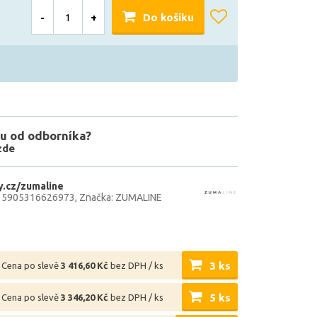
-
+
Do košíku
u od odborníka?
zde
.cz/zumaline
: 5905316626973
Značka: ZUMALINE
3 ks
Cena po slevě
3 416,60 Kč
bez DPH / ks
5 ks
Cena po slevě
3 346,20 Kč
bez DPH / ks