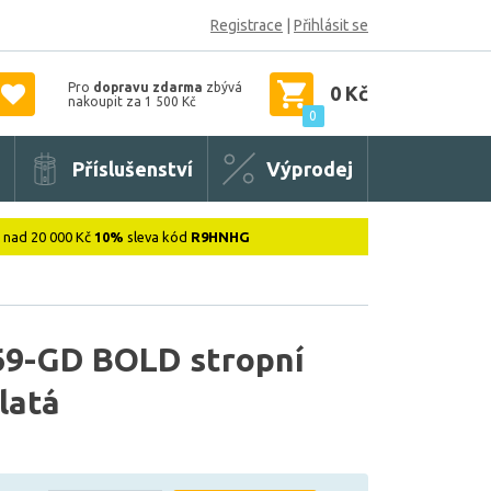
Registrace
|
Přihlásit se
Pro
dopravu zdarma
zbývá
0 Kč
nakoupit za 1 500 Kč
0
Příslušenství
Výprodej
: nad 20 000 Kč
10%
sleva kód
R9HNHG
9-GD BOLD stropní
latá