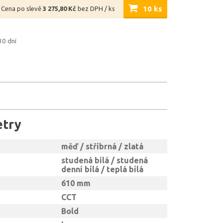
10 ks
Cena po slevě
3 275,80 Kč
bez DPH / ks
30 dní
etry
měď / stříbrná / zlatá
studená bílá / studená
denní bílá / teplá bílá
610 mm
CCT
Bold