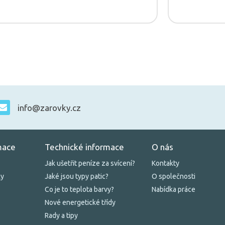
info@zarovky.cz
mace
Technické informace
O nás
Jak ušetřit peníze za svícení?
Kontakty
ky
Jaké jsou typy patic?
O společnosti
Co je to teplota barvy?
Nabídka práce
Nové energetické třídy
Rady a tipy