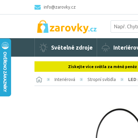
info@zarovky.cz
Světelné zdroje
Interiéro
Získejte více světla za méně peněz
Interiérová
Stropní svítidla
LED 