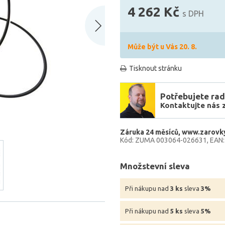
4 262 Kč
s DPH
Může být u Vás 20. 8.
Tisknout stránku
Potřebujete rad
Kontaktujte nás 
Záruka 24 měsíců
www.zarovky
Kód: ZUMA 003064-026631
EAN
Množstevní sleva
Při nákupu nad
3 ks
sleva
3%
Při nákupu nad
5 ks
sleva
5%