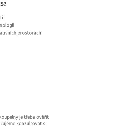
 S?
ti
nologii
tativních prostorách
koupelny je třeba ověřit
ručujeme konzultovat s