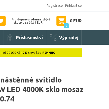
Registrace
|
Přihlásit se
Pro
dopravu zdarma
zbývá
0 EUR
nakoupit za 60,61 EUR
0
Příslušenství
Výprodej
: nad 20 000 Kč
10%
sleva kód
R9HNHG
 nástěnné svítidlo
W LED 4000K sklo mosaz
0.74