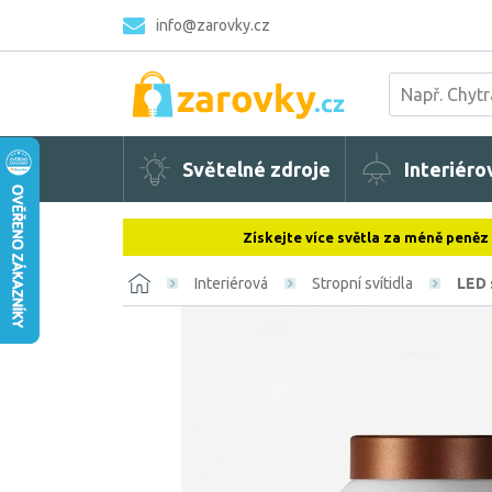
info@zarovky.cz
Světelné zdroje
Interiéro
Získejte více světla za méně peněz
Interiérová
Stropní svítidla
LED 