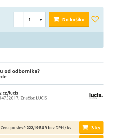
-
+
Do košíku
u od odborníka?
zde
.cz/lucis
84752817
Značka: LUCIS
3 ks
Cena po slevě
222,19 EUR
bez DPH / ks