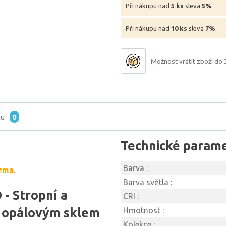
Při nákupu nad
5 ks
sleva
5%
Při nákupu nad
10 ks
sleva
7%
Možnost vrátit zboží do 
tu
0
Technické param
Barva :
rma.
Barva světla :
- Stropní a
CRI :
s opálovým sklem
Hmotnost :
Kolekce :