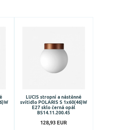
né
LUCIS stropní a nástěnné
46)W
svítidlo POLARIS S 1x60(46)W
E27 sklo černá opál
BS14.11.200.45
128,93 EUR