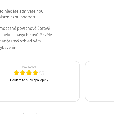
ud hledáte stmívatelnou
ákaznickou podporu.
 mosazné povrchové úpravě
ru nebo tmavých kovů. Skvěle
ho nadčasový vzhled vám
vybavením.