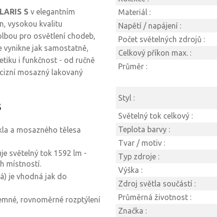
LARIS S
v elegantním
Materiál :
, vysokou kvalitu
Napětí / napájení :
volbou pro osvětlení chodeb,
Počet světelných zdrojů :
de vynikne jak samostatně,
Celkový příkon max. :
etiku i funkčnost - od ručně
Průměr :
ecizní mosazný lakovaný
Styl :
S
Světelný tok celkový :
Teplota barvy :
la a mosazného tělesa
Tvar / motiv :
e světelný tok 1592 lm -
Typ zdroje :
h místností.
Výška :
lá) je vhodná jak do
Zdroj světla součástí :
Průměrná životnost :
emné, rovnoměrné rozptýlení
Značka :