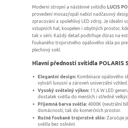
Moderní stropní a nástěnné svítidlo
LUCIS PO
provedení mosaz/opál nabízí nadčasový design
zpracování a spolehlivý LED zdroj. Je ideální 
vstupních hal, koupelen i obytných prostor, k
tak v sérii. Každý detail podtrhuje důraz na est
foukaného trojvrstvého opálového skla po pr
plechový sokl.
Hlavní přednosti svítidla POLARIS 
Elegantní design:
Kombinace opálového sk
vytváří luxusní a zároveň univerzální vzhled.
Vysoký světelný výkon:
11,6 W LED generuj
dostatek světla do menších i středně velkýc
Příjemná barva světla:
4000K (neutrální bí
domácností, tak do komerčních prostor.
Ručně foukané trojvrstvé sklo:
Zaručuje j
světla bez oslnění.