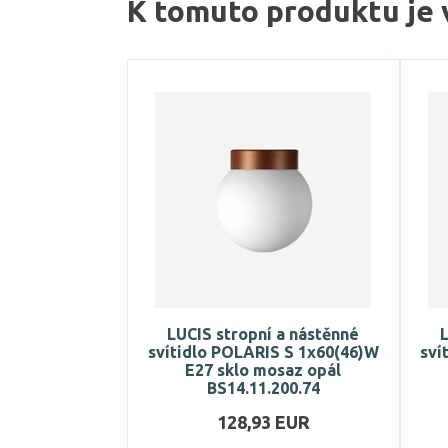
K tomuto produktu je 
LUCIS stropní a nástěnné
L
svítidlo POLARIS S 1x60(46)W
sví
E27 sklo mosaz opál
BS14.11.200.74
128,93 EUR