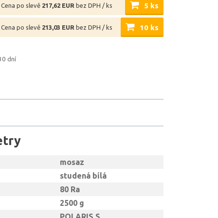
5 ks
Cena po slevě
217,62 EUR
bez DPH / ks
10 ks
Cena po slevě
213,03 EUR
bez DPH / ks
30 dní
etry
mosaz
studená bílá
80 Ra
2500 g
POLARIS S