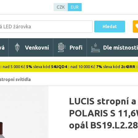
CZK
EUR
Hledat
vá
Venkovní
Profi
Dle místnosti
:: nad 5 000 Kč
5%
sleva kód
54UQD4
:: nad 10 000 Kč
7%
sleva kód
2c43RR
:
stropní svítidla
LUCIS stropní a
POLARIS S 11,6
opál BS19.L2.28