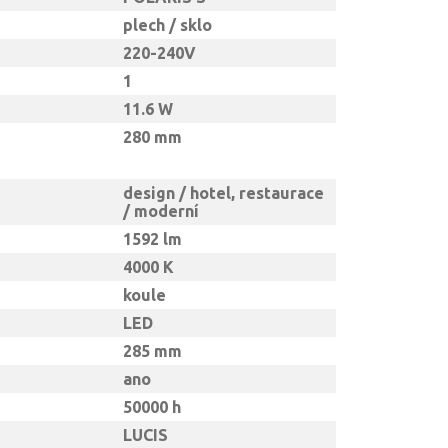
plech / sklo
220-240V
1
11.6 W
280 mm
design / hotel, restaurace
/ moderní
1592 lm
4000 K
koule
LED
285 mm
ano
50000 h
LUCIS