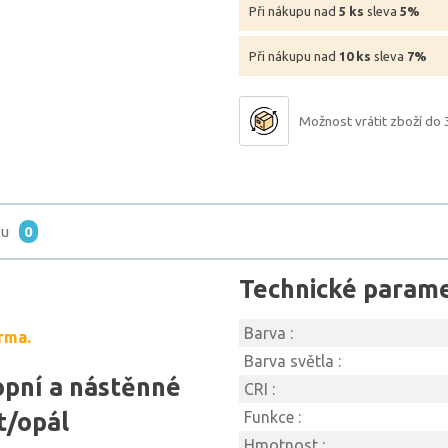
Při nákupu nad
5 ks
sleva
5%
Při nákupu nad
10 ks
sleva
7%
Možnost vrátit zboží do 
tu
0
Technické param
Barva :
rma.
Barva světla :
opní a nástěnné
CRI :
t/opál
Funkce :
Hmotnost :