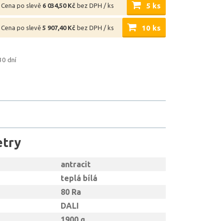
5 ks
Cena po slevě
6 034,50 Kč
bez DPH / ks
10 ks
Cena po slevě
5 907,40 Kč
bez DPH / ks
30 dní
etry
antracit
teplá bílá
80 Ra
DALI
1900 g