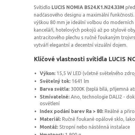
Svítidlo
LUCIS NOMIA BS24.K1.N24.33M
před
nadčasového designu a maximální funkčnosti
výškou 80 mm je ideální volbou do moderních i
kanceláří, hotelových pokojů až po stylové o
antracitového plechu s ručně foukaným trojv
vytváří elegantní a decentní vizuální dojem.
Klíčové vlastnosti svítidla LUCIS 
Výkon:
15,5 W LED (včetně světelného zdro
Světelný tok:
1641 lm
Barva světla:
3000K (teplá bílá, příjemná a
Stmívatelné:
Ano, technologie DALI2 - doko
osvětlení
Index podání barev Ra > 80:
Reálné a přir
Materiál:
Ručně foukané opálové sklo, lakov
Montáž:
Stropní nebo nástěnná instalace
Hmotnost:
1 900 g