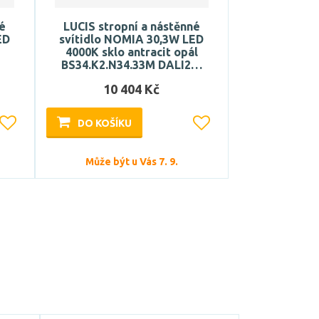
né
LUCIS stropní a nástěnné
ED
svítidlo NOMIA 30,3W LED
4000K sklo antracit opál
BS34.K2.N34.33M DALI2…
10 404 Kč
DO KOŠÍKU
Může být u Vás 7. 9.