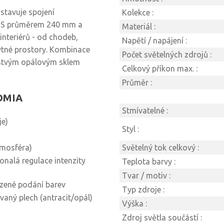
stavuje spojení
Kolekce :
. S průměrem 240 mm a
Materiál :
nteriérů - od chodeb,
Napětí / napájení :
bytné prostory. Kombinace
Počet světelných zdrojů :
rstvým opálovým sklem
Celkový příkon max. :
Průměr :
NOMIA
Stmívatelné :
je)
Styl :
tmosféra)
Světelný tok celkový :
nalá regulace intenzity
Teplota barvy :
Tvar / motiv :
ozené podání barev
Typ zdroje :
aný plech (antracit/opál)
Výška :
Zdroj světla součástí :