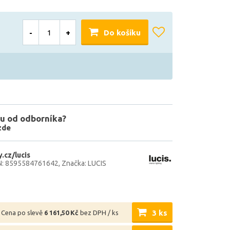
-
+
Do košíku
u od odborníka?
zde
.cz/lucis
N: 8595584761642
Značka: LUCIS
3 ks
Cena po slevě
6 161,50 Kč
bez DPH / ks