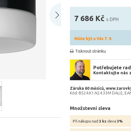
7 686 Kč
s DPH
Může být u Vás 7. 9.
Tisknout stránku
Potřebujete rad
Kontaktujte nás 
Záruka 60 měsíců
www.zarovky
Kód: BS24.K1.N24.33M DALI2
EA
Množstevní sleva
Při nákupu nad
3 ks
sleva
3%