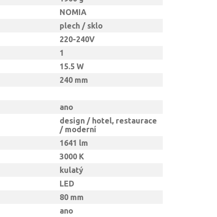
NOMIA
plech / sklo
220-240V
1
15.5 W
240 mm
ano
design / hotel, restaurace
/ moderní
1641 lm
3000 K
kulatý
LED
80 mm
ano