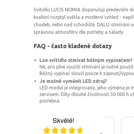
Svítidlo LUCIS NOMIA doporučuji především do
kvalitní rozptyl světla a moderní vzhled - např
chodeb, nebo nad schodiště. DALI2 stmívání u
správnou atmosféru dle potřeby a nálady.
FAQ - často kladené dotazy
Lze svítidlo stmívat běžným vypínačem?
Ne, pro plné využití stmívání je nutné použí
Běžný vypínač slouží pouze k zapnutí/vypnut
Je možné vyměnit LED zdroj?
LED modul je integrovaný, jeho výměna j
servisem. Díky dlouhé životnosti 50 000 h 
potřebná.