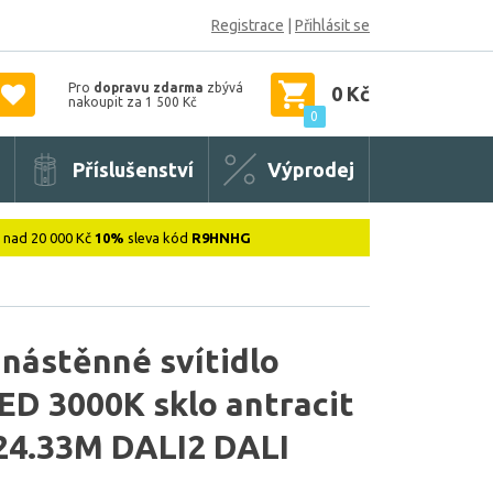
Registrace
|
Přihlásit se
Pro
dopravu zdarma
zbývá
0 Kč
nakoupit za 1 500 Kč
0
Příslušenství
Výprodej
: nad 20 000 Kč
10%
sleva kód
R9HNHG
 nástěnné svítidlo
D 3000K sklo antracit
24.33M DALI2 DALI