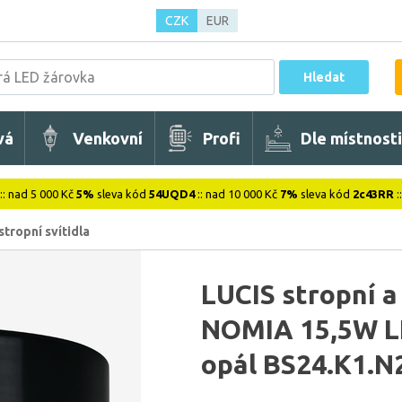
CZK
EUR
Hledat
vá
Venkovní
Profi
Dle místnosti
:: nad 5 000 Kč
5%
sleva kód
54UQD4
:: nad 10 000 Kč
7%
sleva kód
2c43RR
:
stropní svítidla
LUCIS stropní a
NOMIA 15,5W LE
opál BS24.K1.N