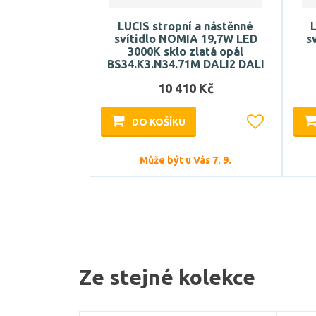
LUCIS stropní a nástěnné
L
svítidlo NOMIA 19,7W LED
s
3000K sklo zlatá opál
BS34.K3.N34.71M DALI2 DALI
10 410 Kč
DO KOŠÍKU
Může být u Vás 7. 9.
Ze stejné kolekce