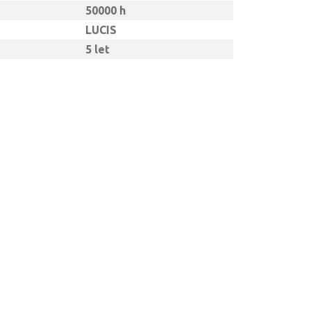
50000 h
LUCIS
5 let