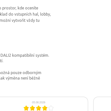
 prostor, kde oceníte
íklad do vstupních hal, lobby,
možní vytvořit vždy tu
t DALI2 kompatibilní systém.
í.
e možná pouze odborným
však výměna není běžně