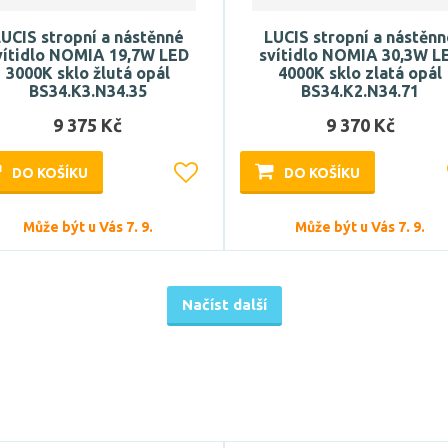
UCIS stropní a nástěnné
LUCIS stropní a nástěn
vítidlo NOMIA 19,7W LED
svítidlo NOMIA 30,3W L
3000K sklo žlutá opál
4000K sklo zlatá opál
BS34.K3.N34.35
BS34.K2.N34.71
9 375 Kč
9 370 Kč
DO KOŠÍKU
DO KOŠÍKU
Může být u Vás 7. 9.
Může být u Vás 7. 9.
Načíst další