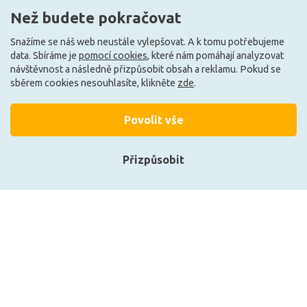
Než budete pokračovat
Snažíme se náš web neustále vylepšovat. A k tomu potřebujeme
Skladem e-shop (4 ks)
Může být u Vás 16. 9.
data. Sbíráme je
pomocí cookies
, které nám pomáhají analyzovat
návštěvnost a následně přizpůsobit obsah a reklamu. Pokud se
sběrem cookies nesouhlasíte, klikněte
zde
.
G
A
Povolit vše
Přizpůsobit
Přihlásit se
Registrace
CENTURY LED SMART WIFI
LEDVANCE LED PAR16 50
GU10 120d 6W CCT
36d S 2W 827 GU10
RGB/2700-6500K 120d DIM
4099854071690
Tuya WiFi
339 Kč
574 Kč