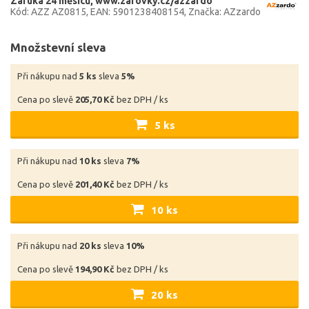
Záruka 24 měsíců
www.zarovky.cz/azzardo
Kód: AZZ AZ0815
EAN: 5901238408154
Značka: AZzardo
Množstevní sleva
Při nákupu nad
5 ks
sleva
5%
Cena po slevě
205,70 Kč
bez DPH / ks
5 ks
Při nákupu nad
10 ks
sleva
7%
Cena po slevě
201,40 Kč
bez DPH / ks
10 ks
Při nákupu nad
20 ks
sleva
10%
Cena po slevě
194,90 Kč
bez DPH / ks
20 ks