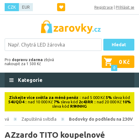
CZK
EUR
Registrace
|
Přihlásit se
Hledat
Pro
dopravu zdarma
zbývá
0 Kč
nakoupit za 1 500 Kč
0
Kategorie
Získejte více světla za méně peněz
:: nad 5 000 Kč
5%
sleva kód
54UQD4
:: nad 10 000 Kč
7%
sleva kód
2c43RR
:: nad 20 000 Kč
10%
sleva kód
R9HNHG
érová
Zapuštěná svítidla
Bodovky do podhledu na 230V
AZzardo TITO koupelnové