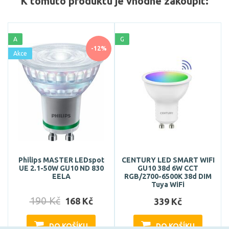
K tomuto produktu je vhodné zakoupit:
A
G
-12%
Akce
Philips MASTER LEDspot
CENTURY LED SMART WIFI
UE 2.1-50W GU10 ND 830
GU10 38d 6W CCT
EELA
RGB/2700-6500K 38d DIM
Tuya WiFi
190 Kč
168 Kč
339 Kč
DO KOŠÍKU
DO KOŠÍKU