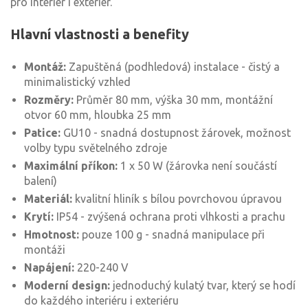
pro interiér i exteriér.
Hlavní vlastnosti a benefity
Montáž:
Zapuštěná (podhledová) instalace - čistý a
minimalistický vzhled
Rozměry:
Průměr 80 mm, výška 30 mm, montážní
otvor 60 mm, hloubka 25 mm
Patice:
GU10 - snadná dostupnost žárovek, možnost
volby typu světelného zdroje
Maximální příkon:
1 x 50 W (žárovka není součástí
balení)
Materiál:
kvalitní hliník s bílou povrchovou úpravou
Krytí:
IP54 - zvýšená ochrana proti vlhkosti a prachu
Hmotnost:
pouze 100 g - snadná manipulace při
montáži
Napájení:
220-240 V
Moderní design:
jednoduchý kulatý tvar, který se hodí
do každého interiéru i exteriéru