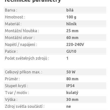
Barva :
bílá
Hmotnost :
100 g
Materiál :
hliník
Montážní hloubka :
25 mm
Montážní otvor :
60 mm
Napětí / napájení :
220-240V
Patice :
GU10
Počet světelných zdrojů :
1
Celkový příkon max. :
50 W
Průměr :
80 mm
Stupeň krytí :
IP54
Tvar / motiv :
kulatý
Výška :
30 mm
Zdroj světla součástí :
ne