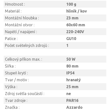
Hmotnost :
100 g
Materiál :
hliník / kov
Montážní hloubka :
23 mm
Montážní otvor :
60x60 mm
Napětí / napájení :
220-240V
Patice :
GU10
Počet světelných zdrojů :
1
Celkový příkon max. :
50 W
Šířka :
80 mm
Stupeň krytí :
IP54
Tvar / motiv :
hranatý
Výška :
25 mm
Zdroj světla součástí :
ne
Tvar zdroje :
PAR16
Značka :
Azzardo