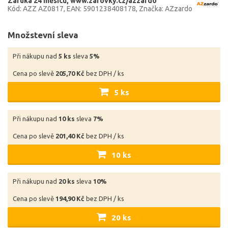
Záruka 24 měsíců
www.zarovky.cz/azzardo
Kód: AZZ AZ0817
EAN: 5901238408178
Značka: AZzardo
Množstevní sleva
Při nákupu nad
5 ks
sleva
5%
Cena po slevě
205,70 Kč
bez DPH / ks
5 ks
Při nákupu nad
10 ks
sleva
7%
Cena po slevě
201,40 Kč
bez DPH / ks
10 ks
Při nákupu nad
20 ks
sleva
10%
Cena po slevě
194,90 Kč
bez DPH / ks
20 ks