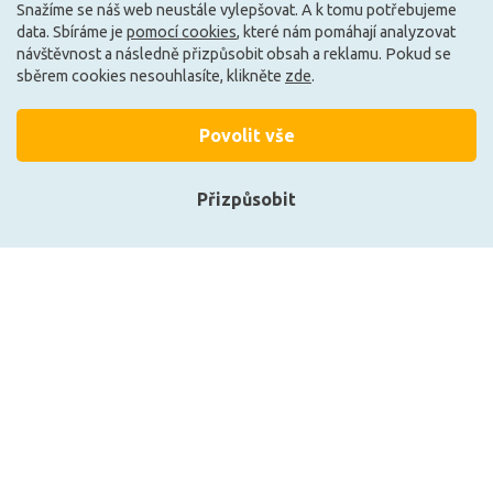
Snažíme se náš web neustále vylepšovat. A k tomu potřebujeme
Skladem e-shop (4 ks)
Může být u Vás 17. 9.
data. Sbíráme je
pomocí cookies
, které nám pomáhají analyzovat
návštěvnost a následně přizpůsobit obsah a reklamu. Pokud se
sběrem cookies nesouhlasíte, klikněte
zde
.
G
A
Povolit vše
Přizpůsobit
Přihlásit se
Registrace
CENTURY LED SMART WIFI
LEDVANCE LED PAR16 50
GU10 120d 6W CCT
36d S 2W 827 GU10
RGB/2700-6500K 120d DIM
4099854071690
Tuya WiFi
339 Kč
574 Kč
Zobrazit naše produkty
DO KOŠÍKU
DO KOŠÍKU