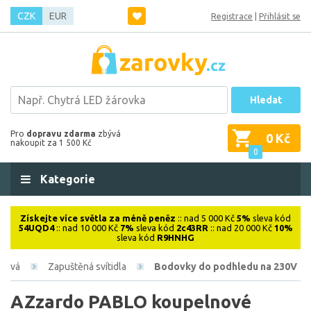
CZK
EUR
Registrace
|
Přihlásit se
Hledat
Pro
dopravu zdarma
zbývá
0 Kč
nakoupit za 1 500 Kč
0
Kategorie
Získejte více světla za méně peněz
:: nad 5 000 Kč
5%
sleva kód
54UQD4
:: nad 10 000 Kč
7%
sleva kód
2c43RR
:: nad 20 000 Kč
10%
sleva kód
R9HNHG
érová
Zapuštěná svítidla
Bodovky do podhledu na 230V
AZzardo PABLO koupelnové