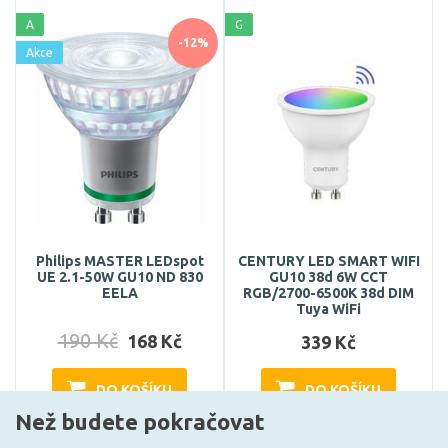
A
G
-12%
Akce
Philips MASTER LEDspot
CENTURY LED SMART WIFI
UE 2.1-50W GU10 ND 830
GU10 38d 6W CCT
EELA
RGB/2700-6500K 38d DIM
Tuya WiFi
190 Kč
168 Kč
339 Kč
DO KOŠÍKU
DO KOŠÍKU
Než budete pokračovat