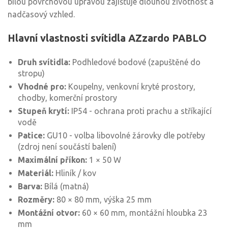
bílou povrchovou úpravou zajišťuje dlouhou životnost a
nadčasový vzhled.
Hlavní vlastnosti svítidla AZzardo PABLO
Druh svítidla:
Podhledové bodové (zapuštěné do
stropu)
Vhodné pro:
Koupelny, venkovní kryté prostory,
chodby, komerční prostory
Stupeň krytí:
IP54 - ochrana proti prachu a stříkající
vodě
Patice:
GU10 - volba libovolné žárovky dle potřeby
(zdroj není součástí balení)
Maximální příkon:
1 × 50 W
Materiál:
Hliník / kov
Barva:
Bílá (matná)
Rozměry:
80 × 80 mm, výška 25 mm
Montážní otvor:
60 × 60 mm, montážní hloubka 23
mm